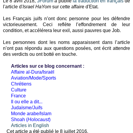
Le 8 avril 2018,
JForum
a publié
la traduction en français
de
l'article d'
Israel HaYom
sur cette affaire d'Etat.
Les Français juifs n’ont donc personne pour les défendre
victorieusement. Ceci reflète l’effondrement de leur
condition, et accélérera leur exil, aussi pauvres que Job.
Les personnes dont les noms apparaissent dans l’article
n’ont pas répondu aux questions posées, ont écrit attendre
des verdicts ou ont botté en touche.
Articles sur ce blog concernant :
Affaire al-Dura/Israël
Aviation/Mode/Sports
Chrétiens
Culture
France
Il ou elle a dit...
Judaïsme/Juifs
Monde arabe/Islam
Shoah (
Holocaust
)
Articles in English
Cet article a été publié le 8 juillet 2016.