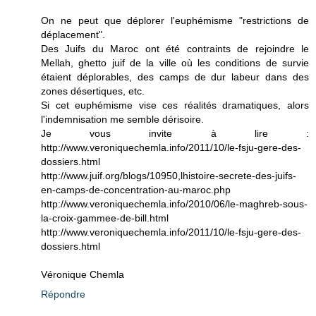
On ne peut que déplorer l'euphémisme "restrictions de
déplacement".
Des Juifs du Maroc ont été contraints de rejoindre le
Mellah, ghetto juif de la ville où les conditions de survie
étaient déplorables, des camps de dur labeur dans des
zones désertiques, etc.
Si cet euphémisme vise ces réalités dramatiques, alors
l'indemnisation me semble dérisoire.
Je vous invite à lire :
http://www.veroniquechemla.info/2011/10/le-fsju-gere-des-
dossiers.html
http://www.juif.org/blogs/10950,lhistoire-secrete-des-juifs-
en-camps-de-concentration-au-maroc.php
http://www.veroniquechemla.info/2010/06/le-maghreb-sous-
la-croix-gammee-de-bill.html
http://www.veroniquechemla.info/2011/10/le-fsju-gere-des-
dossiers.html
Véronique Chemla
Répondre