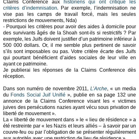
Claims Conference aux
historiens qui ont critiqué les
critères d’indemnisation
. Par exemple, l’indemnisation ne
vise pas les camps de travail forcé, mais les seules
restrictions de mouvements, Nda)
- Pourquoi les critères pour avoir des aides à domicile pour
des survivants âgés de la Shoah sont-ils si restrictifs ? Par
exemple, les Juifs doivent justifier d’un patrimoine inférieur à
500 000 dollars. Or, il me semble plus pertinent de savoir
s’ils sont imposables ou pas. Votre critère écarte des Juifs
qui pourtant bénéficient d’aides sociales de leur ville en
ayant ce patrimoine.
Je publierai les réponses de la Claims Conference dès
réception.
Dans son numéro de novembre 2011,
L’Arche
,
« un
media
du
Fonds Social Juif Unifié
», publie en sa page 132 une
annonce de la Claims Conference visant les
« victimes
juives des persécutions nazies ayant vécu sous privation de
liberté de mouvement ».
La « liberté de mouvement dans » le « lieu de résidence » a
été restreinte par « les Nazis et leurs alliés – à savoir par un
couvre-feu ou par l’obligation de se présenter régulièrement
aux autorités avec une restriction de lieu de résidence ».