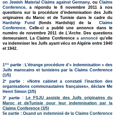
on Jewish Material Claims against Germany
, ou
Claims
Conference
, a répondu le 8 novembre 2011 à nos
questions sur la procédure d’indemnisation des Juifs
originaires du Maroc et de Tunisie dans le cadre du
Hardship Fund
(fonds Hardship) de la
Claims
Conference
. Celle-ci a publié une annonce dans le
numéro de novembre 2011 de
L’Arche
. Des questions
demeuraient. La Claims Conference
a annoncé
qu'elle
va indemniser les Juifs ayant vécu en Algérie entre 1940
et 1942.
ère
1
partie
:
L’étrange procédure d’« indemnisation » des
Juifs marocains et tunisiens par la Claims Conference
(1/5)
e
2
partie
:
«Notre cabinet a constaté l’inaction des
organisations communautaires françaises», déclare Me
Henri Simon (2/5)
e
3
partie
:
Le FSJU assiste des Juifs originaires du
Maroc et deTunisie pour leur indemnisation par la
Claims Conference (3/5)
5e partie
:
Quand un indemnisé de la Claims Conference