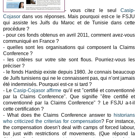
- v
ous citez le seul
Casip-
Cojasor
dans vos réponses. Mais pourquoi est-ce le FSJU
qui assiste les Juifs du Maroc et de Tunisie dans cette
procédure ?
- pour ces fonds obtenus en avril 2011, comment avez-vous
communiqué en France ?
- quelles sont les organisations qui composent la Claims
Conference ?
- les critères sur votre site sont flous. Pourriez-vous les
préciser ?
- le fonds Hardsip existe depuis 1980. Je connais beaucoup
de Juifs tunisiens qui ne le connaissent pas, qui n’ont jamais
été indemnisés. Pourquoi est-ce si tard ?
- Le
Casip-Cojasor
affirme
qu’il est "certifié et conventionné
par la Claims Conference"
. Que signifie "être certifié et
conventionné par la Claims Conference" ? Le FSJU a-t-il
cette certification ?
-
What does the Claims Conference answer to
historians
who criticized the criterias for compensation
?
For instance,
the compensation doesn’t deal with camps of forced labour,
but just with restrictions of movements.
(Que répond la