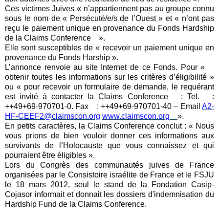
Ces victimes Juives « n’appartiennent pas au groupe connu
sous le nom de « Persécuté/e/s de l’Ouest » et « n’ont pas
reçu le paiement unique en provenance du Fonds Hardship
de la Claims Conference ».
Elle sont susceptibles de « recevoir un paiement unique en
provenance du Fonds Harship ».
L’annonce renvoie au site Internet de ce Fonds. Pour «
obtenir toutes les informations sur les critères d’éligibilité »
ou « pour recevoir un formulaire de demande, le requérant
est invité à contacter la Claims Conference : Tel. :
++49+69-970701-0. Fax : ++49+69-970701-40 – Email
A2-
HF-CEEF2@claimscon.org
www.claimscon.org
».
En petits caractères, la Claims Conference conclut : « Nous
vous prions de bien vouloir donner ces informations aux
survivants de l’Holocauste que vous connaissez et qui
pourraient être éligibles ».
Lors du Congrès des communautés juives de France
organisées par le Consistoire israélite de France et le FSJU
le 18 mars 2012, seul le stand de la Fondation Casip-
Cojasor informait et donnait les dossiers d'indemnisation du
Hardship Fund de la Claims Conference.