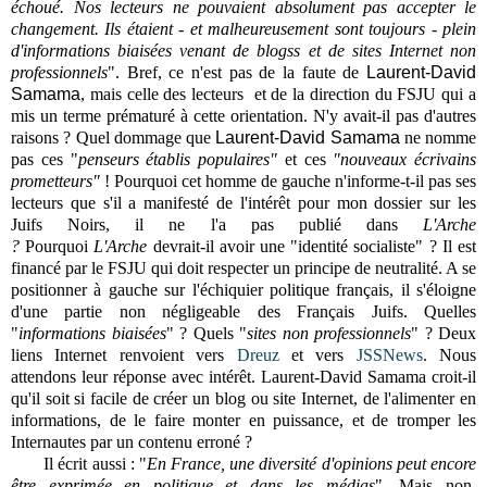
échoué. Nos lecteurs ne pouvaient absolument pas accepter le
changement. Ils étaient - et malheureusement sont toujours - plein
d'informations biaisées venant de blogss et de sites Internet non
professionnels
". Bref, ce n'est pas de la faute de
Laurent-David
Samama
, mais celle des lecteurs et de la direction du FSJU qui a
mis un terme prématuré à cette orientation. N'y avait-il pas d'autres
raisons ? Quel dommage que
Laurent-David Samama
ne nomme
pas ces "
penseurs établis populaires"
et
ces
"nouveaux écrivains
prometteurs"
!
Pourquoi cet homme de gauche n'informe-t-il pas ses
lecteurs que s'il a manifesté de l'intérêt pour mon dossier sur les
Juifs Noirs, il ne l'a pas publié dans
L'Arche
?
Pourquoi
L'Arche
devrait-il avoir une "identité socialiste" ? Il est
financé par le FSJU qui doit respecter un principe de neutralité. A se
positionner à gauche sur l'échiquier politique français, il s'éloigne
d'une partie non négligeable des Français Juifs. Quelles
"
informations biaisées
" ?
Quels "
sites non professionnels
" ?
Deux
liens Internet renvoient vers
Dreuz
et vers
JSSNews
. Nous
attendons leur réponse avec intérêt. Laurent-David Samama croit-il
qu'il soit si facile de créer un blog ou site Internet, de l'alimenter en
informations, de le faire monter en puissance, et de tromper les
Internautes par un contenu erroné ?
Il écrit aussi : "
En France, une diversité d'opinions peut encore
être exprimée en politique et dans les médias
". Mais non,