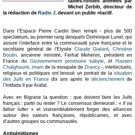
tables-rondes animées par
Michel Zerbib, directeur de
la rédaction de
Radio J
, devant un public réactif.
Dans l’Espace Pierre Cardin bien rempli - plus de 500
spectateurs, au premier rang desquels Dominique Lunel, qui
assure l'interface entre la communauté juive française et le
secrétaire général de l'Elysée
Claude Guéant
,
Christine
Boutin
, ancienne ministre, Ferhat Mehenni, président en
France du
Gouvernement provisoire kabyle
, et
Hassen
Chalghoumi
,
imam
de la mosquée de
Drancy
-, intellectuels,
religieux et politiques ont brossé un portrait de la
situation
des Juifs en France
dix ans après le
déclenchement
de
l’Intifada II par Arafat.
Avec en filigrane la question : que doivent faire les Juifs
français : partir ou rester ? Le consensus demeurait : «
Il va
falloir lutter
» et vraisemblablement forger des alliances
autour des valeurs françaises, républicaines, et avec
d’autres groupes ou communautés.
Antisémitismes