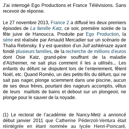
J'ai interrogé Ego Productions et France Télévisions. Sans
recevoir de réponse.
Le 27 novembre 2013,
France 2
a diffusé les deux premiers
épisodes de
La famille Katz
,
ce soir, première soirée de la
fête juive de Hanoucca. Produite par
Ego Production
, la
série
est réalisée par Arnauld Mercadier sur un scénario de
Thalia Rebinsky. Il y est question d'un Juif ashkénaze ayant
fondé
plusieurs familles
, de la
recherche de millions d'euros
dont Osie Katz, grand-père souffrant de la maladie
d'Alzheimer, ne sait plus comment il les a utilisés... Les
enfants du défunt se disputent lors de l'enterrement, fêtent
Noël, etc. Quand Roméo, un des petits-fils du défunt, qui ne
sait pas nager, plonge sciemment dans une piscine, aucun
de ses deux frères, pourtant des nageurs accomplis, vêtus
de leurs maillots de bains et debout sur un plongeoir, ne
plonge pour le sauver de la noyade.
(1) Le rectorat de l’académie de Nancy-Metz a annoncé
début janvier 2011
que Catherine Péderzoli-Ventura était
réintégrée en étant nommée au
lycée Henri-Poincaré
,