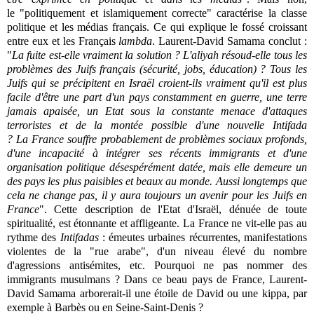
le "politiquement et islamiquement correcte" caractérise la classe
politique et les médias français. Ce qui explique le fossé croissant
entre eux et les Français
lambda
. Laurent-David Samama conclut :
"
La fuite est-elle vraiment la solution ? L'aliyah résoud-elle tous les
problèmes des Juifs français (sécurité, jobs, éducation) ? Tous les
Juifs qui se précipitent en Israël croient-ils vraiment qu'il est plus
facile d'être une part d'un pays constamment en guerre, une terre
jamais apaisée, un Etat sous la constante menace d'attaques
terroristes et de la montée possible d'une nouvelle Intifada
?
La
France souffre probablement de problèmes sociaux profonds,
d'une incapacité à intégrer ses récents immigrants et d'une
organisation politique désespérément datée, mais elle demeure un
des pays les plus paisibles et beaux au monde. Aussi longtemps que
cela ne change pas, il y aura toujours un avenir pour les Juifs en
France
". Cette description de l'Etat d'Israël, dénuée de toute
spiritualité, est étonnante et affligeante. La France ne vit-elle pas au
rythme des
Intifadas
: émeutes urbaines récurrentes, manifestations
violentes de la "rue arabe", d'un niveau élevé du nombre
d'agressions antisémites, etc. Pourquoi ne pas nommer des
immigrants musulmans ? Dans ce beau pays de France, Laurent-
David Samama arborerait-il une étoile de David ou une kippa, par
exemple à Barbès ou en Seine-Saint-Denis ?