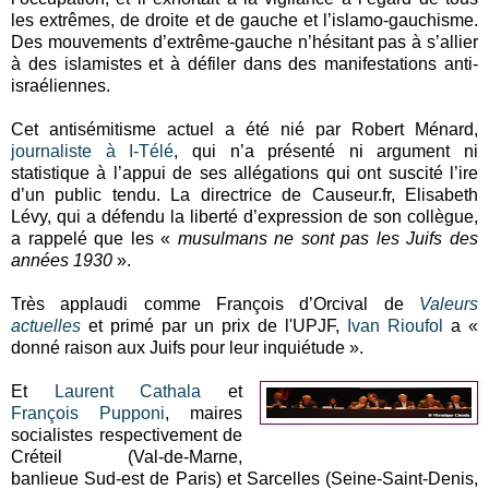
les extrêmes, de droite et de gauche et l’islamo-gauchisme.
Des mouvements d’extrême-gauche n’hésitant pas à s’allier
à des islamistes et à défiler dans des manifestations anti-
israéliennes.
Cet antisémitisme actuel a été nié par Robert Ménard,
journaliste à I-Télé
, qui n’a présenté ni argument ni
statistique à l’appui de ses allégations qui ont suscité l’ire
d’un public tendu. La directrice de Causeur.fr, Elisabeth
Lévy, qui a défendu la liberté d’expression de son collègue,
a rappelé que les «
musulmans ne sont pas les Juifs des
années 1930
».
Très applaudi comme François d’Orcival de
Valeurs
actuelles
et primé par un prix de l'UPJF,
Ivan Rioufol
a «
donné raison aux Juifs pour leur inquiétude ».
Et
Laurent Cathala
et
François Pupponi
, maires
socialistes respectivement de
Créteil (Val-de-Marne,
banlieue Sud-est de Paris) et Sarcelles (Seine-Saint-Denis,