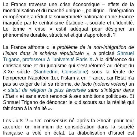
La France traverse une crise économique – effets de la
mondialisation et du marché unique -, politique - l’intégration
européenne a réduit la souveraineté nationale d’une France
marquée par le centralisme étatique -, sociale et d’identité.
Le terme « crise » est-il adéquat pour désigner un
phénomène durable, structurel et qui s’approfondit ?
La France affronte « le
problème de la non-intégration de
l’islam dans le schéma républicain
», a précisé
Shmuel
Trigano
,
professeur à l'université Paris X
. A la différence du
christianisme et du judaïsme qui s’est réformé au début du
XIXe siècle (
Sanhedrin
,
Consistoire
) sous la férule de
l’empereur Napoléon 1er, l’islam a en France, car l'Etat n'a
pas su exiger de lui sa réforme,
de facto (nolens volens)
un
«
statut de religion la plus favorisée
sans s’intégrer dans
l’Etat
» et sans avoir renoncé à ses ambitions politiques. Et
Shmuel Trigano de dénoncer le « discours sur la réalité qui
fait écran à la réalité ».
Les Juifs ? « Un consensus né après la Shoah pour leur
accorder un minimum de considération dans la société
française a volé en éclat. La diabolisation d’Israël est