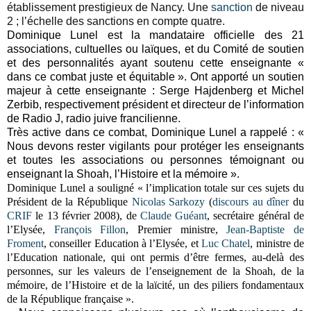
établissement prestigieux de Nancy. Une
sanction
de niveau
2 ; l’échelle des sanctions en compte quatre.
Dominique Lunel est la mandataire officielle des 21
associations, cultuelles ou laïques, et du Comité de soutien
et des personnalités ayant soutenu cette enseignante «
dans ce combat juste et équitable ». Ont apporté un soutien
majeur à cette enseignante : Serge Hajdenberg et Michel
Zerbib, respectivement président et directeur de l’information
de Radio J, radio juive francilienne.
Très active dans ce combat, Dominique Lunel a rappelé : «
Nous devons rester vigilants pour protéger les enseignants
et toutes les associations ou personnes témoignant ou
enseignant la Shoah, l’Histoire et la mémoire ».
Dominique Lunel a souligné « l’implication totale sur ces sujets du
Président de la République
Nicolas Sarkozy
(
discours
au dîner
du
CRIF
le 13 février 2008), de
Claude Guéant
, secrétaire général de
l’Elysée,
François Fillon
, Premier ministre,
Jean-Baptiste de
Froment
, conseiller Education à l’Elysée,
et
Luc Chatel
, ministre de
l’Education nationale, qui ont permis d’être fermes, au-delà des
personnes, sur les valeurs de l’enseignement de la Shoah, de la
mémoire, de l’Histoire et de la laïcité, un des piliers fondamentaux
de la République française ».