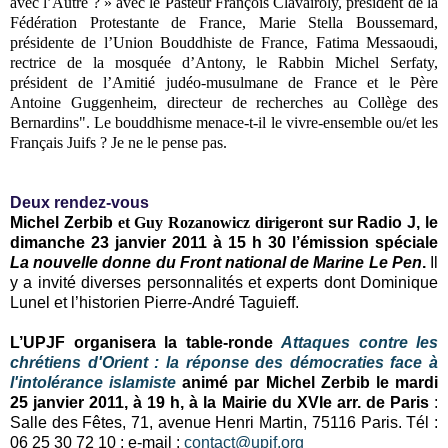
avec l’Autre ? » avec le
Pasteur François Clavairoly, président de la
Fédération Protestante de France,
Marie Stella Boussemard,
présidente de l’Union Bouddhiste de France,
Fatima Messaoudi,
rectrice de la mosquée d’Antony, le
Rabbin Michel Serfaty,
président de l’Amitié judéo-musulmane de France et le
Père
Antoine Guggenheim, directeur de recherches au Collège des
Bernardins".
Le bouddhisme menace-t-il le vivre-ensemble ou/et les
Français Juifs ? Je ne le pense pas.
Deux rendez-vous
Michel Zerbib
et
Guy Rozanowicz
dirigeront
sur Radio J, le
dimanche 23 janvier 2011 à 15 h 30 l’émission spéciale
La nouvelle donne du Front national de Marine Le Pen
.
Il
y a invité diverses personnalités et experts dont Dominique
Lunel et l’historien Pierre-André Taguieff.
L’UPJF organisera la table-ronde
Attaques contre les
chrétiens d'Orient : la réponse des démocraties face à
l'intolérance islamiste
animé par Michel Zerbib le mardi
25 janvier 2011, à 19 h, à la Mairie du XVIe arr. de Paris
:
Salle des Fêtes, 71, avenue Henri Martin, 75116 Paris. Tél :
06 25 30 72 10 ; e-mail :
contact@upjf.org