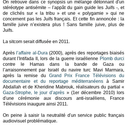
On retrouve dans ce synopsis un mélange détonnant d'un
stéréotype antisémite – l'appât du gain guide les Juifs -, et
de clichés sur « la tribu » et une « polygamie » qui ne
concernent pas les Juifs français. Et cette fin annoncée : la
famille juive n’existera plus ! Sans famille juive, plus de
Juifs.
La sitcom serait diffusée en 2011.
Après
l’affaire al-Dura
(2000), après des reportages biaisés
durant l'Intifada II, lors de la guerre israélienne
Plomb durci
contre le Hamas dans la bande de Gaza ou
l’arraisonnement par Israël du navire turc Mavi Marmara,
après la remise du
Grand Prix France Télévisions du
documentaire et du reportage méditerranéens
à Samir
Abdallah et de Kheridine Mabrouk, réalisateurs du partial «
Gaza-Strophe, le jour d’après
» (1er décembre 2010) lors
d'une cérémonie aux discours anti-israéliens, France
Télévisions inaugure ainsi 2011.
On peine à saisir la neutralité d'un service public français
audiovisuel problématique.