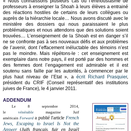
« Nous connaissons plusieurs cas où l’enthousiasme de
professeurs à enseigner la Shoah à leurs élèves a entrainé
des réactions hostiles de certains de leurs collègues ou
auprès de la hiérarchie locale… Nous avons discuté avec le
ministère des dossiers qui nous paraissaient le plus
problématiques et nous attendons que des solutions soient
trouvées… L’enseignement de la Shoah est en danger s’il
ne se confronte pas à ses nouveaux défis et aux problèmes
de l’avenir, dont l’effacement inéluctable des témoins n’est
pas le moindre. Mais répétons-le : cet enseignement est
exemplaire dans notre pays, il est porté par des hommes et
des femmes dont l’engagement est admirable et il est
soutenu sans faille par les autorités, à commencer par le
plus haut niveau de l’Etat », a
écrit Richard Prasquier
,
président du CRIF (Conseil représentatif des institutions
juives de France), le 4 janvier 2011
.
ADDENDUM
Le 8 septembre 2014,
le
vénérable
magazine Juif
a publié l'article
French
américain
Forward
Jews, Escaping to Israel Is Not the
Answer
(
Juifs français, fuir en Israël