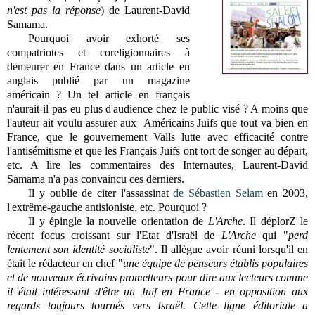
n'est pas la réponse
) de
Laurent-David
Samama.
Pourquoi avoir exhorté ses
compatriotes et coreligionnaires à
demeurer en France dans un article en
anglais publié par un magazine
américain ? Un tel article en français
n'aurait-il pas eu plus d'audience chez le public visé ? A moins que
l'auteur ait voulu
assurer aux Américains Juifs que tout va bien en
France, que le gouvernement Valls lutte avec efficacité contre
l'antisémitisme et que les Français Juifs ont tort de songer au départ,
etc. A lire les commentaires des Internautes,
Laurent-David
Samama
n'a pas convaincu ces derniers.
Il y oublie de citer l
'assassinat
de Sébastien Selam
en 2003,
l'extrême-gauche antisioniste, etc
. Pourquoi ?
Il y épingle
la nouvelle orientation de
L'Arche
. Il déplorZ le
récent focus croissant
sur l'Etat d'Israël de
L'Arche
qui "
perd
lentement son identité socialiste
". Il allègue avoir réuni lorsqu'il en
était le rédacteur en chef "
une équipe de penseurs établis populaires
et de nouveaux écrivains prometteurs pour dire aux lecteurs comme
il était intéressant d'être un Juif en France - en opposition aux
regards toujours tournés vers Israël. Cette ligne éditoriale a