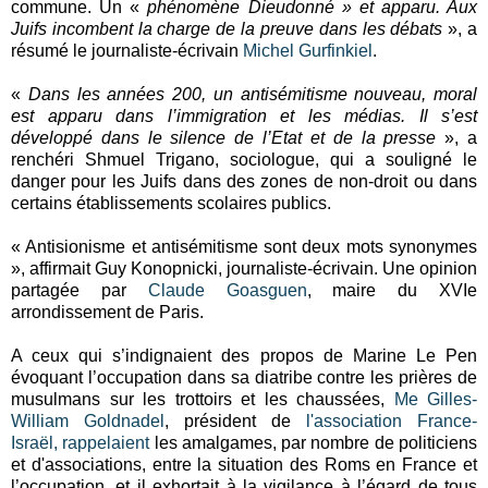
commune. Un «
phénomène Dieudonné » et apparu. Aux
Juifs incombent la charge de la preuve dans les débats
», a
résumé le journaliste-écrivain
Michel Gurfinkiel
.
«
Dans les années 200, un antisémitisme nouveau, moral
est apparu dans l’immigration et les médias. Il s’est
développé dans le silence de l’Etat et de la presse
», a
renchéri Shmuel Trigano, sociologue, qui a souligné le
danger pour les Juifs dans des zones de non-droit ou dans
certains établissements scolaires publics.
« Antisionisme et antisémitisme sont deux mots synonymes
», affirmait Guy Konopnicki, journaliste-écrivain. Une opinion
partagée par
Claude Goasguen
, maire du XVIe
arrondissement de Paris.
A ceux qui s’indignaient des propos de Marine Le Pen
évoquant l’occupation dans sa diatribe contre les prières de
musulmans sur les trottoirs et les chaussées,
Me Gilles-
William Goldnadel
, président de
l'association France-
Israël, rappelaient
les amalgames, par nombre de politiciens
et d'associations, entre la situation des Roms en France et
l’occupation, et il exhortait à la vigilance à l’égard de tous