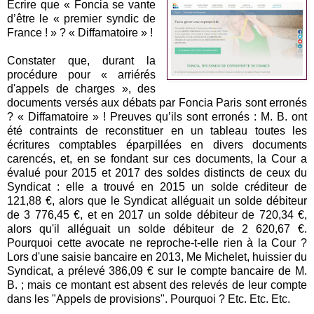
Ecrire que « Foncia se vante
d’être le « premier syndic de
France ! » ? « Diffamatoire » !
Constater que, durant la
procédure pour « arriérés
d'appels de charges », des
documents versés aux débats par Foncia Paris sont erronés
? « Diffamatoire » ! Preuves qu’ils sont erronés : M. B. ont
été contraints de reconstituer en un tableau toutes les
écritures comptables éparpillées en divers documents
carencés, et, en se fondant sur ces documents, la Cour a
évalué pour 2015 et 2017 des soldes distincts de ceux du
Syndicat : elle a trouvé en 2015 un solde créditeur de
121,88 €, alors que le Syndicat alléguait un solde débiteur
de 3 776,45 €, et en 2017 un solde débiteur de 720,34 €,
alors qu'il alléguait un solde débiteur de 2 620,67 €.
Pourquoi cette avocate ne reproche-t-elle rien à la Cour ?
Lors d'une saisie bancaire en 2013, Me Michelet, huissier du
Syndicat, a prélevé 386,09 € sur le compte bancaire de M.
B. ; mais ce montant est absent des relevés de leur compte
dans les "Appels de provisions". Pourquoi ? Etc. Etc. Etc.