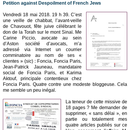
Petition against Despoilment of French Jews
Vendredi 18 mai 2018. 19 h 39. C’est
une veille de chabbat, l’avant-veille
de Chavouot, fête juive célébrant le
don de la Torah sur le mont Sinaï. Me
Carine Piccio, avocate au sein
d’Aston société d’avocats, m’a
adressé via Internet un courrier
comminatoire au nom de ses «
clientes » (
sic
) : Foncia, Foncia Paris,
Jean-Patrick Jauneau, mandataire
social de Foncia Paris, et Karima
Aktouf, principale contentieux chez
Foncia Paris. Quatre contre une modeste bloggeuse. Cela
me semble un peu inégal.
La teneur de cette missive de
18 pages ? Me demander de
supprimer, « sans délai », en
partie ou totalement mes
quatre articles publiés sur ce