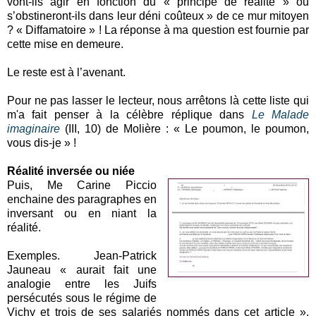
vont-ils agir en fonction du « principe de réalité » ou
s’obstineront-ils dans leur déni coûteux » de ce mur mitoyen
? « Diffamatoire » ! La réponse à ma question est fournie par
cette mise en demeure.
Le reste est à l’avenant.
Pour ne pas lasser le lecteur, nous arrêtons là cette liste qui
m'a fait penser à la célèbre réplique dans
Le Malade
imaginaire
(III, 10) de Molière : « Le poumon, le poumon,
vous dis-je » !
Réalité inversée ou niée
Puis, Me Carine Piccio
enchaine des paragraphes en
inversant ou en niant la
réalité.
Exemples. Jean-Patrick
Jauneau « aurait fait une
analogie entre les Juifs
persécutés sous le régime de
Vichy et trois de ses salariés nommés dans cet article ».