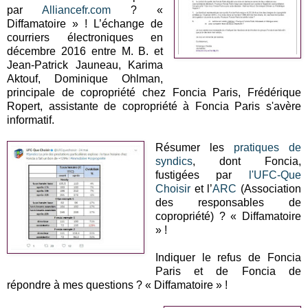
par
Alliancefr.com
? «
Diffamatoire » ! L’échange de
courriers électroniques en
décembre 2016 entre M. B. et
Jean-Patrick Jauneau, Karima
Aktouf, Dominique Ohlman,
principale de copropriété chez Foncia Paris, Frédérique
Ropert, assistante de copropriété à Foncia Paris s'avère
informatif.
Résumer les
pratiques de
syndics
, dont Foncia,
fustigées par
l'UFC-Que
Choisir
et l’
ARC
(Association
des responsables de
copropriété) ? « Diffamatoire
» !
Indiquer le refus de Foncia
Paris et de Foncia de
répondre à mes questions ? « Diffamatoire » !