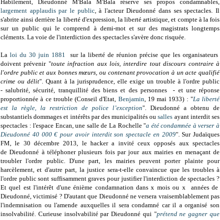
Habilement, Dieudonné M'Bala M'Bala réserve ses propos condamnables,
largement applaudis par le public
, à l'acteur Dieudonné dans ses spectacles. Il
s'abrite ainsi derrière la liberté d'expression, la liberté artistique, et compte à la fois
sur un public qui le comprend à demi-mot et sur des magistrats longtemps
cléments. La voie de l'interdiction des spectacles s'avère donc risquée.
La
loi du 30 juin 1881
sur la liberté de réunion précise que les organisateurs
doivent prévenir "
toute infraction aux lois, interdire tout discours contraire à
l'ordre public et aux bonnes mœurs, ou contenant provocation à un acte qualifié
crime ou délit
". Quant à la jurisprudence, elle exige un trouble à l'ordre public
- salubrité, sécurité, tranquillité des biens et des personnes - et une réponse
proportionnée à ce trouble (Conseil d'Etat,
Benjamin
, 19 mai 1933) : "
La liberté
est la règle, la restriction de police l’exception
". Dieudonné a obtenu de
substantiels dommages et intérêts par des municipalités ou
salles
ayant interdit ses
spectacles : l'espace Encan, une salle de La Rochelle "
a été condamnée à verser à
Dieudonné 40 000 € pour avoir interdit son spectacle en 2009
". Sur Judaïques
FM, le 30 décembre 2013, le hacker a invité ceux opposés aux spectacles
de Dieudonné à téléphoner plusieurs fois par jour aux mairies en menaçant de
troubler l'ordre public. D'une part, les mairies peuvent porter plainte pour
harcèlement, et d'autre part, la justice sera-t-elle convaincue que les troubles à
l'ordre public sont suffisamment graves pour justifier l'interdiction de spectacles ?
Et quel est l'intérêt d'une énième condamnation dans x mois ou x années de
Dieudonné, victimisé ? D'autant que Dieudonné ne versera vraisemblablement pas
l'indemnisation ou l'amende auxquelles il sera condamné car il a organisé son
insolvabilité. Curieuse insolvabilité par Dieudonné qui "
prétend ne gagner que