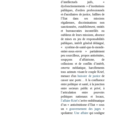
d’intellectuels juifs, «
dysfonctionnements » d’institutions
publiques, d'ordres professionnels
et d'auxiliaires de justice, faillites de
l’Etat dans ses missions
régaliennes, discriminations non
sanctionnées,
establishment
, entités
et bureaucraties incontrôlés ou
oublieux de leurs missions, absence
de mises en jeu de responsabilités
publiques, intérêt général dédaigné,
« système-de-santé-que-le-monde-
entier-nous-envie » partialement
peu sourcilleux, propos antisémites,
soupçons d’affairisme, de
collusions et de conflits d’intérêt,
omerta
médiatique, harcèlements
tous azimuts visant le couple Krief,
menace d'un
huissier de justice
de
casser une porte…
A la confluence
entre politique et santé, à la jonction
entre secteurs public et privé, à
l’articulation entre pouvoirs
politiques nationaux et locaux,
l’affaire Krief
s’avère emblématique
d’un « antisémitisme d’Etat » sous
un «
gouvernement des juges
»
spoliateur.
Une affaire
qui souligne