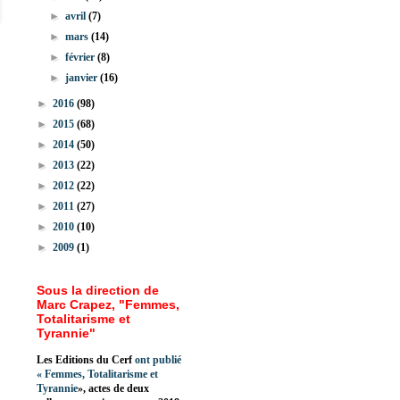
►
avril
(7)
►
mars
(14)
►
février
(8)
►
janvier
(16)
►
2016
(98)
►
2015
(68)
►
2014
(50)
►
2013
(22)
►
2012
(22)
►
2011
(27)
►
2010
(10)
►
2009
(1)
Sous la direction de
Marc Crapez, "Femmes,
Totalitarisme et
Tyrannie"
Les Editions du Cerf
ont publié
«
Femmes, Totalitarisme et
Tyrannie
», actes de deux