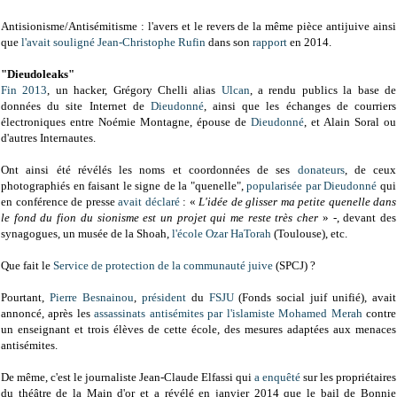
Antisionisme/Antisémitisme : l'avers et le revers de la même pièce antijuive ainsi
que
l'avait souligné
Jean-Christophe Rufin
dans son
rapport
en 2014.
"Dieudoleaks"
Fin 2013
, un hacker, Grégory Chelli alias
Ulcan
, a rendu publics la base de
données du site Internet de
Dieudonné
, ainsi que les échanges de courriers
électroniques entre Noémie Montagne, épouse de
Dieudonné
, et Alain Soral ou
d'autres Internautes.
Ont ainsi été révélés les noms et coordonnées de ses
donateurs
, de ceux
photographiés en faisant le signe de la "quenelle",
popularisée par Dieudonné
qui
en conférence de presse
avait déclaré
: «
L'idée de glisser ma petite quenelle dans
le fond du fion du sionisme est un projet qui me reste très cher
» -, devant des
synagogues, un musée de la Shoah,
l'école Ozar HaTorah
(Toulouse), etc.
Que fait le
Service de protection de la communauté juive
(SPCJ) ?
Pourtant,
Pierre Besnainou
,
président
du
FSJU
(Fonds social juif unifié), avait
annoncé, après les
assassinats antisémites par l'islamiste Mohamed Merah
contre
un enseignant et trois élèves de cette école, des mesures adaptées aux menaces
antisémites.
De même, c'est le journaliste Jean-Claude Elfassi qui
a enquêté
sur les propriétaires
du théâtre de la Main d'or et a révélé en janvier 2014 que le bail de Bonnie