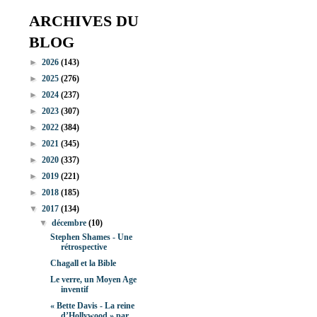
ARCHIVES DU
BLOG
►
2026
(143)
►
2025
(276)
►
2024
(237)
►
2023
(307)
►
2022
(384)
►
2021
(345)
►
2020
(337)
►
2019
(221)
►
2018
(185)
▼
2017
(134)
▼
décembre
(10)
Stephen Shames - Une
rétrospective
Chagall et la Bible
Le verre, un Moyen Age
inventif
« Bette Davis - La reine
d’Hollywood » par