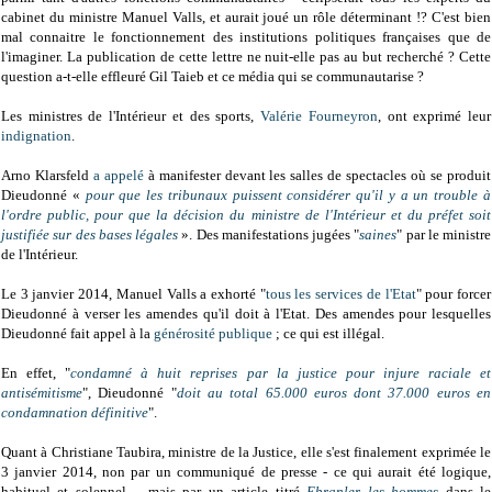
cabinet du ministre Manuel Valls, et aurait joué un rôle déterminant !? C'est bien
mal connaitre le fonctionnement des institutions politiques françaises que de
l'imaginer. La publication de cette lettre ne nuit-elle pas au but recherché ? Cette
question a-t-elle effleuré Gil Taieb et ce média qui se communautarise ?
Les ministres de l'Intérieur et des sports,
Valérie Fourneyron
, ont exprimé leur
indignation
.
Arno Klarsfeld
a appelé
à manifester devant les salles de spectacles où se produit
Dieudonné «
pour que les tribunaux puissent considérer qu'il y a un trouble à
l'ordre public, pour que la décision du ministre de l'Intérieur et du préfet soit
justifiée sur des bases légales
». Des manifestations jugées "
saines
" par le ministre
de l'Intérieur.
Le 3 janvier 2014, Manuel Valls a exhorté "
tous les services de l'Etat
" pour forcer
Dieudonné à verser les amendes qu'il doit à l'Etat. Des amendes pour lesquelles
Dieudonné fait appel à la
générosité publique
; ce qui est illégal.
En effet, "
condamné à huit reprises par la justice pour injure raciale et
antisémitisme
", Dieudonné "
doit au total 65.000 euros dont 37.000 euros en
condamnation définitive
".
Quant à Christiane Taubira, ministre de la Justice, elle s'est finalement exprimée le
3 janvier 2014, non par un communiqué de presse - ce qui aurait été logique,
habituel et solennel -, mais par un article titré
Ebranler les hommes
dans le