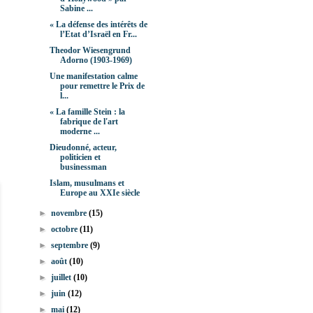
Sabine ...
« La défense des intérêts de
l’Etat d’Israël en Fr...
Theodor Wiesengrund
Adorno (1903-1969)
Une manifestation calme
pour remettre le Prix de
l...
« La famille Stein : la
fabrique de l'art
moderne ...
Dieudonné, acteur,
politicien et
businessman
Islam, musulmans et
Europe au XXIe siècle
►
novembre
(15)
►
octobre
(11)
►
septembre
(9)
►
août
(10)
►
juillet
(10)
►
juin
(12)
►
mai
(12)