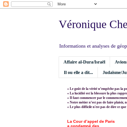
Véronique Ch
Informations et analyses de géopoli
Affaire al-Dura/Israël
Avion
Il ou elle a dit...
Judaïsme/Jui
« Le goût de la vérité n’empêche pas la p
« La lucidité est la blessure la plus rapp
« Il faut commencer par le commencement,
« Notre métier n’est pas de faire plaisir, 
« Le plus difficile n'est pas de dire ce que
La Cour d’appel de Paris
a condamné des