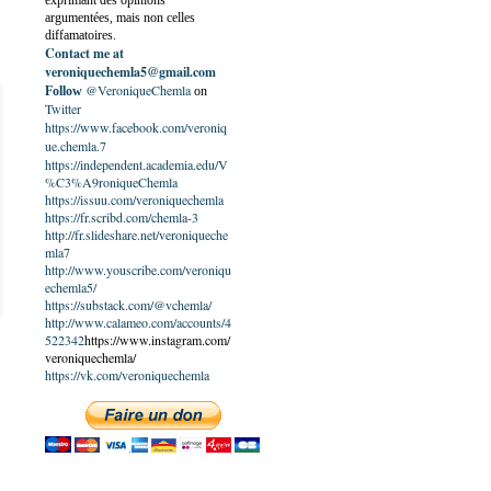
exprimant des opinions
argumentées, mais non celles
diffamatoires.
Contact me at
veroniquechemla5@gmail.com
@VeroniqueChemla
Follow
on
Twitter
https://www.facebook.com/veroniq
ue.chemla.7
https://independent.academia.edu/V
%C3%A9roniqueChemla
https://issuu.com/veroniquechemla
https://fr.scribd.com/chemla-3
http://fr.slideshare.net/veroniqueche
mla7
http://www.youscribe.com/veroniqu
echemla5/
https://substack.com/@vchemla/
http://www.calameo.com/accounts/4
522342
https://www.instagram.com/
veroniquechemla/
https://vk.com/veroniquechemla