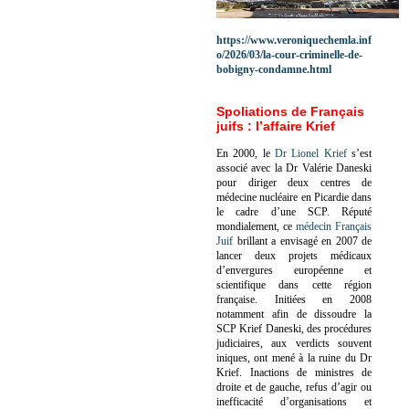
https://www.veroniquechemla.inf
o/2026/03/la-cour-criminelle-de-
bobigny-condamne.html
Spoliations de Français
juifs : l’affaire Krief
En 2000, le
Dr Lionel Krief
s’est
associé avec la Dr Valérie Daneski
pour diriger deux centres de
médecine nucléaire en Picardie dans
le cadre d’une SCP.
Réputé
mondialement, ce
médecin Français
Juif
brillant a envisagé en 2007 de
lancer deux projets médicaux
d’envergures européenne et
scientifique dans cette région
française.
Initiées en 2008
notamment afin de dissoudre la
SCP Krief Daneski, des procédures
judiciaires, aux verdicts souvent
iniques, ont mené à la ruine du Dr
Krief.
Inactions de ministres de
droite et de gauche, refus d’agir ou
inefficacité d’organisations et