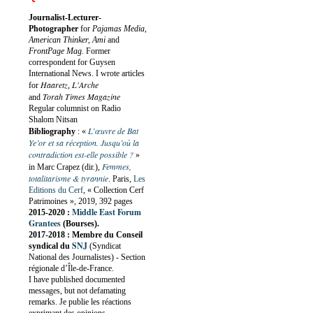
Journalist-Lecturer-
Photographer
for
Pajamas Media,
American Thinker, Ami
and
FrontPage Mag
. Former
correspondent for Guysen
International News. I wrote articles
Haaretz
L'Arche
for
,
Torah Times Magazine
and
Regular columnist on Radio
Shalom Nitsan
L’œuvre de Bat
Bibliography
:
«
Ye’or et sa réception. Jusqu’où la
contradiction est-elle possible ?
»
Femmes,
in Marc Crapez (dir.),
totalitarisme & tyrannie
. Paris,
Les
Editions du Cerf
, « Collection Cerf
Patrimoines », 2019, 392 pages
Middle East Forum
2015-2020 :
Grantees
(Bourses).
2017-2018 : Membre du Conseil
SNJ
syndical du
(Syndicat
National des Journalistes) - Section
régionale d’Île-de-France.
I have published documented
messages, but not defamating
remarks. Je publie les réactions