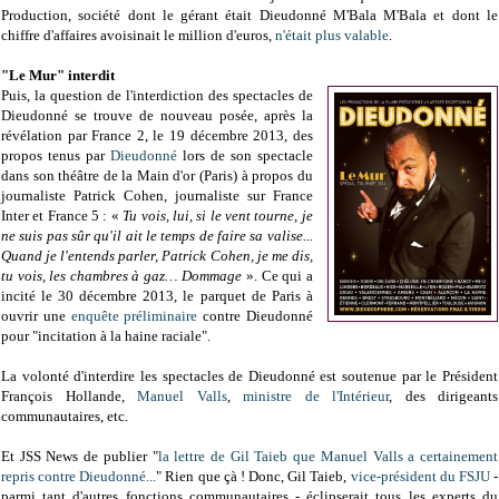
Production, société dont le gérant était Dieudonné M'Bala M'Bala et dont le
chiffre d'affaires avoisinait le million d'euros,
n'était plus valable
.
"Le Mur" interdit
Puis, la question de l'interdiction des spectacles de
Dieudonné se trouve de nouveau posée, après la
révélation par France 2, le 19 décembre 2013, des
propos tenus par
Dieudonné
lors de son spectacle
dans son théâtre de la Main d'or (Paris) à propos du
journaliste Patrick Cohen, journaliste sur France
Inter et France 5 : «
Tu vois, lui, si le vent tourne, je
ne suis pas sûr qu'il ait le temps de faire sa valise...
Quand je l'entends parler, Patrick Cohen, je me dis,
tu vois, les chambres à gaz… Dommage
». Ce qui a
incité le 30 décembre 2013, le parquet de Paris à
ouvrir une
enquête préliminaire
contre Dieudonné
pour "incitation à la haine raciale".
La volonté d'interdire les spectacles de Dieudonné est soutenue par le Président
François Hollande,
Manuel Valls
,
ministre de l'Intérieur
, des dirigeants
communautaires, etc.
Et JSS News de publier "
la lettre de Gil Taieb que Manuel Valls a certainement
repris contre Dieudonné...
" Rien que çà ! Donc, Gil Taieb,
vice-président du FSJU
-
parmi tant d'autres fonctions communautaires - éclipserait tous les experts du