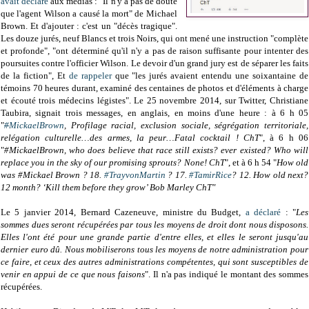
avait déclaré
aux médias : "Il n'y a pas de doute
que l'agent Wilson a causé la mort" de Michael
Brown. Et d'ajouter : c'est un "décès tragique".
Les douze jurés, neuf Blancs et trois Noirs, qui ont mené une instruction "complète
et profonde", "ont déterminé qu'il n'y a pas de raison suffisante pour intenter des
poursuites contre l'officier Wilson. Le devoir d'un grand jury est de séparer les faits
de la fiction", Et
de rappeler
que "les jurés avaient entendu une soixantaine de
témoins 70 heures durant, examiné des centaines de photos et d'éléments à charge
et écouté trois médecins légistes". Le 25 novembre 2014, sur Twitter, Christiane
Taubira, signait trois messages, en anglais, en moins d'une heure : à 6 h 05
"
#
MickaelBrown
, Profilage racial, exclusion sociale, ségrégation territoriale,
relégation culturelle…des armes, la peur…Fatal cocktail ! ChT
", à 6 h 06
"
#MickaelBrown, who does believe that race still exists? ever existed? Who will
replace you in the sky of our promising sprouts? None! ChT
", et à 6 h 54 "
How old
was #Mickael Brown ? 18.
#TrayvonMartin
? 17.
#TamirRice
? 12. How old next?
12 month? ‘Kill them before they grow’ Bob Marley ChT"
Le 5 janvier 2014, Bernard Cazeneuve, ministre du Budget,
a déclaré
: "
Les
sommes dues seront récupérées par tous les moyens de droit dont nous disposons.
Elles l'ont été pour une grande partie d'entre elles, et elles le seront jusqu'au
dernier euro dû. Nous mobiliserons tous les moyens de notre administration pour
ce faire, et ceux des autres administrations compétentes, qui sont susceptibles de
venir en appui de ce que nous faisons
". Il n'a pas indiqué le montant des sommes
récupérées.