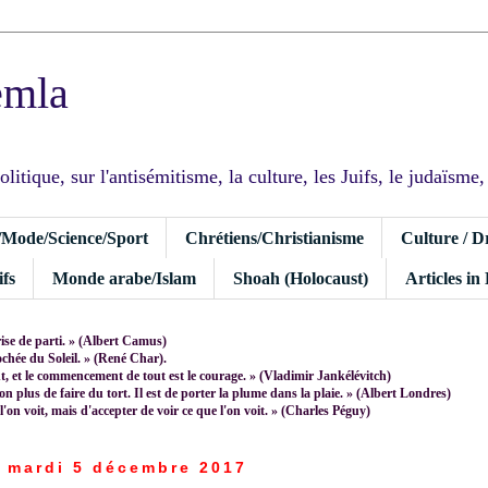
emla
tique, sur l'antisémitisme, la culture, les Juifs, le judaïsme, I
/Mode/Science/Sport
Chrétiens/Christianisme
Culture / D
fs
Monde arabe/Islam
Shoah (Holocaust)
Articles in
rise de parti. » (Albert Camus)
rochée du Soleil. » (René Char).
 et le commencement de tout est le courage. » (Vladimir Jankélévitch)
non plus de faire du tort. Il est de porter la plume dans la plaie. » (Albert Londres)
 l'on voit, mais d'accepter de voir ce que l'on voit. » (Charles Péguy)
mardi 5 décembre 2017