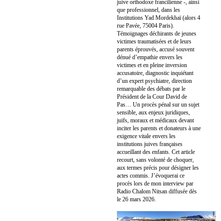
juive orthodoxe francilienne -, ainsi
que professionnel, dans les
Institutions Yad Mordekhaï (alors 4
rue Pavée, 75004 Paris).
Témoignages déchirants de jeunes
victimes traumatisées et de leurs
parents éprouvés, accusé souvent
dénué d’empathie envers les
victimes et en pleine inversion
accusatoire, diagnostic inquiétant
d’un expert psychiatre, direction
remarquable des débats par le
Président de la Cour David de
Pas… Un procès pénal sur un sujet
sensible, aux enjeux juridiques,
juifs, moraux et médicaux devant
inciter les parents et donateurs à une
exigence vitale envers les
institutions juives françaises
accueillant des enfants. Cet article
recourt, sans volonté de choquer,
aux termes précis pour désigner les
actes commis. J’évoquerai ce
procès lors de mon interview par
Radio Chalom Nitsan diffusée dès
le 26 mars 2026.