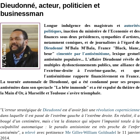
Dieudonné, acteur, politicien et
businessman
Longue indulgence des magistrats et
autorités
politiques
, inaction du ministère de l'Economie et des
finances sous deux présidences, sympathies d'artistes,
notamment comiques, et de journalistes à l'égard de
Dieudonné
M'Bala M'Bala, France "Black, blanc,
beur"
cimentée par l'antisémitisme
, lexique gestuel
antisémite populaire... L'affaire Dieudonné révèle de
multiples dysfonctionnements publics, une alliance de
l'extrême-droite à l'extrême-gauche, et que
l'antisémitisme rapporte financièrement en France.
La tournée automnale de Dieudonné, qui a été condamné pour ses propos
antisémites dans son spectacle "La bête immonde" et a été expulsé du théâtre de
la Main d'Or, à Marseille et Toulouse s'avère triomphale.
"
L’erreur stratégique de
Dieudonné
est d’avoir fait une
révolution copernicienne
dans laquelle il est passé de l’extrême gauche à l’extrême droite. En réalité, il a
bougé d’un centimètre, mais c’est la distance qui sépare l’impunité totale à la
culpabilité automatique : le paradis antisioniste est très proche de l’enfer
antisémite
", a
relevé
avec pertinence
Me Gilles-William Goldnadel
le 11 janvier
2014.