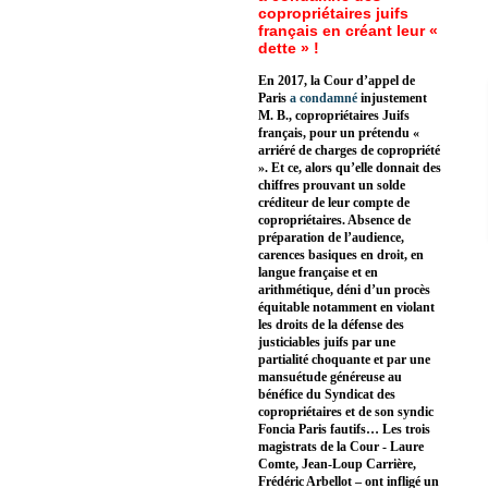
copropriétaires juifs
français en créant leur «
dette » !
En 2017, la Cour d’appel de
Paris
a condamné
injustement
M. B., copropriétaires Juifs
français, pour un prétendu «
arriéré de charges de copropriété
». Et ce, alors qu’elle donnait des
chiffres prouvant un solde
créditeur de leur compte de
copropriétaires. Absence de
préparation de l’audience,
carences basiques en droit, en
langue française et en
arithmétique, déni d’un procès
équitable notamment en violant
les droits de la défense des
justiciables juifs par une
partialité choquante et par une
mansuétude généreuse au
bénéfice du Syndicat des
copropriétaires et de son syndic
Foncia Paris fautifs… Les trois
magistrats de la Cour - Laure
Comte, Jean-Loup Carrière,
Frédéric Arbellot – ont infligé un