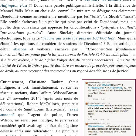
Huffington Post
!? Donc, sans parole publique ministérielle, à la différence de
Manuel Valls. Mais un choix de comm'. La ministre ne désigne pas clairement
Dieudonné comme antisémite, ne mentionne pas les "Juifs", "la Shoah", "nazis".
Elle semble s'adresser à un public qui n'est pas celui de Dieudonné, mais un
public déjà convaincu qui apprécie les circonlocutions - "
pitoyable bouffon
",
"
provocations putrides
". Anne Sinclair, directrice éditoriale du journal
électronique, loue cette "
tribune qui a été lue plus de 100 000 fois
". Mais qui a
ébranlé les opinions de combien de soutiens de Dieudonné ? Et cet article, au
début
abscons
et verbeux, s'achève par : "
L'organisation frauduleuse
d'insolvabilité est punie par la loi, aux termes de l'article 314-7 du code pénal ; et
si elle est avérée, elle doit faire l'objet des diligences nécessaires. Au titre de
l'unité de l'Etat, le Trésor public doit être en mesure de procéder, par tous moyens
de droit, au recouvrement des sommes dues au regard des décisions de justice
".
Curieusement, Christiane Taubira s'était
indignée, à tort, immédiatement, et sur les
réseaux sociaux, dans l'affaire Wilson/Brown.
Le 24 novembre 2014, "après trois mois de
délibérations", Robert McCulloch, procureur
du comté de Saint Louis (Etats-Unis),
avait
annoncé
que "l'agent de police, Darren
Wilson, ne serait pas inculpé, le jury ayant
considéré qu'il avait agi en état de légitime
défense après une "altercation". Ce procureur