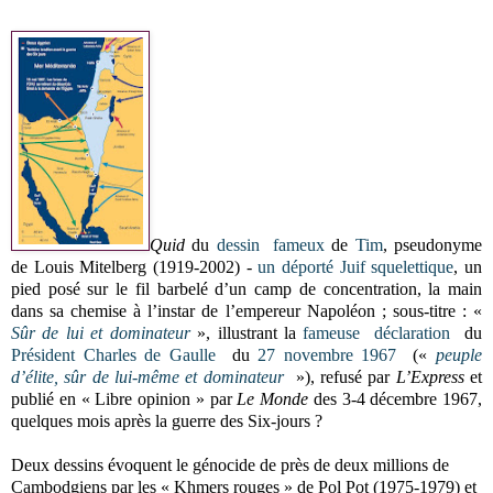
Quid
du
dessin fameux
de
Tim
, pseudonyme
de Louis Mitelberg (1919-2002) -
un déporté Juif squelettique
, un
pied posé sur le fil barbelé d’un camp de concentration, la main
dans sa chemise à l’instar de l’empereur Napoléon ; sous-titre : «
Sûr de lui et dominateur
», illustrant la
fameuse
déclaration
du
Président Charles de Gaulle
du
27 novembre 1967
(«
peuple
d’élite, sûr de lui-même et dominateur
»), refusé par
L’Express
et
publié en « Libre opinion » par
Le Monde
des 3-4 décembre 1967,
quelques mois après la guerre des Six-jours ?
Deux dessins évoquent le génocide de près de deux millions de
Cambodgiens par les « Khmers rouges » de Pol Pot (1975-1979) et