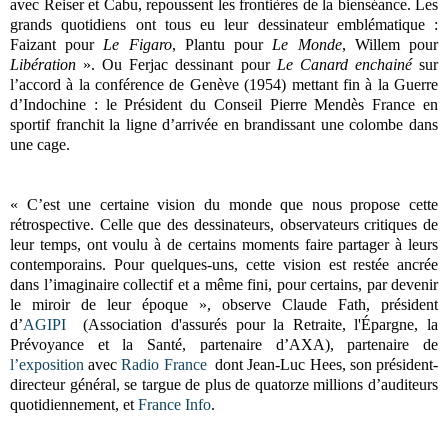
avec Reiser et Cabu, repoussent les frontières de la bienséance. Les
grands quotidiens ont tous eu leur dessinateur emblématique :
Faizant pour
Le Figaro
, Plantu pour
Le Monde
, Willem pour
Libération
». Ou Ferjac dessinant pour
Le Canard enchainé
sur
l’accord à la conférence de Genève (1954) mettant fin à la Guerre
d’Indochine : le Président du Conseil Pierre Mendès France en
sportif franchit la ligne d’arrivée en brandissant une colombe dans
une cage.
« C’est une certaine vision du monde que nous propose cette
rétrospective. Celle que des dessinateurs, observateurs critiques de
leur temps, ont voulu à de certains moments faire partager à leurs
contemporains. Pour quelques-uns, cette vision est restée ancrée
dans l’imaginaire collectif et a même fini, pour certains, par devenir
le miroir de leur époque », observe Claude Fath, président
d’
AGIPI
(Association d'assurés pour la Retraite, l'Épargne, la
Prévoyance et la Santé, partenaire d’AXA), partenaire de
l’exposition
avec
Radio France
dont Jean-Luc Hees, son président-
directeur général, se targue de plus de quatorze millions d’auditeurs
quotidiennement, et
France Info
.