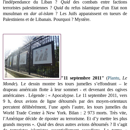
l'indépendance du Liban ?
Quid
des combats entre factions
terroristes palestiniennes ?
Quid
du refus islamique d'un Etat non
musulman en
dar al-islam
? Les Juifs apparaissent en tueurs de
Palestiniens et de Libanais. Pourquoi ? Mystère.
"11 septembre 2011"
(
Plantu
,
Le
Monde
). Le dessin montre les tours jumelles s’effondrant – le
drapeau américain flotte à leur sommet - et devenant des ogives
américaines . Légende : « Apocalypse. Le 11 septembre 2011, vers
9 h, deux avions de ligne détournés par des moyen-orientaux
percutent délibérément, l’une après l’autre, les tours jumelles du
World Trade Center à New York. Bilan : 2 973 morts. Très vite,
l’Amérique décide de riposter au terrorisme. Et d’y mettre les plus
grands moyens ».
Quid
des deux autres avions détournés ? Il s’agit