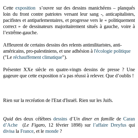
Cette
exposition
s’ouvre sur des dessins manichéens – planqués
loin du front contre patriotes versant leur sang -, anticapitalistes,
pacifistes et antiparlementaires, et progresse vers le « politiquement
correct » de dessinateurs majoritairement situés à gauche, voire à
l’extrême-gauche.
Affleurent de certains dessins des relents antimilitaristes, anti-
américains, pro-palestiniens, et une adhésion à
l'écologie
politique
("Le
réchauffement
climatique
").
Présenter XXe siècle en quatre-vingts dessins de presse ? Une
gageure que cette exposition n’a pas réussi à relever. Que d’oublis !
Rien sur la recréation de l'Etat d'Israël. Rien sur les Juifs.
Quid
des deux célèbres
dessins
d’
Un diner en famille
de
Caran
d’Ache
(
Le Figaro
, 12 février 1898) sur
l’affaire Dreyfus
qui
divisa
la
France
, et le
monde
?