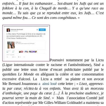
enfoirés… Il faut les euthanasier… Soi-disant les Juifs qui ont un
folklore à la con, à la Chagall de merde… Y a qu’une race au
monde… Tu sais que ça se reproduit entre eux, les Juifs… C’est
quand même fou… Ce sont des cons congénitaux
. »
Poursuivi notamment par la Licra
(Ligue internationale contre le racisme et l'antisémitisme), Siné a
publié
une lettre sous forme d’encart publicitaire publié par le
quotidien
Le Monde
en alléguant la colère et une consommation
excessive d'alcool
. La
Licra a retiré sa plainte et son avocat
Me
Bernard Jouanneau
a ainsi loué
cette lettre ;
«
Lisez, apprenez-
la par cœur, récitez-la à vos enfants. Vous avez là un morceau
d’anthologie, une page du cœur. […] À la prochaine audience, je
pourrai serrer la main de Siné.
»
Mais
l’association Comité juif
d'action représentée par Me Gilles-William Goldnadel a maintenu sa