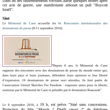
Dans un des rassemblements #JeSuisCharlie quelques heures après
cet acte de guerre, une manifestante arborait un pull "Boycott
Israël".
Siné
Le
Mémorial de Caen
accueille les
6e Rencontres internationales des
dessinateurs de presse
(9-11 septembre 2016).
"
Depuis 6 ans, le Mémorial de Caen
organise des rencontres avec des dessinateurs de presse du monde entier qui,
dans leurs pays et leurs journaux, défendent leurs opinions et leur liberté
d’expression. 16 dessinateurs de presse sont attendus, ils font partie de
l’association United Sketches For Freedom : esquisses unies pour la liberté,
soutenue par le Mémorial de Caen et présidée par le dessinateur Kianoush".
19 h, est prévu "Siné sans concessions.
Le 9 septembre 2016, à
Projection du film "
Mourir ? Plutôt crever !
" de Stéphane