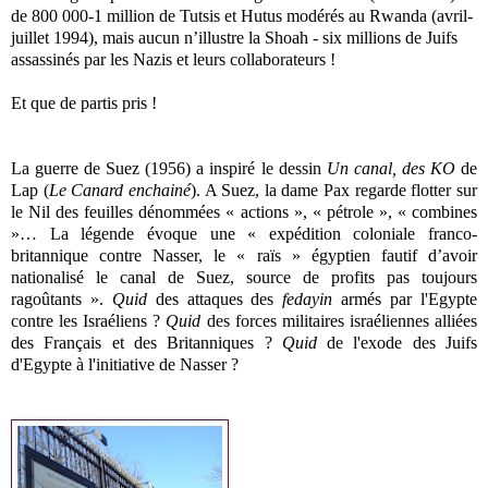
de 800 000-1 million de Tutsis et Hutus modérés au Rwanda (avril-
juillet 1994), mais aucun n’illustre la Shoah - six millions de Juifs
assassinés par les Nazis et leurs collaborateurs !
Et que de partis pris !
La guerre de Suez (1956) a inspiré le dessin
Un canal, des KO
de
Lap (
Le Canard enchainé
). A Suez, la dame Pax regarde flotter sur
le Nil des feuilles dénommées « actions », « pétrole », « combines
»… La légende évoque une « expédition coloniale franco-
britannique contre Nasser, le « raïs » égyptien fautif d’avoir
nationalisé le canal de Suez, source de profits pas toujours
ragoûtants ».
Quid
des attaques des
fedayin
armés par l'Egypte
contre les Israéliens ?
Quid
des forces militaires israéliennes alliées
des Français et des Britanniques ?
Quid
de l'exode des Juifs
d'Egypte à l'initiative de Nasser ?