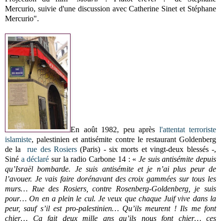
Mercurio, suivie d'une discussion avec Catherine Sinet et Stéphane
Mercurio".
En août 1982, peu après
l'attentat terroriste
islamiste
, palestinien et antisémite contre le restaurant Goldenberg
de la
rue des Rosiers
(Paris) - six morts et vingt-deux blessés -,
Siné
a déclaré
sur la radio Carbone 14
:
«
Je suis antisémite depuis
qu’Israël bombarde. Je suis antisémite et je n’ai plus peur de
l’avouer. Je vais faire dorénavant des croix gammées sur tous les
murs… Rue des Rosiers, contre Rosenberg-Goldenberg, je suis
pour… On en a plein le cul. Je veux que chaque Juif vive dans la
peur, sauf s’il est pro-palestinien… Qu’ils meurent ! Ils me font
chier… Ça fait deux mille ans qu’ils nous font chier… ces