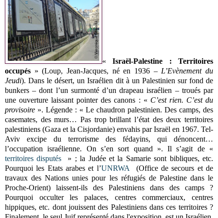
«
Israël-Palestine : Territoires
occupés
» (Loup, Jean-Jacques, né en 1936 –
L’Evènement du
Jeudi
). Dans le désert, un Israélien dit à un Palestinien sur fond de
bunkers – dont l’un surmonté d’un drapeau israélien – troués par
une ouverture laissant pointer des canons : «
C’est rien. C’est du
provisoire
». Légende : « Le chaudron palestinien. Des camps, des
casemates, des murs… Pas trop brillant l’état des deux territoires
palestiniens (Gaza et la Cisjordanie) envahis par Israël en 1967. Tel-
Aviv excipe du terrorisme des fédayins, qui dénoncent…
l’occupation israélienne. On s’en sort quand ». Il s’agit de «
territoires disputés
» ; la Judée et la Samarie sont bibliques, etc.
Pourquoi les Etats arabes et l’
UNRWA
(Office de secours et de
travaux des Nations unies pour les réfugiés de Palestine dans le
Proche-Orient) laissent-ils des Palestiniens dans des camps ?
Pourquoi occulter les palaces, centres commerciaux, centres
hippiques, etc. dont jouissent des Palestiniens dans ces territoires ?
Finalement, le seul Juif représenté dans l'exposition, est un Israélien,