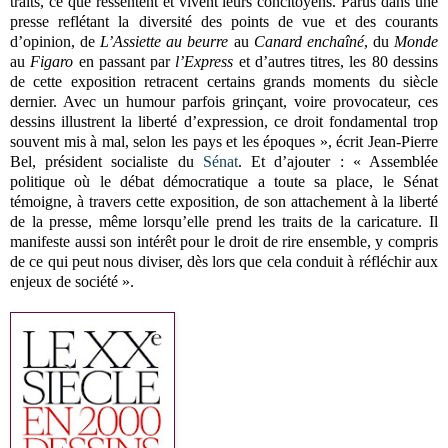
traits, ce que ressentent et vivent leurs concitoyens. Parus dans une
presse reflétant la diversité des points de vue et des courants
d’opinion, de
L’Assiette au beurre
au
Canard enchaîné
, du
Monde
au
Figaro
en passant par
l’Express
et d’autres titres, les 80 dessins
de cette exposition retracent certains grands moments du siècle
dernier. Avec un humour parfois grinçant, voire provocateur, ces
dessins illustrent la liberté d’expression, ce droit fondamental trop
souvent mis à mal, selon les pays et les époques », écrit Jean-Pierre
Bel, président socialiste du
Sénat
. Et d’ajouter : « Assemblée
politique où le débat démocratique a toute sa place, le Sénat
témoigne, à travers cette exposition, de son attachement à la liberté
de la presse, même lorsqu’elle prend les traits de la caricature. Il
manifeste aussi son intérêt pour le droit de rire ensemble, y compris
de ce qui peut nous diviser, dès lors que cela conduit à réfléchir aux
enjeux de société ».