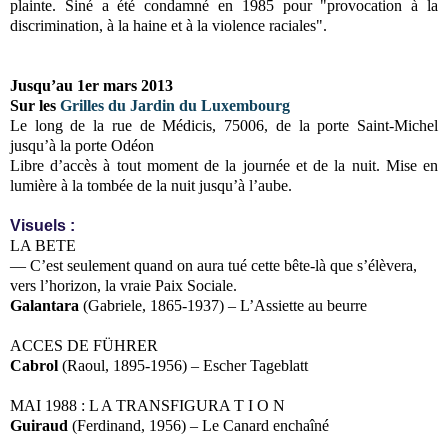
plainte
. Siné
a été condamné en 1985
pour "provocation à la
discrimination, à la haine et à la violence raciales".
Jusqu’au 1er mars 2013
Sur les
Grilles du Jardin du Luxembourg
Le long de la rue de Médicis, 75006, de la porte Saint-Michel
jusqu’à la porte Odéon
Libre d’accès à tout moment de la journée et de la nuit. Mise en
lumière à la tombée de la nuit jusqu’à l’aube.
Visuels :
LA BETE
— C’est seulement quand on aura tué cette bête-là que s’élèvera,
vers l’horizon, la vraie Paix Sociale.
Galantara
(Gabriele, 1865-1937) – L’Assiette au beurre
ACCES DE FÜHRER
Cabrol
(Raoul, 1895-1956) – Escher Tageblatt
MAI 1988 : L A TRANSFIGURA T I O N
Guiraud
(Ferdinand, 1956) – Le Canard enchaîné