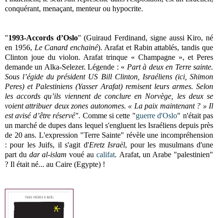
conquérant, menaçant, menteur ou hypocrite.
"
1993-Accords d’Oslo
" (Guiraud Ferdinand, signe aussi Kiro, né
en 1956,
Le Canard enchainé
). Arafat et Rabin attablés, tandis que
Clinton joue du violon. Arafat trinque « Champagne », et Peres
demande un Alka-Selezer. Légende : «
Part à deux en Terre sainte.
Sous l’égide du président US Bill Clinton, Israéliens (ici, Shimon
Peres) et Palestiniens (Yasser Arafat) remisent leurs armes. Selon
les accords qu’ils viennent de conclure en Norvège, les deux se
voient attribuer deux zones autonomes. « La paix maintenant ? » Il
est avisé d’être réservé"
. Comme si cette "
guerre d'Oslo
" n'était pas
un marché de dupes dans lequel s'engluent les Israéliens depuis près
de 20 ans. L'expression "Terre Sainte" révèle une incompréhension
: pour les Juifs, il s'agit d'
Eretz Israël
, pour les musulmans d'une
part du
dar al-islam
voué au
califat
.
Arafat, un Arabe "palestinien"
? Il était né... au Caire (Egypte) !