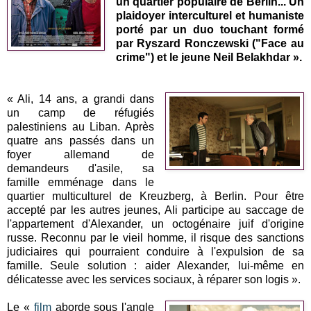
un quartier populaire de Berlin... Un
plaidoyer interculturel et humaniste
porté par un duo touchant formé
par Ryszard Ronczewski ("Face au
crime") et le jeune Neil Belakhdar ».
« Ali, 14 ans, a grandi dans
un camp de réfugiés
palestiniens au Liban. Après
quatre ans passés dans un
foyer allemand de
demandeurs d'asile, sa
famille emménage dans le
quartier multiculturel de Kreuzberg, à Berlin. Pour être
accepté par les autres jeunes, Ali participe au saccage de
l'appartement d'Alexander, un octogénaire juif d'origine
russe. Reconnu par le vieil homme, il risque des sanctions
judiciaires qui pourraient conduire à l'expulsion de sa
famille. Seule solution : aider Alexander, lui-même en
délicatesse avec les services sociaux, à réparer son logis ».
Le «
film
aborde sous l'angle