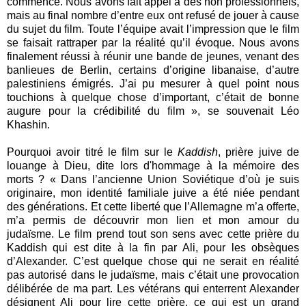
commencé. Nous avons fait appel à des non professionnels,
mais au final nombre d’entre eux ont refusé de jouer à cause
du sujet du film. Toute l’équipe avait l’impression que le film
se faisait rattraper par la réalité qu’il évoque. Nous avons
finalement réussi à réunir une bande de jeunes, venant des
banlieues de Berlin, certains d’origine libanaise, d’autre
palestiniens émigrés. J’ai pu mesurer à quel point nous
touchions à quelque chose d’important, c’était de bonne
augure pour la crédibilité du film », se souvenait Léo
Khashin.
Pourquoi avoir titré le film sur le
Kaddish
, prière juive de
louange à Dieu, dite lors d'hommage à la mémoire des
morts ? « Dans l’ancienne Union Soviétique d’où je suis
originaire, mon identité familiale juive a été niée pendant
des générations. Et cette liberté que l’Allemagne m’a offerte,
m’a permis de découvrir mon lien et mon amour du
judaïsme. Le film prend tout son sens avec cette prière du
Kaddish qui est dite à la fin par Ali, pour les obsèques
d’Alexander. C’est quelque chose qui ne serait en réalité
pas autorisé dans le judaïsme, mais c’était une provocation
délibérée de ma part. Les vétérans qui enterrent Alexander
désignent Ali pour lire cette prière, ce qui est un grand