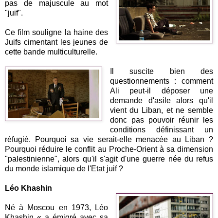
pas de majuscule au mot
"juif".
Ce film souligne la haine des
Juifs cimentant les jeunes de
cette bande multiculturelle.
Il suscite bien des
questionnements : comment
Ali peut-il déposer une
demande d'asile alors qu'il
vient du Liban, et ne semble
donc pas pouvoir réunir les
conditions définissant un
réfugié. Pourquoi sa vie serait-elle menacée au Liban ?
Pourquoi réduire le conflit au Proche-Orient à sa dimension
"palestinienne", alors qu'il s'agit d'une guerre née du refus
du monde islamique de l'Etat juif ?
Léo Khashin
Né à Moscou en 1973, Léo
Khashin « a émigré avec sa