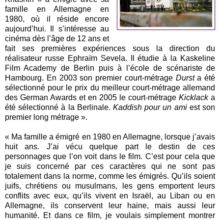
famille en Allemagne en
1980, où il réside encore
aujourd’hui. Il s’intéresse au
cinéma dès l’âge de 12 ans et
fait ses premières expériences sous la direction du
réalisateur russe Ephraïm Sevela. Il étudie à la Kaskeline
Film Academy de Berlin puis à l’école de scénariste de
Hambourg. En 2003 son premier court-métrage
Durst
a été
sélectionné pour le prix du meilleur court-métrage allemand
des German Awards et en 2005 le court-métrage
Kicklack
a
été sélectionné à la Berlinale.
Kaddish pour un ami
est son
premier long métrage ».
« Ma famille a émigré en 1980 en Allemagne, lorsque j’avais
huit ans. J’ai vécu quelque part le destin de ces
personnages que l’on voit dans le film. C’est pour cela que
je suis concerné par ces caractères qui ne sont pas
totalement dans la norme, comme les émigrés. Qu’ils soient
juifs, chrétiens ou musulmans, les gens emportent leurs
conflits avec eux, qu’ils vivent en Israël, au Liban ou en
Allemagne, ils conservent leur haine, mais aussi leur
humanité. Et dans ce film, je voulais simplement montrer