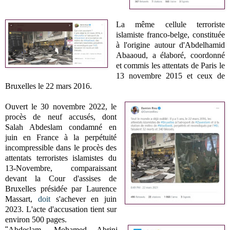
La même cellule terroriste
islamiste franco-belge, constituée
à l'origine autour d'Abdelhamid
Abaaoud, a élaboré, coordonné
et commis les attentats de Paris le
13 novembre 2015 et ceux de
Bruxelles le 22 mars 2016.
Ouvert le 30 novembre 2022, le
procès de neuf accusés,
dont
Salah Abdeslam c
ondamné en
juin en France à la perpétuité
incompressible dans le procès des
attentats terroristes islamistes du
13-Novembre
,
comparaissant
devant la Cour d'assises de
Bruxelles
présidée par Laurence
Massart,
doit
s'achever en juin
2023. L
'acte d'accusation tient sur
environ 500 pages.
"
Abdeslam, Mohamed Abrini,