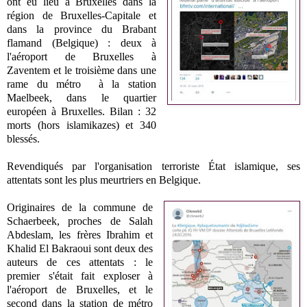
ont eu lieu à Bruxelles dans la
région de Bruxelles-Capitale et
dans la province du Brabant
flamand (Belgique) : deux à
l'aéroport de Bruxelles à
Zaventem et le troisième
dans une
rame du métro
à la station
Maelbeek, dans le quartier
européen
à Bruxelles. Bilan : 32
morts (hors islamikazes) et 340
blessés.
Revendiqués par l'organisation terroriste État islamique, s
es
attentats
sont les plus meurtriers en Belgique.
Originaires de la commune de
Schaerbeek, proches de Salah
Abdeslam, l
es frères Ibrahim et
Khalid El Bakraoui sont deux des
auteurs de ces attentats : le
premier s'était fait exploser à
l'aéroport de Bruxelles, et le
second dans la station de métro