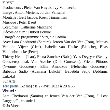
F, VRT
Producteurs : Pieter Van Huyck, Ivy Vanhaecke
Image : Anton Mertens, Jordan Vanschel
Montage : Bert Jacobs, Koen Timmerman
Musique : Peter Baert
Costumes : Catherine Marchand
Décors de film : Hubert Pouille
Chargée de programme : Virginie Padilla
Avec Lara Chedraoui (Samira), Jeroen Van der Ven (Tom), Mattias
Van de Vijver (Glen), Isabelle van Hecke (Blanche), Elias
Vandenbroucke (Peter)
Thierry Hellin (Jean), Elena Sanchez (Babs), Yves Degryse (Benny
Goossens), Jaak Van Assche (Dirk Goossens), Frieda Pittoors
(Yvonne Goossens), Eline Amouzou (Neheisha Goossens),
Babetida Sadjo (Adamma Lukoki), Babetida Sadjo (Addama
Lukoki)
Sur Arte
1ère partie
(52 mn) : le 27 avril 2023 à 20 h 55
Visuel
:
Lara Chedraoui (Samira) et Jeroen Van der Ven (Tom), " Lost
Luggage" , épisode 1
© Jo Voets