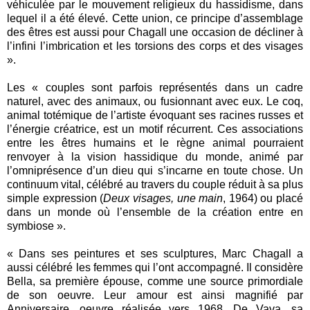
véhiculée par le mouvement religieux du hassidisme, dans
lequel il a été élevé. Cette union, ce principe d’assemblage
des êtres est aussi pour Chagall une occasion de décliner à
l’infini l’imbrication et les torsions des corps et des visages
».
Les « couples sont parfois représentés dans un cadre
naturel, avec des animaux, ou fusionnant avec eux. Le coq,
animal totémique de l’artiste évoquant ses racines russes et
l’énergie créatrice, est un motif récurrent. Ces associations
entre les êtres humains et le règne animal pourraient
renvoyer à la vision hassidique du monde, animé par
l’omniprésence d’un dieu qui s’incarne en toute chose. Un
continuum vital, célébré au travers du couple réduit à sa plus
simple expression (
Deux visages, une main
, 1964) ou placé
dans un monde où l’ensemble de la création entre en
symbiose ».
« Dans ses peintures et ses sculptures, Marc Chagall a
aussi célébré les femmes qui l’ont accompagné. Il considère
Bella, sa première épouse, comme une source primordiale
de son oeuvre. Leur amour est ainsi magnifié par
Anniversaire, oeuvre réalisée vers 1968. De Vava, sa