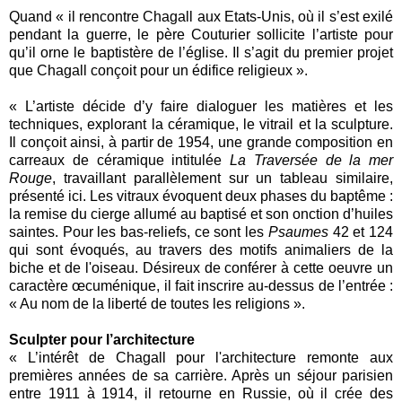
Quand « il rencontre Chagall aux Etats-Unis, où il s’est exilé
pendant la guerre, le père Couturier sollicite l’artiste pour
qu’il orne le baptistère de l’église. Il s’agit du premier projet
que Chagall conçoit pour un édifice religieux ».
« L’artiste décide d’y faire dialoguer les matières et les
techniques, explorant la céramique, le vitrail et la sculpture.
Il conçoit ainsi, à partir de 1954, une grande composition en
carreaux de céramique intitulée
La Traversée de la mer
Rouge
, travaillant parallèlement sur un tableau similaire,
présenté ici. Les vitraux évoquent deux phases du baptême :
la remise du cierge allumé au baptisé et son onction d’huiles
saintes. Pour les bas-reliefs, ce sont les
Psaumes
42 et 124
qui sont évoqués, au travers des motifs animaliers de la
biche et de l'oiseau. Désireux de conférer à cette oeuvre un
caractère œcuménique, il fait inscrire au-dessus de l’entrée :
« Au nom de la liberté de toutes les religions ».
Sculpter pour l’architecture
« L’intérêt de Chagall pour l'architecture remonte aux
premières années de sa carrière. Après un séjour parisien
entre 1911 à 1914, il retourne en Russie, où il crée des