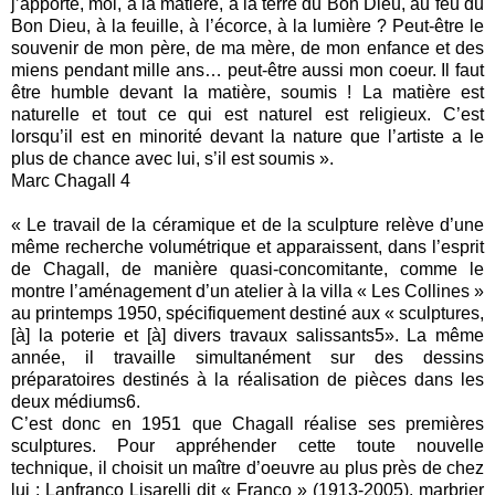
j’apporte, moi, à la matière, à la terre du Bon Dieu, au feu du
Bon Dieu, à la feuille, à l’écorce, à la lumière ? Peut-être le
souvenir de mon père, de ma mère, de mon enfance et des
miens pendant mille ans… peut-être aussi mon coeur. Il faut
être humble devant la matière, soumis ! La matière est
naturelle et tout ce qui est naturel est religieux. C’est
lorsqu’il est en minorité devant la nature que l’artiste a le
plus de chance avec lui, s’il est soumis ».
Marc Chagall 4
« Le travail de la céramique et de la sculpture relève d’une
même recherche volumétrique et apparaissent, dans l’esprit
de Chagall, de manière quasi-concomitante, comme le
montre l’aménagement d’un atelier à la villa « Les Collines »
au printemps 1950, spécifiquement destiné aux « sculptures,
[à] la poterie et [à] divers travaux salissants5». La même
année, il travaille simultanément sur des dessins
préparatoires destinés à la réalisation de pièces dans les
deux médiums6.
C’est donc en 1951 que Chagall réalise ses premières
sculptures. Pour appréhender cette toute nouvelle
technique, il choisit un maître d’oeuvre au plus près de chez
lui : Lanfranco Lisarelli dit « Franco » (1913-2005), marbrier