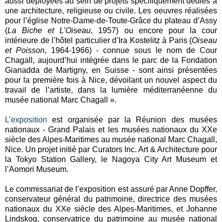
aussi déployées au sein de projets spécifiquement dédiés à
une architecture, religieuse ou civile. Les oeuvres réalisées
pour l’église Notre-Dame-de-Toute-Grâce du plateau d’Assy
(
La Biche et L’Oiseau
, 1957) ou encore pour la cour
intérieure de l’hôtel particulier d’Ira Kostelitz à Paris (
Oiseau
et Poisson
, 1964-1966) - connue sous le nom de Cour
Chagall, aujourd’hui intégrée dans le parc de la Fondation
Gianadda de Martigny, en Suisse - sont ainsi présentées
pour la première fois à Nice, dévoilant un nouvel aspect du
travail de l’artiste, dans la lumière méditerranéenne du
musée national Marc Chagall ».
L’exposition
est organisée par la Réunion des musées
nationaux - Grand Palais et les musées nationaux du XXe
siècle des Alpes-Maritimes au musée national Marc Chagall,
Nice. Un projet initié par Curators Inc. Art & Architecture pour
la Tokyo Station Gallery, le Nagoya City Art Museum et
l’Aomori Museum.
Le commissariat de l’exposition est assuré par Anne Dopffer,
conservateur général du patrimoine, directrice des musées
nationaux du XXe siècle des Alpes-Maritimes, et Johanne
Lindskog, conservatrice du patrimoine au musée national