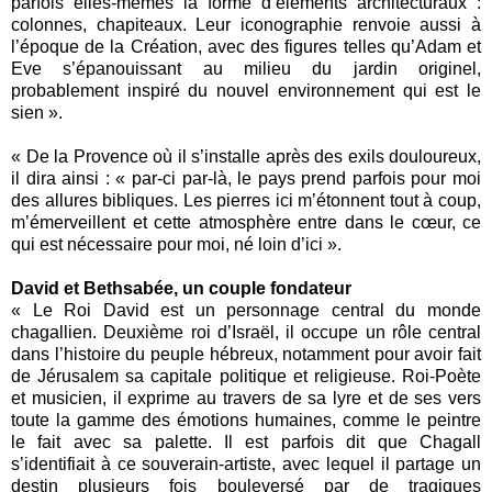
parfois elles-mêmes la forme d’éléments architecturaux :
colonnes, chapiteaux. Leur iconographie renvoie aussi à
l’époque de la Création, avec des figures telles qu’Adam et
Eve s’épanouissant au milieu du jardin originel,
probablement inspiré du nouvel environnement qui est le
sien ».
« De la Provence où il s’installe après des exils douloureux,
il dira ainsi : « par-ci par-là, le pays prend parfois pour moi
des allures bibliques. Les pierres ici m’étonnent tout à coup,
m’émerveillent et cette atmosphère entre dans le cœur, ce
qui est nécessaire pour moi, né loin d’ici ».
David et Bethsabée, un couple fondateur
« Le Roi David est un personnage central du monde
chagallien. Deuxième roi d’Israël, il occupe un rôle central
dans l’histoire du peuple hébreux, notamment pour avoir fait
de Jérusalem sa capitale politique et religieuse. Roi-Poète
et musicien, il exprime au travers de sa lyre et de ses vers
toute la gamme des émotions humaines, comme le peintre
le fait avec sa palette. Il est parfois dit que Chagall
s’identifiait à ce souverain-artiste, avec lequel il partage un
destin plusieurs fois bouleversé par de tragiques