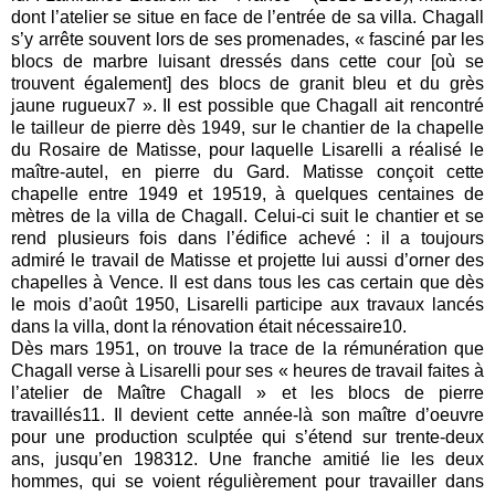
dont l’atelier se situe en face de l’entrée de sa villa. Chagall
s’y arrête souvent lors de ses promenades, « fasciné par les
blocs de marbre luisant dressés dans cette cour [où se
trouvent également] des blocs de granit bleu et du grès
jaune rugueux7 ». Il est possible que Chagall ait rencontré
le tailleur de pierre dès 1949, sur le chantier de la chapelle
du Rosaire de Matisse, pour laquelle Lisarelli a réalisé le
maître-autel, en pierre du Gard. Matisse conçoit cette
chapelle entre 1949 et 19519, à quelques centaines de
mètres de la villa de Chagall. Celui-ci suit le chantier et se
rend plusieurs fois dans l’édifice achevé : il a toujours
admiré le travail de Matisse et projette lui aussi d’orner des
chapelles à Vence. Il est dans tous les cas certain que dès
le mois d’août 1950, Lisarelli participe aux travaux lancés
dans la villa, dont la rénovation était nécessaire10.
Dès mars 1951, on trouve la trace de la rémunération que
Chagall verse à Lisarelli pour ses « heures de travail faites à
l’atelier de Maître Chagall » et les blocs de pierre
travaillés11. Il devient cette année-là son maître d’oeuvre
pour une production sculptée qui s’étend sur trente-deux
ans, jusqu’en 198312. Une franche amitié lie les deux
hommes, qui se voient régulièrement pour travailler dans