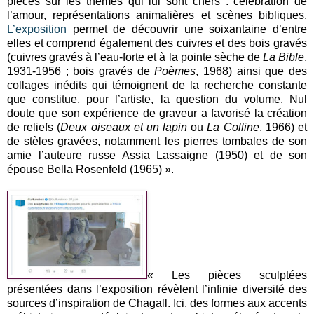
pièces sur les thèmes qui lui sont chers : célébration de
l’amour, représentations animalières et scènes bibliques.
L’exposition
permet de découvrir une soixantaine d’entre
elles et comprend également des cuivres et des bois gravés
(cuivres gravés à l’eau-forte et à la pointe sèche de
La Bible
,
1931-1956 ; bois gravés de
Poèmes
, 1968) ainsi que des
collages inédits qui témoignent de la recherche constante
que constitue, pour l’artiste, la question du volume. Nul
doute que son expérience de graveur a favorisé la création
de reliefs (
Deux oiseaux et un lapin
ou
La Colline
, 1966) et
de stèles gravées, notamment les pierres tombales de son
amie l’auteure russe Assia Lassaigne (1950) et de son
épouse Bella Rosenfeld (1965) ».
« Les pièces sculptées
présentées dans l’exposition révèlent l’infinie diversité des
sources d’inspiration de Chagall. Ici, des formes aux accents