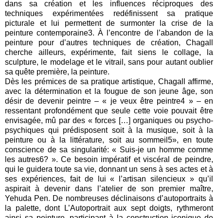
dans sa création et les influences réciproques des
techniques expérimentées redéfinissent sa pratique
picturale et lui permettent de surmonter la crise de la
peinture contemporaine3. À l’encontre de l’abandon de la
peinture pour d’autres techniques de création, Chagall
cherche ailleurs, expérimente, fait siens le collage, la
sculpture, le modelage et le vitrail, sans pour autant oublier
sa quête première, la peinture.
Dès les prémices de sa pratique artistique, Chagall affirme,
avec la détermination et la fougue de son jeune âge, son
désir de devenir peintre – « je veux être peintre4 » – en
ressentant profondément que seule cette voie pouvait être
envisagée, mû par des « forces […] organiques ou psycho-
psychiques qui prédisposent soit à la musique, soit à la
peinture ou à la littérature, soit au sommeil5», en toute
conscience de sa singularité: « Suis-je un homme comme
les autres6? ». Ce besoin impératif et viscéral de peindre,
qui le guidera toute sa vie, donnant un sens à ses actes et à
ses expériences, fait de lui « l’artisan silencieux » qu’il
aspirait à devenir dans l’atelier de son premier maître,
Yehuda Pen. De nombreuses déclinaisons d’autoportraits à
la palette, dont L’Autoportrait aux sept doigts, rythmeront
ainsi sa peinture, participant à la construction iconique de