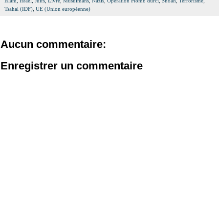
Islam
,
Israël
,
Juifs
,
Livre
,
Musulmans
,
Nazis
,
Opération Plomb durci
,
Shoah
,
Terrorisme
,
Tsahal (IDF)
,
UE (Union européenne)
Aucun commentaire:
Enregistrer un commentaire