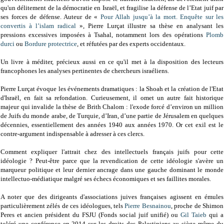
qu'un délitement de la démocratie en Israël, et fragilise la défense de l’Etat juif par
ses forces de défense. Auteur de «
Pour Allah jusqu’à la mort. Enquête sur les
convertis à l’islam radical
», Pierre Lurçat illustre sa thèse en analysant les
pressions excessives imposées à Tsahal, notamment lors des opérations
Plomb
durci
ou
Bordure protectrice
, et réfutées par des experts occidentaux.
Un livre à méditer, précieux aussi en ce qu'il met à la disposition des lecteurs
francophones les analyses pertinentes de chercheurs israéliens.
Pierre Lurçat évoque les événements dramatiques : la Shoah et la création de l'Etat
d'Israël, en fait sa refondation. Curieusement, il omet un autre fait historique
majeur qui invalide la thèse de Brith Chalom : l'exode forcé d’environ un million
de Juifs du monde arabe, de Turquie, d’Iran, d’une partie de Jérusalem en quelques
décennies, essentiellement des années 1940 aux années 1970. Or cet exil est le
contre-argument indispensable à adresser à ces clercs.
Comment expliquer l'attrait chez des intellectuels français juifs pour cette
idéologie ? Peut-être parce que la revendication de cette idéologie s'avère un
marqueur politique et leur dernier ancrage dans une gauche dominant le monde
intellectuo-médiatique malgré ses échecs économiques et ses faillites morales.
A noter que des dirigeants d'associations juives françaises agissent en émules
particulièrement zélés de ces idéologues, tels
Pierre Besnainou
, proche de Shimon
Peres et ancien président du FSJU (Fonds social juif unifié) ou
Gil Taieb
qui a
toléré une conférence en 2014 sur les droits des Palestiniens au siège même du