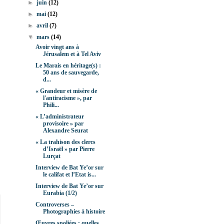
►
juin
(12)
►
mai
(12)
►
avril
(7)
▼
mars
(14)
Avoir vingt ans à
Jérusalem et à Tel Aviv
Le Marais en héritage(s) :
50 ans de sauvegarde,
d...
« Grandeur et misère de
l'antiracisme », par
Phili...
« L’administrateur
provisoire » par
Alexandre Seurat
« La trahison des clercs
d’Israël » par Pierre
Lurçat
Interview de Bat Ye’or sur
le califat et l’Etat is...
Interview de Bat Ye’or sur
Eurabia (1/2)
Controverses –
Photographies à histoire
Œuvres spoliées : quelles