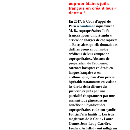
copropriétaires juifs
français en créant leur «
dette » !
En 2017, la Cour d’appel de
Paris
a condamné
injustement
M. B., copropriétaires Juifs
français, pour un prétendu «
arriéré de charges de copropriété
». Et ce, alors qu’elle donnait des
chiffres prouvant un solde
créditeur de leur compte de
copropriétaires. Absence de
préparation de l’audience,
carences basiques en droit, en
langue française et en
arithmétique, déni d’un procès
équitable notamment en violant
les droits de la défense des
justiciables juifs par une
partialité choquante et par une
mansuétude généreuse au
bénéfice du Syndicat des
copropriétaires et de son syndic
Foncia Paris fautifs… Les trois
magistrats de la Cour - Laure
Comte, Jean-Loup Carrière,
Frédéric Arbellot – ont infligé un