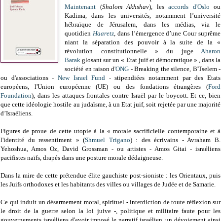
Maintenant
(
Shalom Akhshav
), les
accords d'Oslo
ou
Kadima, dans les universités, notamment l’université
hébraïque de Jérusalem, dans les médias, via le
quotidien
Haaretz
, dans l’émergence d’une Cour suprême
niant la séparation des pouvoir à la suite de la «
révolution constitutionnelle » du juge
Aharon
Barak
glosant sur un « Etat juif et démocratique » , dans la
société en raison d'
ONG
- Breaking the silence, B'Tselem -
ou d'associations -
New Israel Fund
- stipendiées notamment par des Etats
européens, l'Union européenne (UE) ou des fondations étrangères (
Ford
Foundation
), dans les attaques frontales contre Israël par le boycott. Et ce, bien
que cette idéologie hostile au judaïsme, à un Etat juif, soit rejetée par une majorité
d’Israéliens.
Figures de proue de cette utopie à la « morale sacrificielle contemporaine et à
l'identité du ressentiment » (
Shmuel Trigano
) : des écrivains - Avraham B.
Yehoshua, Amos Oz, David Grossman - ou artistes - Amos Gitai - israéliens
pacifistes naïfs, drapés dans une posture morale dédaigneuse.
Dans la mire de cette prétendue élite gauchiste post-sioniste : les Orientaux, puis
les Juifs orthodoxes et les habitants des villes ou villages de Judée et de Samarie.
Ce qui induit un désarmement moral, spirituel - interdiction de toute réflexion sur
le droit de la guerre selon la loi juive -, politique et militaire faute pour les
gouvernements israéliens d'avoir imposé le narratif israélien, un dévoiement ainsi