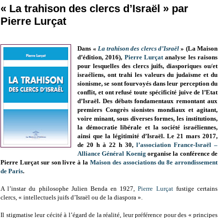
« La trahison des clercs d’Israël » par
Pierre Lurçat
Dans «
La trahison des clercs d’Israël
» (La Maison
d’édition, 2016),
Pierre Lurçat
analyse les raisons
pour lesquelles des clercs juifs, diasporiques ou/et
israéliens, ont trahi les valeurs du judaïsme et du
sionisme, se sont fourvoyés dans leur perception du
conflit, et ont refusé toute spécificité juive de l’Etat
d’Israël. Des débats fondamentaux remontant aux
premiers Congrès sionistes mondiaux et agitant,
voire minant, sous diverses formes, les institutions,
la démocratie libérale et la société israéliennes,
ainsi que la légitimité d’Israël. Le 21 mars 2017,
de 20 h à 22 h 30,
l’association France-Israël –
Alliance Général Koenig
organise la conférence de
Pierre Lurçat sur son livre à la
Maison des associations du 8e arrondissement
de Paris
.
A l’instar du philosophe Julien Benda en 1927,
Pierre Lurçat
fustige certains
clercs, « intellectuels juifs d’Israël ou de la diaspora ».
Il stigmatise leur cécité à l’égard de la réalité, leur préférence pour des « principes