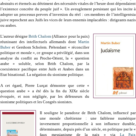
abstraits et éternels au détriment des nécessités vitales de l’heure dont dépendaient
l’existence concrète du peuple juif ». Un aveuglement persistant qui les incite à
adopter un processus pervers d’inversion du réel : ces membres de l’intelligentsia
juive reprochent aux Juifs les vices de leurs ennemis implacables : dirigeants nazis
ou arabes.
L’auteur désigne
Brith Chalom
(Alliance pour la paix)
réunissant des intellectuels allemands dont
Martin
Buber
et Gershom Scholem. Prétendant « réconcilier
politique et morale », ce groupe a privilégié, dans son
analyse du conflit au Proche-Orient, la « question
arabe » soluble, selon Brith Chalom, par la
coexistence pacifique entre Juifs et Arabes dans un
Etat binational. La négation du sionisme politique.
A cet égard, Pierre Lurçat démontre que cette «
question arabe » a été dès la fin du XIXe siècle
évoquée, et non négligée, par les défenseurs du
sionisme politiques et les Congrès sionistes.
Il souligne le paradoxe de Brith Chalom, influencé par
une morale chrétienne : une faiblesse numérique
inversement proportionnelle à son influence durable,
déterminante, depuis près d’un siècle, en politique par le «
faux messianisme de la paix » via
La Paix