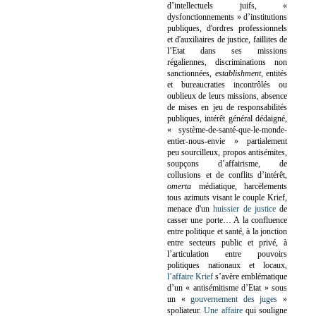
d’intellectuels juifs, «
dysfonctionnements » d’institutions
publiques, d'ordres professionnels
et d'auxiliaires de justice, faillites de
l’Etat dans ses missions
régaliennes, discriminations non
sanctionnées,
establishment
, entités
et bureaucraties incontrôlés ou
oublieux de leurs missions, absence
de mises en jeu de responsabilités
publiques, intérêt général dédaigné,
« système-de-santé-que-le-monde-
entier-nous-envie » partialement
peu sourcilleux, propos antisémites,
soupçons d’affairisme, de
collusions et de conflits d’intérêt,
omerta
médiatique, harcèlements
tous azimuts visant le couple Krief,
menace d'un
huissier de justice
de
casser une porte…
A la confluence
entre politique et santé, à la jonction
entre secteurs public et privé, à
l’articulation entre pouvoirs
politiques nationaux et locaux,
l’affaire Krief
s’avère emblématique
d’un « antisémitisme d’Etat » sous
un «
gouvernement des juges
»
spoliateur.
Une affaire
qui souligne