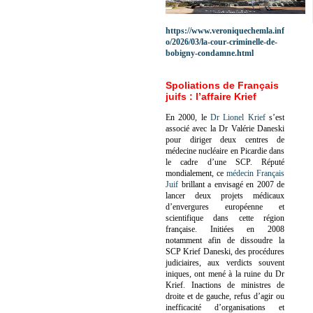
https://www.veroniquechemla.inf
o/2026/03/la-cour-criminelle-de-
bobigny-condamne.html
Spoliations de Français
juifs : l’affaire Krief
En 2000, le
Dr Lionel Krief
s’est
associé avec la Dr Valérie Daneski
pour diriger deux centres de
médecine nucléaire en Picardie dans
le cadre d’une SCP.
Réputé
mondialement, ce
médecin Français
Juif
brillant a envisagé en 2007 de
lancer deux projets médicaux
d’envergures européenne et
scientifique dans cette région
française.
Initiées en 2008
notamment afin de dissoudre la
SCP Krief Daneski, des procédures
judiciaires, aux verdicts souvent
iniques, ont mené à la ruine du Dr
Krief.
Inactions de ministres de
droite et de gauche, refus d’agir ou
inefficacité d’organisations et