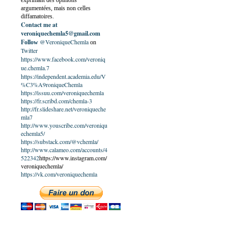
exprimant des opinions
argumentées, mais non celles
diffamatoires.
Contact me at
veroniquechemla5@gmail.com
@VeroniqueChemla
Follow
on
Twitter
https://www.facebook.com/veroniq
ue.chemla.7
https://independent.academia.edu/V
%C3%A9roniqueChemla
https://issuu.com/veroniquechemla
https://fr.scribd.com/chemla-3
http://fr.slideshare.net/veroniqueche
mla7
http://www.youscribe.com/veroniqu
echemla5/
https://substack.com/@vchemla/
http://www.calameo.com/accounts/4
522342
https://www.instagram.com/
veroniquechemla/
https://vk.com/veroniquechemla