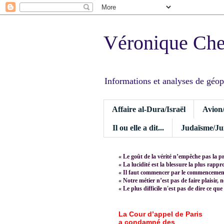
Véronique Ch
Informations et analyses de géopoli
Affaire al-Dura/Israël
Avion
Il ou elle a dit...
Judaïsme/Jui
« Le goût de la vérité n’empêche pas la p
« La lucidité est la blessure la plus rapp
« Il faut commencer par le commencement,
« Notre métier n’est pas de faire plaisir, 
« Le plus difficile n'est pas de dire ce que
La Cour d’appel de Paris
a condamné des