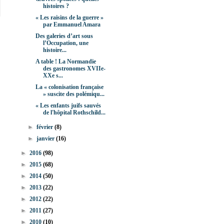
histoires ?
« Les raisins de la guerre »
par Emmanuel Amara
Des galeries d’art sous
l’Occupation, une
histoire...
A table ! La Normandie
des gastronomes XVIIe-
XXe s...
La « colonisation française
» suscite des polémiqu...
« Les enfants juifs sauvés
de l'hôpital Rothschild...
►
février
(8)
►
janvier
(16)
►
2016
(98)
►
2015
(68)
►
2014
(50)
►
2013
(22)
►
2012
(22)
►
2011
(27)
►
2010
(10)