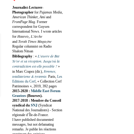
Journalist-Lecturer-
Photographer
for
Pajamas Media,
American Thinker, Ami
and
FrontPage Mag
. Former
correspondent for Guysen
International News. I wrote articles
Haaretz
L'Arche
for
,
Torah Times Magazine
and
Regular columnist on Radio
Shalom Nitsan
L’œuvre de Bat
Bibliography
:
«
Ye’or et sa réception. Jusqu’où la
contradiction est-elle possible ?
»
Femmes,
in Marc Crapez (dir.),
totalitarisme & tyrannie
. Paris,
Les
Editions du Cerf
, « Collection Cerf
Patrimoines », 2019, 392 pages
Middle East Forum
2015-2020 :
Grantees
(Bourses).
2017-2018 : Membre du Conseil
SNJ
syndical du
(Syndicat
National des Journalistes) - Section
régionale d’Île-de-France.
I have published documented
messages, but not defamating
remarks. Je publie les réactions