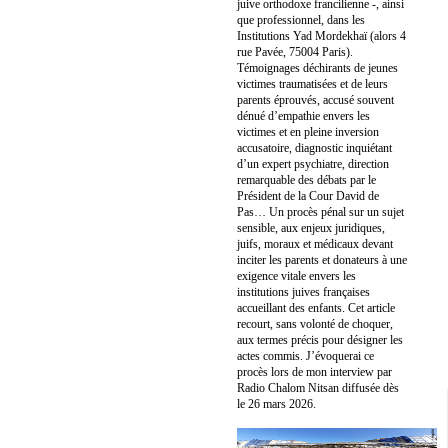
juive orthodoxe francilienne -, ainsi
que professionnel, dans les
Institutions Yad Mordekhaï (alors 4
rue Pavée, 75004 Paris).
Témoignages déchirants de jeunes
victimes traumatisées et de leurs
parents éprouvés, accusé souvent
dénué d’empathie envers les
victimes et en pleine inversion
accusatoire, diagnostic inquiétant
d’un expert psychiatre, direction
remarquable des débats par le
Président de la Cour David de
Pas… Un procès pénal sur un sujet
sensible, aux enjeux juridiques,
juifs, moraux et médicaux devant
inciter les parents et donateurs à une
exigence vitale envers les
institutions juives françaises
accueillant des enfants. Cet article
recourt, sans volonté de choquer,
aux termes précis pour désigner les
actes commis. J’évoquerai ce
procès lors de mon interview par
Radio Chalom Nitsan diffusée dès
le 26 mars 2026.