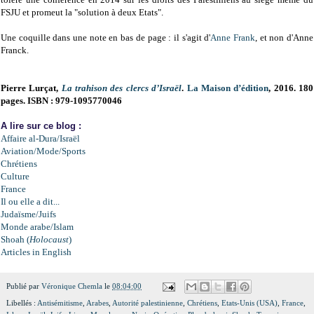
FSJU et promeut la "solution à deux Etats".
Une coquille dans une note en bas de page : il s'agit d'
Anne Frank
, et non d'Anne
Franck.
Pierre Lurçat,
La trahison des clercs d’Israël
.
La Maison d’édition
, 2016. 180
pages. ISBN : 979-1095770046
A lire sur ce blog :
Affaire al-Dura/Israël
Aviation/Mode/Sports
Chrétiens
Culture
France
Il ou elle a dit...
Judaïsme/Juifs
Monde arabe/Islam
Shoah (
Holocaust
)
Articles in English
Publié par
Véronique Chemla
le
08:04:00
Libellés :
Antisémitisme
,
Arabes
,
Autorité palestinienne
,
Chrétiens
,
Etats-Unis (USA)
,
France
,