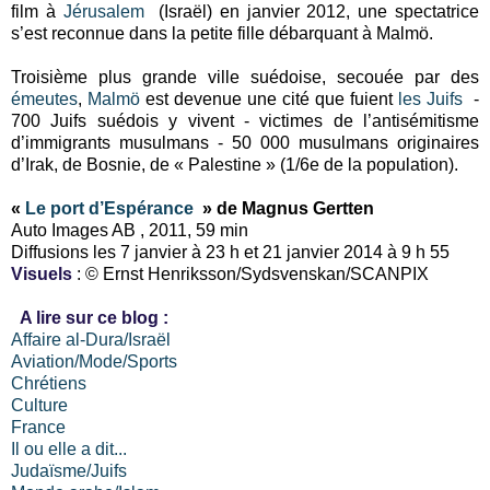
film à
Jérusalem
(Israël) en janvier 2012, une spectatrice
s’est reconnue dans la petite fille débarquant à Malmö.
Troisième plus grande ville suédoise, secouée par des
émeutes
,
Malmö
est devenue une cité que fuient
les Juifs
-
700 Juifs suédois y vivent - victimes de l’antisémitisme
d’immigrants musulmans - 50 000 musulmans originaires
d’Irak, de Bosnie, de « Palestine » (1/6e de la population).
«
Le port d’Espérance
» de Magnus Gertten
Auto Images AB , 2011, 59 min
Diffusions les 7 janvier à 23 h et 21 janvier 2014 à 9 h 55
Visuels
: © Ernst Henriksson/Sydsvenskan/SCANPIX
A lire sur ce blog :
Affaire al-Dura/Israël
Aviation/Mode/Sports
Chrétiens
Culture
France
Il ou elle a dit...
Judaïsme/Juifs