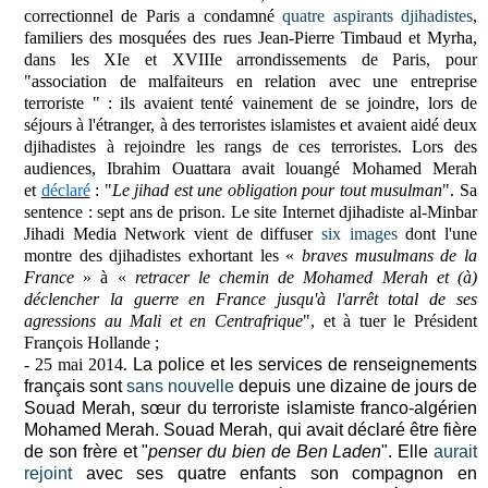
correctionnel de Paris a condamné
q
uatre aspirants djihadistes
,
familiers des mosquées des rues Jean-Pierre Timbaud et Myrha,
dans les XIe et XVIIIe arrondissements de Paris, pour
"association de malfaiteurs en relation avec une entreprise
terroriste " : ils avaient tenté vainement de se joindre, lors de
séjours à l'étranger, à des terroristes islamistes et avaient aidé deux
djihadistes à rejoindre les rangs de ces terroristes
. Lors des
audiences, Ibrahim Ouattara avait louangé Mohamed Merah
et
déclaré
: "
Le jihad est une obligation pour tout musulman
". Sa
sentence :
sept ans de prison.
Le site Internet djihadiste al-Minbar
Jihadi Media Network vient de diffuser
six images
dont l'une
montre des djihadistes exhortant les «
braves musulmans de la
France
» à «
retracer le chemin de Mohamed Merah et (à)
déclencher la guerre en France jusqu'à l'arrêt total de ses
agressions au Mali et en Centra­frique
", et à tuer le Président
François Hollande ;
- 25 mai 2014.
La police et les services de renseignements
français sont
sans nouvelle
depuis une dizaine de jours de
Souad Merah, sœur du terroriste islamiste franco-algérien
Mohamed Merah. Souad Merah, qui avait déclaré être fière
de son frère et "
penser du bien de Ben Laden
". Elle
aurait
rejoint
avec ses quatre enfants son compagnon en