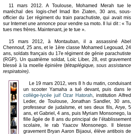
11 mars
2012. A
Toulouse, Mohamed Merah tue le
maréchal des logis-chef Imad Ibn Ziaten, 30 ans, sous-
officier du 1er régiment du train parachutiste, qui avait mis
sur Internet une annonce pour vendre sa moto. Il lui dit : « Tu
tues mes frères. Maintenant, je te tue ».
15 mars 2012, à Montauban, il a assassiné Abel
Chennouf, 25 ans, et le 1ère classe Mohamed Legouad, 24
ans, soldats français du 17e régiment de génie parachutiste
(RGP). Un quatrième soldat, Loïc Liber, 28, est gravement
blessé à la moelle épinière (
tétraplégique, sous assistance
respiratoire)
.
Le 19 mars 2012, vers 8 h du matin, conduisant
un scooter Yamaha a tué devant, puis dans le
collège-lycée juif Ozar Hatorah
, institution Alfred
Leder, de Toulouse, Jonathan Sandler, 30 ans,
professeur de judaïsme, et ses deux fils, Arye, 5
ans, et Gabriel, 4 ans, puis Myriam Monsonego, la
fille âgée de 8 ans du principal de l’établissement
scolaire, le rab Yaacov Monsonego. Il blesse
gravement Bryan Aaron Bijaoui, élève antibois de