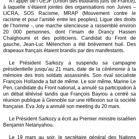
A l’appel de l’UEJF (Union des étudiants juifs de France),
à laquelle s’étaient jointes des organisations non Juives –
LICRA, SOS Racisme, MRAP
(Mouvement contre le
racisme et pour l'amitié entre les peoples), Ligue des droits
de l’homme
-, une marche silencieuse a rassemblé environ
20 000 personnes, dont l’imam de Drancy
Hassen
Chalghoumi et des politiciens. Candidat du Front de
gauche, Jean-Luc Mélenchon a été brièvement hué. Des
drapeaux français étaient brandis par des manifestants
.
Le Président Sarkozy a suspendu sa campagne
présidentielle jusqu’au 21 mars, date de la cérémonie à la
mémoire des trois soldats assassinés. Son rival socialiste
François Hollande a fait de même. Le soir même, Marine Le
Pen, candidate du Front national, a annulé sa participation à
un débat télévisé tandis que François Bayrou a centré sa
réunion publique à Grenoble sur une réflexion sur la société
française. Eva Joly a annulé son meeting du 20 mars.
Le Président Sarkozy a écrit au Premier ministre israélien
Benjamin Netanyahou.
Le 19 mars au soir, le secrétaire général des Nations