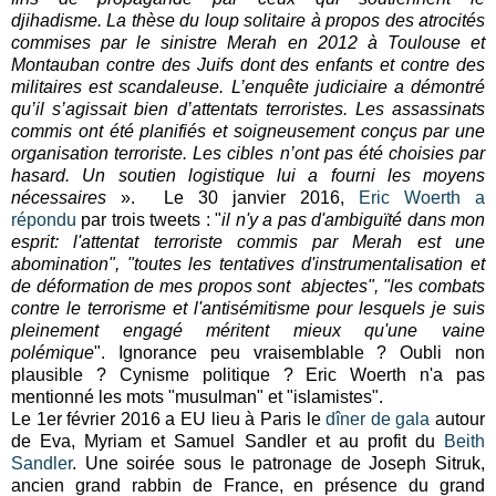
djihadisme.
La thèse du loup solitaire à propos des atrocités
commises par le sinistre Merah en 2012 à Toulouse et
Montauban contre des Juifs dont des enfants et contre des
militaires est scandaleuse. L’enquête judiciaire a démontré
qu’il s’agissait bien d’attentats terroristes. Les assassinats
commis ont été planifiés et soigneusement conçus par une
organisation terroriste. Les cibles n’ont pas été choisies par
hasard. Un soutien logistique lui a fourni les moyens
nécessaires
». Le 30 janvier 2016,
Eric Woerth
a
répondu
par trois tweets : "
il n'y a pas d'ambiguïté dans mon
esprit: l'attentat terroriste commis par Merah est une
abomination", "toutes les tentatives d'instrumentalisation et
de déformation de mes propos sont abjectes", "les combats
contre le terrorisme et l'antisémitisme pour lesquels je suis
pleinement engagé méritent mieux qu'une vaine
polémique
". Ignorance peu vraisemblable ? Oubli non
plausible ? Cynisme politique ? Eric Woerth n'a pas
mentionné les mots "musulman" et "islamistes".
Le 1er février 2016 a EU lieu à Paris le
dîner de gala
autour
de Eva, Myriam et Samuel Sandler et au profit du
Beith
Sandler
. Une soirée sous le patronage de Joseph Sitruk,
ancien grand rabbin de France, en présence du grand