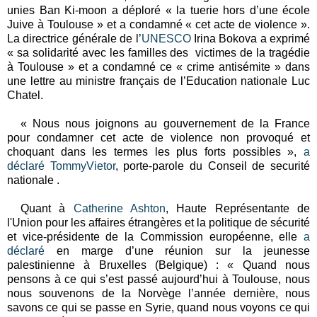
unies Ban Ki-moon a déploré « la tuerie hors d’une école
Juive à Toulouse » et a condamné « cet acte de violence ».
La directrice générale de l’
UNESCO
Irina Bokova a exprimé
« sa solidarité avec les familles des
victimes de la tragédie
à Toulouse » et a condamné ce « crime antisémite » dans
une lettre au ministre français de l’Education nationale Luc
Chatel.
« Nous nous joignons au gouvernement de la France
pour condamner cet acte de violence non provoqué et
choquant dans les termes les plus forts possibles »,
a
déclaré TommyVietor
, porte-parole du Conseil de securité
nationale .
Quant à
Catherine Ashton
,
Haute Représentante de
l'Union pour les affaires étrangères et la politique de sécurité
et vice-présidente de la Commission européenne
, elle
a
déclaré
en marge d’une réunion sur la jeunesse
palestinienne à Bruxelles (Belgique) : « Quand nous
pensons à ce qui s’est passé aujourd’hui à Toulouse, nous
nous souvenons de la Norvège l’année dernière, nous
savons ce qui se passe en Syrie, quand nous voyons ce qui