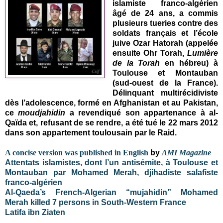
islamiste franco-algérien
âgé de 24 ans, a commis
plusieurs tueries contre des
soldats français et l’école
juive Ozar Hatorah (appelée
ensuite Ohr Torah,
Lumière
de la Torah
en hébreu) à
Toulouse et Montauban
(sud-ouest de la France).
Délinquant multirécidiviste
dès l’adolescence, formé en Afghanistan et au Pakistan,
ce
moudjahidin
a revendiqué son appartenance à al-
Qaïda et, refusant de se rendre, a été tué le 22 mars 2012
dans son appartement toulousain par le Raid.
A concise version was published in English
by
AMI Magazine
Attentats islamistes, dont l’un antisémite, à Toulouse et
Montauban par Mohamed Merah, djihadiste salafiste
franco-algérien
Al-Qaeda’s French-Algerian “mujahidin” Mohamed
Merah killed 7 persons in South-Western France
Latifa ibn Ziaten