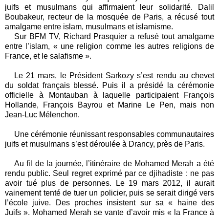
juifs et musulmans qui affirmaient leur solidarité. Dalil
Boubakeur, recteur de la mosquée de Paris, a récusé tout
amalgame entre islam, musulmans et islamisme.
Sur BFM TV, Richard Prasquier a refusé tout amalgame
entre l’islam, « une religion comme les autres religions de
France, et le salafisme ».
Le 21 mars, le Président Sarkozy s’est rendu au chevet
du soldat français blessé. Puis il a présidé la cérémonie
officielle à Montauban à laquelle participaient François
Hollande, François Bayrou et Marine Le Pen, mais non
Jean-Luc Mélenchon.
Une cérémonie réunissant responsables communautaires
juifs et musulmans s’est déroulée à Drancy, près de Paris.
Au fil de la journée, l’itinéraire de Mohamed Merah a été
rendu public. Seul regret exprimé par ce djihadiste : ne pas
avoir tué plus de personnes. Le 19 mars 2012, il aurait
vainement tenté de tuer un policier, puis se serait dirigé vers
l’école juive. Des proches insistent sur sa « haine des
Juifs ». Mohamed Merah se vante d’avoir mis « la France à