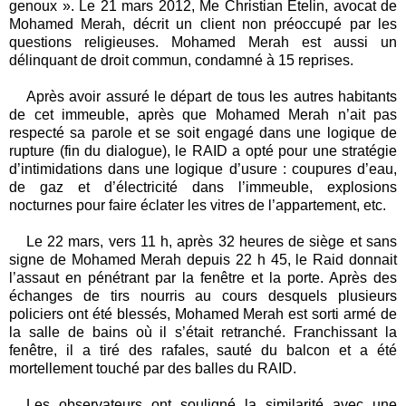
genoux ».
Le 21 mars 2012, Me Christian Etelin, avocat de
Mohamed Merah, décrit un client non préoccupé par les
questions religieuses.
Mohamed Merah est aussi un
d
élinquant de droit commun, condamné à 15 reprises.
Après avoir assuré le départ de tous les autres habitants
de cet immeuble, après que Mohamed Merah n’ait pas
respecté sa parole et se soit engagé dans une logique de
rupture (fin du dialogue), le RAID a opté pour une stratégie
d’intimidations dans une logique d’usure : coupures d’eau,
de gaz et d’électricité dans l’immeuble, explosions
nocturnes pour faire éclater les vitres de l’appartement, etc.
Le 22 mars, vers 11 h, après 32 heures de siège et sans
signe de Mohamed Merah depuis 22 h 45, le Raid donnait
l’assaut en pénétrant par la fenêtre et la porte. Après des
échanges de tirs nourris au cours desquels plusieurs
policiers ont été blessés, Mohamed Merah est sorti armé de
la salle de bains où il s’était retranché. Franchissant la
fenêtre, il a tiré des rafales, sauté du balcon et a été
mortellement touché par des balles du RAID.
Les observateurs ont souligné la similarité avec une