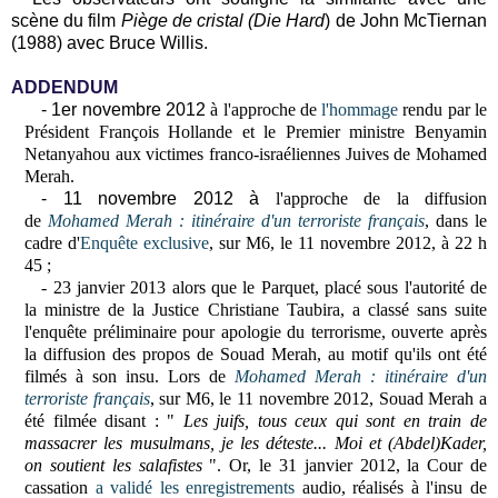
scène du film
Piège de cristal
(
Die Hard
) de John McTiernan
(1988) avec Bruce Willis.
ADDENDUM
- 1er novembre 2012
à l'approche de
l'hommage
rendu par le
Président François Hollande et le Premier ministre Benyamin
Netanyahou aux victimes franco-israéliennes Juives de Mohamed
Merah.
- 11 novembre 2012 à
l'approche de la diffusion
de
Mohamed Merah : itinéraire d'un terroriste français
, dans le
cadre d'
Enquête exclusive
, sur M6, le 11 novembre 2012, à 22 h
45 ;
- 23 janvier 2013 alors
que le Parquet, placé sous l'autorité de
la ministre de la Justice Christiane Taubira, a classé sans suite
l'enquête préliminaire pour apologie du terrorisme, ouverte après
la diffusion des propos de Souad Merah, au motif qu'ils ont été
filmés à son insu. Lors de
Mohamed Merah : itinéraire d'un
terroriste français
, sur M6, le 11 novembre 2012, Souad Merah a
été filmée disant : "
Les juifs, tous ceux qui sont en train de
massacrer les musulmans, je les déteste... Moi et (Abdel)Kader,
on soutient les salafistes
".
Or, le 31 janvier 2012, la Cour de
cassation
a
validé les
enregistrements
audio, réalisés à l'insu de