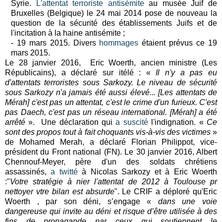
Syrie.
L'attentat terroriste antisémite
au musée Juif de
Bruxelles (Belgique) le 24 mai 2014 pose de nouveau la
question de la sécurité des établissements Juifs et de
l'incitation à la haine antisémite ;
- 19 mars 2015.
Divers
hommages
étaient prévus ce 19
mars 2015.
Le 28 janvier 2016, Eric Woerth, ancien ministre (Les
Républicains), a déclaré sur itélé :
«
Il n'y a pas eu
d'attentats terroristes sous Sarkozy. Le niveau de sécurité
sous Sarkozy n'a jamais été aussi élevé... [Les attentats de
Mérah] c
'est pas un attentat, c'est le crime d'un furieux. C'est
pas Daech, c'est pas un réseau international. [Mérah] a été
arrêté
». Une déclaration qui
a suscité
l'indignation. «
Ce
sont des propos tout à fait choquants vis-à-vis des victimes
»
de Mohamed Merah, a déclaré Florian Philippot, vice-
président du Front national (FN).
Le 30 janvier 2016, Albert
Chennouf-Meyer, père d'un des soldats chrétiens
assassinés,
a twitté
à Nicolas Sarkozy et à Eric Woerth
:"
Votre stratégie à nier l'attentat de 2012 à Toulouse pr
nettoyer vtre bilan est absurde
". Le CRIF a déploré qu'Eric
Woerth , par son déni, s’engage «
dans une voie
dangereuse qui invite au déni et risque d’être utilisée à des
fins de propagande par ceux qui soutiennent le