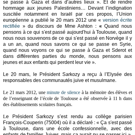
se passe à Gaza et dans d’autres lieux ». Et de rendre
hommage aux jeunes Palestiniens… Devant l’indignation
suscitée notamment en Israël par ces propos, l’Union
européenne a publié le 20 mars 2012 une «
version écrite
rectifiée
» du discours de Mme Ashton :
«
Quand nous
pensons à ce qui s'est passé aujourd'hui à Toulouse, quand
nous nous souvenons de ce qui s'est passé en Norvège il y
a un an, quand nous savons ce qui se passe en Syrie,
quand nous voyons ce qui se passe à Gaza et Sderot et
dans différentes parties du monde, nous pensons aux
jeunes et aux enfants qui perdent leur vie »
.
Le 20 mars, le Président Sarkozy a reçu à l’Elysée des
responsables des communautés juive et musulmane.
Le 21 mars 2012, une
minute de silence
à la mémoire des élèves et
de l’enseignant de l’école de Toulouse a été observée à 11 h dans
des établissements scolaires français.
L
e Président Sarkozy s’est rendu au collège parisien
François-Couperin (75004) où il a déclaré : «
Ça s'est passé
à Toulouse, dans une école confessionnelle, avec des
enfants de familles Juives, mais ça aurait pu se passer ici ».