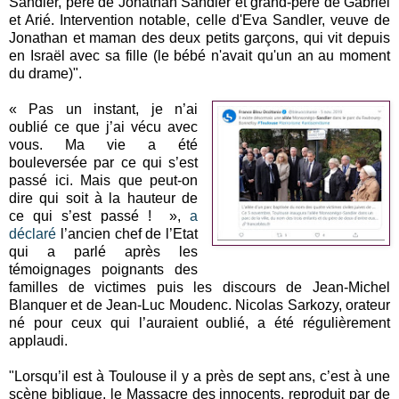
Sandler, père de Jonathan Sandler et grand-père de Gabriel
et Arié. Intervention notable, celle d'Eva Sandler, veuve de
Jonathan et maman des deux petits garçons, qui vit depuis
en Israël avec sa fille (le bébé n'avait qu'un an au moment
du drame)".
« Pas un instant, je n’ai
oublié ce que j’ai vécu avec
vous. Ma vie a été
bouleversée par ce qui s’est
passé ici. Mais que peut-on
dire qui soit à la hauteur de
ce qui s’est passé ! »,
a
déclaré
l’ancien chef de l’Etat
qui a parlé après les
témoignages poignants des
familles de victimes puis les discours de Jean-Michel
Blanquer et de Jean-Luc Moudenc. Nicolas Sarkozy, orateur
né pour ceux qui l’auraient oublié, a été régulièrement
applaudi.
"Lorsqu’il est à Toulouse il y a près de sept ans, c’est à une
scène biblique, le Massacre des innocents, reproduit par de