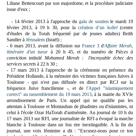
Liliane Bettencourt par son majordome, et la procédure judiciaire
issue d'eux ;
- 14 février 2013
à l'approche du
gala
de soutien
le mardi 19
février 2013, à 19 h 30, pour la
création d’un
kollel
(centre
d'études de la Torah fréquenté par de jeunes adultes) Beith
Sandler à
Jérusalem
(Israël) ;
- 6 mars 2013,
avant la diffusion sur
France 3
d'
Affaire Merah,
itinéraire d'un tueur
à 20 h 45, et du numéro de Pi
èces à
conviction
intitulé
Mohamed Merah : l'incroyable échec des
services secrets
à 22 h 30 ;
- 17 mars 2013
à l'approche de la cérémonie en présence du
Président Hollande, à la mémoire des victimes françaises Juives à
Toulouse - qui n'est pas diffusée en direct par RCJ sur la
fréquence Juive francilienne -, et de
l'Appel "islamiquement
correct" au rassemblement du 19 mars 2013
, à la mairie du XVIe
arrondissement de Paris. Un appel qui ne qualifie pas les
attentats à Toulouse et Montauban de jihadistes ou d'islamistes, ni
celui à l'école Ozar HaTorah d'antisémite.
Au journal de 10 h du
17 mars 2013 sur RFI, une journaliste de RFI a évoqué la marche
blanche à Toulouse dans un fou rire inextinguible. A la fin du
journal, une voix féminine a dit : "Excusez-nous pour ce ton