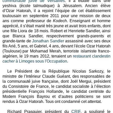
communauté juive de Versailles
. Il a étudié dans une
yeshiva (école talmudique) à Jérusalem. Ancien élève
d’Ozar Hatorah, il a rejoint l’équipe de cet établissement
toulousain en septembre 2011 pour une mission de deux
ans comme professeur de
Kodech
. Enseignant et homme
apprécié, il s’était marié très jeune et avait trois enfants, dont
une fille Liora de 18 mois.
Robert et Henriette Sandler, ainsi
que Blanca Sandler, respectivement grands-parents et
grande-tante de
Jonathan Sandler
assassiné avec ses deux
fils Arié, 5 ans, et Gabriel, 4 ans, devant l'école Ozar Hatorah
(Toulouse)
par Mohamad Merah, terroriste islamiste franco-
algérien, le 19 mars 2012, tenaient un
restaurant clandestin
cacher
à Limoges sous l'Occupation
.
Le Président de la République Nicolas Sarkozy, le
ministre de l’Intérieur Claude Guéant, des responsables de
la communauté juive française, dont Joël Mergui, président
du Consistoire de France, le candidat socialiste à l’élection
présidentielle François Hollande, le candidat centriste du
Modem François Bayrou et d’autres politiciens se sont
rendus à Ozar Hatorah. Tous ont condamné cet attentat.
Richard Prasquier, président du
CRIF
, a souligné le