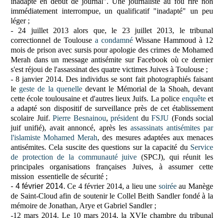
inadapté en début de journal". Une journaliste au fou rire non
immédiatement interrompue, un qualificatif "inadapté" un peu
léger ;
- 24 juillet 2013 alors que, le 23 juillet 2013, le tribunal
correctionnel de Toulouse
a condamné
Wissane Hammoud
à 12
mois de prison avec sursis pour apologie des crimes de Mohamed
Merah dans un message antisémite sur Facebook où ce dernier
s'est réjoui de l'assassinat des quatre victimes Juives à Toulouse ;
- 8 janvier 2014. Des individus se sont fait photographiés faisant
le
geste de la quenelle
devant le Mémorial de la Shoah, devant
cette école toulousaine et d'autres lieux Juifs. La police
enquête
et
a adapté son dispositif de surveillance près de cet établissement
scolaire Juif.
Pierre Besnainou
,
président
du
FSJU
(Fonds social
juif unifié), avait annoncé, après les
assassinats antisémites par
l'islamiste Mohamed Merah
, des mesures adaptées aux menaces
antisémites. Cela suscite des questions sur la capacité du
Service
de protection de la communauté juive
(SPCJ), qui réunit les
principales organisations françaises Juives, à assumer cette
mission essentielle de sécurité ;
- 4 février 2014.
Ce 4 février 2014, a lieu une
soirée
au Manège
de Saint-Cloud afin de soutenir le Collel Beith Sandler fondé à la
mémoire de Jonathan, Arye et Gabriel Sandler ;
-12 mars 2014.
Le 10 mars 2014,
la XVIe chambre du tribunal