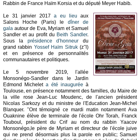
Rabbin de France Haïm Korsia et du député Meyer Habib.
Le 31 janvier 2017
a eu lieu
aux
Salons Hoche (Paris) le
dîner de
gala
autour de Eva, Myriam et Samuel
Sandler et au profit du
Beith Sandler
.
Sous la
présidence d'honneur
du
grand rabbin
Yossef Haïm Sitruk
(z''l)
et en présence de personnalités
communautaires et politiques.
Le 5 novembre 2019, l'allée
Monsonégo-Sandler dans le Jardin
Edmond Michelet
a été inaugurée
à
Toulouse, en présence notamment des familles, du Maire de
la ville rose Jean-Luc Moudenc, de l'ancien président
Nicolas Sarkozy et du ministre de l'Education Jean-Michel
Blanquer. "Ont témoigné ce mardi matin notamment Ava
Ouaknine élève de terminale de l'école Ohr Torah, Franck
Touboul, président du Crif au nom du rabbin Yaacov
Monsonégo,le père de Myriam et directeur de l'école juive
qui ne prend désormais plus la parole en public; Samuel