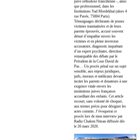
juive orthodoxe francilienne -, ainsi
que professionnel, dans les
Institutions Yad Mordekhaï (alors 4
rue Pavée, 75004 Paris).
Témoignages déchirants de jeunes
victimes traumatisées et de leurs
parents éprouvés, accusé souvent
dénué d’empathie envers les
victimes et en pleine inversion
accusatoire, diagnostic inquiétant
d’un expert psychiatre, direction
remarquable des débats par le
Président de la Cour David de
Pas… Un procès pénal sur un sujet
sensible, aux enjeux juridiques,
juifs, moraux et médicaux devant
inciter les parents et donateurs à une
exigence vitale envers les
institutions juives françaises
accueillant des enfants. Cet article
recourt, sans volonté de choquer,
aux termes précis pour désigner les
actes commis. J’évoquerai ce
procès lors de mon interview par
Radio Chalom Nitsan diffusée dès
le 26 mars 2026.