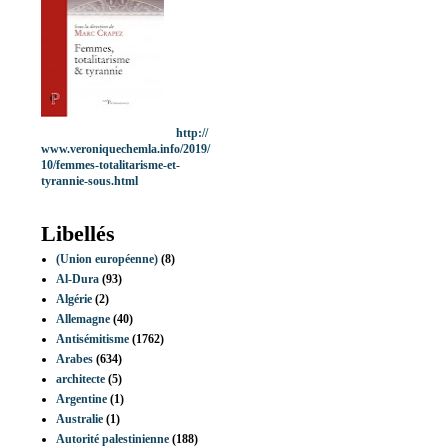
http://
www.veroniquechemla.info/2019/
10/femmes-totalitarisme-et-
tyrannie-sous.html
Libellés
(Union européenne)
(8)
Al-Dura
(93)
Algérie
(2)
Allemagne
(40)
Antisémitisme
(1762)
Arabes
(634)
architecte
(5)
Argentine
(1)
Australie
(1)
Autorité palestinienne
(188)