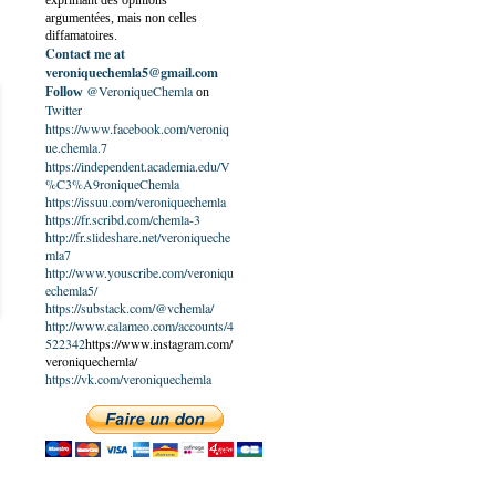
exprimant des opinions
argumentées, mais non celles
diffamatoires.
Contact me at
veroniquechemla5@gmail.com
@VeroniqueChemla
Follow
on
Twitter
https://www.facebook.com/veroniq
ue.chemla.7
https://independent.academia.edu/V
%C3%A9roniqueChemla
https://issuu.com/veroniquechemla
https://fr.scribd.com/chemla-3
http://fr.slideshare.net/veroniqueche
mla7
http://www.youscribe.com/veroniqu
echemla5/
https://substack.com/@vchemla/
http://www.calameo.com/accounts/4
522342
https://www.instagram.com/
veroniquechemla/
https://vk.com/veroniquechemla