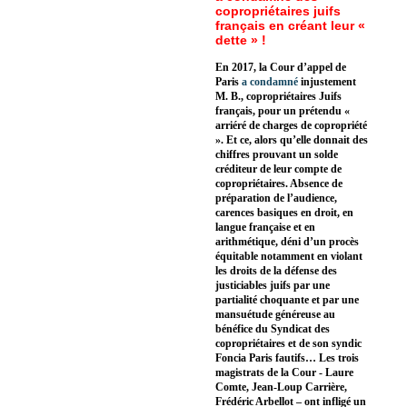
copropriétaires juifs
français en créant leur «
dette » !
En 2017, la Cour d’appel de
Paris
a condamné
injustement
M. B., copropriétaires Juifs
français, pour un prétendu «
arriéré de charges de copropriété
». Et ce, alors qu’elle donnait des
chiffres prouvant un solde
créditeur de leur compte de
copropriétaires. Absence de
préparation de l’audience,
carences basiques en droit, en
langue française et en
arithmétique, déni d’un procès
équitable notamment en violant
les droits de la défense des
justiciables juifs par une
partialité choquante et par une
mansuétude généreuse au
bénéfice du Syndicat des
copropriétaires et de son syndic
Foncia Paris fautifs… Les trois
magistrats de la Cour - Laure
Comte, Jean-Loup Carrière,
Frédéric Arbellot – ont infligé un