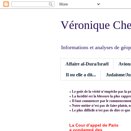
Véronique Ch
Informations et analyses de géopoli
Affaire al-Dura/Israël
Avion
Il ou elle a dit...
Judaïsme/Jui
« Le goût de la vérité n’empêche pas la p
« La lucidité est la blessure la plus rapp
« Il faut commencer par le commencement,
« Notre métier n’est pas de faire plaisir, 
« Le plus difficile n'est pas de dire ce que
La Cour d’appel de Paris
a condamné des