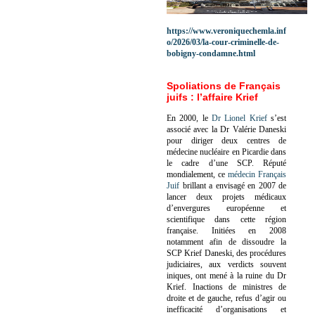
https://www.veroniquechemla.inf
o/2026/03/la-cour-criminelle-de-
bobigny-condamne.html
Spoliations de Français
juifs : l’affaire Krief
En 2000, le
Dr Lionel Krief
s’est
associé avec la Dr Valérie Daneski
pour diriger deux centres de
médecine nucléaire en Picardie dans
le cadre d’une SCP.
Réputé
mondialement, ce
médecin Français
Juif
brillant a envisagé en 2007 de
lancer deux projets médicaux
d’envergures européenne et
scientifique dans cette région
française.
Initiées en 2008
notamment afin de dissoudre la
SCP Krief Daneski, des procédures
judiciaires, aux verdicts souvent
iniques, ont mené à la ruine du Dr
Krief.
Inactions de ministres de
droite et de gauche, refus d’agir ou
inefficacité d’organisations et