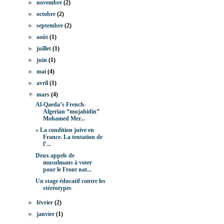
►
novembre
(2)
►
octobre
(2)
►
septembre
(2)
►
août
(1)
►
juillet
(1)
►
juin
(1)
►
mai
(4)
►
avril
(1)
▼
mars
(4)
Al-Qaeda’s French-
Algerian “mujahidin”
Mohamed Mer...
« La condition juive en
France. La tentation de
l’...
Deux appels de
musulmans à voter
pour le Front nat...
Un stage éducatif contre les
stéréotypes
►
février
(2)
►
janvier
(1)