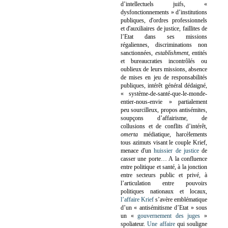
d’intellectuels juifs, «
dysfonctionnements » d’institutions
publiques, d'ordres professionnels
et d'auxiliaires de justice, faillites de
l’Etat dans ses missions
régaliennes, discriminations non
sanctionnées,
establishment
, entités
et bureaucraties incontrôlés ou
oublieux de leurs missions, absence
de mises en jeu de responsabilités
publiques, intérêt général dédaigné,
« système-de-santé-que-le-monde-
entier-nous-envie » partialement
peu sourcilleux, propos antisémites,
soupçons d’affairisme, de
collusions et de conflits d’intérêt,
omerta
médiatique, harcèlements
tous azimuts visant le couple Krief,
menace d'un
huissier de justice
de
casser une porte…
A la confluence
entre politique et santé, à la jonction
entre secteurs public et privé, à
l’articulation entre pouvoirs
politiques nationaux et locaux,
l’affaire Krief
s’avère emblématique
d’un « antisémitisme d’Etat » sous
un «
gouvernement des juges
»
spoliateur.
Une affaire
qui souligne