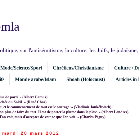
emla
tique, sur l'antisémitisme, la culture, les Juifs, le judaïsme, I
/Mode/Science/Sport
Chrétiens/Christianisme
Culture / D
fs
Monde arabe/Islam
Shoah (Holocaust)
Articles in
rise de parti. » (Albert Camus)
rochée du Soleil. » (René Char).
 et le commencement de tout est le courage. » (Vladimir Jankélévitch)
non plus de faire du tort. Il est de porter la plume dans la plaie. » (Albert Londres)
 l'on voit, mais d'accepter de voir ce que l'on voit. » (Charles Péguy)
mardi 20 mars 2012