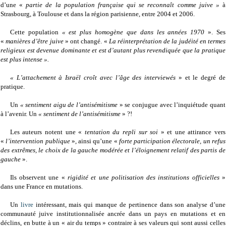
d’une «
partie de la
population française qui se reconnaît comme juive »
à
Strasbourg, à Toulouse et dans la région parisienne, entre 2004 et 2006.
Cette population
« est plus homogène que dans les années 1970
». Ses
«
manières d’être juive
» ont changé. «
La réinterprétation de la judéité en termes
religieux est devenue dominante et est d’autant plus revendiquée que la pratique
est plus intense ».
« L’attachement à Israël croît avec l’âge des interviewés
» et le degré de
pratique.
Un
« sentiment aigu de l’antisémitisme
» se conjugue avec l’inquiétude quant
à l’avenir. Un
« sentiment de l’antisémitisme
» ?!
Les auteurs notent une «
tentation du repli sur soi
» et une attirance vers
«
l’intervention publique
», ainsi qu’une «
forte participation électorale, un refus
des extrêmes, le choix de la gauche modérée et l’éloignement relatif des partis de
gauche
».
Ils observent une «
rigidité et une politisation des institutions officielles
»
dans une France en mutations.
Un
livre
intéressant,
mais qui manque de pertinence dans son analyse d’une
communauté juive institutionnalisée ancrée dans un pays en mutations et en
déclins, en butte à un « air du temps » contraire à ses valeurs qui sont aussi celles