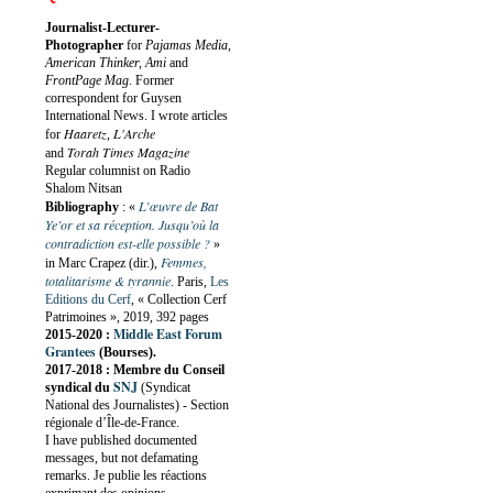
Journalist-Lecturer-
Photographer
for
Pajamas Media,
American Thinker, Ami
and
FrontPage Mag
. Former
correspondent for Guysen
International News. I wrote articles
Haaretz
L'Arche
for
,
Torah Times Magazine
and
Regular columnist on Radio
Shalom Nitsan
L’œuvre de Bat
Bibliography
:
«
Ye’or et sa réception. Jusqu’où la
contradiction est-elle possible ?
»
Femmes,
in Marc Crapez (dir.),
totalitarisme & tyrannie
. Paris,
Les
Editions du Cerf
, « Collection Cerf
Patrimoines », 2019, 392 pages
Middle East Forum
2015-2020 :
Grantees
(Bourses).
2017-2018 : Membre du Conseil
SNJ
syndical du
(Syndicat
National des Journalistes) - Section
régionale d’Île-de-France.
I have published documented
messages, but not defamating
remarks. Je publie les réactions