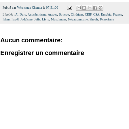
Publié par
Véronique Chemla
le
07:51:00
Libellés :
Al-Dura
,
Antisémitisme
,
Arabes
,
Boycott
,
Chrétiens
,
CRIF
,
CSA
,
Eurabia
,
France
,
Islam
,
Israël
,
Judaïsme
,
Juifs
,
Livre
,
Musulmans
,
Négationnisme
,
Shoah
,
Terrorisme
Aucun commentaire:
Enregistrer un commentaire