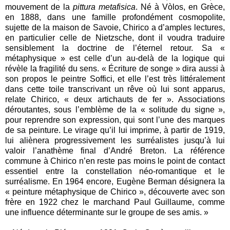
mouvement de la
pittura metafisica
. Né à Vòlos, en Grèce,
en 1888, dans une famille profondément cosmopolite,
sujette de la maison de Savoie, Chirico a d’amples lectures,
en particulier celle de Nietzsche, dont il voudra traduire
sensiblement la doctrine de l’éternel retour. Sa «
métaphysique » est celle d’un au-delà de la logique qui
révèle la fragilité du sens. « Écriture de songe » dira aussi à
son propos le peintre Soffici, et elle l’est très littéralement
dans cette toile transcrivant un rêve où lui sont apparus,
relate Chirico, « deux artichauts de fer ». Associations
déroutantes, sous l’emblème de la « solitude du signe »,
pour reprendre son expression, qui sont l’une des marques
de sa peinture. Le virage qu’il lui imprime, à partir de 1919,
lui aliènera progressivement les surréalistes jusqu’à lui
valoir l’anathème final d’André Breton. La référence
commune à Chirico n’en reste pas moins le point de contact
essentiel entre la constellation néo-romantique et le
surréalisme. En 1964 encore, Eugène Berman désignera la
« peinture métaphysique de Chirico », découverte avec son
frère en 1922 chez le marchand Paul Guillaume, comme
une influence déterminante sur le groupe de ses amis. »