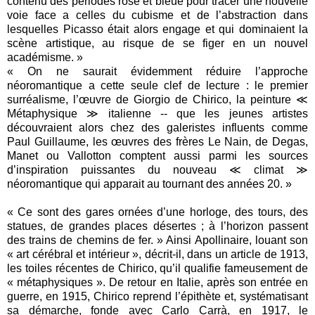
contenu des périodes rose et bleue pour tracer une nouvelle
voie face a celles du cubisme et de l’abstraction dans
lesquelles Picasso était alors engage et qui dominaient la
scène artistique, au risque de se figer en un nouvel
académisme. »
« On ne saurait évidemment réduire l’approche
néoromantique a cette seule clef de lecture : le premier
surréalisme, l’œuvre de Giorgio de Chirico, la peinture ≪
Métaphysique ≫ italienne -- que les jeunes artistes
découvraient alors chez des galeristes influents comme
Paul Guillaume, les œuvres des frères Le Nain, de Degas,
Manet ou Vallotton comptent aussi parmi les sources
d’inspiration puissantes du nouveau ≪ climat ≫
néoromantique qui apparait au tournant des années 20. »
« Ce sont des gares ornées d’une horloge, des tours, des
statues, de grandes places désertes ; à l’horizon passent
des trains de chemins de fer. » Ainsi Apollinaire, louant son
« art cérébral et intérieur », décrit-il, dans un article de 1913,
les toiles récentes de Chirico, qu’il qualifie fameusement de
« métaphysiques ». De retour en Italie, après son entrée en
guerre, en 1915, Chirico reprend l’épithète et, systématisant
sa démarche, fonde avec Carlo Carrà, en 1917, le