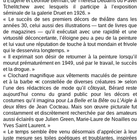
d’Eugene et Léonide Berman, de Theresa Debains ou Pavel
Tchelitchew avec lesquels il participe à l’exposition
séminale de la galerie Druet en 1926. »
« Le succès de ses premiers décors de théâtre dans les
années 30, celui aussi des illustrations — tant de livres que
de magazines — qu’il exécutait avec une rapidité et une
virtuosité déconcertante, l’éloigne peu a peu de la peinture
et lui vaut une réputation de touche à tout mondain et frivole
qui le desservira longtemps. »
« Il exprimait son désir de retourner à la peinture lorsqu’il
mourut prématurément en 1949, usé par le travail, le succès
et la drogue. »
« Clochard magnifique aux vêtements maculés de peinture
et à la barbe ≪ constellée de diverses créatures ≫ selon
l’une des rédactrices de mode qu’il côtoyait, Bérard reste
aujourd’hui connu du grand public pour les décors et
costumes qu’il imagina pour
La Belle et la Bête
ou
L’Aigle à
deux têtes
de Jean Cocteau. Mais son œuvre picturale fut
constamment et discrètement recherchée par des amateurs
aussi éclairés que Julien Green, Marie-Laure de Noailles ou
Yves Saint Laurent. »
« Le temps semble être venu désormais d’apprécier à leur
juste mesure ses toiles poétiques et troublantes, inspirées