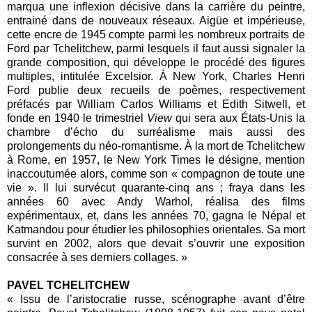
marqua une inflexion décisive dans la carrière du peintre,
entrainé dans de nouveaux réseaux. Aigüe et impérieuse,
cette encre de 1945 compte parmi les nombreux portraits de
Ford par Tchelitchew, parmi lesquels il faut aussi signaler la
grande composition, qui développe le procédé des figures
multiples, intitulée Excelsior. À New York, Charles Henri
Ford publie deux recueils de poèmes, respectivement
préfacés par William Carlos Williams et Edith Sitwell, et
fonde en 1940 le trimestriel
View
qui sera aux États-Unis la
chambre d’écho du surréalisme mais aussi des
prolongements du néo-romantisme. À la mort de Tchelitchew
à Rome, en 1957, le New York Times le désigne, mention
inaccoutumée alors, comme son « compagnon de toute une
vie ». Il lui survécut quarante-cinq ans ; fraya dans les
années 60 avec Andy Warhol, réalisa des films
expérimentaux, et, dans les années 70, gagna le Népal et
Katmandou pour étudier les philosophies orientales. Sa mort
survint en 2002, alors que devait s’ouvrir une exposition
consacrée à ses derniers collages. »
PAVEL TCHELITCHEW
« Issu de l’aristocratie russe, scénographe avant d’être