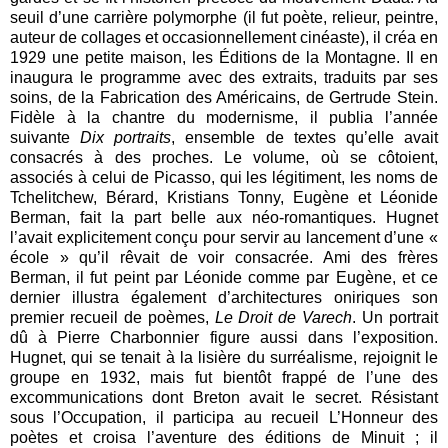
seuil d’une carrière polymorphe (il fut poète, relieur, peintre,
auteur de collages et occasionnellement cinéaste), il créa en
1929 une petite maison, les Éditions de la Montagne. Il en
inaugura le programme avec des extraits, traduits par ses
soins, de la Fabrication des Américains, de Gertrude Stein.
Fidèle à la chantre du modernisme, il publia l’année
suivante
Dix portraits
, ensemble de textes qu’elle avait
consacrés à des proches. Le volume, où se côtoient,
associés à celui de Picasso, qui les légitiment, les noms de
Tchelitchew, Bérard, Kristians Tonny, Eugène et Léonide
Berman, fait la part belle aux néo-romantiques. Hugnet
l’avait explicitement conçu pour servir au lancement d’une «
école » qu’il rêvait de voir consacrée. Ami des frères
Berman, il fut peint par Léonide comme par Eugène, et ce
dernier illustra également d’architectures oniriques son
premier recueil de poèmes,
Le Droit de Varech
. Un portrait
dû à Pierre Charbonnier figure aussi dans l’exposition.
Hugnet, qui se tenait à la lisière du surréalisme, rejoignit le
groupe en 1932, mais fut bientôt frappé de l’une des
excommunications dont Breton avait le secret. Résistant
sous l’Occupation, il participa au recueil L’Honneur des
poètes et croisa l’aventure des éditions de Minuit ; il