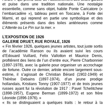
et puise dans une tradition nationale. Une nostalgie
essentielle, comme sans objet, habite Ponte Caricatore («
l’embarcadère »), tableau peint en Toscane, à Forte dei
Marmi, et qui reprend en partie une symbolique et des
éléments présents dans des toiles antérieures comme
L’Attente
ou
Le Pin sur la mer
. »
L’EXPOSITION DE 1926
GALERIE DRUET, RUE ROYALE, 1926
« Fin février 1926, quelques jeunes artistes, tout juste sortis
de l’académie Ranson ou ils avaient suivi les cours
d’Edouard Vuillard, Felix Vallotton et Maurice Denis,
profitèrent des liens de l’un d’entre eux, Pierre Charbonnier
(1897-1978), avec la galerie pour organiser un accrochage
de fortune. Outre ce dernier, artiste encore largement sous-
estime, il s’agissait de Christian Bérard (1902-1949) et
Thérèse Debains (1897-1974), d’un jeune prodige
hollandais, Kristians Tonny (1907-1977) et de trois jeunes
russes ayant fui la révolution de 1917 : Pavel Tchelitchew
(1898-1957), Eugene Berman (1899-1972) et son frère
Léonide (1896-1976). »
« Ils se distinguaient a quelques traits : le retour à la