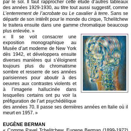
par le sol. Il faut rapprocher cette étude d’autres tableaux
des années 1929-1930, au titre tout aussi suggestif, comme
L’enterrement de l’acrobate
ou
Le cavalier à terre
. Sans se
départir de son intérêt pour le monde du cirque, Tchelitchew
le traitera ensuite dans une gamme chromatique beaucoup
plus enlevée. »
« Il se voit consacrer une
exposition monographique au
Musée d’art moderne de New York
dès 1942, et développera ensuite
diverses manières qui s’éloignent
toujours plus du chromatisme
sombre et resserre de ses années
parisiennes pour aboutir à des
oeuvres aux contrastes violents et
à l’imagerie hallucinée dans
lesquelles certains ont pu voir la
préfiguration de l’art psychédélique
des années 70. Il passe ses dernières années en Italie où il
meurt en 1957. »
EUGÈNE BERMAN
« Comme Pavel Tchelitchew, Eugene Berman (1899-1972)