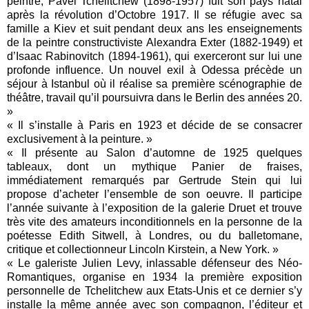
peintre, Pavel Tchelitchew (1898-1957) fuit son pays natal
après la révolution d’Octobre 1917. Il se réfugie avec sa
famille a Kiev et suit pendant deux ans les enseignements
de la peintre constructiviste Alexandra Exter (1882-1949) et
d’Isaac Rabinovitch (1894-1961), qui exerceront sur lui une
profonde influence. Un nouvel exil à Odessa précède un
séjour à Istanbul où il réalise sa première scénographie de
théâtre, travail qu’il poursuivra dans le Berlin des années 20.
»
« Il s’installe à Paris en 1923 et décide de se consacrer
exclusivement à la peinture. »
« Il présente au Salon d’automne de 1925 quelques
tableaux, dont un mythique Panier de fraises,
immédiatement remarqués par Gertrude Stein qui lui
propose d’acheter l’ensemble de son oeuvre. Il participe
l’année suivante à l’exposition de la galerie Druet et trouve
très vite des amateurs inconditionnels en la personne de la
poétesse Edith Sitwell, à Londres, ou du balletomane,
critique et collectionneur Lincoln Kirstein, a New York. »
« Le galeriste Julien Levy, inlassable défenseur des Néo-
Romantiques, organise en 1934 la première exposition
personnelle de Tchelitchew aux Etats-Unis et ce dernier s’y
installe la même année avec son compagnon, l’éditeur et