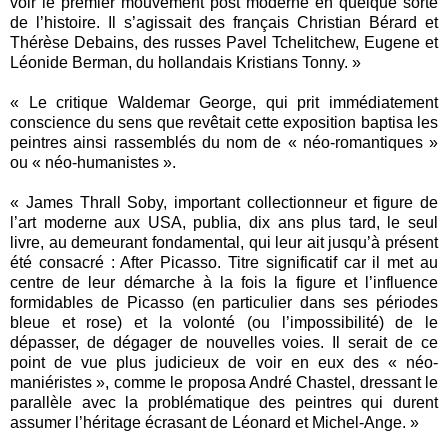
voir le premier mouvement post moderne en quelque sorte
de l’histoire. Il s’agissait des français Christian Bérard et
Thérèse Debains, des russes Pavel Tchelitchew, Eugene et
Léonide Berman, du hollandais Kristians Tonny. »
« Le critique Waldemar George, qui prit immédiatement
conscience du sens que revêtait cette exposition baptisa les
peintres ainsi rassemblés du nom de « néo-romantiques »
ou « néo-humanistes ».
« James Thrall Soby, important collectionneur et figure de
l’art moderne aux USA, publia, dix ans plus tard, le seul
livre, au demeurant fondamental, qui leur ait jusqu’à présent
été consacré : After Picasso. Titre significatif car il met au
centre de leur démarche à la fois la figure et l’influence
formidables de Picasso (en particulier dans ses périodes
bleue et rose) et la volonté (ou l’impossibilité) de le
dépasser, de dégager de nouvelles voies. Il serait de ce
point de vue plus judicieux de voir en eux des « néo-
maniéristes », comme le proposa André Chastel, dressant le
parallèle avec la problématique des peintres qui durent
assumer l’héritage écrasant de Léonard et Michel-Ange. »