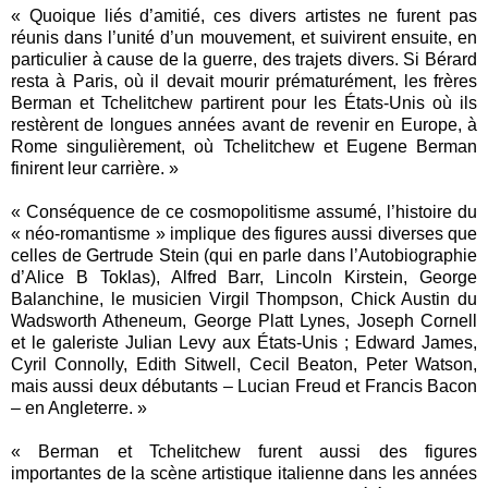
« Quoique liés d’amitié, ces divers artistes ne furent pas
réunis dans l’unité d’un mouvement, et suivirent ensuite, en
particulier à cause de la guerre, des trajets divers. Si Bérard
resta à Paris, où il devait mourir prématurément, les frères
Berman et Tchelitchew partirent pour les États-Unis où ils
restèrent de longues années avant de revenir en Europe, à
Rome singulièrement, où Tchelitchew et Eugene Berman
finirent leur carrière. »
« Conséquence de ce cosmopolitisme assumé, l’histoire du
« néo-romantisme » implique des figures aussi diverses que
celles de Gertrude Stein (qui en parle dans l’Autobiographie
d’Alice B Toklas), Alfred Barr, Lincoln Kirstein, George
Balanchine, le musicien Virgil Thompson, Chick Austin du
Wadsworth Atheneum, George Platt Lynes, Joseph Cornell
et le galeriste Julian Levy aux États-Unis ; Edward James,
Cyril Connolly, Edith Sitwell, Cecil Beaton, Peter Watson,
mais aussi deux débutants – Lucian Freud et Francis Bacon
– en Angleterre. »
« Berman et Tchelitchew furent aussi des figures
importantes de la scène artistique italienne dans les années