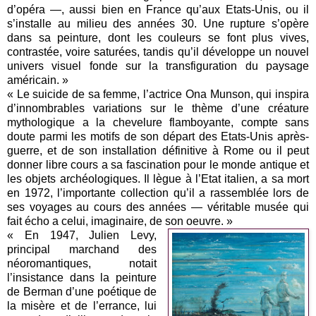
d’opéra —, aussi bien en France qu’aux Etats-Unis, ou il
s’installe au milieu des années 30. Une rupture s’opère
dans sa peinture, dont les couleurs se font plus vives,
contrastée, voire saturées, tandis qu’il développe un nouvel
univers visuel fonde sur la transfiguration du paysage
américain. »
« Le suicide de sa femme, l’actrice Ona Munson, qui inspira
d’innombrables variations sur le thème d’une créature
mythologique a la chevelure flamboyante, compte sans
doute parmi les motifs de son départ des Etats-Unis après-
guerre, et de son installation définitive à Rome ou il peut
donner libre cours a sa fascination pour le monde antique et
les objets archéologiques. Il lègue à l’Etat italien, a sa mort
en 1972, l’importante collection qu’il a rassemblée lors de
ses voyages au cours des années — véritable musée qui
fait écho a celui, imaginaire, de son oeuvre. »
« En 1947, Julien Levy,
principal marchand des
néoromantiques, notait
l’insistance dans la peinture
de Berman d’une poétique de
la misère et de l’errance, lui