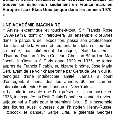
trouver un écho non seulement en France mais en
Europe et aux États-Unis jusque dans les années 1970.
»
UNE ACADÉMIE IMAGINAIRE
« Artiste excentrique et touche-à-tout, Sir Francis Rose
(1909-1979), dont on retrouvera un ensemble d’œuvres
dans le parcours de l’exposition, passa son adolescence
dans le sud de la France et fréquenta très tôt un milieu dont
sa mère, particulièrement fantasque, était familière :
d’Isadora Duncan à Jean Cocteau, Christian Bérard ou Max
Jacob. Il s’installa à Paris entre 1929 et 1936, se forma
auprès de Francis Picabia et, bizarre binôme, Jose Maria
Sert, avant de se voir chaperonné par Gertrude Stein qui lui
témoigna d’une indéfectible amitié. Jamais a court
d’entregent, il mena des les années 30 une carrière
internationale entre Paris, Londres et New York. »
« La toile imposante que l’on présente ici, composée en
1938, fut exposée au Petit Palais l’année suivante et revient
aujourd’hui a Paris pour la première fois… Elle rassemble
des figures aussi diverses que l’historien Henry-Russel
Hitchcock, le danseur Serge Lifar, le galeriste Georges