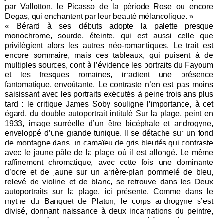
par Vallotton, le Picasso de la période Rose ou encore
Degas, qui enchantent par leur beauté mélancolique. »
« Bérard à ses débuts adopte la palette presque
monochrome, sourde, éteinte, qui est aussi celle que
privilégient alors les autres néo-romantiques. Le trait est
encore sommaire, mais ces tableaux, qui puisent à de
multiples sources, dont à l’évidence les portraits du Fayoum
et les fresques romaines, irradient une présence
fantomatique, envoûtante. Le contraste n’en est pas moins
saisissant avec les portraits exécutés à peine trois ans plus
tard : le critique James Soby souligne l’importance, à cet
égard, du double autoportrait intitulé Sur la plage, peint en
1933, image surréelle d’un être bicéphale et androgyne,
enveloppé d’une grande tunique. Il se détache sur un fond
de montagne dans un camaïeu de gris bleutés qui contraste
avec le jaune pâle de la plage où il est allongé. Le même
raffinement chromatique, avec cette fois une dominante
d’ocre et de jaune sur un arrière-plan pommelé de bleu,
relevé de violine et de blanc, se retrouve dans les Deux
autoportraits sur la plage, ici présenté. Comme dans le
mythe du Banquet de Platon, le corps androgyne s’est
divisé, donnant naissance à deux incarnations du peintre,