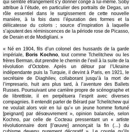
qui semble étrangement s’y donner congé à lui-même. Soby
attribue à l’étude, en particulier des portraits de Degas, un
rôle essentiel dans le surgissement de cette nouvelle
manière, à la fois dans l’épuration des formes et la
délicatesse du coloris ; source d’inspiration à laquelle
s’ajoutent des réminiscences de la période rose de Picasso,
de Derain et de Modigliani. »
« Né en 1904, fils d’un colonel des hussards de la garde
impériale,
Boris Kochno
, tout comme Tchelitchew ou les
frères Berman, dut prendre le chemin de l’exil à la suite de la
révolution d’Octobre. Après un détour par l’Ukraine
indépendante puis la Turquie, il devint à Paris, en 1921, le
secrétaire de Diaghilev, collaborant jusqu’à la mort de
l’impresario, huit ans plus tard, à l’aventure des Ballets
Russes. Poursuivant une carrière propre de scénographe et
de librettiste, il en perpétuera l’esprit avec diverses
compagnies. Il entendit parler de Bérard par Tchelitchew qui
ne voulait alors voir en lui qu’« un jeune homme fortuné
[peignant] par désœuvrement », opinion balancée, selon
Kochno, par celle de Cocteau pressentant un « artiste
révolutionnaire dont [l’œuvre] annonçait la fin (…) du
cubisme devenu purement décoratif ». Le couple qu’ils