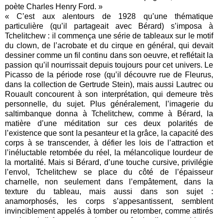
poète Charles Henry Ford. »
« C’est aux alentours de 1928 qu’une thématique
particulière (qu’il partageait avec Bérard) s’imposa à
Tchelitchew : il commença une série de tableaux sur le motif
du clown, de l’acrobate et du cirque en général, qui devait
dessiner comme un fil continu dans son oeuvre, et reflétait la
passion qu’il nourrissait depuis toujours pour cet univers. Le
Picasso de la période rose (qu’il découvre rue de Fleurus,
dans la collection de Gertrude Stein), mais aussi Lautrec ou
Rouault concourent à son interprétation, qui demeure très
personnelle, du sujet. Plus généralement, l’imagerie du
saltimbanque donna à Tchelitchew, comme à Bérard, la
matière d’une méditation sur ces deux polarités de
l’existence que sont la pesanteur et la grâce, la capacité des
corps à se transcender, à défier les lois de l’attraction et
l’inéluctable retombée du réel, la mélancolique lourdeur de
la mortalité. Mais si Bérard, d’une touche cursive, privilégie
l’envol, Tchelitchew se place du côté de l’épaisseur
charnelle, non seulement dans l’empâtement, dans la
texture du tableau, mais aussi dans son sujet :
anamorphosés, les corps s’appesantissent, semblent
invinciblement appelés à tomber ou retomber, comme attirés