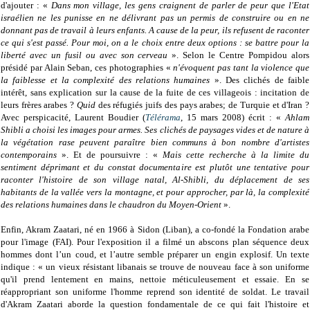
d'ajouter : «
Dans mon village, les gens craignent de parler de peur que l'Etat
israélien ne les punisse en ne délivrant pas un permis de construire ou en ne
donnant pas de travail à leurs enfants. A cause de la peur, ils refusent de raconter
ce qui s'est passé. Pour moi, on a le choix entre deux options : se battre pour la
liberté avec un fusil ou avec son cerveau
». Selon le Centre Pompidou alors
présidé par Alain Seban, ces photographies «
n'évoquent pas tant la violence que
la faiblesse et la complexité des relations humaines
». Des clichés de faible
intérêt, sans explication sur la cause de la fuite de ces villageois : incitation de
leurs frères arabes ?
Quid
des réfugiés juifs des pays arabes; de Turquie et d'Iran ?
Avec perspicacité, Laurent Boudier (
Télérama
, 15 mars 2008) écrit : «
Ahlam
Shibli a choisi les images pour armes. Ses clichés de paysages vides et de nature à
la végétation rase peuvent paraître bien communs à bon nombre d'artistes
contemporains
». Et de poursuivre : «
Mais cette recherche à la limite du
sentiment déprimant et du constat documentaire est plutôt une tentative pour
raconter l'histoire de son village natal, Al-Shibli, du déplacement de ses
habitants de la vallée vers la montagne, et pour approcher, par là, la complexité
des relations humaines dans le chaudron du Moyen-Orient
».
Enfin, Akram Zaatari, né en 1966 à Sidon (Liban), a co-fondé la Fondation arabe
pour l'image (FAI). Pour l'exposition il a filmé un abscons plan séquence deux
hommes dont l’un coud, et l’autre semble préparer un engin explosif. Un texte
indique : « un vieux résistant libanais se trouve de nouveau face à son uniforme
qu'il prend lentement en mains, nettoie méticuleusement et essaie. En se
réappropriant son uniforme l'homme reprend son identité de soldat. Le travail
d'Akram Zaatari aborde la question fondamentale de ce qui fait l'histoire et