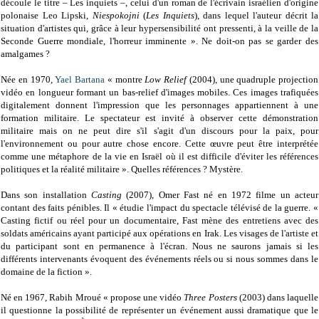
découle le titre – Les inquiets –, celui d'un roman de l'écrivain israélien d'origine
polonaise Leo Lipski,
Niespokojni
(
Les Inquiets
), dans lequel l'auteur décrit la
situation d'artistes qui, grâce à leur hypersensibilité ont pressenti, à la veille de la
Seconde Guerre mondiale, l'horreur imminente ». Ne doit-on pas se garder des
amalgames ?
Née en 1970,
Yael Bartana
« montre
Low Relief
(2004), une quadruple projection
vidéo en longueur formant un bas-relief d'images mobiles. Ces images trafiquées
digitalement donnent l'impression que les personnages appartiennent à une
formation militaire. Le spectateur est invité à observer cette démonstration
militaire mais on ne peut dire s'il s'agit d'un discours pour la paix, pour
l'environnement ou pour autre chose encore. Cette œuvre peut être interprétée
comme une métaphore de la vie en Israël où il est difficile d'éviter les références
politiques et la réalité militaire ». Quelles références ? Mystère.
Dans son installation
Casting
(2007), Omer Fast né en 1972 filme un acteur
contant des faits pénibles. Il « étudie l'impact du spectacle télévisé de la guerre. «
Casting fictif ou réel pour un documentaire, Fast mène des entretiens avec des
soldats américains ayant participé aux opérations en Irak. Les visages de l'artiste et
du participant sont en permanence à l'écran. Nous ne saurons jamais si les
différents intervenants évoquent des événements réels ou si nous sommes dans le
domaine de la fiction ».
Né en 1967, Rabih Mroué « propose une vidéo
Three Posters
(2003) dans laquelle
il questionne la possibilité de représenter un événement aussi dramatique que le