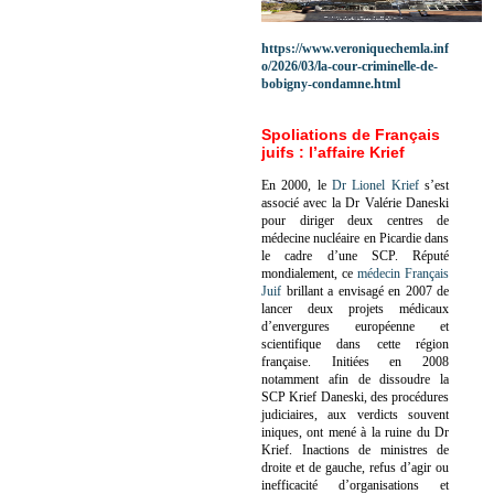
https://www.veroniquechemla.inf
o/2026/03/la-cour-criminelle-de-
bobigny-condamne.html
Spoliations de Français
juifs : l’affaire Krief
En 2000, le
Dr Lionel Krief
s’est
associé avec la Dr Valérie Daneski
pour diriger deux centres de
médecine nucléaire en Picardie dans
le cadre d’une SCP.
Réputé
mondialement, ce
médecin Français
Juif
brillant a envisagé en 2007 de
lancer deux projets médicaux
d’envergures européenne et
scientifique dans cette région
française.
Initiées en 2008
notamment afin de dissoudre la
SCP Krief Daneski, des procédures
judiciaires, aux verdicts souvent
iniques, ont mené à la ruine du Dr
Krief.
Inactions de ministres de
droite et de gauche, refus d’agir ou
inefficacité d’organisations et