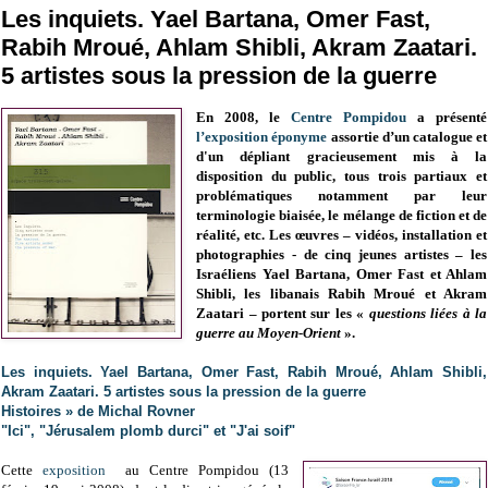
Les inquiets. Yael Bartana, Omer Fast,
Rabih Mroué, Ahlam Shibli, Akram Zaatari.
5 artistes sous la pression de la guerre
En 2008, le
Centre Pompidou
a présenté
l’exposition éponyme
assortie d’un catalogue et
d'un dépliant gracieusement mis à la
disposition du public, tous trois partiaux et
problématiques notamment par leur
terminologie biaisée, le mélange de fiction et de
réalité, etc. Les œuvres – vidéos, installation et
photographies - de cinq jeunes artistes – les
Israéliens Yael Bartana, Omer Fast et Ahlam
Shibli, les libanais Rabih Mroué et Akram
Zaatari – portent sur les «
questions liées à la
guerre au Moyen-Orient
».
Les inquiets. Yael Bartana, Omer Fast, Rabih Mroué, Ahlam Shibli,
Akram Zaatari. 5 artistes sous la pression de la guerre
Histoires » de Michal Rovner
"Ici", "Jérusalem plomb durci" et "J'ai soif"
Cette
exposition
au Centre Pompidou (13