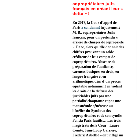
copropriétaires juifs
français en créant leur «
dette » !
En 2017, la Cour d’appel de
Paris
a condamné
injustement
M. B., copropriétaires Juifs
français, pour un prétendu «
arriéré de charges de copropriété
». Et ce, alors qu’elle donnait des
chiffres prouvant un solde
créditeur de leur compte de
copropriétaires. Absence de
préparation de l’audience,
carences basiques en droit, en
langue française et en
arithmétique, déni d’un procès
équitable notamment en violant
les droits de la défense des
justiciables juifs par une
partialité choquante et par une
mansuétude généreuse au
bénéfice du Syndicat des
copropriétaires et de son syndic
Foncia Paris fautifs… Les trois
magistrats de la Cour - Laure
Comte, Jean-Loup Carrière,
Frédéric Arbellot – ont infligé un