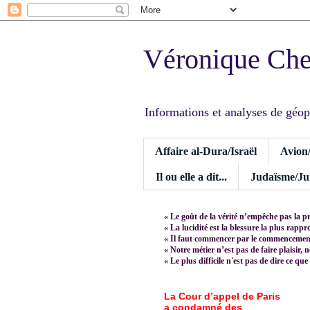
Véronique Ch
Informations et analyses de géopoli
Affaire al-Dura/Israël
Avion
Il ou elle a dit...
Judaïsme/Jui
« Le goût de la vérité n’empêche pas la p
« La lucidité est la blessure la plus rapp
« Il faut commencer par le commencement,
« Notre métier n’est pas de faire plaisir, 
« Le plus difficile n'est pas de dire ce que
La Cour d’appel de Paris
a condamné des