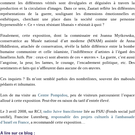
comment les différentes vérités sont divulguées et déguisées à travers la
production et la circulation d'images. Dans ce sens, Zaatari reflète les différentes
représentations de la guerre, soulignant les dimensions émotionnelles et
esthétiques, cherchant une place dans la société comme une personne
hypersensible ». Ce « vieux résistant libanais » résistait à quoi ?
Finalement, cette exposition, dont la commissaire est Joanna Mytkowska,
conservatrice au Musée national d’art moderne (MNAM) assistée de Anna
Hiddleston, attachée de conservation, révèle la faible différence entre la bombe
humaine communiste et celle islamiste, l’indifférence d’artistes à l’égard des
Israéliens Juifs. Pire : ceux-ci sont absents de ces « œuvres ». La guerre, c’est aussi
l’angoisse, la peur, les larmes, le courage, l’encadrement politique, etc. Des
sentiments et faits qui n’affleurent dans aucune de ces œuvres.
Ces inquiets ? Ils m’ont semblé parfois des nombrilistes, souvent des mabouls
pédants et inhumains.
Lors de ma visite au
Centre Pompidou
, peu de visiteurs parcouraient l’espace
alloué à cette exposition. Peut-être en raison du tarif d’entrée élevé.
Le 3 avril 2008, sur RCJ,
radio Juive francilienne
liée au FSJU (Fonds social juif
unifié), Francine Lutenberg,
responsable des projets culturels à l'ambassade
d’Israël en France
, a recommandé cette exposition…
A lire sur ce blog :