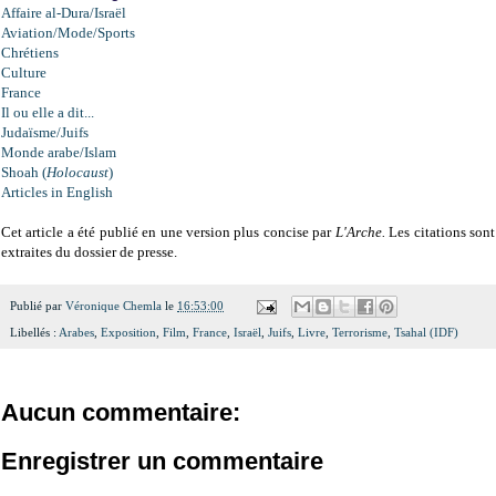
Affaire al-Dura/Israël
Aviation/Mode/Sports
Chrétiens
Culture
France
Il ou elle a dit...
Judaïsme/Juifs
Monde arabe/Islam
Shoah (
Holocaust
)
Articles in English
Cet article a été publié en une version plus concise par
L'Arche.
Les citations sont
extraites du dossier de presse.
Publié par
Véronique Chemla
le
16:53:00
Libellés :
Arabes
,
Exposition
,
Film
,
France
,
Israël
,
Juifs
,
Livre
,
Terrorisme
,
Tsahal (IDF)
Aucun commentaire:
Enregistrer un commentaire