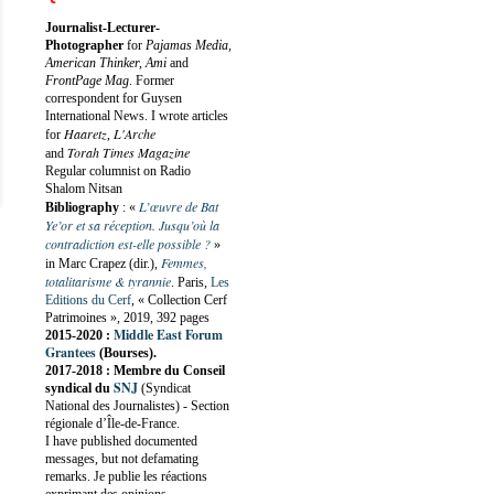
Journalist-Lecturer-
Photographer
for
Pajamas Media,
American Thinker, Ami
and
FrontPage Mag
. Former
correspondent for Guysen
International News. I wrote articles
Haaretz
L'Arche
for
,
Torah Times Magazine
and
Regular columnist on Radio
Shalom Nitsan
L’œuvre de Bat
Bibliography
:
«
Ye’or et sa réception. Jusqu’où la
contradiction est-elle possible ?
»
Femmes,
in Marc Crapez (dir.),
totalitarisme & tyrannie
. Paris,
Les
Editions du Cerf
, « Collection Cerf
Patrimoines », 2019, 392 pages
Middle East Forum
2015-2020 :
Grantees
(Bourses).
2017-2018 : Membre du Conseil
SNJ
syndical du
(Syndicat
National des Journalistes) - Section
régionale d’Île-de-France.
I have published documented
messages, but not defamating
remarks. Je publie les réactions