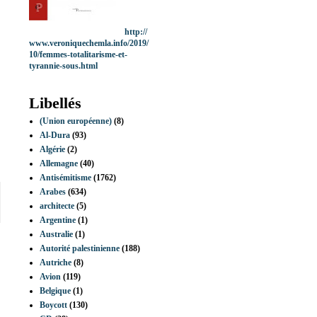
http://
www.veroniquechemla.info/2019/
10/femmes-totalitarisme-et-
tyrannie-sous.html
Libellés
(Union européenne)
(8)
Al-Dura
(93)
Algérie
(2)
Allemagne
(40)
Antisémitisme
(1762)
Arabes
(634)
architecte
(5)
Argentine
(1)
Australie
(1)
Autorité palestinienne
(188)
Autriche
(8)
Avion
(119)
Belgique
(1)
Boycott
(130)