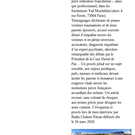
juive orthodoxe francilienne -, ainsi
que professionnel, dans les
Institutions Yad Mordekhaï (alors 4
rue Pavée, 75004 Paris).
Témoignages déchirants de jeunes
victimes traumatisées et de leurs
parents éprouvés, accusé souvent
dénué d’empathie envers les
victimes et en pleine inversion
accusatoire, diagnostic inquiétant
d’un expert psychiatre, direction
remarquable des débats par le
Président de la Cour David de
Pas… Un procès pénal sur un sujet
sensible, aux enjeux juridiques,
juifs, moraux et médicaux devant
inciter les parents et donateurs à une
exigence vitale envers les
institutions juives françaises
accueillant des enfants. Cet article
recourt, sans volonté de choquer,
aux termes précis pour désigner les
actes commis. J’évoquerai ce
procès lors de mon interview par
Radio Chalom Nitsan diffusée dès
le 26 mars 2026.