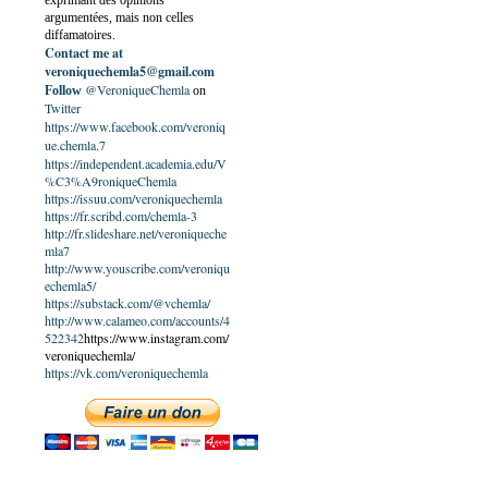
exprimant des opinions
argumentées, mais non celles
diffamatoires.
Contact me at
veroniquechemla5@gmail.com
@VeroniqueChemla
Follow
on
Twitter
https://www.facebook.com/veroniq
ue.chemla.7
https://independent.academia.edu/V
%C3%A9roniqueChemla
https://issuu.com/veroniquechemla
https://fr.scribd.com/chemla-3
http://fr.slideshare.net/veroniqueche
mla7
http://www.youscribe.com/veroniqu
echemla5/
https://substack.com/@vchemla/
http://www.calameo.com/accounts/4
522342
https://www.instagram.com/
veroniquechemla/
https://vk.com/veroniquechemla