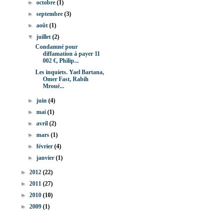
►
octobre
(1)
►
septembre
(3)
►
août
(1)
▼
juillet
(2)
Condamné pour
diffamation à payer 11
002 €, Philip...
Les inquiets. Yael Bartana,
Omer Fast, Rabih
Mroué...
►
juin
(4)
►
mai
(1)
►
avril
(2)
►
mars
(1)
►
février
(4)
►
janvier
(1)
►
2012
(22)
►
2011
(27)
►
2010
(10)
►
2009
(1)