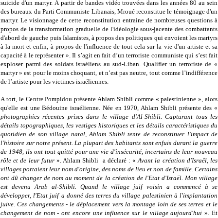
suicide d'un martyr. À partir de bandes vidéo trouvées dans les années 80 au sein
des bureaux du Parti Communiste Libanais, Mroué reconstitue le témoignage d'un
martyr. Le visionnage de cette reconstitution entraine de nombreuses questions à
propos de la transformation graduelle de l'idéologie sous-jacente des combattants
d'abord de gauche puis Islamistes, à propos des politiques qui envoient les martyrs
à la mort et enfin, à propos de l'influence de tout cela sur la vie d'un artiste et sa
capacité à le représenter ». Il s’agit en fait d’un terroriste communiste qui s’est fait
exploser parmi des soldats israéliens au sud-Liban. Qualifier un terroriste de «
martyr » est pour le moins choquant, et n’est pas neutre, tout comme l’indifférence
de l’artiste pour les victimes israéliennes.
A tort, le Centre Pompidou présente Ahlam Shibli comme « palestinienne », alors
qu'elle est une Bédouine israélienne. Née en 1970, Ahlam Shibli présente des «
photographies récentes prises dans le village d'Al-Shibli. Capturant tous les
détails topographiques, les vestiges historiques et les détails caractéristiques du
quotidien de son village natal, Ahlam Shibli tente de reconstituer l'impact de
l'histoire sur notre présent. La plupart des habitants sont enfuis durant la guerre
de 1948, ils ont tout quitté pour une vie d'insécurité, incertains de leur nouveau
rôle et de leur futur
». Ahlam Shibli a déclaré : «
Avant la création d'Israël,
les
villages portaient leur nom d'origine, des noms de lieu et non de famille. Certains
ont dû changer de nom au moment de la création de l'Etat d'Israël. Mon village
est devenu Arab al-Shibli. Quand le village juif voisin a commencé à se
développer, l'Etat juif a donné des terres du village palestinien à l'implantation
juive. Ces changements - le déplacement vers la montage loin de ses terres et le
changement de nom - ont encore une influence sur le village aujourd'hui
». Et