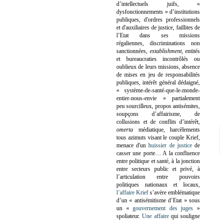
d’intellectuels juifs, «
dysfonctionnements » d’institutions
publiques, d'ordres professionnels
et d'auxiliaires de justice, faillites de
l’Etat dans ses missions
régaliennes, discriminations non
sanctionnées,
establishment
, entités
et bureaucraties incontrôlés ou
oublieux de leurs missions, absence
de mises en jeu de responsabilités
publiques, intérêt général dédaigné,
« système-de-santé-que-le-monde-
entier-nous-envie » partialement
peu sourcilleux, propos antisémites,
soupçons d’affairisme, de
collusions et de conflits d’intérêt,
omerta
médiatique, harcèlements
tous azimuts visant le couple Krief,
menace d'un
huissier de justice
de
casser une porte…
A la confluence
entre politique et santé, à la jonction
entre secteurs public et privé, à
l’articulation entre pouvoirs
politiques nationaux et locaux,
l’affaire Krief
s’avère emblématique
d’un « antisémitisme d’Etat » sous
un «
gouvernement des juges
»
spoliateur.
Une affaire
qui souligne