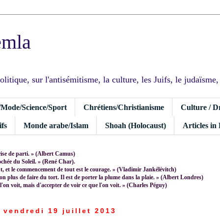
emla
tique, sur l'antisémitisme, la culture, les Juifs, le judaïsme, I
/Mode/Science/Sport
Chrétiens/Christianisme
Culture / D
fs
Monde arabe/Islam
Shoah (Holocaust)
Articles in
rise de parti. » (Albert Camus)
rochée du Soleil. » (René Char).
 et le commencement de tout est le courage. » (Vladimir Jankélévitch)
non plus de faire du tort. Il est de porter la plume dans la plaie. » (Albert Londres)
 l'on voit, mais d'accepter de voir ce que l'on voit. » (Charles Péguy)
vendredi 19 juillet 2013