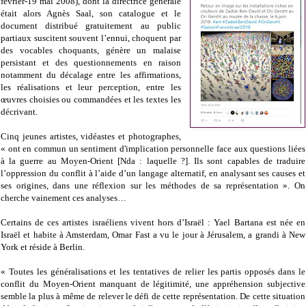
février-19 mai 2008), dont la directrice générale
était alors Agnès Saal, son catalogue et le
document distribué gratuitement au public
partiaux suscitent souvent l’ennui, choquent par
des vocables choquants, génère un malaise
persistant et des questionnements en raison
notamment du décalage entre les affirmations,
les réalisations et leur perception, entre les
œuvres choisies ou commandées et les textes les
décrivant.
Cinq jeunes artistes, vidéastes et photographes,
« ont en commun un sentiment d'implication personnelle face aux questions liées
à la guerre au Moyen-Orient [Nda : laquelle ?]. Ils sont capables de traduire
l’oppression du conflit à l’aide d’un langage alternatif, en analysant ses causes et
ses origines, dans une réflexion sur les méthodes de sa représentation ». On
cherche vainement ces analyses…
Certains de ces artistes israéliens vivent hors d’Israël : Yael Bartana est née en
Israël et habite à Amsterdam, Omar Fast a vu le jour à Jérusalem, a grandi à New
York et réside à Berlin.
« Toutes les généralisations et les tentatives de relier les partis opposés dans le
conflit du Moyen-Orient manquant de légitimité, une appréhension subjective
semble la plus à même de relever le défi de cette représentation. De cette situation