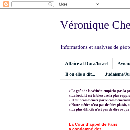
Véronique Ch
Informations et analyses de géopoli
Affaire al-Dura/Israël
Avion
Il ou elle a dit...
Judaïsme/Jui
« Le goût de la vérité n’empêche pas la p
« La lucidité est la blessure la plus rapp
« Il faut commencer par le commencement,
« Notre métier n’est pas de faire plaisir, 
« Le plus difficile n'est pas de dire ce que
La Cour d’appel de Paris
a condamné des