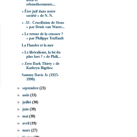
axels et
rebondissements...
« Être juif dans notre
société » de N. N.
« -33 - Crucifixion de Jésus
» par Denis van Waere...
« Le retour de la censure ?
» par Philippe Truffault
La Flandre et la mer
« Le libéralisme, la loi du
plus fort ? » de Phili...
« Zero Dark Thirty » de
Kathryn Bigelow
Sammy Davis Jr. (1925-
1990)
►
septembre
(23)
►
août
(33)
►
juillet
(30)
►
juin
(39)
►
mai
(30)
►
avril
(19)
►
mars
(27)