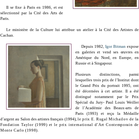
Il se fixe à Paris en 1986, et est
sélectionné par la Cité des Arts de
Paris.
Le ministère de la Culture lui attribue un atelier à la Cité des Artistes de
Cachan.
Depuis 1982,
Igor Bitman
expose
en galeries et vend ses œuvres en
Amérique du Nord, en Europe, en
Russie et à Singapour.
Plusieurs distinctions, parmi
lesquelles trois prix de l’Institut dont
le Grand Prix du portrait 1995, ont
été décernées à cet artiste.
Il a été
distingué notamment par le Prix
Spécial du Jury- Paul Louis Weiller
de l’Académie des Beaux-arts de
Paris (1993) et reçu la Médaille
d’argent au Salon des artistes français (1994),
le prix E. Rugal Michailov de la
Fondation Taylor (1999) et le prix international d’Art Contemporain de
Monte Carlo (1998)
.