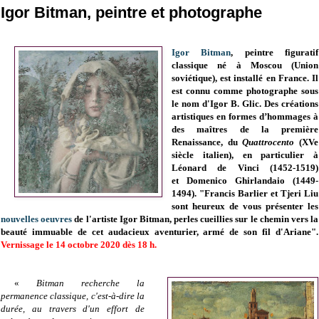
Igor Bitman, peintre et photographe
Igor Bitman
,
peintre figuratif
classique né à Moscou (Union
soviétique), est installé en France. Il
est connu comme photographe sous
le nom d'Igor B. Glic.
Des créations
artistiques en formes d’hommages à
des maîtres de la première
Renaissance, du
Quattrocento
(XVe
siècle italien), en particulier à
Léonard de Vinci (1452-1519)
et Domenico Ghirlandaio (1449-
1494). "
Francis Barlier et Tjeri Liu
sont heureux de vous présenter les
nouvelles oeuvres
de l'artiste Igor Bitman, perles cueillies sur le chemin vers la
beauté immuable de cet audacieux aventurier, armé de son fil d'Ariane".
Vernissage le 14 octobre 2020 dès 18 h.
«
Bitman recherche la
permanence classique, c'est-à-dire la
durée, au travers d'un effort de