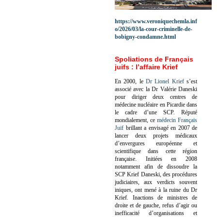
https://www.veroniquechemla.inf
o/2026/03/la-cour-criminelle-de-
bobigny-condamne.html
Spoliations de Français
juifs : l’affaire Krief
En 2000, le
Dr Lionel Krief
s’est
associé avec la Dr Valérie Daneski
pour diriger deux centres de
médecine nucléaire en Picardie dans
le cadre d’une SCP.
Réputé
mondialement, ce
médecin Français
Juif
brillant a envisagé en 2007 de
lancer deux projets médicaux
d’envergures européenne et
scientifique dans cette région
française.
Initiées en 2008
notamment afin de dissoudre la
SCP Krief Daneski, des procédures
judiciaires, aux verdicts souvent
iniques, ont mené à la ruine du Dr
Krief.
Inactions de ministres de
droite et de gauche, refus d’agir ou
inefficacité d’organisations et