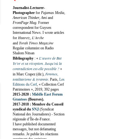
Journalist-Lecturer-
Photographer
for
Pajamas Media,
American Thinker, Ami
and
FrontPage Mag
. Former
correspondent for Guysen
International News. I wrote articles
Haaretz
L'Arche
for
,
Torah Times Magazine
and
Regular columnist on Radio
Shalom Nitsan
L’œuvre de Bat
Bibliography
:
«
Ye’or et sa réception. Jusqu’où la
contradiction est-elle possible ?
»
Femmes,
in Marc Crapez (dir.),
totalitarisme & tyrannie
. Paris,
Les
Editions du Cerf
, « Collection Cerf
Patrimoines », 2019, 392 pages
Middle East Forum
2015-2020 :
Grantees
(Bourses).
2017-2018 : Membre du Conseil
SNJ
syndical du
(Syndicat
National des Journalistes) - Section
régionale d’Île-de-France.
I have published documented
messages, but not defamating
remarks. Je publie les réactions