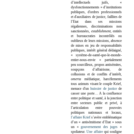
d’intellectuels juifs, «
dysfonctionnements » d’institutions
publiques, d'ordres professionnels
et d'auxiliaires de justice, faillites de
l’Etat dans ses missions
régaliennes, discriminations non
sanctionnées,
establishment
, entités
et bureaucraties incontrôlés ou
oublieux de leurs missions, absence
de mises en jeu de responsabilités
publiques, intérêt général dédaigné,
« système-de-santé-que-le-monde-
entier-nous-envie » partialement
peu sourcilleux, propos antisémites,
soupçons d’affairisme, de
collusions et de conflits d’intérêt,
omerta
médiatique, harcèlements
tous azimuts visant le couple Krief,
menace d'un
huissier de justice
de
casser une porte…
A la confluence
entre politique et santé, à la jonction
entre secteurs public et privé, à
l’articulation entre pouvoirs
politiques nationaux et locaux,
l’affaire Krief
s’avère emblématique
d’un « antisémitisme d’Etat » sous
un «
gouvernement des juges
»
spoliateur.
Une affaire
qui souligne