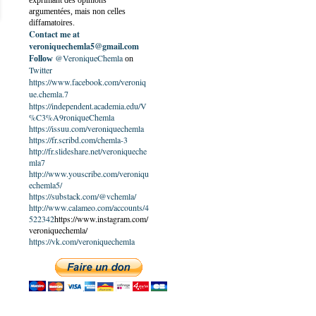
exprimant des opinions
argumentées, mais non celles
diffamatoires.
Contact me at
veroniquechemla5@gmail.com
@VeroniqueChemla
Follow
on
Twitter
https://www.facebook.com/veroniq
ue.chemla.7
https://independent.academia.edu/V
%C3%A9roniqueChemla
https://issuu.com/veroniquechemla
https://fr.scribd.com/chemla-3
http://fr.slideshare.net/veroniqueche
mla7
http://www.youscribe.com/veroniqu
echemla5/
https://substack.com/@vchemla/
http://www.calameo.com/accounts/4
522342
https://www.instagram.com/
veroniquechemla/
https://vk.com/veroniquechemla