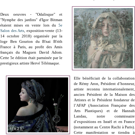
Deux oeuvres - "Odalisque" et
"Nymphe des jardins" d'Igor Bitman
étaient mises en vente lors du
5e
Salon des Arts
, exposition-vente (13-
14 octobre 2018) organisée par la
loge Ben Gourion du B'nai B'rith
France à Paris, au profit des Amis
français du Maguen David Adom.
Cette 5e édition était parrainée par le
prestigieux artiste Hervé Télémaque.
Elle bénéficiait de la collaboration
de Rémy Aron, Président d’honneur,
artiste reconnu internationalement,
ancien Président de la Maison des
Artistes et le Président fondateur de
l’AFAP (Association Française des
Arts Plastiques) et de Hannah
Landau, notre commissaire
d’expositions en Israël et en France
(notamment au Centre Rachi à Paris).
Cette manifestation se tiendra à