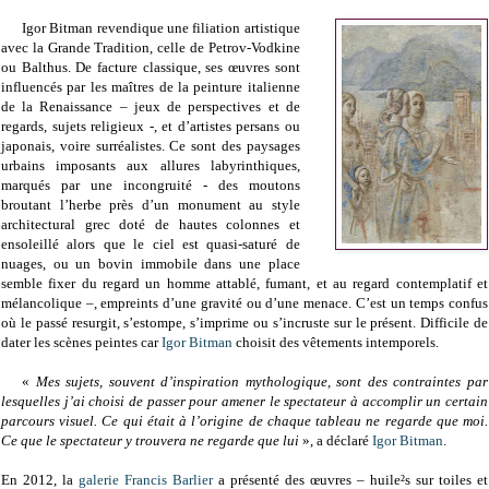
Igor Bitman revendique une filiation artistique
avec la Grande Tradition, celle de
Petrov-Vodkine
ou Balthus. De facture classique, ses œuvres sont
influencés par les maîtres de la peinture italienne
de la Renaissance – jeux de perspectives et de
regards, sujets religieux -, et d’artistes persans ou
japonais, voire surréalistes. Ce sont des paysages
urbains imposants aux allures labyrinthiques,
marqués par une incongruité - des moutons
broutant l’herbe près d’un monument au style
architectural grec doté de hautes colonnes et
ensoleillé alors que le ciel est quasi-saturé de
nuages, ou un bovin immobile dans une place
semble fixer du regard un homme attablé, fumant, et au regard contemplatif et
mélancolique –, empreints d’une gravité ou d’une menace. C’est un temps confus
où le passé resurgit, s’estompe, s’imprime ou s’incruste sur le présent. Difficile de
dater les scènes peintes car
Igor Bitman
choisit des
vêtements intemporels.
«
Mes sujets, souvent d’inspiration mythologique, sont des contraintes par
lesquelles j’ai choisi de passer pour amener le spectateur à accomplir un certain
parcours visuel. Ce qui était à l’origine de chaque tableau ne regarde que moi.
Ce que le spectateur y trouvera ne regarde que lui
», a déclaré
Igor Bitman
.
En 2012, la
galerie Francis Barlier
a présenté des œuvres – huile²s sur toiles et