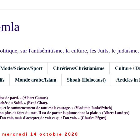
emla
tique, sur l'antisémitisme, la culture, les Juifs, le judaïsme, I
/Mode/Science/Sport
Chrétiens/Christianisme
Culture / D
fs
Monde arabe/Islam
Shoah (Holocaust)
Articles in
rise de parti. » (Albert Camus)
rochée du Soleil. » (René Char).
 et le commencement de tout est le courage. » (Vladimir Jankélévitch)
non plus de faire du tort. Il est de porter la plume dans la plaie. » (Albert Londres)
 l'on voit, mais d'accepter de voir ce que l'on voit. » (Charles Péguy)
mercredi 14 octobre 2020