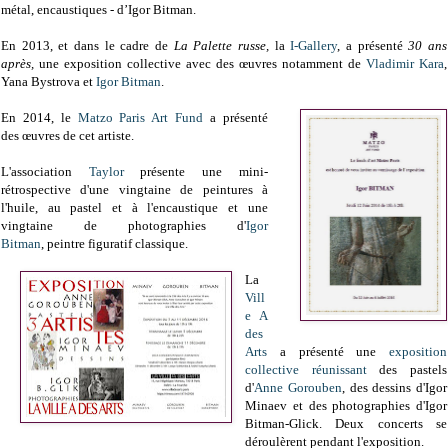
métal, encaustiques - d’Igor Bitman.
En 2013, et d
ans le cadre de
La Palette russe,
la
I-Gallery
, a présenté
30 ans
après,
une exposition collective avec des œuvres notamment de
Vladimir Kara
,
Yana Bystrova et
Igor Bitman
.
En 2014, le
Matzo Paris Art Fund
a présenté
des œuvres de cet artiste.
L'association
Taylor
présente une mini-
rétrospective d'une vingtaine de peintures à
l'huile, au pastel et à l'encaustique et une
vingtaine de photographies d'
Igor
Bitman
,
peintre figuratif classique.
La
Vill
e A
des
Arts
a
présenté une
exposition
collective
réunissant
des pastels
d'
Anne Gorouben
, des dessins d'Igor
Minaev et des photographies d'Igor
Bitman-Glick. Deux concerts se
déroulèrent pendant l'exposition.