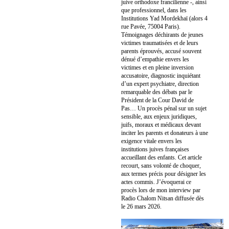
juive orthodoxe francilienne -, ainsi
que professionnel, dans les
Institutions Yad Mordekhaï (alors 4
rue Pavée, 75004 Paris).
Témoignages déchirants de jeunes
victimes traumatisées et de leurs
parents éprouvés, accusé souvent
dénué d’empathie envers les
victimes et en pleine inversion
accusatoire, diagnostic inquiétant
d’un expert psychiatre, direction
remarquable des débats par le
Président de la Cour David de
Pas… Un procès pénal sur un sujet
sensible, aux enjeux juridiques,
juifs, moraux et médicaux devant
inciter les parents et donateurs à une
exigence vitale envers les
institutions juives françaises
accueillant des enfants. Cet article
recourt, sans volonté de choquer,
aux termes précis pour désigner les
actes commis. J’évoquerai ce
procès lors de mon interview par
Radio Chalom Nitsan diffusée dès
le 26 mars 2026.