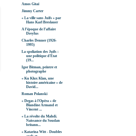
Amos Gitaï
Jimmy Carter
« La ville sans Juifs » par
Hans Karl Breslauer
A l’époque de l’affaire
Dreyfus
Charles Denner (1926-
1995)
La spoliation des Juifs :
une politique d'État
(19...
Igor Bitman, peintre et
photographe
« Ku Klux Klan, une
histoire américaine » de
David...
Roman Polanski
« Degas à l'Opéra » de
Blandine Armand et
Vincent ...
« La révolte du Mahdi.
Naissance du Soudan
britann...
« Katarina Witt - Doubles