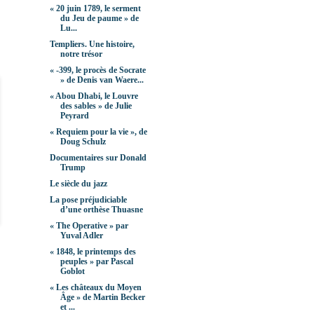
« 20 juin 1789, le serment
du Jeu de paume » de
Lu...
Templiers. Une histoire,
notre trésor
« -399, le procès de Socrate
» de Denis van Waere...
« Abou Dhabi, le Louvre
des sables » de Julie
Peyrard
« Requiem pour la vie », de
Doug Schulz
Documentaires sur Donald
Trump
Le siècle du jazz
La pose préjudiciable
d’une orthèse Thuasne
« The Operative » par
Yuval Adler
« 1848, le printemps des
peuples » par Pascal
Goblot
« Les châteaux du Moyen
Âge » de Martin Becker
et ...