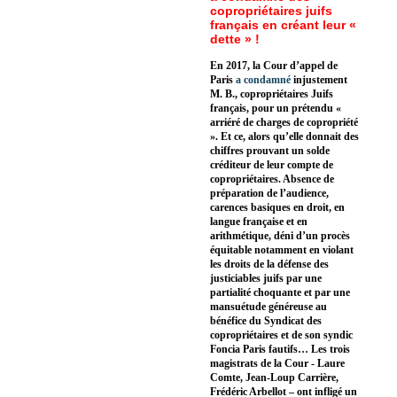
copropriétaires juifs
français en créant leur «
dette » !
En 2017, la Cour d’appel de
Paris
a condamné
injustement
M. B., copropriétaires Juifs
français, pour un prétendu «
arriéré de charges de copropriété
». Et ce, alors qu’elle donnait des
chiffres prouvant un solde
créditeur de leur compte de
copropriétaires. Absence de
préparation de l’audience,
carences basiques en droit, en
langue française et en
arithmétique, déni d’un procès
équitable notamment en violant
les droits de la défense des
justiciables juifs par une
partialité choquante et par une
mansuétude généreuse au
bénéfice du Syndicat des
copropriétaires et de son syndic
Foncia Paris fautifs… Les trois
magistrats de la Cour - Laure
Comte, Jean-Loup Carrière,
Frédéric Arbellot – ont infligé un