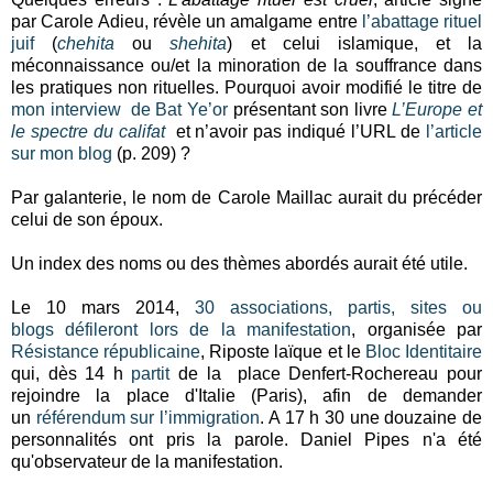
par Carole Adieu, révèle un amalgame entre
l’abattage rituel
juif
(
chehita
ou
shehita
) et celui islamique, et la
méconnaissance ou/et la minoration de la souffrance dans
les pratiques non rituelles. Pourquoi avoir modifié le titre de
mon interview de Bat Ye’or
présentant son livre
L’Europe et
le spectre du califat
et n’avoir pas indiqué l’URL de
l’article
sur mon blog
(p. 209) ?
Par galanterie, le nom de Carole Maillac aurait du précéder
celui de son époux.
Un index des noms ou des thèmes abordés aurait été utile.
Le 10 mars 2014,
30 associations, partis, sites ou
blogs
défileront lors de la manifestation
, organisée par
Résistance républicaine
, Riposte laïque et le
Bloc Identitaire
qui, dès 14 h
partit
de la place Denfert-Rochereau pour
rejoindre la place d'Italie (Paris), afin de demander
un
référendum sur l’immigration
. A 17 h 30 une douzaine de
personnalités ont pris la parole. Daniel Pipes n'a été
qu'observateur de la manifestation.