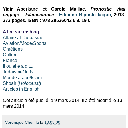
Yidir Aberkane et Carole Maillac,
Pronostic vital
engagé… Islamectomie !
Editions Riposte laïque
, 2013.
373 pages. ISBN : 978 29536042 6 9. 19 €
A lire sur ce blog :
Affaire al-Dura/Israël
Aviation/Mode/Sports
Chrétiens
Culture
France
Il ou elle a dit...
Judaïsme/Juifs
Monde arabe/Islam
Shoah (
Holocaust
)
Articles in English
Cet article a été publié le 9 mars 2014. Il a été modifié le 13
mars 2014.
Véronique Chemla
le
18:08:00