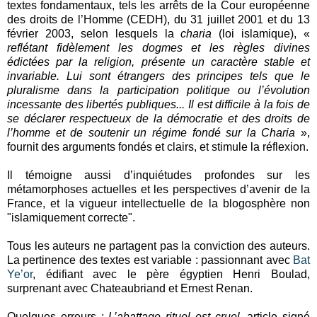
textes fondamentaux, tels les arrêts de la Cour européenne
des droits de l’Homme (CEDH), du 31 juillet 2001 et du 13
février 2003, selon lesquels la
charia
(loi islamique), «
reflétant fidèlement les dogmes et les règles divines
édictées par la religion, présente un caractère stable et
invariable. Lui sont étrangers des principes tels que le
pluralisme dans la participation politique ou l’évolution
incessante des libertés publiques... Il est difficile à la fois de
se déclarer respectueux de la démocratie et des droits de
l’homme et de soutenir un régime fondé sur la Charia
»,
fournit des arguments fondés et clairs, et stimule la réflexion.
Il témoigne aussi d’inquiétudes profondes sur les
métamorphoses actuelles et les perspectives d’avenir de la
France, et la vigueur intellectuelle de la blogosphère non
"islamiquement correcte".
Tous les auteurs ne partagent pas la conviction des auteurs.
La pertinence des textes est variable : passionnant avec
Bat
Ye’or
, édifiant avec le père égyptien Henri Boulad,
surprenant avec Chateaubriand et Ernest Renan.
Quelques erreurs :
L’abattage rituel est cruel
, article signé