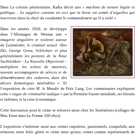
Dans La colonie pénitentiaire, Kafka décrit une
« machine de torture légale et
publique… Le supplice consiste en ceci que la herse est armée d’aiguilles qui
inscrivent dans la chair du condamné le commandement qu’il a violé
».
Dans les années 1920, se développe
dans l’Allemagne de Weimar une «
imagerie singulière et violente autour
du Lustmörder, le criminel sexuel. Otto
Dix, George Grosz, Schlichter et plus
généralement les peintres de la Neue
Sachlichkeit – La Nouvelle Objectivité –
multiplient les scènes de meurtres,
souvent accompagnées de sévices et de
démembrement des cadavres, dans des
décors domestiques misérables
». Et
l’exposition de citer
M. le Maudit
de Fritz Lang. Les commissaires expliquent
cette «
vague de criminalité sadique
» par la Première Guerre mondiale, ses blessés
et infirmes, et la crise économique.
Cette fascination pour le crime se retrouve aussi chez les Surréalistes (collages de
Max Ernst dans
La Femme 100 têtes
).
L’exposition s’intéresse aussi aux crimes crapuleux, passionnels, compulsifs, aux
relations entre folie, génie et crime ainsi qu'aux crimes comme représentatifs de