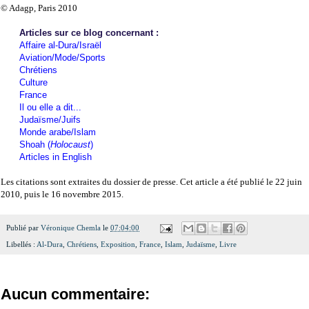
© Adagp, Paris 2010
Articles sur ce blog concernant :
Affaire al-Dura/Israël
Aviation/Mode/Sports
Chrétiens
Culture
France
Il ou elle a dit...
Judaïsme/Juifs
Monde arabe/Islam
Shoah (
Holocaust
)
Articles in English
Les citations sont extraites du dossier de presse. Cet article a été publié le 22 juin
2010, puis le 16 novembre 2015.
Publié par
Véronique Chemla
le
07:04:00
Libellés :
Al-Dura
,
Chrétiens
,
Exposition
,
France
,
Islam
,
Judaïsme
,
Livre
Aucun commentaire: