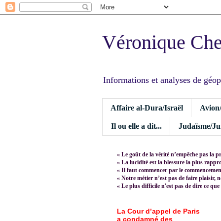
Véronique Ch
Informations et analyses de géopoli
Affaire al-Dura/Israël
Avion
Il ou elle a dit...
Judaïsme/Jui
« Le goût de la vérité n’empêche pas la p
« La lucidité est la blessure la plus rapp
« Il faut commencer par le commencement,
« Notre métier n’est pas de faire plaisir, 
« Le plus difficile n'est pas de dire ce que
La Cour d’appel de Paris
a condamné des