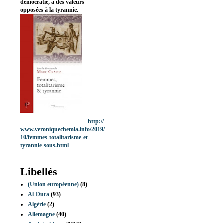
démocratie, à des valeurs
opposées à la tyrannie.
http://
www.veroniquechemla.info/2019/
10/femmes-totalitarisme-et-
tyrannie-sous.html
Libellés
(Union européenne)
(8)
Al-Dura
(93)
Algérie
(2)
Allemagne
(40)