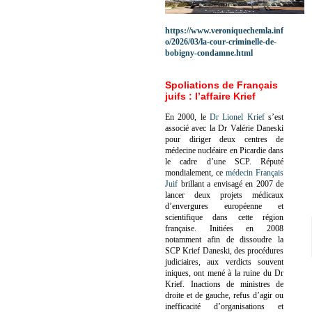
https://www.veroniquechemla.inf
o/2026/03/la-cour-criminelle-de-
bobigny-condamne.html
Spoliations de Français
juifs : l’affaire Krief
En 2000, le
Dr Lionel Krief
s’est
associé avec la Dr Valérie Daneski
pour diriger deux centres de
médecine nucléaire en Picardie dans
le cadre d’une SCP.
Réputé
mondialement, ce
médecin Français
Juif
brillant a envisagé en 2007 de
lancer deux projets médicaux
d’envergures européenne et
scientifique dans cette région
française.
Initiées en 2008
notamment afin de dissoudre la
SCP Krief Daneski, des procédures
judiciaires, aux verdicts souvent
iniques, ont mené à la ruine du Dr
Krief.
Inactions de ministres de
droite et de gauche, refus d’agir ou
inefficacité d’organisations et