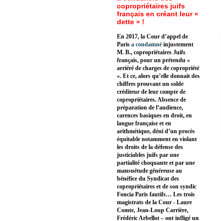
copropriétaires juifs
français en créant leur «
dette » !
En 2017, la Cour d’appel de
Paris
a condamné
injustement
M. B., copropriétaires Juifs
français, pour un prétendu «
arriéré de charges de copropriété
». Et ce, alors qu’elle donnait des
chiffres prouvant un solde
créditeur de leur compte de
copropriétaires. Absence de
préparation de l’audience,
carences basiques en droit, en
langue française et en
arithmétique, déni d’un procès
équitable notamment en violant
les droits de la défense des
justiciables juifs par une
partialité choquante et par une
mansuétude généreuse au
bénéfice du Syndicat des
copropriétaires et de son syndic
Foncia Paris fautifs… Les trois
magistrats de la Cour - Laure
Comte, Jean-Loup Carrière,
Frédéric Arbellot – ont infligé un