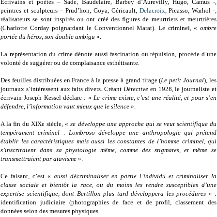
Ecrivains et poètes – Sade, Baudelaire, Barbey d’Aurevilly, Hugo, Camus -,
peintres et sculpteurs – Prud’hon, Goya, Géricault,
Delacroix
, Picasso, Warhol -,
réalisateurs se sont inspirés ou ont créé des figures de meurtriers et meurtrières
(Charlotte Corday poignardant le Conventionnel Marat). Le criminel, «
ombre
portée du héros, son double ambigu
».
La représentation du crime dénote aussi fascination ou répulsion, procède d’une
volonté de suggérer ou de complaisance esthétisante.
Des feuilles distribuées en France à la presse à grand tirage (
Le petit Journal
), les
journaux s’intéressent aux faits divers. Créant
Détective
en 1928, le journaliste et
écrivain Joseph Kessel déclare : «
Le crime existe, c’est une réalité, et pour s’en
défendre, l’information vaut mieux que le silence
».
A la fin du XIXe siècle, «
se développe une approche qui se veut scientifique du
tempérament criminel : Lombroso développe une anthropologie qui prétend
établir les caractéristiques mais aussi les constantes de l’homme criminel, qui
s’inscriraient dans sa physiologie même, comme des stigmates, et même se
transmettraient par atavisme
».
Ce faisant, c’est «
aussi décriminaliser en partie l’individu et criminaliser la
classe sociale et bientôt la race, ou du moins les rendre susceptibles d’une
expertise scientifique, dont Bertillon plus tard développera les procédures
» :
identification judiciaire (photographies de face et de profil, classement des
données selon des mesures physiques.