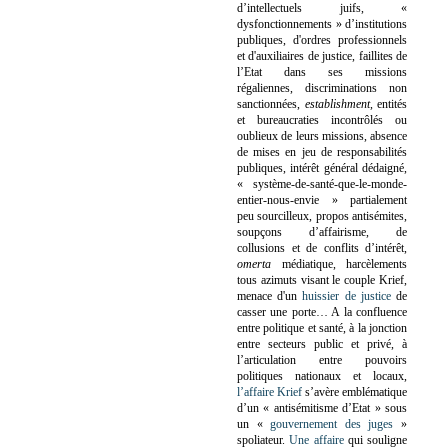
d’intellectuels juifs, «
dysfonctionnements » d’institutions
publiques, d'ordres professionnels
et d'auxiliaires de justice, faillites de
l’Etat dans ses missions
régaliennes, discriminations non
sanctionnées,
establishment
, entités
et bureaucraties incontrôlés ou
oublieux de leurs missions, absence
de mises en jeu de responsabilités
publiques, intérêt général dédaigné,
« système-de-santé-que-le-monde-
entier-nous-envie » partialement
peu sourcilleux, propos antisémites,
soupçons d’affairisme, de
collusions et de conflits d’intérêt,
omerta
médiatique, harcèlements
tous azimuts visant le couple Krief,
menace d'un
huissier de justice
de
casser une porte…
A la confluence
entre politique et santé, à la jonction
entre secteurs public et privé, à
l’articulation entre pouvoirs
politiques nationaux et locaux,
l’affaire Krief
s’avère emblématique
d’un « antisémitisme d’Etat » sous
un «
gouvernement des juges
»
spoliateur.
Une affaire
qui souligne