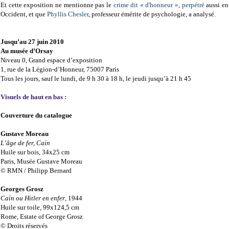
Et cette exposition ne mentionne pas le
crime dit « d'honneur »
,
perpétré
aussi en
Occident, et que
Phyllis Chesler
, professeur émérite de psychologie, a analysé.
Jusqu’au 27 juin 2010
Au musée d’Orsay
Niveau 0, Grand espace d’exposition
1, rue de la Légion-d’Honneur, 75007 Paris
Tous les jours, sauf le lundi, de 9 h 30 à 18 h, le jeudi jusqu’à 21 h 45
Visuels de haut en bas :
Couverture du catalogue
Gustave Moreau
L’âge de fer, Caïn
Huile sur bois, 34x25 cm
Paris, Musée Gustave Moreau
© RMN / Philipp Bernard
Georges Grosz
Caïn ou Hitler en enfer
, 1944
Huile sur toile, 99x124,5 cm
Rome, Estate of George Grosz
© Droits réservés