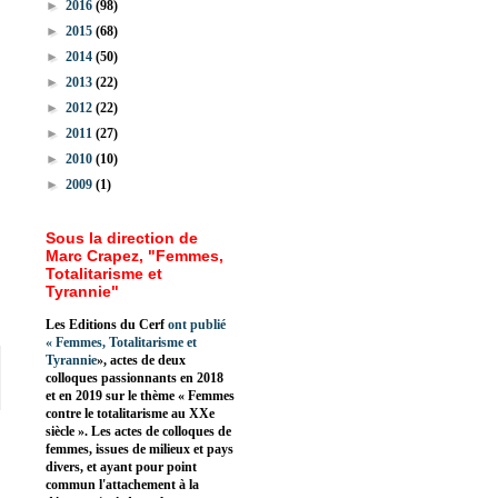
►
2016
(98)
►
2015
(68)
►
2014
(50)
►
2013
(22)
►
2012
(22)
►
2011
(27)
►
2010
(10)
►
2009
(1)
Sous la direction de
Marc Crapez, "Femmes,
Totalitarisme et
Tyrannie"
Les Editions du Cerf
ont publié
«
Femmes, Totalitarisme et
Tyrannie
», actes de deux
colloques passionnants en 2018
et en 2019 sur le thème « Femmes
contre le totalitarisme au XXe
siècle ». Les actes de colloques de
femmes, issues de milieux et pays
divers, et ayant pour point
commun l'attachement à la