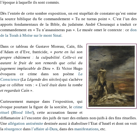
l’époque à laquelle ils sont commis.
Dès l’entrée de cette sombre exposition, on est stupéfait de constater qu’est omise
la source biblique du 6e commandement « Tu ne tueras point ». C’est l’un des
apports fondamentaux de la Bible, du judaïsme. André Chouraqui a traduit ce
commandement en « Tu n’assassineras pas ». Le musée omet le contexte : ce
don
de la Torah à Moïse sur le mont Sinaï
.
Dans ce tableau de Gustave Moreau, Caïn, fils
d’Adam et d’Eve, fratricide, «
porte en lui son
propre châtiment : la culpabilité. Celle-ci est
autant le fruit de son remords que celui du
jugement implacable de Dieu
». Et Victor Hugo
évoquera ce crime dans son poème
La
Conscience
(
La Légende des siècles
) qui s'achève
par ce célèbre vers : «
L'oeil était dans la tombe
et regardait Caïn
».
Curieusement manque dans l’exposition, qui
évoque pourtant la figure de la sorcière, le
crime
rituel
(
Blood libel
), cette accusation fausse et
diffamatoire à l’encontre des juifs de tuer des enfants non-juifs à des fins rituelles.
Une
allégation antisémite
destinée aussi à diaboliser l’Etat d’Israël et dont on voit
la
résurgence
dans
l’affaire al-Dura
, dans des
manifestations
, etc.