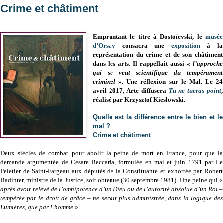
Crime et châtiment
Empruntant le titre à Dostoïevski, le
musée
d’Orsay
consacra une
exposition
à la
représentation du crime et de son châtiment
dans les arts. Il rappellait aussi «
l’approche
qui se veut scientifique du tempérament
criminel
». Une réflexion sur le Mal. Le 24
avril 2017, Arte diffusera
Tu ne tueras point
,
réalisé par
Krzysztof Kieslowski.
Quelle est la différence entre le bien et le
mal ?
Crime et châtiment
Deux siècles de combat pour abolir la peine de mort en France, pour que la
demande argumentée de Cesare Beccaria, formulée en mai et juin 1791 par Le
Peletier de Saint-Fargeau aux députés de la Constituante et exhortée par Robert
Badinter, ministre de la Justice, soit obtenue (30 septembre 1981). Une peine qui «
après avoir relevé de l’omnipotence d’un Dieu ou de l’autorité absolue d’un Roi –
tempérée par le droit de grâce – ne serait plus administrée, dans la logique des
Lumières, que par l’homme
».