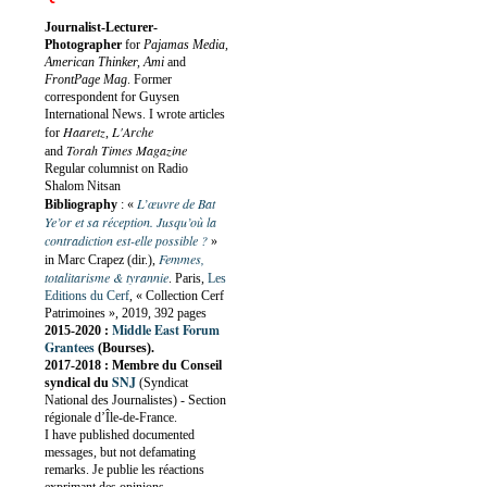
Journalist-Lecturer-
Photographer
for
Pajamas Media,
American Thinker, Ami
and
FrontPage Mag
. Former
correspondent for Guysen
International News. I wrote articles
Haaretz
L'Arche
for
,
Torah Times Magazine
and
Regular columnist on Radio
Shalom Nitsan
L’œuvre de Bat
Bibliography
:
«
Ye’or et sa réception. Jusqu’où la
contradiction est-elle possible ?
»
Femmes,
in Marc Crapez (dir.),
totalitarisme & tyrannie
. Paris,
Les
Editions du Cerf
, « Collection Cerf
Patrimoines », 2019, 392 pages
Middle East Forum
2015-2020 :
Grantees
(Bourses).
2017-2018 : Membre du Conseil
SNJ
syndical du
(Syndicat
National des Journalistes) - Section
régionale d’Île-de-France.
I have published documented
messages, but not defamating
remarks. Je publie les réactions