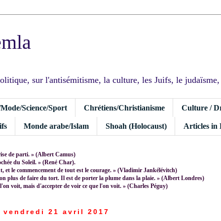
emla
tique, sur l'antisémitisme, la culture, les Juifs, le judaïsme, I
/Mode/Science/Sport
Chrétiens/Christianisme
Culture / D
fs
Monde arabe/Islam
Shoah (Holocaust)
Articles in
rise de parti. » (Albert Camus)
rochée du Soleil. » (René Char).
 et le commencement de tout est le courage. » (Vladimir Jankélévitch)
non plus de faire du tort. Il est de porter la plume dans la plaie. » (Albert Londres)
 l'on voit, mais d'accepter de voir ce que l'on voit. » (Charles Péguy)
vendredi 21 avril 2017