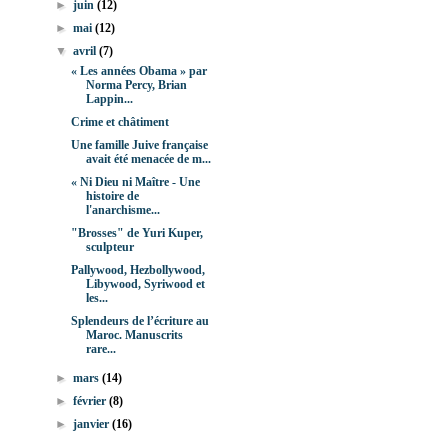
►
juin
(12)
►
mai
(12)
▼
avril
(7)
« Les années Obama » par
Norma Percy, Brian
Lappin...
Crime et châtiment
Une famille Juive française
avait été menacée de m...
« Ni Dieu ni Maître - Une
histoire de
l'anarchisme...
"Brosses" de Yuri Kuper,
sculpteur
Pallywood, Hezbollywood,
Libywood, Syriwood et
les...
Splendeurs de l’écriture au
Maroc. Manuscrits
rare...
►
mars
(14)
►
février
(8)
►
janvier
(16)