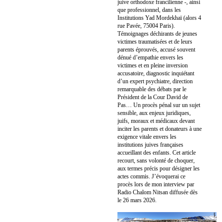
juive orthodoxe francilienne -, ainsi
que professionnel, dans les
Institutions Yad Mordekhaï (alors 4
rue Pavée, 75004 Paris).
Témoignages déchirants de jeunes
victimes traumatisées et de leurs
parents éprouvés, accusé souvent
dénué d’empathie envers les
victimes et en pleine inversion
accusatoire, diagnostic inquiétant
d’un expert psychiatre, direction
remarquable des débats par le
Président de la Cour David de
Pas… Un procès pénal sur un sujet
sensible, aux enjeux juridiques,
juifs, moraux et médicaux devant
inciter les parents et donateurs à une
exigence vitale envers les
institutions juives françaises
accueillant des enfants. Cet article
recourt, sans volonté de choquer,
aux termes précis pour désigner les
actes commis. J’évoquerai ce
procès lors de mon interview par
Radio Chalom Nitsan diffusée dès
le 26 mars 2026.