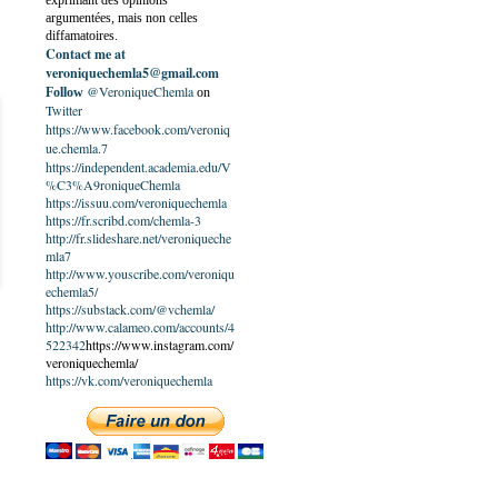
exprimant des opinions
argumentées, mais non celles
diffamatoires.
Contact me at
veroniquechemla5@gmail.com
@VeroniqueChemla
Follow
on
Twitter
https://www.facebook.com/veroniq
ue.chemla.7
https://independent.academia.edu/V
%C3%A9roniqueChemla
https://issuu.com/veroniquechemla
https://fr.scribd.com/chemla-3
http://fr.slideshare.net/veroniqueche
mla7
http://www.youscribe.com/veroniqu
echemla5/
https://substack.com/@vchemla/
http://www.calameo.com/accounts/4
522342
https://www.instagram.com/
veroniquechemla/
https://vk.com/veroniquechemla