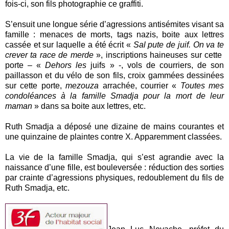
fois-ci, son fils photographie ce graffiti.
S’ensuit une longue série d’agressions antisémites visant sa
famille : menaces de morts, tags nazis, boite aux lettres
cassée et sur laquelle a été écrit «
Sal pute de juif. On va te
crever ta race de merde
», inscriptions haineuses sur cette
porte – «
Dehors les
juifs » -, vols de courriers, de son
paillasson et du vélo de son fils, croix gammées dessinées
sur cette porte,
mezouza
arrachée, courrier «
Toutes mes
condoléances à la famille Smadja pour la mort de leur
maman
» dans sa boite aux lettres, etc.
Ruth Smadja a déposé une dizaine de mains courantes et
une quinzaine de plaintes contre X. Apparemment classées.
La vie de la famille Smadja, qui s’est agrandie avec la
naissance d’une fille, est bouleversée : réduction des sorties
par crainte d’agressions physiques, redoublement du fils de
Ruth Smadja, etc.