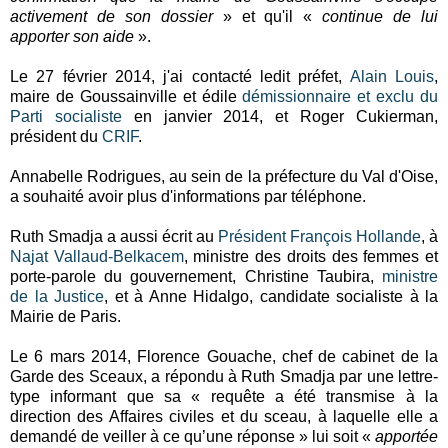
activement de son dossier
» et qu'il «
continue de lui
apporter son aide
».
Le 27 février 2014, j'ai contacté ledit préfet,
Alain Louis
,
maire de Goussainville et édile
démissionnaire et exclu du
Parti socialiste
en janvier 2014, et Roger Cukierman,
président du
CRIF
.
Annabelle Rodrigues, au sein de la préfecture du Val d'Oise,
a souhaité avoir plus d'informations par téléphone.
Ruth Smadja a aussi écrit au
Président François Hollande
, à
Najat Vallaud-Belkacem
, ministre des droits des femmes et
porte-parole du gouvernement, Christine Taubira,
ministre
de la Justice
, et à Anne Hidalgo, candidate socialiste à la
Mairie de Paris.
Le 6 mars 2014, Florence Gouache, chef de cabinet de la
Garde des Sceaux, a répondu à Ruth Smadja par une lettre-
type informant que sa « requête a été transmise à la
direction des Affaires civiles et du sceau, à laquelle elle a
demandé de veiller à ce qu’une réponse » lui soit «
apportée