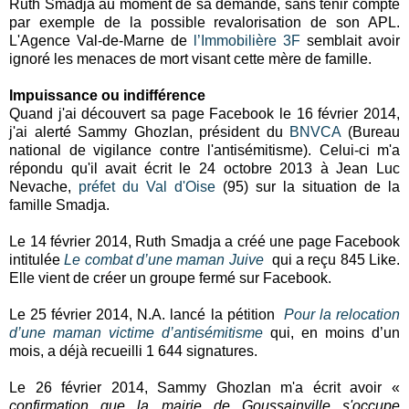
Ruth Smadja au moment de sa demande, sans tenir compte
par exemple de la possible revalorisation de son APL.
L'Agence Val-de-Marne de
l’Immobilière 3F
semblait avoir
ignoré les menaces de mort visant cette mère de famille.
Impuissance ou indifférence
Quand j'ai découvert sa page Facebook le 16 février 2014,
j'ai alerté Sammy Ghozlan, président du
BNVCA
(Bureau
national de vigilance contre l'antisémitisme). Celui-ci m'a
répondu qu'il avait écrit le 24 octobre 2013 à Jean Luc
Nevache,
préfet du Val d'Oise
(95) sur la situation de la
famille Smadja.
Le 14 février 2014, Ruth Smadja a créé une page Facebook
intitulée
Le combat d’une maman Juive
qui a reçu 845 Like.
Elle vient de créer un groupe fermé sur Facebook.
Le 25 février 2014, N.A. lancé la pétition
Pour la relocation
d’une maman victime d’antisémitisme
qui, en moins d’un
mois, a déjà recueilli 1 644 signatures.
Le 26 février 2014, Sammy Ghozlan m'a écrit avoir «
confirmation que la mairie de Goussainville s'occupe