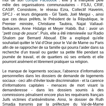
mur de son
compte Facebook
: elle y a interpellé pèle
mêle des organisations communautaires - FSJU, CRIF,
CASIP, Consistoire, le réseau Ezra, Collectif Haverim,
SPCJ - et leurs dirigeants - Gil Taieb, Joël Mergui -, ainsi
que ces deux préfets, le Président de la République, le
Premier ministre, Christiane Taubira, Najat Vallaud-
Belkacem, Anne Hidalgo et Meyer Habib. But : avoir un
"
petit coup de pouce
". Puis, elle a été interviewée sur Radio
Shalom par Bernard Abouaf. Elle a expliqué qu'elle
souhaitait quitter le Val d'Oise pour le Val de Marne ou Paris
afin de se rapprocher de sa famille qui pourra l'aider dans sa
recherche d'un travail ou garder sa petite fille pendant sa
journée de travail, et de quartiers où ses enfants et elle
pourront aisément et librement pratiquer sa religion.
Le manque de logements sociaux, l'absence d'informations
personnelles dans les dossiers de demande de logements
sociaux - ceci afin d'éviter toute discrimination - et la carence
d'informations capitales - menaces de mort visant la
demanderesse - dans les dossiers soumis à des
commissions pénalisent encore plus les requérants français
Juifs victimes d’antisémitisme. Ainsi, le dossier de Ruth
Smadja transmis par la préfecture du Val-de-Marne