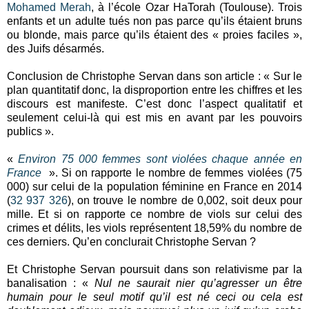
Mohamed Merah
, à l’école Ozar HaTorah (Toulouse). Trois
enfants et un adulte tués non pas parce qu’ils étaient bruns
ou blonde, mais parce qu’ils étaient des « proies faciles »,
des Juifs désarmés.
Conclusion de Christophe Servan dans son article : « Sur le
plan quantitatif donc, la disproportion entre les chiffres et les
discours est manifeste. C’est donc l’aspect qualitatif et
seulement celui-là qui est mis en avant par les pouvoirs
publics ».
«
Environ 75 000 femmes sont violées chaque année en
France
». Si on rapporte le nombre de femmes violées (75
000) sur celui de la population féminine en France en 2014
(
32 937 326
), on trouve le nombre de 0,002, soit deux pour
mille. Et si on rapporte ce nombre de viols sur celui des
crimes et délits, les viols représentent 18,59% du nombre de
ces derniers. Qu’en conclurait Christophe Servan ?
Et Christophe Servan poursuit dans son relativisme par la
banalisation : «
Nul ne saurait nier qu’agresser un être
humain pour le seul motif qu’il est né ceci ou cela est