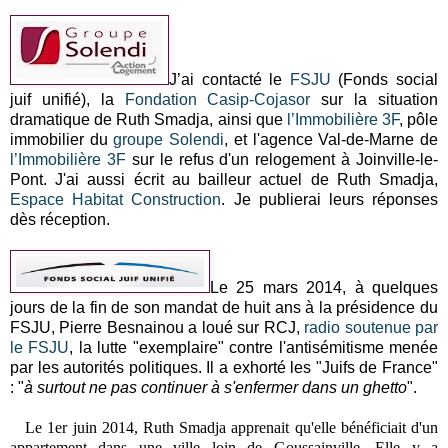
J’ai contacté le
FSJU
(Fonds social
juif unifié), la
Fondation Casip-Cojasor
sur la situation
dramatique de Ruth Smadja, ainsi que
l’Immobilière 3F
, pôle
immobilier du
groupe Solendi
, et l'agence Val-de-Marne de
l’Immobilière 3F
sur le refus d'un relogement à Joinville-le-
Pont. J'ai aussi écrit au bailleur actuel de Ruth Smadja,
Espace Habitat Construction
. Je publierai leurs réponses
dès réception.
Le 25 mars 2014, à quelques
jours de la fin de son mandat de huit ans à la présidence du
FSJU, Pierre Besnainou a loué sur RCJ,
radio soutenue par
le FSJU
, la lutte "exemplaire" contre l'antisémitisme menée
par les autorités politiques. Il a exhorté les "Juifs de France"
: "
à surtout ne pas continuer à s'enfermer dans un ghetto
".
Le 1er juin 2014, Ruth Smadja apprenait qu'elle bénéficiait d'un
appartement dans une ville loin de Goussainville. Elle y a