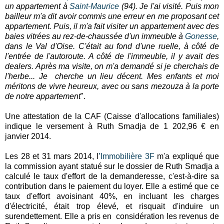
un appartement à
Saint-Maurice
(94). Je l'ai visité. Puis mon
bailleur m'a dit avoir commis une erreur en me proposant cet
appartement. Puis, il m'a fait visiter un appartement avec des
baies vitrées au rez-de-chaussée d'un immeuble à
Gonesse
,
dans le Val d'Oise. C'était au fond d'une ruelle, à côté de
l'entrée de l'autoroute. A côté de l'immeuble, il y avait des
dealers. Après ma visite, on m'a demandé si je cherchais de
l'herbe... Je cherche un lieu décent. Mes enfants et moi
méritons de vivre heureux, avec ou sans mezouza à la porte
de notre appartement
".
Une attestation de la CAF (Caisse d'allocations familiales)
indique le versement à Ruth Smadja de 1 202,96 € en
janvier 2014.
Les 28 et 31 mars 2014, l
’Immobilière 3F
m'a expliqué que
la commission ayant statué sur le dossier de Ruth Smadja a
calculé le taux d'effort de la demanderesse, c'est-à-dire sa
contribution dans le paiement du loyer. Elle a estimé que ce
taux d'effort avoisinant 40%, en incluant les charges
d'électricité, était trop élevé, et risquait d'induire un
surendettement. Elle a pris en considération les revenus de