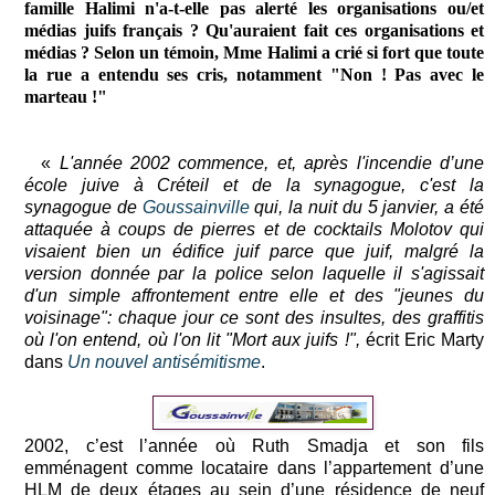
famille Halimi n'a-t-elle pas alerté les organisations ou/et
médias juifs français ? Qu'auraient fait ces organisations et
médias ? Selon un témoin, Mme Halimi a crié si fort que toute
la rue a entendu ses cris, notamment "Non ! Pas avec le
marteau !"
«
L'année 2002 commence, et, après l'incendie d’une
école juive à Créteil et de la synagogue, c'est la
synagogue de
Goussainville
qui, la nuit du 5 janvier, a été
attaquée à coups de pierres et de cocktails Molotov qui
visaient bien un édifice juif parce que juif, malgré la
version donnée par la police selon laquelle il s'agissait
d'un simple affrontement entre elle et des "jeunes du
voisinage": chaque jour ce sont des insultes, des graffitis
où l'on entend, où l'on lit "Mort aux juifs !",
écrit Eric Marty
dans
Un nouvel antisémitisme
.
2002, c’est l’année où Ruth Smadja et son fils
emménagent comme locataire dans l’appartement d’une
HLM de deux étages au sein d’une résidence de neuf