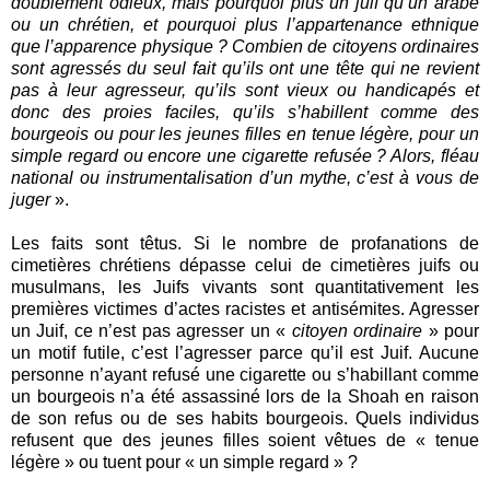
doublement odieux, mais pourquoi plus un juif qu’un arabe
ou un chrétien, et pourquoi plus l’appartenance ethnique
que l’apparence physique ? Combien de citoyens ordinaires
sont agressés du seul fait qu’ils ont une tête qui ne revient
pas à leur agresseur, qu’ils sont vieux ou handicapés et
donc des proies faciles, qu’ils s’habillent comme des
bourgeois ou pour les jeunes filles en tenue légère, pour un
simple regard ou encore une cigarette refusée ? Alors, fléau
national ou instrumentalisation d’un mythe, c’est à vous de
juger
».
Les faits sont têtus. Si le nombre de profanations de
cimetières chrétiens dépasse celui de cimetières juifs ou
musulmans, les Juifs vivants sont quantitativement les
premières victimes d’actes racistes et antisémites. Agresser
un Juif, ce n’est pas agresser un «
citoyen ordinaire
» pour
un motif futile, c’est l’agresser parce qu’il est Juif. Aucune
personne n’ayant refusé une cigarette ou s’habillant comme
un bourgeois n’a été assassiné lors de la Shoah en raison
de son refus ou de ses habits bourgeois. Quels individus
refusent que des jeunes filles soient vêtues de « tenue
légère » ou tuent pour « un simple regard » ?