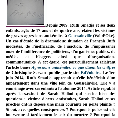
Depuis 2009,
Ruth Smadja et ses deux
enfants, âgés de 17 ans et de quatre ans, étaient les victimes
de graves agressions antisémites à
Goussainville
(Val d’Oise).
Un cas d’étude de la dramatique situation de Français Juifs
modestes, de l’inefficacité, de l’inaction, de l’impuissance
ou/et de l’indifférence de politiciens, d’organismes publics, de
médias et bloggers ainsi que d’organisations
communautaires. A cet égard, est particulièrement éclairant
l'article biaisé
Agressions antisémites, ce que disent les chiffres
de Christophe Servan
publié par
le site
BdVoltaire
. Le 1er
juin 2014, Ruth Smadja apprenait qu'elle bénéficiait d'un
appartement dans une ville loin de Goussainville. Elle y a
emménagé avec ses enfants à l'automne 2014. Article republié
après l'assassinat de Sarah Halimi qui suscite bien des
questions : victime d'actes antisémites, Sarah Halimi et ses
proches ont-ils déposé une main courante ou porté plainte ?
Si oui, avec quelles conséquences ? Pourquoi la police est-elle
intervenue si tardivement le soir du meurtre ? Pourquoi la