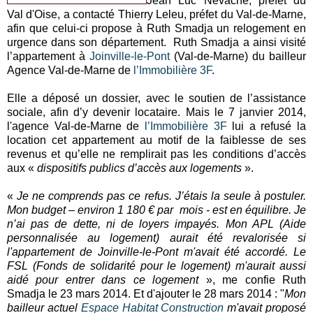
Jean Luc Nevache, préfet du
Val d'Oise, a contacté Thierry Leleu, préfet du Val-de-Marne,
afin que celui-ci propose à Ruth Smadja un relogement en
urgence dans son département. Ruth Smadja a ainsi visité
l’appartement à
Joinville-le-Pont
(Val-de-Marne) du bailleur
Agence Val-de-Marne de
l’Immobilière 3F
.
Elle a déposé un dossier, avec le soutien de l’assistance
sociale, afin d’y devenir locataire. Mais le 7 janvier 2014,
l'agence Val-de-Marne de
l’Immobilière 3F
lui a refusé la
location cet appartement au motif de la faiblesse de ses
revenus et qu’elle ne remplirait pas les conditions d’accès
aux «
dispositifs publics d’accès aux logements
».
«
Je ne comprends pas ce refus. J’étais la seule à postuler.
Mon budget – environ 1 180 € par mois - est en équilibre. Je
n’ai pas de dette, ni de loyers impayés. Mon APL (Aide
personnalisée au logement) aurait été revalorisée si
l'appartement de Joinville-le-Pont m'avait été accordé. Le
FSL (Fonds de solidarité pour le logement) m'aurait aussi
aidé pour entrer dans ce logement
», me confie Ruth
Smadja le 23 mars 2014. Et d'ajouter le 28 mars 2014 : "
Mon
bailleur actuel
Espace Habitat Construction
m'avait proposé