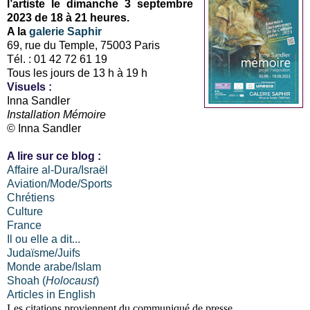
l’artiste le dimanche 3 septembre
2023 de 18 à 21 heures.
A la
galerie Saphir
69, rue du Temple, 75003 Paris
Tél. : 01 42 72 61 19
Tous les jours de 13 h à 19 h
Visuels :
Inna Sandler
Installation Mémoire
© Inna Sandler
A lire sur ce blog :
Affaire al-Dura/Israël
Aviation/Mode/Sports
Chrétiens
Culture
France
Il ou elle a dit...
Judaïsme/Juifs
Monde arabe/Islam
Shoah (
Holocaust
)
Articles in English
Les citations proviennent du communiqué de presse.