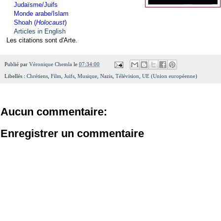
Judaïsme/Juifs
Monde arabe/Islam
Shoah (
Holocaust
)
Articles in English
Les citations sont d'Arte.
Publié par
Véronique Chemla
le
07:34:00
Libellés :
Chrétiens
,
Film
,
Juifs
,
Musique
,
Nazis
,
Télévision
,
UE (Union européenne)
Aucun commentaire:
Enregistrer un commentaire