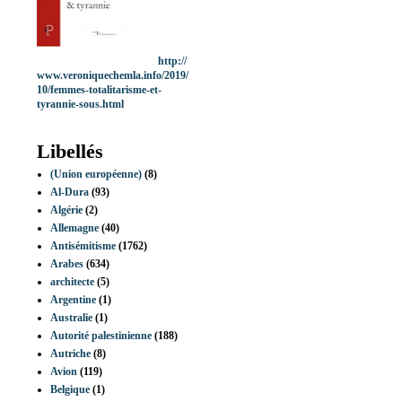
http://
www.veroniquechemla.info/2019/
10/femmes-totalitarisme-et-
tyrannie-sous.html
Libellés
(Union européenne)
(8)
Al-Dura
(93)
Algérie
(2)
Allemagne
(40)
Antisémitisme
(1762)
Arabes
(634)
architecte
(5)
Argentine
(1)
Australie
(1)
Autorité palestinienne
(188)
Autriche
(8)
Avion
(119)
Belgique
(1)