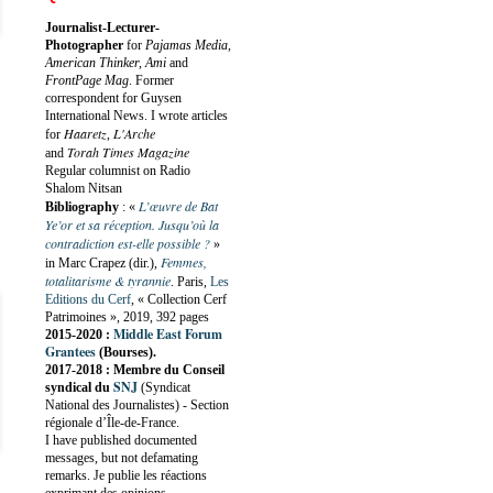
Journalist-Lecturer-
Photographer
for
Pajamas Media,
American Thinker, Ami
and
FrontPage Mag
. Former
correspondent for Guysen
International News. I wrote articles
Haaretz
L'Arche
for
,
Torah Times Magazine
and
Regular columnist on Radio
Shalom Nitsan
L’œuvre de Bat
Bibliography
:
«
Ye’or et sa réception. Jusqu’où la
contradiction est-elle possible ?
»
Femmes,
in Marc Crapez (dir.),
totalitarisme & tyrannie
. Paris,
Les
Editions du Cerf
, « Collection Cerf
Patrimoines », 2019, 392 pages
Middle East Forum
2015-2020 :
Grantees
(Bourses).
2017-2018 : Membre du Conseil
SNJ
syndical du
(Syndicat
National des Journalistes) - Section
régionale d’Île-de-France.
I have published documented
messages, but not defamating
remarks. Je publie les réactions