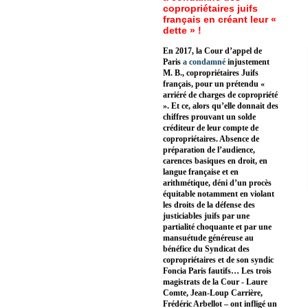
copropriétaires juifs
français en créant leur «
dette » !
En 2017, la Cour d’appel de
Paris
a condamné
injustement
M. B., copropriétaires Juifs
français, pour un prétendu «
arriéré de charges de copropriété
». Et ce, alors qu’elle donnait des
chiffres prouvant un solde
créditeur de leur compte de
copropriétaires. Absence de
préparation de l’audience,
carences basiques en droit, en
langue française et en
arithmétique, déni d’un procès
équitable notamment en violant
les droits de la défense des
justiciables juifs par une
partialité choquante et par une
mansuétude généreuse au
bénéfice du Syndicat des
copropriétaires et de son syndic
Foncia Paris fautifs… Les trois
magistrats de la Cour - Laure
Comte, Jean-Loup Carrière,
Frédéric Arbellot – ont infligé un