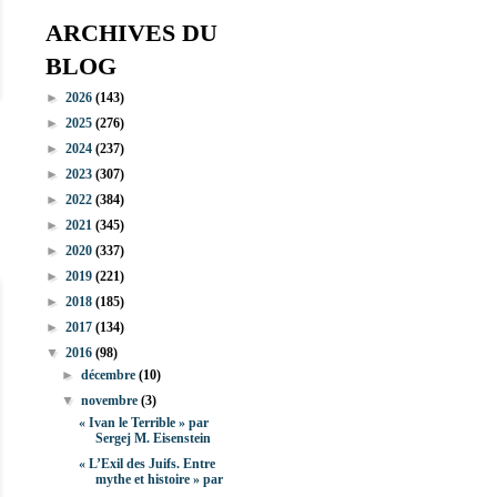
ARCHIVES DU
BLOG
►
2026
(143)
►
2025
(276)
►
2024
(237)
►
2023
(307)
►
2022
(384)
►
2021
(345)
►
2020
(337)
►
2019
(221)
►
2018
(185)
►
2017
(134)
▼
2016
(98)
►
décembre
(10)
▼
novembre
(3)
« Ivan le Terrible » par
Sergej M. Eisenstein
« L’Exil des Juifs. Entre
mythe et histoire » par
...