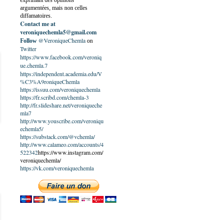
exprimant des opinions
argumentées, mais non celles
diffamatoires.
Contact me at
veroniquechemla5@gmail.com
@VeroniqueChemla
Follow
on
Twitter
https://www.facebook.com/veroniq
ue.chemla.7
https://independent.academia.edu/V
%C3%A9roniqueChemla
https://issuu.com/veroniquechemla
https://fr.scribd.com/chemla-3
http://fr.slideshare.net/veroniqueche
mla7
http://www.youscribe.com/veroniqu
echemla5/
https://substack.com/@vchemla/
http://www.calameo.com/accounts/4
522342
https://www.instagram.com/
veroniquechemla/
https://vk.com/veroniquechemla