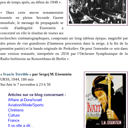
peu de temps après, au début de 1948 ».
« Dans cette œuvre testamentaire
tournée en pleine Seconde Guerre
mondiale, le message de propagande se
voile d'ambiguïté. Eisenstein a
concentré en elle le résultat de toutes ses
recherches cinématographiques, composant un long tableau épique, magnifié par
des prises de vue grandioses (l'immense procession dans la neige, à la fin de la
première partie) et la bande originale de Prokofiev. On peut l'entendre ce soir dans
une version restaurée, interprétée en 2016 par l’Orchestre Symphonique de la
Radio berlinoise au Konzerthaus de Berlin ».
«
Ivan le Terrible
» par Sergej M. Eisenstein
URSS, 1944, 186 min
Sur Arte le 7 novembre à 23 h 50
Articles sur ce blog concernant :
Affaire al-Dura/Israël
Aviation/Mode/Sports
Chrétiens
Culture
France
Il ou elle a dit...