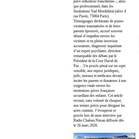
juive orthodoxe francilienne -, ainsi
que professionnel, dans les
Institutions Yad Mordekhaï (alors 4
rue Pavée, 75004 Paris).
Témoignages déchirants de jeunes
victimes traumatisées et de leurs
parents éprouvés, accusé souvent
dénué d’empathie envers les
victimes et en pleine inversion
accusatoire, diagnostic inquiétant
d’un expert psychiatre, direction
remarquable des débats par le
Président de la Cour David de
Pas… Un procès pénal sur un sujet
sensible, aux enjeux juridiques,
juifs, moraux et médicaux devant
inciter les parents et donateurs à une
exigence vitale envers les
institutions juives françaises
accueillant des enfants. Cet article
recourt, sans volonté de choquer,
aux termes précis pour désigner les
actes commis. J’évoquerai ce
procès lors de mon interview par
Radio Chalom Nitsan diffusée dès
le 26 mars 2026.