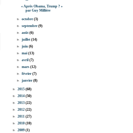
« Après Obama, Trump ? »
par Guy Millière
►
octobre
(3)
►
septembre
(9)
►
août
(6)
►
juillet
(14)
►
juin
(6)
►
mai
(13)
►
avril
(7)
►
mars
(12)
►
février
(7)
►
janvier
(8)
►
2015
(68)
►
2014
(50)
►
2013
(22)
►
2012
(22)
►
2011
(27)
►
2010
(10)
►
2009
(1)