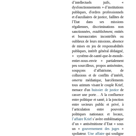
d’intellectuels juifs, «
dysfonctionnements » d’institutions
publiques, d'ordres professionnels
et d'auxiliaires de justice, faillites de
l’Etat dans ses missions
régaliennes, discriminations non
sanctionnées,
establishment
, entités
et bureaucraties incontrôlés ou
oublieux de leurs missions, absence
de mises en jeu de responsabilités
publiques, intérêt général dédaigné,
« système-de-santé-que-le-monde-
entier-nous-envie » partialement
peu sourcilleux, propos antisémites,
soupçons d’affairisme, de
collusions et de conflits d’intérêt,
omerta
médiatique, harcèlements
tous azimuts visant le couple Krief,
menace d'un
huissier de justice
de
casser une porte…
A la confluence
entre politique et santé, à la jonction
entre secteurs public et privé, à
l’articulation entre pouvoirs
politiques nationaux et locaux,
l’affaire Krief
s’avère emblématique
d’un « antisémitisme d’Etat » sous
un «
gouvernement des juges
»
spoliateur.
Une affaire
qui souligne