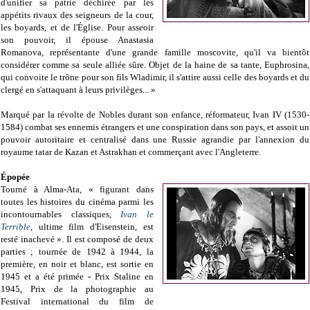
d'unifier sa patrie déchirée par les
appétits rivaux des seigneurs de la cour,
les boyards, et de l'Église. Pour asseoir
son pouvoir, il épouse Anastasia
Romanova, représentante d'une grande famille moscovite, qu'il va bientôt
considérer comme sa seule alliée sûre. Objet de la haine de sa tante, Euphrosina,
qui convoite le trône pour son fils Wladimir, il s'attire aussi celle des boyards et du
clergé en s'attaquant à leurs privilèges... »
Marqué par la révolte de Nobles durant son enfance, réformateur, Ivan IV (1530-
1584) combat ses ennemis étrangers et une conspiration dans son pays, et assoit un
pouvoir autoritaire et centralisé dans une Russie agrandie par l'annexion du
royaume tatar de Kazan et Astrakhan et commerçant avec l'Angleterre.
Épopée
Tourné à Alma-Ata, « figurant dans
toutes les histoires du cinéma parmi les
incontournables classiques,
Ivan le
Terrible
, ultime film d'Eisenstein, est
resté inachevé ». Il est composé de deux
parties ; tournée de 1942 à 1944, la
première, en noir et blanc, est sortie en
1945 et a été primée - Prix Staline en
1945, Prix de la photographie au
Festival international du film de