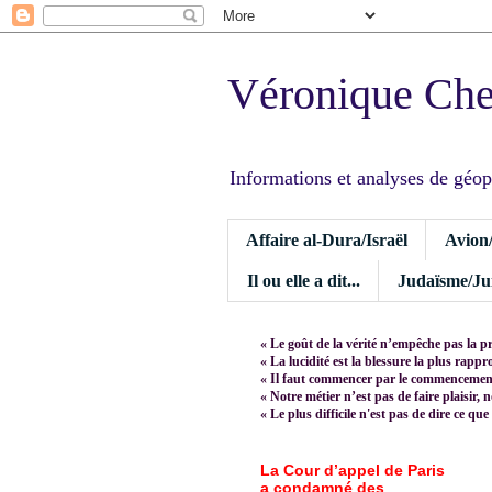
Véronique Ch
Informations et analyses de géopoli
Affaire al-Dura/Israël
Avion
Il ou elle a dit...
Judaïsme/Jui
« Le goût de la vérité n’empêche pas la p
« La lucidité est la blessure la plus rapp
« Il faut commencer par le commencement,
« Notre métier n’est pas de faire plaisir, 
« Le plus difficile n'est pas de dire ce que
La Cour d’appel de Paris
a condamné des