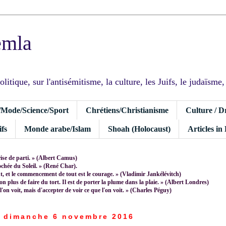
emla
tique, sur l'antisémitisme, la culture, les Juifs, le judaïsme, I
/Mode/Science/Sport
Chrétiens/Christianisme
Culture / D
fs
Monde arabe/Islam
Shoah (Holocaust)
Articles in
rise de parti. » (Albert Camus)
rochée du Soleil. » (René Char).
 et le commencement de tout est le courage. » (Vladimir Jankélévitch)
non plus de faire du tort. Il est de porter la plume dans la plaie. » (Albert Londres)
 l'on voit, mais d'accepter de voir ce que l'on voit. » (Charles Péguy)
dimanche 6 novembre 2016