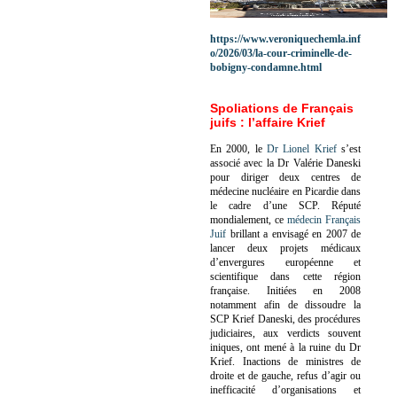
https://www.veroniquechemla.inf
o/2026/03/la-cour-criminelle-de-
bobigny-condamne.html
Spoliations de Français
juifs : l’affaire Krief
En 2000, le
Dr Lionel Krief
s’est
associé avec la Dr Valérie Daneski
pour diriger deux centres de
médecine nucléaire en Picardie dans
le cadre d’une SCP.
Réputé
mondialement, ce
médecin Français
Juif
brillant a envisagé en 2007 de
lancer deux projets médicaux
d’envergures européenne et
scientifique dans cette région
française.
Initiées en 2008
notamment afin de dissoudre la
SCP Krief Daneski, des procédures
judiciaires, aux verdicts souvent
iniques, ont mené à la ruine du Dr
Krief.
Inactions de ministres de
droite et de gauche, refus d’agir ou
inefficacité d’organisations et