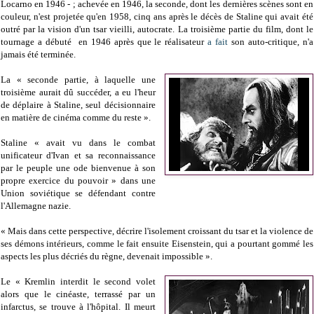
Locarno en 1946 - ; achevée en 1946, la seconde, dont les dernières scènes sont en
couleur, n'est projetée qu'en 1958, cinq ans après le décès de Staline qui avait été
outré par la vision d'un tsar vieilli, autocrate. La troisième partie du film, dont le
tournage a débuté en 1946 après que le réalisateur
a fait
son auto-critique, n'a
jamais été terminée.
La « seconde partie, à laquelle une
troisième aurait dû succéder, a eu l'heur
de déplaire à Staline, seul décisionnaire
en matière de cinéma comme du reste ».
Staline « avait vu dans le combat
unificateur d'Ivan et sa reconnaissance
par le peuple une ode bienvenue à son
propre exercice du pouvoir » dans une
Union soviétique se défendant contre
l'Allemagne nazie.
« Mais dans cette perspective, décrire l'isolement croissant du tsar et la violence de
ses démons intérieurs, comme le fait ensuite Eisenstein, qui a pourtant gommé les
aspects les plus décriés du règne, devenait impossible ».
Le « Kremlin interdit le second volet
alors que le cinéaste, terrassé par un
infarctus, se trouve à l'hôpital. Il meurt