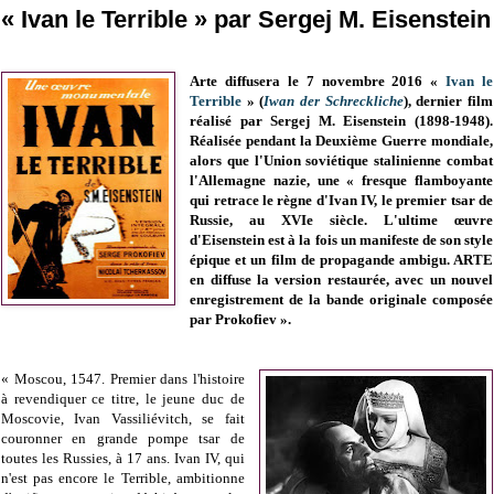
« Ivan le Terrible » par Sergej M. Eisenstein
Arte diffusera le 7 novembre 2016 «
Ivan le
Terrible
» (
Iwan der Schreckliche
), dernier film
réalisé par Sergej M. Eisenstein (1898-1948).
Réalisée pendant la Deuxième Guerre mondiale,
alors que l'Union soviétique stalinienne combat
l'Allemagne nazie, une « fresque flamboyante
qui retrace le règne d'Ivan IV, le premier tsar de
Russie, au XVIe siècle. L'ultime œuvre
d'Eisenstein est à la fois un manifeste de son style
épique et un film de propagande ambigu. ARTE
en diffuse la version restaurée, avec un nouvel
enregistrement de la bande originale composée
par Prokofiev ».
« Moscou, 1547. Premier dans l'histoire
à revendiquer ce titre, le jeune duc de
Moscovie, Ivan Vassiliévitch, se fait
couronner en grande pompe tsar de
toutes les Russies, à 17 ans. Ivan IV, qui
n'est pas encore le Terrible, ambitionne