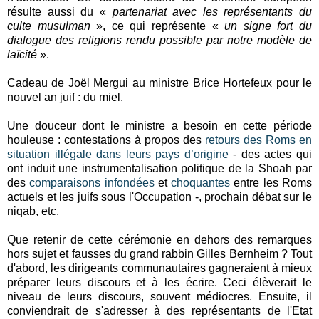
résulte aussi du «
partenariat avec les représentants du
culte musulman
», ce qui représente «
un signe fort du
dialogue des religions rendu possible par notre modèle de
laïcité
».
Cadeau de Joël Mergui au ministre Brice Hortefeux pour le
nouvel an juif : du miel.
Une douceur dont le ministre a besoin en cette période
houleuse : contestations à propos des
retours des Roms en
situation illégale dans leurs pays d’origine
- des actes qui
ont induit une instrumentalisation politique de la Shoah par
des
comparaisons infondées
et
choquantes
entre les Roms
actuels et les juifs sous l'Occupation -, prochain débat sur le
niqab, etc.
Que retenir de cette cérémonie en dehors des remarques
hors sujet et fausses du grand rabbin Gilles Bernheim ? Tout
d'abord, les dirigeants communautaires gagneraient à mieux
préparer leurs discours et à les écrire. Ceci élèverait le
niveau de leurs discours, souvent médiocres. Ensuite, il
conviendrait de s'adresser à des représentants de l'Etat