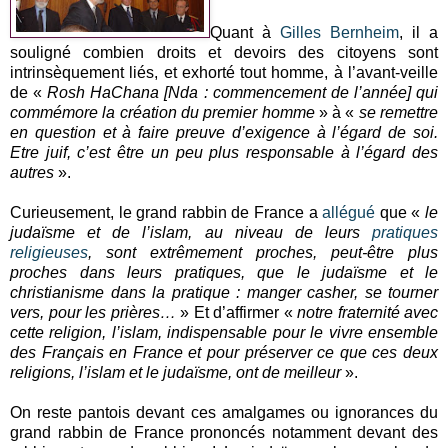
Quant à
Gilles Bernheim
, il a
souligné combien droits et devoirs des citoyens sont
intrinsèquement liés, et exhorté tout homme, à l’avant-veille
de «
Rosh HaChana [Nda : commencement de l’année] qui
commémore la création du premier homme
» à «
se remettre
en question et à faire preuve d’exigence à l’égard de soi.
Etre juif, c’est être un peu plus responsable à l’égard des
autres
».
Curieusement, le grand rabbin de France a
allégué
que «
le
judaïsme et de l’islam, au niveau de leurs
pratiques
religieuses
, sont extrêmement proches, peut-être plus
proches dans leurs pratiques, que le judaïsme et le
christianisme dans la pratique : manger casher, se tourner
vers, pour les prières…
» Et d’affirmer «
notre fraternité avec
cette religion, l’islam, indispensable pour le vivre ensemble
des Français en France et pour préserver ce que ces deux
religions, l’islam et le judaïsme, ont de meilleur
».
On reste pantois devant ces amalgames ou ignorances du
grand rabbin de France prononcés notamment devant des