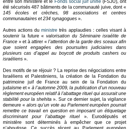
entre son ministère et le
Fonds social juif unifié
(FSJU), ont
été sécurisés 487 bâtiments de la communauté juive, dont «
145 écoles et crèches, 98 associations et centres
communautaires et 234 synagogues
».
Autres actions du
ministre
très applaudies : celles visant à
soutenir la future «
valorisation du Séminaire israélite de
France
» et à attirer «
l’attention de la garde des sceaux afin
que soient engagées des poursuites judiciaires dans
plusieurs cas d’appel au boycott de produits cashers ou
israéliens
».
Des motifs de se réjouir ? La reprise des négociations entre
Israéliens et Palestiniens, la création de la Fondation du
patrimoine juif de France au sein de la Fondation du
judaïsme et «
à l’automne 2009, la publication d’un nouveau
règlement européen relatif à l'abattage rituel qui assurait une
stabilité pour la shehita
». Sur ce dernier sujet, la vigilance
demeure «
alors qu’un vote au Parlement européen pourrait
remettre ce travail en question en imposant un étiquetage
discriminant pour l’abattage rituel
». Eurodéputés et
ministère sont déterminés à empêcher que ce projet
n’aboutisse. Ce succès récent au Parlement européen