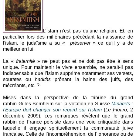
L’islam n’est pas qu’une religion. Et, en
particulier lors des millénaires précédant la naissance de
l'islam, le judaïsme a su «
préserver
» ce qu'il y a de
meilleur en lui.
La «
fraternité
» ne peut pas et ne doit pas être à sens
unique. Pour maintenir le vivre ensemble, ne serait-il pas
indispensable que l’islam supprime notamment ses versets,
sourates ou
hadiths
prônant la haine des juifs, des
mécréants, etc. ?
Mises dans la perspective de la tribune du grand
rabbin Gilles Bernheim sur la votation en Suisse
Minarets :
l'Europe doit changer son regard sur l'islam
(
Le Figaro
, 2
décembre 2009), ces remarques révèlent que le grand
rabbin de France persiste dans une voie critiquable dans
laquelle il engage spirituellement la communauté juive
française. Celle de l’incompréhension, de l’ignorance ou de