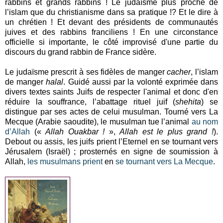
rabbins et grands rabbins ! Le judaïsme plus proche de
l’islam que du christianisme dans sa pratique !? Et le dire à
un chrétien ! Et devant des présidents de communautés
juives et des rabbins franciliens ! En une circonstance
officielle si importante, le côté improvisé d'une partie du
discours du grand rabbin de France sidère.
Le judaïsme prescrit à ses fidèles de manger
cacher
, l’islam
de manger
halal
. Guidé aussi par la volonté exprimée dans
divers textes saints Juifs de respecter l'animal et donc d'en
réduire la souffrance, l’abattage rituel juif (
shehita
) se
distingue par ses actes de celui musulman. Tourné vers La
Mecque (Arabie saoudite), le musulman tue l’animal
au nom
d’Allah
(«
Allah Ouakbar !
»,
Allah est le plus grand !
).
Debout ou assis, les juifs prient l’Eternel en se tournant vers
Jérusalem (Israël) ; prosternés en signe de soumission à
Allah,
les musulmans prient
en
se tournant vers La Mecque
.