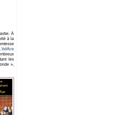
stie. À
llé à la
comtesse
L'édifice
nombreux
ant les
bonde »,