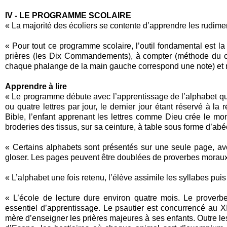
IV - LE PROGRAMME SCOLAIRE
« La majorité des écoliers se contente d’apprendre les rudiments
« Pour tout ce programme scolaire, l’outil fondamental est la
prières (les Dix Commandements), à compter (méthode du com
chaque phalange de la main gauche correspond une note) et m
Apprendre à lire
« Le programme débute avec l’apprentissage de l’alphabet qui 
ou quatre lettres par jour, le dernier jour étant réservé à la
Bible, l’enfant apprenant les lettres comme Dieu crée le mond
broderies des tissus, sur sa ceinture, à table sous forme d’ab
« Certains alphabets sont présentés sur une seule page, ave
gloser. Les pages peuvent être doublées de proverbes moraux écri
« L’alphabet une fois retenu, l’élève assimile les syllabes puis
« L’école de lecture dure environ quatre mois. Le proverbe 
essentiel d’apprentissage. Le psautier est concurrencé au XII
mère d’enseigner les prières majeures à ses enfants. Outre les