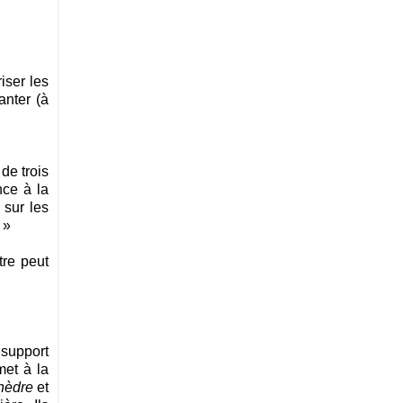
iser les
anter (à
de trois
nce à la
 sur les
 »
tre peut
 support
met à la
hèdre
et