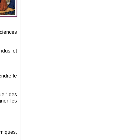
Sciences
ndus, et
endre le
ue “ des
gner les
omiques,