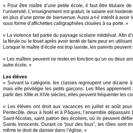
« Pour être maître d’une petite école, il faut être titulaire 
l’université. L’enseignement est gratuit, le salaire est modes
en plus d’une prime de bienvenue. Aussi a-t-il intérêt à avoir l
sous forme d’affichettes calligraphiées clouées à sa porte. »
« La violence fait partie du paysage scolaire médiéval. Afin d’o
la férule ou le fouet après avoir tenté de faire peur en utili
Lorsque le maître d’école est trop laxiste, les parents peuvent 
« Les maîtres peuvent ne rester en fonction qu’un ou deux ans. I
autre école. »
Les élèves
« Suivant la catégorie, les classes regroupent une dizaine à
mais elle privilégie les petits garçons. Les filles apprennen
partir des XIIIe et XIVe siècles, elles peuvent fréquenter les 
« Les élèves ont droit aux vacances en juillet et août pou
Pentecôte, deux à Noël et à Pâques, l’ensemble dépassant 150
Saint-Nicolas, saint patron des écoliers, où ils peuvent défile
Saints Innocents. Durant ce “jour des fous”, les rôles sont
même le droit de danser dans l’église. »