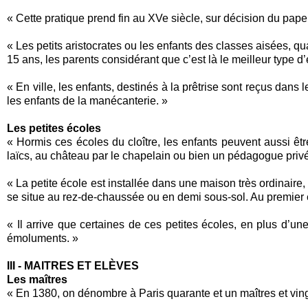
« Cette pratique prend fin au XVe siècle, sur décision du pape
« Les petits aristocrates ou les enfants des classes aisées, q
15 ans, les parents considérant que c’est là le meilleur type d
« En ville, les enfants, destinés à la prêtrise sont reçus dan
les enfants de la manécanterie. »
Les petites écoles
« Hormis ces écoles du cloître, les enfants peuvent aussi ê
laïcs, au château par le chapelain ou bien un pédagogue privé
« La petite école est installée dans une maison très ordinaire,
se situe au rez-de-chaussée ou en demi sous-sol. Au premier ét
« Il arrive que certaines de ces petites écoles, en plus d’un
émoluments. »
III - MAITRES ET ELÈVES
Les maîtres
« En 1380, on dénombre à Paris quarante et un maîtres et ving