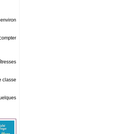
 environ
 compter
îtresses
e classe
quelques