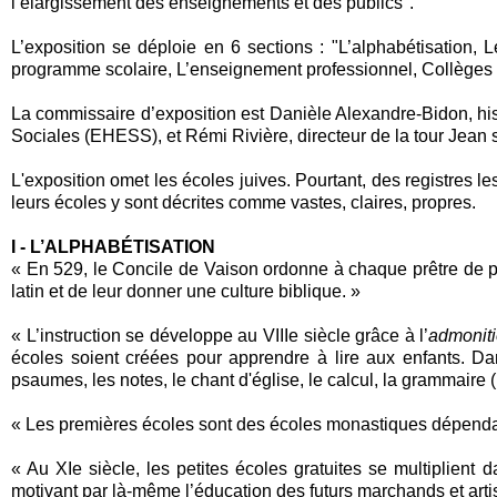
l’élargissement des enseignements et des publics".
L’exposition se déploie en 6 sections : "L’alphabétisation, 
programme scolaire, L’enseignement professionnel, Collèges e
La commissaire d’exposition est Danièle Alexandre-Bidon, hi
Sociales (EHESS), et Rémi Rivière, directeur de la tour Jean 
L'exposition omet les écoles juives. Pourtant, des registres le
leurs écoles y sont décrites comme vastes, claires, propres.
I - L’ALPHABÉTISATION
« En 529, le Concile de Vaison ordonne à chaque prêtre de p
latin et de leur donner une culture biblique. »
« L’instruction se développe au VIIIe siècle grâce à l’
admoniti
écoles soient créées pour apprendre à lire aux enfants. Da
psaumes, les notes, le chant d'église, le calcul, la grammaire 
« Les premières écoles sont des écoles monastiques dépendan
« Au XIe siècle, les petites écoles gratuites se multiplient 
motivant par là-même l’éducation des futurs marchands et arti