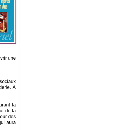
vrir une
 sociaux
derie. À
urant la
ur de la
jour des
qui aura