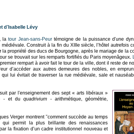
et d’Isabelle Lévy
, la
tour Jean-sans-Peur
témoigne de la puissance d'une dyna
édiévale. Construit à la fin du XIIIe siècle, l’hôtel autrefois co
nir la propriété des ducs de Bourgogne, après le mariage de la 
tour se trouvait sur les remparts fortifiés du Paris moyenâgeux.
premier rempart à avoir fait le tour de la ville, dont il reste de 
 Peur d’accéder aux autres demeures des nobles, en emprunt
 qui lui évitait de traverser la rue médiévale, sale et nauséa
suit par l'enseignement des sept « arts libéraux »
ue - et du
quadrivium
- arithmétique, géométrie,
cques Verger montrent "comment succède au temps
, qui permit la plus brillante des renaissances
ar la fixation d’un cadre institutionnel nouveau et