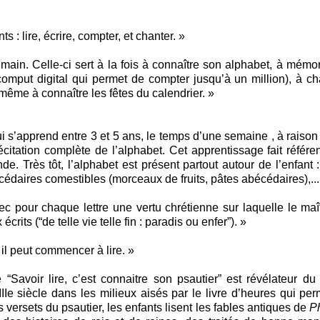
 : lire, écrire, compter, et chanter. »
 main. Celle-ci sert à la fois à connaître son alphabet, à mémor
put digital qui permet de compter jusqu’à un million), à ch
ême à connaître les fêtes du calendrier. »
s’apprend entre 3 et 5 ans, le temps d’une semaine , à raison 
 récitation complète de l’alphabet. Cet apprentissage fait référe
e. Très tôt, l’alphabet est présent partout autour de l’enfant :
écédaires comestibles (morceaux de fruits, pâtes abécédaires),...
c pour chaque lettre une vertu chrétienne sur laquelle le maî
ts (“de telle vie telle fin : paradis ou enfer”). »
 il peut commencer à lire. »
“Savoir lire, c’est connaitre son psautier” est révélateur du
Ie siècle dans les milieux aisés par le livre d’heures qui per
 versets du psautier, les enfants lisent les fables antiques de
P