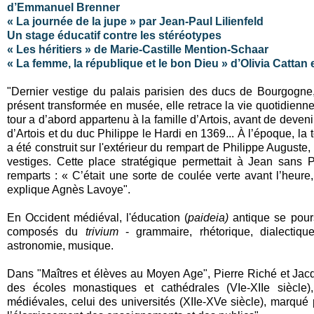
d’Emmanuel Brenner
« La journée de la jupe » par Jean-Paul Lilienfeld
Un stage éducatif contre les stéréotypes
« Les héritiers » de Marie-Castille Mention-Schaar
« La femme, la république et le bon Dieu » d’Olivia Cattan 
"Dernier vestige du palais parisien des ducs de Bourgogne
présent transformée en musée, elle retrace la vie quotidienne m
tour a d’abord appartenu à la famille d’Artois, avant de deve
d’Artois et du duc Philippe le Hardi en 1369... À l’époque, la 
a été construit sur l'extérieur du rempart de Philippe Auguste, 
vestiges. Cette place stratégique permettait à Jean sans
remparts : « C’était une sorte de coulée verte avant l’heure,
explique Agnès Lavoye".
En Occident médiéval, l'éducation (
paideia)
antique se pour
composés du
trivium
- grammaire, rhétorique, dialectiq
astronomie, musique.
Dans "Maîtres et élèves au Moyen Age", Pierre Riché et Ja
des écoles monastiques et cathédrales (VIe-XIIe siècle)
médiévales, celui des universités (XIIe-XVe siècle), marqué p