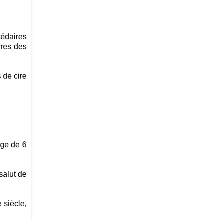
cédaires
vres des
s de cire
âge de 6
salut de
 siècle,