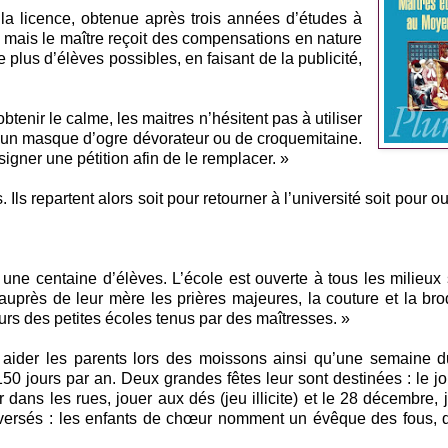
de la licence, obtenue après trois années d’études à
te mais le maître reçoit des compensations en nature
e plus d’élèves possibles, en faisant de la publicité,
btenir le calme, les maitres n’hésitent pas à utiliser
sant un masque d’ogre dévorateur ou de croquemitaine.
signer une pétition afin de le remplacer. »
ls repartent alors soit pour retourner à l’université soit pour ou
 une centaine d’élèves. L’école est ouverte à tous les milieux
t auprès de leur mère les prières majeures, la couture et la bro
cours des petites écoles tenus par des maîtresses. »
r aider les parents lors des moissons ainsi qu’une semaine d
 jours par an. Deux grandes fêtes leur sont destinées : le jo
r dans les rues, jouer aux dés (jeu illicite) et le 28 décembre, 
 inversés : les enfants de chœur nomment un évêque des fous, 