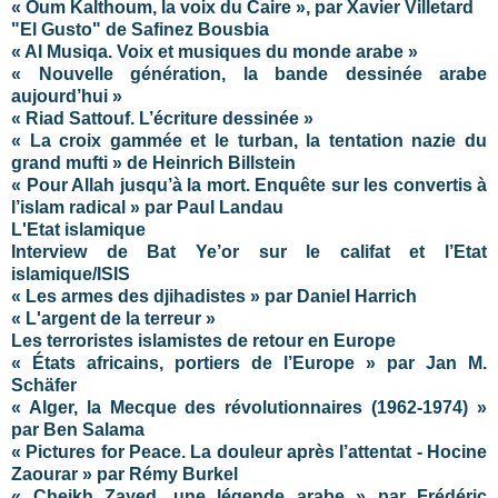
« Oum Kalthoum, la voix du Caire », par Xavier Villetard
"El Gusto" de Safinez Bousbia
« Al Musiqa. Voix et musiques du monde arabe »
« Nouvelle génération, la bande dessinée arabe
aujourd’hui »
« Riad Sattouf. L’écriture dessinée »
« La croix gammée et le turban, la tentation nazie du
grand mufti » de Heinrich Billstein
« Pour Allah jusqu’à la mort. Enquête sur les convertis à
l’islam radical » par Paul Landau
L'Etat islamique
Interview de Bat Ye’or sur le califat et l’Etat
islamique/ISIS
« Les armes des djihadistes » par Daniel Harrich
« L'argent de la terreur »
Les terroristes islamistes de retour en Europe
« États africains, portiers de l’Europe » par Jan M.
Schäfer
« Alger, la Mecque des révolutionnaires (1962-1974) »
par Ben Salama
« Pictures for Peace. La douleur après l’attentat - Hocine
Zaourar » par Rémy Burkel
« Cheikh Zayed, une légende arabe » par Frédéric