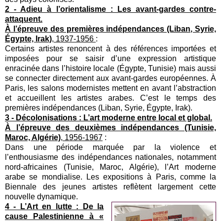
2 - Adieu à l’orientalisme : Les avant-gardes contre-
attaquent.
À l’épreuve des premières indépendances (Liban, Syrie,
Égypte, Irak)
, 1937-1956
:
Certains artistes renoncent à des références importées et
imposées pour se saisir d’une expression artistique
enracinée dans l’histoire locale (Égypte, Tunisie) mais aussi
se connecter directement aux avant-gardes européennes. À
Paris, les salons modernistes mettent en avant l’abstraction
et accueillent les artistes arabes. C’est le temps des
premières indépendances (Liban, Syrie, Égypte, Irak).
3 - Décolonisations : L’art moderne entre local et global.
À l’épreuve des deuxièmes indépendances (Tunisie,
Maroc, Algérie)
, 1956-1967
:
Dans une période marquée par la violence et
l’enthousiasme des indépendances nationales, notamment
nord-africaines (Tunisie, Maroc, Algérie), l’Art moderne
arabe se mondialise. Les expositions à Paris, comme la
Biennale des jeunes artistes reflètent largement cette
nouvelle dynamique.
4 - L’Art en lutte : De la
cause Palestinienne à «