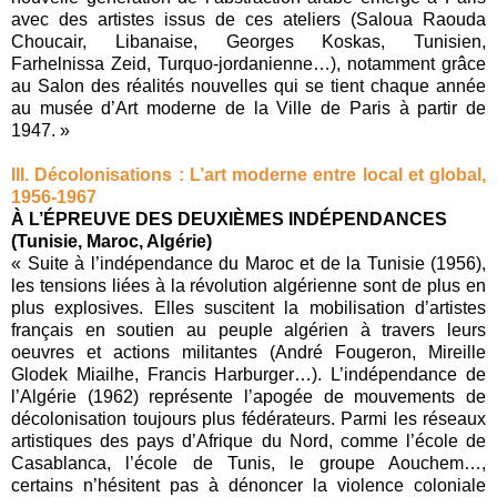
avec des artistes issus de ces ateliers (Saloua Raouda
Choucair, Libanaise, Georges Koskas, Tunisien,
Farhelnissa Zeid, Turquo-jordanienne…), notamment grâce
au Salon des réalités nouvelles qui se tient chaque année
au musée d’Art moderne de la Ville de Paris à partir de
1947. »
III. Décolonisations : L’art moderne entre local et global,
1956-1967
À L’ÉPREUVE DES DEUXIÈMES INDÉPENDANCES
(Tunisie, Maroc, Algérie)
« Suite à l’indépendance du Maroc et de la Tunisie (1956),
les tensions liées à la révolution algérienne sont de plus en
plus explosives. Elles suscitent la mobilisation d’artistes
français en soutien au peuple algérien à travers leurs
oeuvres et actions militantes (André Fougeron, Mireille
Glodek Miailhe, Francis Harburger…). L’indépendance de
l’Algérie (1962) représente l’apogée de mouvements de
décolonisation toujours plus fédérateurs. Parmi les réseaux
artistiques des pays d’Afrique du Nord, comme l’école de
Casablanca, l’école de Tunis, le groupe Aouchem…,
certains n’hésitent pas à dénoncer la violence coloniale