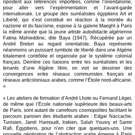
ripostent aux références importées, comme l’orientalisme,
pour aller vers l’expérimentation et l’avant-garde
internationale. Le groupe des surréalistes égyptiens Art et
Liberté, qui s’est constitué en réaction à la montée du
nazisme et du fascisme, expose à la galerie Maeght à Paris
la même année que la jeune artiste autodidacte algérienne
Fatma Mahieddine, dite Baya (1947). Récupérée par un
André Breton au regard orientaliste, Baya représente
néanmoins un puissant symbole de liberté dans une Algérie
totalement contrôlée et organisée par le système colonial
français. Derrière ces liaisons entre les surréalistes et les
tenants d’une Algérie libre, on voit se dessiner des
convergences entre réseaux communistes français et
réseaux anticoloniaux arabes, comme l’Étoile nord-africaine.
»
« Les ateliers de formation d’André Lhote ou Fernand Léger,
de même que l’École nationale supérieure des beaux-arts
de Paris, sont autant de carrefours cosmopolites facilitant le
parcours parisien des étudiants arabes : Edgar Naccache,
Tunisien, Jamil Hamoudi, Irakien, Salah Yousry et Samir
Rafi, Égyptiens, pour n’en citer que quelques-uns. Une
nouvelle génération de l’abstraction arabe émerge à Paris