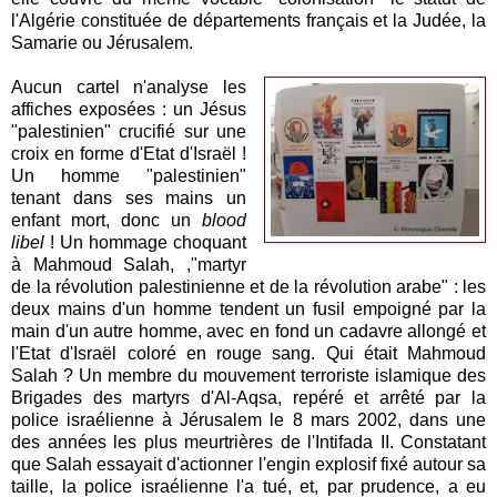
l'Algérie constituée de départements français et la Judée, la
Samarie ou Jérusalem.
Aucun cartel n'analyse les
affiches exposées : un Jésus
"palestinien" crucifié sur une
croix en forme d'Etat d'Israël !
Un homme "palestinien"
tenant dans ses mains un
enfant mort, donc un
blood
libel
! Un hommage choquant
à Mahmoud Salah, ,"martyr
de la révolution palestinienne et de la révolution arabe" : les
deux mains d'un homme tendent un fusil empoigné par la
main d'un autre homme, avec en fond un cadavre allongé et
l'Etat d'Israël coloré en rouge sang. Qui était Mahmoud
Salah ? Un membre du mouvement terroriste islamique des
Brigades des martyrs d'Al-Aqsa, repéré et arrêté par la
police israélienne à Jérusalem le 8 mars 2002, dans une
des années les plus meurtrières de l'Intifada II. Constatant
que Salah essayait d'actionner l'engin explosif fixé autour sa
taille, la police israélienne l'a tué, et, par prudence, a eu