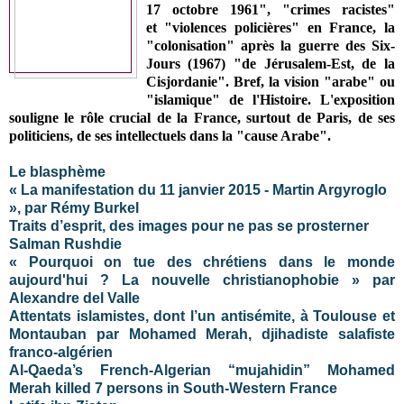
17 octobre 1961", "crimes racistes"
et
"violences policières" en France, la
"colonisation" après la guerre des Six-
Jours (1967) "de Jérusalem-Est, de la
Cisjordanie". Bref, la vision "arabe" ou
"islamique" de l'Histoire. L'exposition
souligne le rôle crucial de la France, surtout de Paris, de ses
politiciens, de ses intellectuels dans la "cause Arabe".
Le blasphème
« La manifestation du 11 janvier 2015 - Martin Argyroglo
», par Rémy Burkel
Traits d’esprit, des images pour ne pas se prosterner
Salman Rushdie
« Pourquoi on tue des chrétiens dans le monde
aujourd'hui ? La nouvelle christianophobie » par
Alexandre del Valle
Attentats islamistes, dont l’un antisémite, à Toulouse et
Montauban par Mohamed Merah, djihadiste salafiste
franco-algérien
Al-Qaeda’s French-Algerian “mujahidin” Mohamed
Merah killed 7 persons in South-Western France