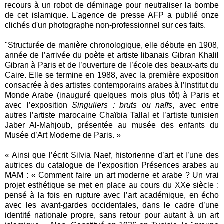
recours à un robot de déminage pour neutraliser la bombe
de cet islamique. L'agence de presse AFP a publié onze
clichés d'un photographe non-professionnel sur ces faits.
"Structurée de manière chronologique, elle débute en 1908,
année de l’arrivée du poète et artiste libanais Gibran Khalil
Gibran à Paris et de l’ouverture de l’école des beaux-arts du
Caire. Elle se termine en 1988, avec la première exposition
consacrée à des artistes contemporains arabes à l’Institut du
Monde Arabe (inauguré quelques mois plus tôt) à Paris et
avec l’exposition
Singuliers : bruts ou naïfs
, avec entre
autres l’artiste marocaine Chaïbia Tallal et l’artiste tunisien
Jaber Al-Mahjoub, présentée au musée des enfants du
Musée d’Art Moderne de Paris. »
« Ainsi que l’écrit Silvia Naef, historienne d’art et l’une des
autrices du catalogue de l’exposition Présences arabes au
MAM : « Comment faire un art moderne et arabe ? Un vrai
projet esthétique se met en place au cours du XXe siècle :
pensé à la fois en rupture avec l’art académique, en écho
avec les avant-gardes occidentales, dans le cadre d’une
identité nationale propre, sans retour pour autant à un art