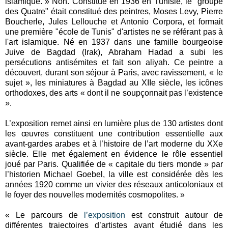
islamique. » Non. Constitué en 1936 en Tunisie, le "groupe
des Quatre" était constitué des peintres, Moses Levy, Pierre
Boucherle, Jules Lellouche et Antonio Corpora, et formait
une première "école de Tunis" d'artistes ne se référant pas à
l'art islamique. Né en 1937 dans une famille bourgeoise
Juive de Bagdad (Irak), Abraham Hadad a subi les
persécutions antisémites et fait son aliyah. Ce peintre a
découvert, durant son séjour à Paris, avec ravissement, « le
sujet », les miniatures à Bagdad au XIIe siècle, les icônes
orthodoxes, des arts « dont il ne soupçonnait pas l’existence
».
L’exposition remet ainsi en lumière plus de 130 artistes dont
les œuvres constituent une contribution essentielle aux
avant-gardes arabes et à l’histoire de l’art moderne du XXe
siècle. Elle met également en évidence le rôle essentiel
joué par Paris. Qualifiée de « capitale du tiers monde » par
l’historien Michael Goebel, la ville est considérée dès les
années 1920 comme un vivier des réseaux anticoloniaux et
le foyer des nouvelles modernités cosmopolites. »
« Le parcours de
l’exposition
est construit autour de
différentes trajectoires d’artistes ayant étudié dans les