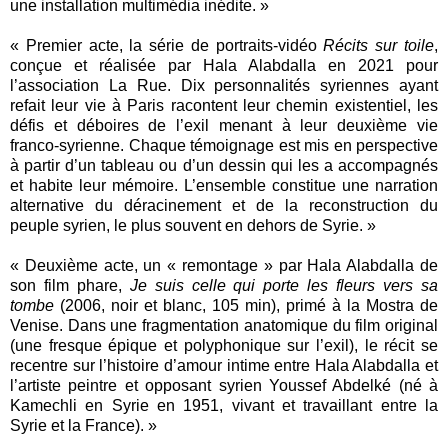
une installation multimédia inédite. »
« Premier acte, la série de portraits-vidéo
Récits sur toile
,
conçue et réalisée par Hala Alabdalla en 2021 pour
l’association La Rue. Dix personnalités syriennes ayant
refait leur vie à Paris racontent leur chemin existentiel, les
défis et déboires de l’exil menant à leur deuxième vie
franco-syrienne. Chaque témoignage est mis en perspective
à partir d’un tableau ou d’un dessin qui les a accompagnés
et habite leur mémoire. L’ensemble constitue une narration
alternative du déracinement et de la reconstruction du
peuple syrien, le plus souvent en dehors de Syrie. »
« Deuxième acte, un « remontage » par Hala Alabdalla de
son film phare,
Je suis celle qui porte les fleurs vers sa
tombe
(2006, noir et blanc, 105 min), primé à la Mostra de
Venise. Dans une fragmentation anatomique du film original
(une fresque épique et polyphonique sur l’exil), le récit se
recentre sur l’histoire d’amour intime entre Hala Alabdalla et
l’artiste peintre et opposant syrien Youssef Abdelké (né à
Kamechli en Syrie en 1951, vivant et travaillant entre la
Syrie et la France). »