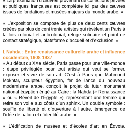
« La présentation d’œuvres provenant de collections privées
et publiques françaises est complétée ici par des œuvres
issues de fondations et musées majeurs du monde arabe. »
« L’exposition se compose de plus de deux cents œuvres
créées par plus de cent trente artistes qui révèlent un Paris à
la fois colonial et anticolonial, refuge solidaire et point de
contact stratégique, plateforme d’accueil et d’exclusion. »
I. Nahda : Entre renaissance culturelle arabe et influence
occidentale, 1908-1937
« Au début du XXe siècle, Paris passe pour une ville-monde
: étape privilégiée pour tout artiste qui veut se former,
exposer et vivre de son art. C’est à Paris que Mahmoud
Mokhtar, sculpteur égyptien, fer de lance du nouveau
modernisme arabe, conçoit le projet du futur monument
national égyptien érigé au Caire : la Nahda (« Renaissance
» ou « Réveil de l’Égypte »), représentant une femme qui
retire son voile aux côtés d’un sphinx. Un double symbole :
souffle de liberté et d’ouverture à l’autre, émergence de
l’idée de nation et d’identité arabe. »
« L’édification de musées et d’écoles d’art en Égypte,