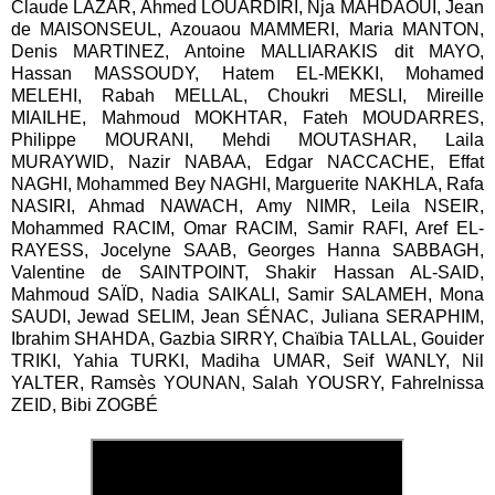
Claude LAZAR, Ahmed LOUARDIRI, Nja MAHDAOUI, Jean
de MAISONSEUL, Azouaou MAMMERI, Maria MANTON,
Denis MARTINEZ, Antoine MALLIARAKIS dit MAYO,
Hassan MASSOUDY, Hatem EL-MEKKI, Mohamed
MELEHI, Rabah MELLAL, Choukri MESLI, Mireille
MIAILHE, Mahmoud MOKHTAR, Fateh MOUDARRES,
Philippe MOURANI, Mehdi MOUTASHAR, Laila
MURAYWID, Nazir NABAA, Edgar NACCACHE, Effat
NAGHI, Mohammed Bey NAGHI, Marguerite NAKHLA, Rafa
NASIRI, Ahmad NAWACH, Amy NIMR, Leila NSEIR,
Mohammed RACIM, Omar RACIM, Samir RAFI, Aref EL-
RAYESS, Jocelyne SAAB, Georges Hanna SABBAGH,
Valentine de SAINTPOINT, Shakir Hassan AL-SAID,
Mahmoud SAÏD, Nadia SAIKALI, Samir SALAMEH, Mona
SAUDI, Jewad SELIM, Jean SÉNAC, Juliana SERAPHIM,
Ibrahim SHAHDA, Gazbia SIRRY, Chaïbia TALLAL, Gouider
TRIKI, Yahia TURKI, Madiha UMAR, Seif WANLY, Nil
YALTER, Ramsès YOUNAN, Salah YOUSRY, Fahrelnissa
ZEID, Bibi ZOGBÉ