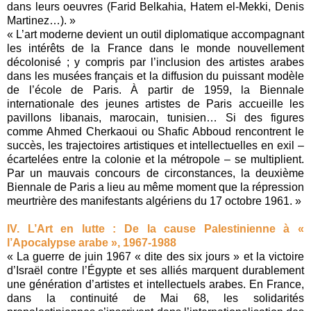
dans leurs oeuvres (Farid Belkahia, Hatem el-Mekki, Denis
Martinez…). »
« L’art moderne devient un outil diplomatique accompagnant
les intérêts de la France dans le monde nouvellement
décolonisé ; y compris par l’inclusion des artistes arabes
dans les musées français et la diffusion du puissant modèle
de l’école de Paris. À partir de 1959, la Biennale
internationale des jeunes artistes de Paris accueille les
pavillons libanais, marocain, tunisien… Si des figures
comme Ahmed Cherkaoui ou Shafic Abboud rencontrent le
succès, les trajectoires artistiques et intellectuelles en exil –
écartelées entre la colonie et la métropole – se multiplient.
Par un mauvais concours de circonstances, la deuxième
Biennale de Paris a lieu au même moment que la répression
meurtrière des manifestants algériens du 17 octobre 1961. »
IV. L’Art en lutte : De la cause Palestinienne à «
l’Apocalypse arabe », 1967-1988
« La guerre de juin 1967 « dite des six jours » et la victoire
d’Israël contre l’Égypte et ses alliés marquent durablement
une génération d’artistes et intellectuels arabes. En France,
dans la continuité de Mai 68, les solidarités