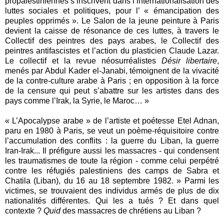
propalestiniennes s’inscrivent dans l’internationalisation des
luttes sociales et politiques, pour l’ « émancipation des
peuples opprimés ». Le Salon de la jeune peinture à Paris
devient la caisse de résonance de ces luttes, à travers le
Collectif des peintres des pays arabes, le Collectif des
peintres antifascistes et l’action du plasticien Claude Lazar.
Le collectif et la revue néosurréalistes
Désir libertaire
,
menés par Abdul Kader el-Janabi, témoignent de la vivacité
de la contre-culture arabe à Paris ; en opposition à la force
de la censure qui peut s’abattre sur les artistes dans des
pays comme l’Irak, la Syrie, le Maroc… »
« L’Apocalypse arabe » de l’artiste et poétesse Etel Adnan,
paru en 1980 à Paris, se veut un poème-réquisitoire contre
l’accumulation des conflits : la guerre du Liban, la guerre
Iran-Irak... Il préfigure aussi les massacres - qui condensent
les traumatismes de toute la région - comme celui perpétré
contre les réfugiés palestiniens des camps de Sabra et
Chatila (Liban), du 16 au 18 septembre 1982. » Parmi les
victimes, se trouvaient des individus armés de plus de dix
nationalités différentes. Qui les a tués ? Et dans quel
contexte ?
Quid
des massacres de chrétiens au Liban ?