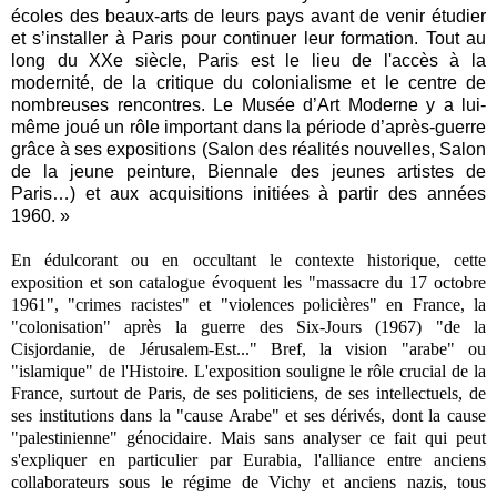
écoles des beaux-arts de leurs pays avant de venir étudier
et s’installer à Paris pour continuer leur formation. Tout au
long du XXe siècle, Paris est le lieu de l'accès à la
modernité, de la critique du colonialisme et le centre de
nombreuses rencontres. Le Musée d’Art Moderne y a lui-
même joué un rôle important dans la période d’après-guerre
grâce à ses expositions (Salon des réalités nouvelles, Salon
de la jeune peinture, Biennale des jeunes artistes de
Paris…) et aux acquisitions initiées à partir des années
1960. »
En édulcorant ou en occultant le contexte historique, cette
exposition et son catalogue évoquent les "massacre du 17 octobre
1961", "crimes racistes" et
"violences policières" en France, la
"colonisation" après la guerre des Six-Jours (1967) "de la
Cisjordanie,
de Jérusalem-Est...
" Bref, la vision "arabe" ou
"islamique" de l'Histoire. L'exposition souligne le rôle crucial de la
France, surtout de Paris, de ses politiciens, de ses intellectuels, de
ses institutions dans la "cause Arabe" et ses dérivés, dont la cause
"palestinienne" génocidaire. Mais sans analyser ce fait qui peut
s'expliquer en particulier par Eurabia, l'alliance entre anciens
collaborateurs sous le régime de Vichy et anciens nazis, tous