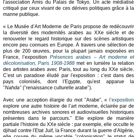
l'association Amis du Palais de Tokyo. Un acte médiatisé
critiqué par ceux vivant de ces dérives politiques grâce à la
manne publique.
« Le Musée d’Art Moderne de Paris propose de redécouvrir
la diversité des modernités arabes au XXe siècle et de
renouveler le regard historique sur des scènes artistiques
encore peu connues en Europe. À travers une sélection de
plus de 200 œuvres, pour la plupart jamais exposées en
France, l’exposition
Présences arabes – Art moderne et
décolonisation, Paris 1908-1988
met en lumière la relation
des artistes arabes avec Paris, tout au long du XXe siècle.
C'est un paradoxe éludé par l'exposition : c'est dans des
pays colonisés, dont l'Egypte, qu'est apparue la
"
Nahda"
("renaissance culturelle arabe").
Avec une acception élargie du mot "Arabe", «
l’exposition
explore une autre histoire de l’art moderne, éclairée par de
nombreuses archives sonores et audiovisuelles historiques
présentes dans le parcours." Elle explore de manière
partiale l'histoire du XXe siècle : par exemple, elle occulte le
djihad contre l'Etat Juif, la France durant la guerre d'Algérie,
elle couvre du même vocable "colonisation" le statut de