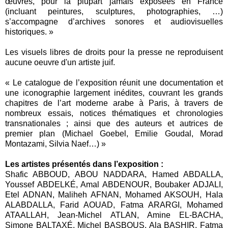
œuvres, pour la plupart jamais exposées en France
(incluant peintures, sculptures, photographies, …)
s’accompagne d’archives sonores et audiovisuelles
historiques. »
Les visuels libres de droits pour la presse ne reproduisent
aucune oeuvre d'un artiste juif.
« Le catalogue de l’exposition réunit une documentation et
une iconographie largement inédites, couvrant les grands
chapitres de l’art moderne arabe à Paris, à travers de
nombreux essais, notices thématiques et chronologies
transnationales ; ainsi que des auteurs et autrices de
premier plan (Michael Goebel, Emilie Goudal, Morad
Montazami, Silvia Naef…) »
Les artistes présentés dans l’exposition :
Shafic ABBOUD, ABOU NADDARA, Hamed ABDALLA,
Youssef ABDELKÉ, Amal ABDENOUR, Boubaker ADJALI,
Etel ADNAN, Maliheh AFNAN, Mohamed AKSOUH, Hala
ALABDALLA, Farid AOUAD, Fatma ARARGI, Mohamed
ATAALLAH, Jean-Michel ATLAN, Amine EL-BACHA,
Simone BALTAXÉ, Michel BASBOUS, Ala BASHIR, Fatma