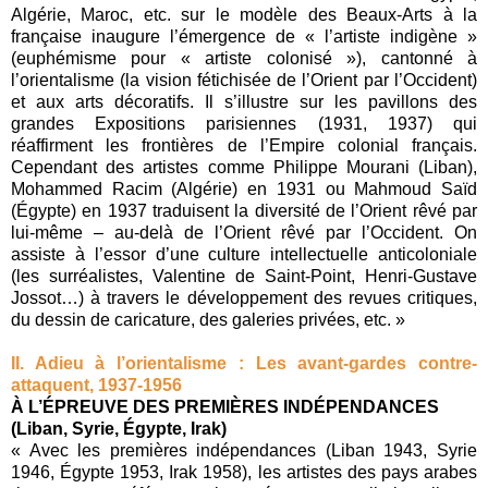
Algérie, Maroc, etc. sur le modèle des Beaux-Arts à la
française inaugure l’émergence de « l’artiste indigène »
(euphémisme pour « artiste colonisé »), cantonné à
l’orientalisme (la vision fétichisée de l’Orient par l’Occident)
et aux arts décoratifs. Il s’illustre sur les pavillons des
grandes Expositions parisiennes (1931, 1937) qui
réaffirment les frontières de l’Empire colonial français.
Cependant des artistes comme Philippe Mourani (Liban),
Mohammed Racim (Algérie) en 1931 ou Mahmoud Saïd
(Égypte) en 1937 traduisent la diversité de l’Orient rêvé par
lui-même – au-delà de l’Orient rêvé par l’Occident. On
assiste à l’essor d’une culture intellectuelle anticoloniale
(les surréalistes, Valentine de Saint-Point, Henri-Gustave
Jossot…) à travers le développement des revues critiques,
du dessin de caricature, des galeries privées, etc. »
II. Adieu à l’orientalisme : Les avant-gardes contre-
attaquent, 1937-1956
À L’ÉPREUVE DES PREMIÈRES INDÉPENDANCES
(Liban, Syrie, Égypte, Irak)
« Avec les premières indépendances (Liban 1943, Syrie
1946, Égypte 1953, Irak 1958), les artistes des pays arabes