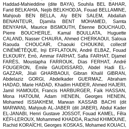
Haddad-Mahieddine (dite BAYA), Souhila BEL BAHAR,
Farid BELKAHIA, Nejib BELKHODJA, Fouad BELLAMINE,
Mahjoub BEN BELLA, Aly BEN SALEM, Abdallah
BENANTEUR, Djamila BENT MOHAMED, Samta
BENYAHIA, Maurice BISMOUTH, Étienne BOUCHAUD,
Pierre BOUCHERLE, Kamal BOULLATA, Huguette
CALAND, Nasser CHAURA, Ahmed CHERKAOUI, Saloua
Raouda CHOUCAIR, Chaouki CHOUKINI, collectif
CINÉMÉTÈQUE, Inji EFFLATOUN, André ELBAZ, Fouad
ELKOURY, Errò, Ammar FARHAT, Safia FARHAT, Djamel
FARÈS, Moustapha FARROUK, Dias FERHAT, André
FOUGERON, Émile GAUDISSARD, Abdel Hadi EL-
GAZZAR, Jilali GHARBAOUI, Gibran Khalil GIBRAN,
Abdelaziz GORGI, Abdelkader GUERMAZ, Abraham
HADAD, Marie HADAD, Khadim HAIDER, Ahmed HAJERI,
Jamil HAMOUDI, Francis HARBURGER, Faik HASSAN,
Mona HATOUM, Adam HENEIN, Georges HENEIN,
Mohamed ISSIAKHEM, Marwan KASSAB BACHI (dit
MARWAN), Mahjoub AL-JABER (dit JABER), Abdul Kader
EL-JANABI, Henri Gustave JOSSOT, Fouad KAMEL, Fêla
KÉFI-LEROUX, Mohammed KHADDA, Rachid KHIMOUNE,
Rachid KORAÏCHI, Georges KOSKAS, Mohamed KOUACI,