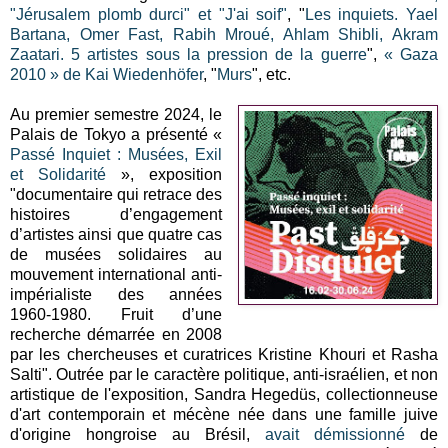
"Jérusalem plomb durci" et "J'ai soif"
, "
Les inquiets. Yael
Bartana, Omer Fast, Rabih Mroué, Ahlam Shibli, Akram
Zaatari. 5 artistes sous la pression de la guerre
",
« Gaza
2010 » de Kai Wiedenhöfer
, "
Murs
", etc.
Au premier semestre 2024, le
Palais de Tokyo a présenté «
Passé Inquiet : Musées, Exil
et Solidarité
», exposition
"documentaire qui retrace des
histoires d’engagement
d’artistes ainsi que quatre cas
de musées solidaires au
mouvement international anti-
impérialiste des années
1960-1980. Fruit d’une
recherche démarrée en 2008
par les chercheuses et curatrices Kristine Khouri et Rasha
Salti". Outrée par le caractère politique, anti-israélien, et non
artistique de l'exposition, Sandra Hegedüs, collectionneuse
d'art contemporain et mécène née dans une famille juive
d'origine hongroise au Brésil,
avait démissionné
de