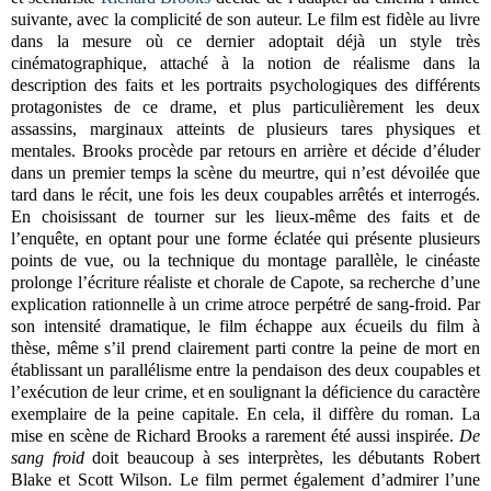
suivante, avec la complicité de son auteur. Le film est fidèle au livre
dans la mesure où ce dernier adoptait déjà un style très
cinématographique, attaché à la notion de réalisme dans la
description des faits et les portraits psychologiques des différents
protagonistes de ce drame, et plus particulièrement les deux
assassins, marginaux atteints de plusieurs tares physiques et
mentales. Brooks procède par retours en arrière et décide d’éluder
dans un premier temps la scène du meurtre, qui n’est dévoilée que
tard dans le récit, une fois les deux coupables arrêtés et interrogés.
En choisissant de tourner sur les lieux-même des faits et de
l’enquête, en optant pour une forme éclatée qui présente plusieurs
points de vue, ou la technique du montage parallèle, le cinéaste
prolonge l’écriture réaliste et chorale de Capote, sa recherche d’une
explication rationnelle à un crime atroce perpétré de sang-froid. Par
son intensité dramatique, le film échappe aux écueils du film à
thèse, même s’il prend clairement parti contre la peine de mort en
établissant un parallélisme entre la pendaison des deux coupables et
l’exécution de leur crime, et en soulignant la déficience du caractère
exemplaire de la peine capitale. En cela, il diffère du roman. La
mise en scène de Richard Brooks a rarement été aussi inspirée.
De
sang froid
doit beaucoup à ses interprètes, les débutants Robert
Blake et Scott Wilson. Le film permet également d’admirer l’une