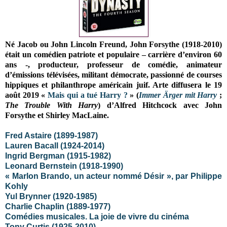
Né Jacob ou John Lincoln Freund, John Forsythe (1918-2010)
était un comédien patriote et populaire – carrière d’environ 60
ans -, producteur, professeur de comédie, animateur
d’émissions télévisées, militant démocrate, passionné de courses
hippiques et philanthrope américain juif. Arte diffusera le 19
août 2019 «
Mais qui a tué Harry ?
» (
Immer Ärger mit Harry
;
The Trouble With Harry
) d’Alfred Hitchcock avec John
Forsythe et Shirley MacLaine.
Fred Astaire
(1899-1987)
Lauren Bacall (1924-2014)
Ingrid Bergman (1915-1982)
Leonard Bernstein (1918-1990)
« Marlon Brando, un acteur nommé Désir », par Philippe
Kohly
Yul Brynner (1920-1985)
Charlie Chaplin (1889-1977)
Comédies musicales. La joie de vivre du cinéma
Tony Curtis (1925-2010)