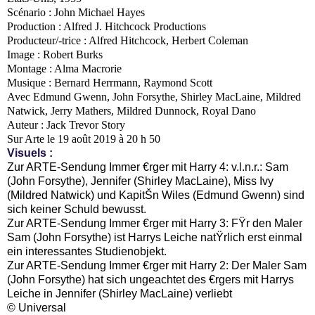
Scénario : John Michael Hayes
Production : Alfred J. Hitchcock Productions
Producteur/-trice : Alfred Hitchcock, Herbert Coleman
Image : Robert Burks
Montage : Alma Macrorie
Musique : Bernard Herrmann, Raymond Scott
Avec Edmund Gwenn, John Forsythe, Shirley MacLaine, Mildred
Natwick, Jerry Mathers, Mildred Dunnock, Royal Dano
Auteur : Jack Trevor Story
Sur Arte le 19 août 2019 à 20 h 50
Visuels :
Zur ARTE-Sendung Immer €rger mit Harry 4: v.l.n.r.: Sam
(John Forsythe), Jennifer (Shirley MacLaine), Miss Ivy
(Mildred Natwick) und KapitŠn Wiles (Edmund Gwenn) sind
sich keiner Schuld bewusst.
Zur ARTE-Sendung Immer €rger mit Harry 3: FŸr den Maler
Sam (John Forsythe) ist Harrys Leiche natŸrlich erst einmal
ein interessantes Studienobjekt.
Zur ARTE-Sendung Immer €rger mit Harry 2: Der Maler Sam
(John Forsythe) hat sich ungeachtet des €rgers mit Harrys
Leiche in Jennifer (Shirley MacLaine) verliebt
© Universal