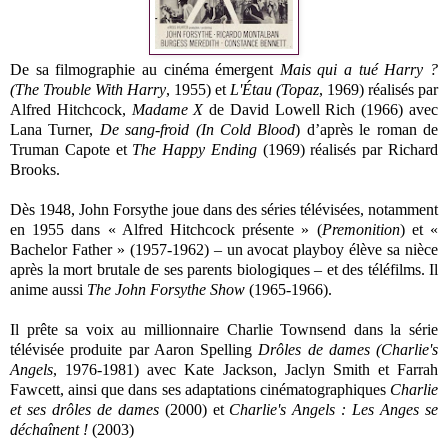
De sa filmographie au cinéma émergent
Mais qui a tué Harry ?
(The Trouble With Harry
, 1955) et
L'Étau (Topaz
, 1969) réalisés par
Alfred Hitchcock,
Madame X
de David Lowell Rich (1966) avec
Lana Turner,
De sang-froid (In Cold Blood
) d’après le roman de
Truman Capote et
The Happy Ending
(1969) réalisés par Richard
Brooks.
Dès 1948, John Forsythe joue dans des séries télévisées, notamment
en 1955 dans « Alfred Hitchcock présente » (
Premonition
) et «
Bachelor Father » (1957-1962) – un avocat playboy élève sa nièce
après la mort brutale de ses parents biologiques – et des téléfilms. Il
anime aussi
The John Forsythe Show
(1965-1966).
Il prête sa voix au millionnaire Charlie Townsend dans la série
télévisée produite par Aaron Spelling
Drôles de dames (Charlie's
Angels
, 1976-1981) avec Kate Jackson, Jaclyn Smith et Farrah
Fawcett, ainsi que dans ses adaptations cinématographiques
Charlie
et ses drôles de dames
(2000) et
Charlie's Angels : Les Anges se
déchaînent !
(2003)