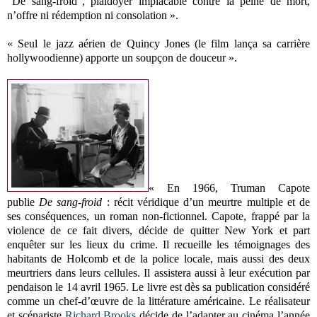
"De sang-froid", plaidoyer implacable contre la peine de mort,
n’offre ni rédemption ni consolation ».
« Seul le jazz aérien de Quincy Jones (le film lança sa carrière
hollywoodienne) apporte un soupçon de douceur ».
« En 1966, Truman Capote
publie
De sang-froid
: récit véridique d’un meurtre multiple et de
ses conséquences, un roman non-fictionnel. Capote, frappé par la
violence de ce fait divers, décide de quitter New York et part
enquêter sur les lieux du crime. Il recueille les témoignages des
habitants de Holcomb et de la police locale, mais aussi des deux
meurtriers dans leurs cellules. Il assistera aussi à leur exécution par
pendaison le 14 avril 1965. Le livre est dès sa publication considéré
comme un chef-d’œuvre de la littérature américaine. Le réalisateur
et scénariste
Richard Brooks
décide de l’adapter au cinéma l’année