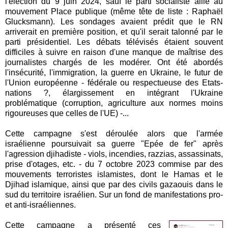
l'élection du 9 juin 2024, sauf le parti socialiste allié au
mouvement Place publique (même tête de liste : Raphaël
Glucksmann). Les sondages avaient prédit que le RN
arriverait en première position, et qu'il serait talonné par le
parti présidentiel. Les débats télévisés étaient souvent
difficiles à suivre en raison d'une manque de maîtrise des
journalistes chargés de les modérer. Ont été abordés
l'insécurité, l'immigration, la guerre en Ukraine, le futur de
l'Union européenne - fédérale ou respectueuse des Etats-
nations ?, élargissement en intégrant l'Ukraine
problématique (corruption, agriculture aux normes moins
rigoureuses que celles de l'UE) -...
Cette campagne s'est déroulée alors que l'armée
israélienne poursuivait sa guerre "Epée de fer" après
l'agression djihadiste - viols, incendies, razzias, assassinats,
prise d'otages, etc. - du 7 octobre 2023 commise par des
mouvements terroristes islamistes, dont le Hamas et le
Djihad islamique, ainsi que par des civils gazaouis dans le
sud du territoire israélien. Sur un fond de manifestations pro-
et anti-israéliennes.
Cette campagne a présenté ces