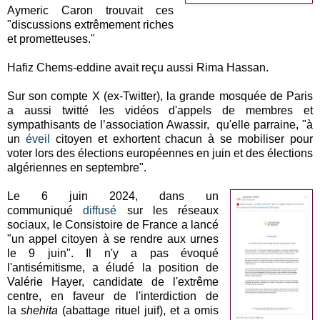
Aymeric Caron trouvait ces
"discussions extrêmement riches
et prometteuses."
Hafiz Chems-eddine avait reçu aussi Rima Hassan.
Sur son compte X (ex-Twitter), la grande mosquée de Paris
a aussi twitté les vidéos d'appels de membres et
sympathisants de l’association Awassir, qu'elle parraine, "à
un
éveil
citoyen et exhortent chacun à se mobiliser pour
voter lors des élections européennes en juin et des élections
algériennes en septembre".
Le 6 juin 2024, dans un
communiqué
diffusé
sur les réseaux
sociaux, le Consistoire de France a lancé
"un appel citoyen à se rendre aux urnes
le 9 juin". Il n'y a pas évoqué
l'antisémitisme, a éludé la position de
Valérie Hayer, candidate de l'extrême
centre, en faveur de l'interdiction de
la
shehita
(abattage rituel juif), et a omis