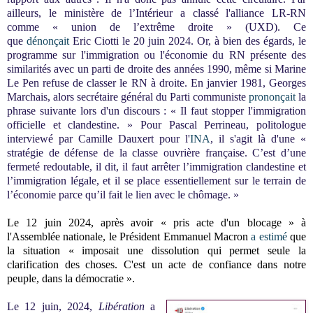
ailleurs,
le ministère de l’Intérieur a classé l'alliance LR-RN
comme
« union de l’extrême droite » (UXD). Ce
que
dénonçait
Eric Ciotti
le 20 juin 2024.
Or, à bien des égards, le
programme sur l'immigration ou l'économie du RN présente des
similarités avec un parti de droite des années 1990, même si Marine
Le Pen refuse de classer le RN à droite.
En janvier 1981, Georges
Marchais, alors secrétaire général du Parti communiste
prononçait
la
phrase suivante lors d'un discours : « Il faut stopper l'immigration
officielle et clandestine. »
Pour Pascal Perrineau, politologue
interviewé par Camille Dauxert pour l'
INA
, il s'agit là d'une «
stratégie de défense de la classe ouvrière française. C’est d’une
fermeté redoutable, il dit, il faut arrêter l’immigration clandestine et
l’immigration légale, et il se place essentiellement sur le terrain de
l’économie parce qu’il fait le lien avec le chômage. »
Le 12 juin 2024, après avoir « pris acte d'un blocage » à
l'Assemblée nationale, le Président Emmanuel Macron
a estimé
que
la situation « imposait une dissolution qui permet seule la
clarification des choses. C'est un acte de confiance dans notre
peuple, dans la démocratie ».
Le 12 juin, 2024,
Libération
a