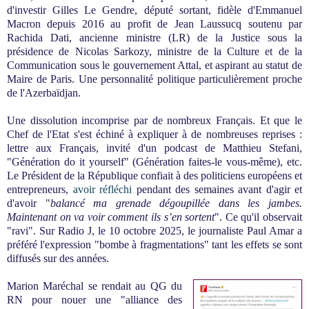
d'investir
Gilles Le Gendre, député sortant, fidèle d'Emmanuel
Macron depuis 2016
au profit de
Jean Laussucq
soutenu par
Rachida Dati, ancienne ministre (LR) de la Justice sous la
présidence de Nicolas Sarkozy, ministre de la Culture et de la
Communication sous le gouvernement Attal, et aspirant au statut de
Maire de Paris. Une personnalité politique particulièrement proche
de l'Azerbaïdjan.
Une dissolution incomprise par de nombreux Français. Et que le
Chef de l'Etat s'est échiné à expliquer à de nombreuses reprises :
lettre aux Français, invité d'un podcast de Matthieu Stefani,
"Génération do it yourself" (Génération faites-le vous-même), etc.
Le Président de la République confiait à des politiciens européens et
entrepreneurs,
avoir réfléchi
pendant des semaines avant d'agir et
d'avoir "
balancé ma grenade dégoupillée dans les jambes.
Maintenant on va voir comment ils s’en sortent
". Ce qu'il observait
"ravi". Sur Radio J, le 10 octobre 2025, le journaliste Paul Amar a
préféré l'expression "bombe à fragmentations" tant les effets se sont
diffusés sur des années.
Marion Maréchal se rendait au QG du
RN pour nouer une "alliance des