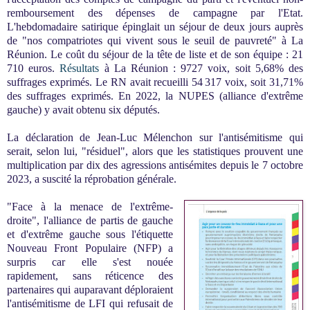
remboursement des dépenses de campagne par l'Etat.
L'hebdomadaire satirique épinglait un séjour de deux jours auprès
de "nos compatriotes qui vivent sous le seuil de pauvreté" à La
Réunion. Le coût du séjour de la tête de liste et de son équipe : 21
710 euros.
Résultats
à La Réunion : 9727 voix, soit 5,68% des
suffrages exprimés. Le RN avait recueilli 54 317 voix, soit 31,71%
des suffrages exprimés. En 2022, la NUPES (alliance d'extrême
gauche) y avait obtenu six députés.
La déclaration de Jean-Luc Mélenchon sur l'antisémitisme qui
serait, selon lui, "résiduel", alors que les statistiques prouvent une
multiplication par dix des agressions antisémites depuis le 7 octobre
2023, a suscité la réprobation générale.
"Face à la menace de l'extrême-
droite", l'alliance de partis de gauche
et d'extrême gauche sous l'étiquette
Nouveau Front Populaire (NFP) a
surpris car elle s'est nouée
rapidement, sans réticence des
partenaires qui auparavant déploraient
l'antisémitisme de LFI qui refusait de