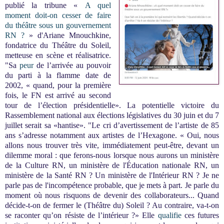
publié la tribune «
A quel
moment doit-on cesser de faire
du théâtre sous un gouvernement
RN ?
» d'Ariane Mnouchkine,
fondatrice du Théâtre du Soleil,
metteuse en scène et réalisatrice.
"
Sa
peur
de l’arrivée au pouvoir
du parti à la flamme date de
2002, « quand, pour la première
fois, le FN est arrivé au second
tour de l’élection présidentielle». La potentielle victoire du
Rassemblement national aux élections législatives du 30 juin et du 7
juillet serait sa «hantise». "Le cri d’avertissement de l’artiste de 85
ans s’adresse notamment aux artistes de l’Hexagone. « Oui, nous
allons nous trouver très vite, immédiatement peut-être, devant un
dilemme moral : que ferons-nous lorsque nous aurons un ministère
de la Culture RN, un ministère de l'Éducation nationale RN, un
ministère de la Santé RN ? Un ministère de l'Intérieur RN ? Je ne
parle pas de l'incompétence probable, que je mets à part. Je parle du
moment où nous risquons de devenir des collaborateurs... Quand
décide-t-on de fermer le (Théâtre du) Soleil ? Au contraire, va-t-on
se raconter qu’on résiste de l’intérieur ?» Elle
qualifie
ces futures