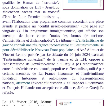
qualifier le Hamas de "terroriste",
sous domination de LFI - Jean-Luc
Mélenchon cachait mal sa volonté
d'être le futur Premier ministre -,
avant l'élaboration d'un programme commun accordant une place
grande et partiale au "conflit israélo-palestinien" (une page sur
vingt-deux). Un programme immigrationniste, qui affiche son
intention de lutter contre "toutes les formes de racisme,
d'antisémitisme et d'islamophobie". La tribune
«
L’antisémitisme de
gauche connaît une résurgence incontestable et il est instrumentalisé
pour décrédibiliser le Nouveau Front populaire
»
d'
Arié Alimi et de
Vincent Lemire publiée par
Le Monde
du 20 juin 2024 excusait
"l'antisémitisme contextuel" de la gauche et de LFI, opposé à
l'antisémitisme de l'extrême-droite : "Il n’y a pas d’équivalence
entre l’antisémitisme contextuel, populiste et électoraliste, utilisé par
certains membres de La France insoumise, et l’antisémitisme
fondateur, historique et ontologique du Rassemblement
national,
affirment
l’avocat et l’historien ». Si Raphaël Glucksmann
et François Hollande ont accepté cette alliance, Jérôme Guedj l'a
refusée.
Le 15 février 2016, Manuel