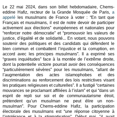
Le 22 mai 2024, dans son billet hebdomadaire, Chems-
eddine Hafiz, recteur de la Grande Mosquée de Paris,
a
appelé
les musulmans de France à voter : “En tant que
Français et musulmans, il est de notre devoir de participer
activement aux élections” européennes et nationales pour
“renforcer notre démocratie” et “promouvoir les valeurs de
justice, d’égalité et de solidarité... En votant, nous pouvons
soutenir des politiques et des candidats qui défendent le
bien commun et combattent l’injustice et la corruption, en
accord avec les principes musulmans”. Il a exprimé ses
“graves inquiétudes” face à la montée de l’extrême droite,
dont la potentielle victoire pourrait avoir des conséquences
“particulièrement sévères” pour les musulmans, “allant de
l’augmentation des actes islamophobes et des
discriminations au renforcement des lois restrictives visant
les pratiques religieuses et culturelles”. Il a fustigé “certaines
mouvances se proclamant affiliées à l’islam” et qui “dans un
esprit de repli sur soi et de communautarisme étroit,
prétendent qu’un musulman ne peut élire un non-
musulman”. Pour Chems-eddine Hafiz, la participation
électorale des musulmans est “une réponse citoyenne à
l’intolérance et à la stigmatisation”. Début mai, "il avait