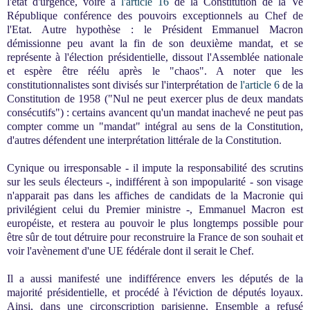
l'état d'urgence, voire à
l'article 16
de la Constitution de la Ve
République conférence des pouvoirs exceptionnels au Chef de
l'Etat. Autre hypothèse : le Président Emmanuel Macron
démissionne peu avant la fin de son deuxième mandat, et se
représente à l'élection présidentielle, dissout l'Assemblée nationale
et espère être réélu après le "chaos". A noter que les
constitutionnalistes sont divisés sur l'interprétation de
l'article 6
de la
Constitution de 1958 ("Nul ne peut exercer plus de deux mandats
consécutifs") : certains avancent qu'un mandat inachevé ne peut pas
compter comme un "mandat" intégral au sens de la Constitution,
d'autres défendent une interprétation littérale de la Constitution.
Cynique ou irresponsable - il impute la responsabilité des scrutins
sur les seuls électeurs -, indifférent à son impopularité - son visage
n'apparait pas dans les affiches de candidats de la Macronie qui
privilégient celui du Premier ministre -, Emmanuel Macron est
européiste, et restera au pouvoir le plus longtemps possible pour
être sûr de tout détruire pour reconstruire la France de son souhait et
voir l'avènement d'une UE fédérale dont il serait le Chef.
Il a aussi manifesté une indifférence envers les députés de la
majorité présidentielle, et procédé à l'éviction de députés loyaux.
Ainsi, dans une circonscription parisienne, Ensemble a refusé