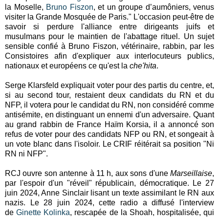
la Moselle,
Bruno Fiszon
, et un groupe d’aumôniers, venus
visiter la Grande Mosquée de Paris." L'occasion peut-être de
savoir si perdure l'alliance entre dirigeants juifs et
musulmans pour le maintien de l'abattage rituel. Un sujet
sensible confié à Bruno Fiszon, vétérinaire, rabbin, par les
Consistoires afin d'expliquer aux interlocuteurs publics,
nationaux et européens ce qu'est la
che'hita
.
Serge Klarsfeld expliquait voter pour des partis du centre, et,
si au second tour, restaient deux candidats du RN et du
NFP, il votera pour le candidat du RN, non considéré comme
antisémite, en distinguant un ennemi d'un adversaire. Quant
au grand rabbin de France Haïm Korsia, il a annoncé son
refus de voter pour des candidats NFP ou RN, et songeait à
un vote blanc dans l'isoloir. Le CRIF réitérait sa position "Ni
RN ni NFP".
RCJ ouvre son antenne à 11 h, aux sons d'une
Marseillaise
,
par l'espoir d'un "réveil" républicain, démocratique. Le 27
juin 2024, Anne Sinclair lisant un texte assimilant le RN aux
nazis. Le 28 juin 2024, cette radio a diffusé l'interview
de
Ginette Kolinka
, rescapée de la Shoah, hospitalisée, qui