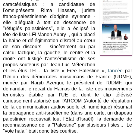
caractéristiques : la candidature de
l'omniprésente Rima Hassan, juriste
franco-palestinienne d'origine syrienne -
elle alléguait à tort de descendre de
"réfugiés palestiniens", elle a éclipsé la
tête de liste LFI Manon Aubry -, qui a placé
la haine et délégitimation d'Israël au cœur
de son discours - sincèrement ou par
calcul tactique, la gauche, le centre et la
droite ont fustigé l'antisémitisme de ses
propos soutenus par Jean-Luc Mélenchon
et les élus LFI -, la liste « Free Palestine »,
lancée
par
l'Union des démocrates musulmans de France (UDMF),
menée par Nagib Azergui, le président de l'UDMF, qui
demandait le retrait du Hamas de la liste des mouvements
terroristes établie par l'UE et dont le clip télévisé
curieusement autorisé par l'ARCOM (Autorité de régulation
de la communication audiovisuelle et numérique) résumait
la propagande anti-israélienne (dans une carte, un drapeau
palestinien recouvrait tout l'Etat d'Israël), la demande de
reconnaissance de la "Palestine" par plusieurs listes... Le
"vote halal" était donc très courtisé.