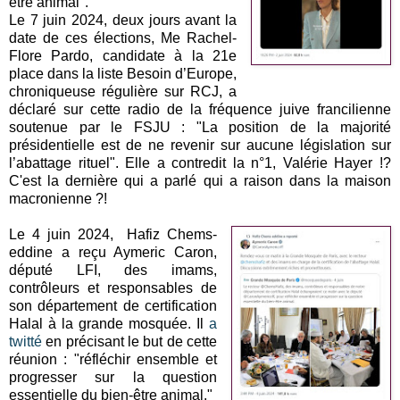
être animal".
Le 7 juin 2024, deux jours avant la
date de ces élections, Me Rachel-
Flore Pardo, candidate à la 21e
place dans la liste Besoin d’Europe,
chroniqueuse régulière sur RCJ, a
déclaré sur cette radio de la fréquence juive francilienne
soutenue par le FSJU : "La position de la majorité
présidentielle est de ne revenir sur aucune législation sur
l’abattage rituel". Elle a contredit la n°1, Valérie Hayer !?
C'est la dernière qui a parlé qui a raison dans la maison
macronienne ?!
Le 4 juin 2024, Hafiz Chems-
eddine a reçu Aymeric Caron,
député LFI, des imams,
contrôleurs et responsables de
son département de certification
Halal à la grande mosquée. Il
a
twitté
en précisant le but de cette
réunion : "réfléchir ensemble et
progresser sur la question
essentielle du bien-être animal."