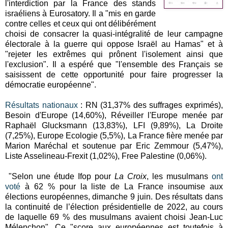
l'interdiction par la France des stands
israéliens à Eurosatory. Il a "mis en garde
contre celles et ceux qui ont délibérément
choisi de consacrer la quasi-intégralité de leur campagne
électorale à la guerre qui oppose Israël au Hamas" et à
"rejeter les extrêmes qui prônent l'isolement ainsi que
l'exclusion". Il a espéré que "l'ensemble des Français se
saisissent de cette opportunité pour faire progresser la
démocratie européenne".
Résultats nationaux
: RN (31,37% des suffrages exprimés),
Besoin d'Europe (14,60%), Réveiller l'Europe menée par
Raphaël Glucksmann (13,83%), LFI (9,89%), La Droite
(7,25%), Europe Ecologie (5,5%), La France fière menée par
Marion Maréchal et soutenue par Eric Zemmour (5,47%),
Liste Asselineau-Frexit (1,02%), Free Palestine (0,06%).
"Selon une étude Ifop pour
La Croix
, les musulmans
ont
voté
à 62 % pour la liste de La France insoumise aux
élections européennes, dimanche 9 juin. Des résultats dans
la continuité de l’élection présidentielle de 2022, au cours
de laquelle 69 % des musulmans avaient choisi Jean-Luc
Mélenchon". Ce "score aux européennes est toutefois à