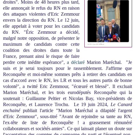
droites". Moins de 48 heures plus tard,
elle annonçait le refus du RN en raison
des attaques violentes d'Eric Zemmour
envers la direction du RN.
Le 12 juin,
elle appelait à voter pour les candidats
du RN. "Éric Zemmour a décidé,
malgré notre opposition, de présenter le
maximum de candidats contre cette
coalition des droites dans toute la
France, prenant ainsi le risque de faire
perdre cette inédite espérance",
a déclaré
Marion Maréchal. "Je
suis et je serai toujours pour le rassemblement. J'affirme que
Reconquête et moi-même sommes prêts à retirer des candidats en
cas d'accord avec le RN, les LR et tous les autres partis de bonne
volonté", a twitté Eric Zemmour, "écœuré et blessé". Il excluait
Marion Maréchal, et les trois eurodéputés Reconquête qui la
soutenait : Guillaume Peltier et Nicolas Bay, vice-présidents de
Reconquête, et Laurence Trochu. Le 19 juin 2024,
Le Canard
enchainé
publiait l'article "Marion Maréchal a dilapidé l'argent
d'Eric Zemmour", sous-titré "Avant de rejoindre sa tante au RN,
l'ex-tête de liste de Reconquête ! a grassement rémunéré
collaborateurs et sociétés amies". Ce qui laissait planer un doute sur
l'acceptation des comptes de campagne du parti et l'éventuel non-