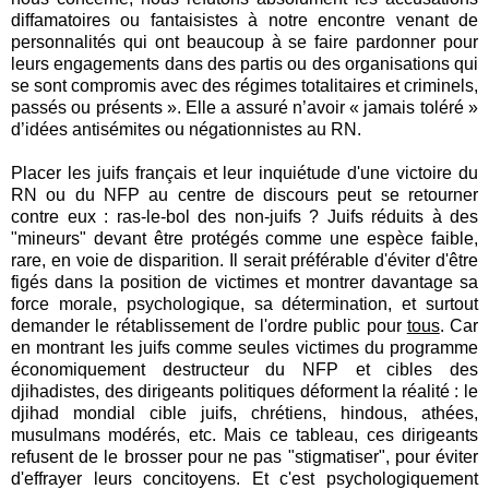
diffamatoires ou fantaisistes à notre encontre venant de
personnalités qui ont beaucoup à se faire pardonner pour
leurs engagements dans des partis ou des organisations qui
se sont compromis avec des régimes totalitaires et criminels,
passés ou présents ». Elle a assuré n’avoir « jamais toléré »
d’idées antisémites ou négationnistes au RN.
Placer les juifs français et leur inquiétude d'une victoire du
RN ou du NFP au centre de discours peut se retourner
contre eux : ras-le-bol des non-juifs ? Juifs réduits à des
"mineurs" devant être protégés comme une espèce faible,
rare, en voie de disparition. Il serait préférable d'éviter d'être
figés dans la position de victimes et montrer davantage sa
force morale, psychologique, sa détermination, et surtout
demander le rétablissement de l'ordre public pour
tous
. Car
en montrant les juifs comme seules victimes du programme
économiquement destructeur du NFP et cibles des
djihadistes, des dirigeants politiques déforment la réalité : le
djihad mondial cible juifs, chrétiens, hindous, athées,
musulmans modérés, etc. Mais ce tableau, ces dirigeants
refusent de le brosser pour ne pas "stigmatiser", pour éviter
d'effrayer leurs concitoyens. Et c'est psychologiquement