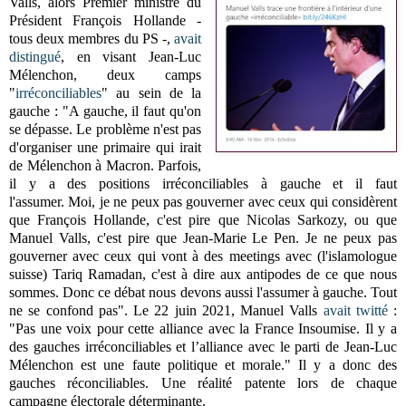
Valls, alors Premier ministre du
Président François Hollande -
tous deux membres du PS -,
avait
distingué
, en visant Jean-Luc
Mélenchon, deux camps
"
irréconciliables
" au sein de la
gauche : "
A gauche, il faut qu'on
se dépasse. Le problème n'est pas
d'organiser une primaire qui irait
de Mélenchon à Macron. Parfois,
il y a des positions irréconciliables à gauche et il faut
l'assumer.
Moi, je ne peux pas gouverner avec ceux qui considèrent
que François Hollande, c'est pire que Nicolas Sarkozy, ou que
Manuel Valls, c'est pire que Jean-Marie Le Pen.
Je ne peux pas
gouverner avec ceux qui vont à des meetings avec (l'islamologue
suisse) Tariq Ramadan, c'est à dire aux antipodes de ce que nous
sommes. Donc ce débat nous devons aussi l'assumer à gauche. Tout
ne se confond pas".
Le 22 juin 2021, Manuel Valls
avait twitté
:
"
Pas une voix pour cette alliance avec la France Insoumise. Il y a
des gauches irréconciliables et l’alliance avec le parti de Jean-Luc
Mélenchon est une faute politique et morale." Il y a donc des
gauches réconciliables. Une réalité patente lors de chaque
campagne électorale déterminante.