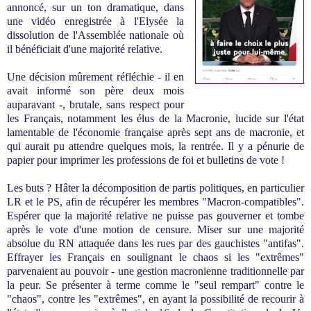
annoncé, sur un ton dramatique, dans
une vidéo enregistrée à l'Elysée la
dissolution de l'Assemblée nationale où
il bénéficiait d'une majorité relative.
Une décision mûrement réfléchie - il en
avait informé son père deux mois
auparavant -, brutale, sans respect pour
les Français, notamment les élus de la Macronie, lucide sur l'état
lamentable de l'économie française après sept ans de macronie, et
qui aurait pu attendre quelques mois, la rentrée. Il y a pénurie de
papier pour imprimer les professions de foi et bulletins de vote !
Les buts ? Hâter la décomposition de partis politiques, en particulier
LR et le PS, afin de récupérer les membres "Macron-compatibles".
Espérer que la majorité relative ne puisse pas gouverner et tombe
après le vote d'une motion de censure. Miser sur une majorité
absolue du RN attaquée dans les rues par des gauchistes "antifas".
Effrayer les Français en soulignant le chaos si les "extrêmes"
parvenaient au pouvoir - une gestion macronienne traditionnelle par
la peur. Se présenter à terme comme le "seul rempart" contre le
"chaos", contre les "extrêmes", en ayant la possibilité de recourir à