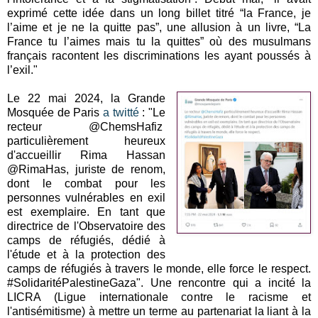
exprimé cette idée dans un long billet titré “la France, je
l’aime et je ne la quitte pas”, une allusion à un livre, “La
France tu l’aimes mais tu la quittes” où des musulmans
français racontent les discriminations les ayant poussés à
l’exil."
Le 22 mai 2024, la Grande
Mosquée de Paris
a twitté
: "Le
recteur @ChemsHafiz
particulièrement heureux
d'accueillir Rima Hassan
@RimaHas, juriste de renom,
dont le combat pour les
personnes vulnérables en exil
est exemplaire. En tant que
directrice de l'Observatoire des
camps de réfugiés, dédié à
l'étude et à la protection des
camps de réfugiés à travers le monde, elle force le respect.
#SolidaritéPalestineGaza". Une rencontre qui a incité la
LICRA (Ligue internationale contre le racisme et
l'antisémitisme) à mettre un terme au partenariat la liant à la