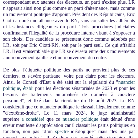
correspondant aux attentes des électeurs, un parti n'existe plus. LR
n'apparait ainsi non plus comme un
parti d'alternance, mais comme
un mouvement politique d'appoint.
Président des Républicains, Eric
Ciotti a noué une alliance avec le RN, sans consulter les adhérents
ni les instances dirigeantes du parti. Trois procédures judiciaires
confirmaient l'illégalité de la procédure interne visant à s'opposer à
son choix. Des candidats se présentent donc comme adoubés par
LR, soit par Eric Ciotti-RN, soit par le parti seul. Ce qui affaiblit
LR. Il est vraisemblable que LR se divisera entre deux mouvements
: un mouvement gaulliste et un mouvement du centre.
De plus, l'étiquette politique des partis ne provient plus de ces
derniers, et s'avère partisane, voire peu claire pour les électeurs.
Ainsi, le Conseil d'Etat a été saisi sur la régularité du "
nuancier
politique
,
établi
pour les élections sénatoriales de 2023 et pour les
besoins de traitements automatisés de données à caractère
personnel", et fixé dans la circulaire du 16 août 2023. Le RN
considérait que ce nuancier politique le classait illégalement co
mme
"d'extrême-droite"
. Le 11 mars 2024, le juge administratif
suprême
a
considéré
que ce
nuancier politique
était dénué d'une
erreur manifeste d'appréciation
car il
classait les partis politiques en
fonction, non pas "d’un
spectre
idéologique" mais "les uns par
rapport aux autres".
Il n'a donc pas annulé cette circulaire. Par