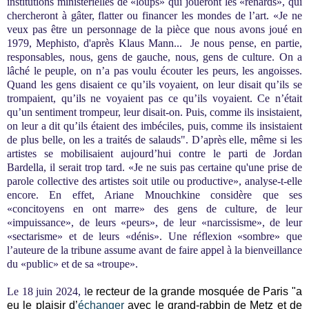
institutions ministérielles de «loups» qui joueront les «renards», qui
chercheront à gâter, flatter ou financer les mondes de l’art. «Je ne
veux pas être un personnage de la pièce que nous avons joué en
1979, Mephisto, d'après Klaus Mann...
Je nous pense, en partie,
responsables, nous, gens de gauche, nous, gens de culture. On a
lâché le peuple, on n’a pas voulu écouter les peurs, les angoisses.
Quand les gens disaient ce qu’ils voyaient, on leur disait qu’ils se
trompaient, qu’ils ne voyaient pas ce qu’ils voyaient. Ce n’était
qu’un sentiment trompeur, leur disait-on. Puis, comme ils insistaient,
on leur a dit qu’ils étaient des imbéciles, puis, comme ils insistaient
de plus belle, on les a traités de salauds".
D’après elle, même si les
artistes se mobilisaient aujourd’hui contre le parti de Jordan
Bardella, il serait trop tard. «Je ne suis pas certaine qu'une prise de
parole collective des artistes soit utile ou productive», analyse-t-elle
encore. En effet, Ariane Mnouchkine considère que ses
«concitoyens en ont marre» des gens de culture, de leur
«impuissance», de leurs «peurs», de leur «narcissisme», de leur
«sectarisme» et de leurs «dénis». Une réflexion «sombre» que
l’auteure de la tribune assume avant de faire appel à la bienveillance
du «public» et de sa «troupe».
Le 18 juin 2024, l
e recteur de la grande mosquée de Paris "a
eu le plaisir d’
échanger
avec le grand-rabbin de Metz et de