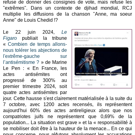
refuse de donner des consignes de vote, mais refuse les
"extrêmes". Dans un contexte de djihad mondial, RCJ
multiplie les diffusions de la chanson "Anne, ma soeur
Anne" de Louis Chedid !?
Le 22 juin 2024,
Le
Figaro
publiait la tribune
«
Combien de temps allons-
nous tolérer les abjections de
l'extrême-gauche sur
l’antisémitisme ?
» de Marine
Le Pen : « En France, les
actes antisémites ont
progressé de 300% au
premier trimestre 2024, soit
quatre actes antisémites par
jour. Cette hausse s'est clairement matérialisée à la suite du
7 octobre, avec 1200 actes recensés, ils représentent
aujourd'hui 60% des actes antireligieux alors que nos
compatriotes juifs ne représentent que 0,69% de la
population... La situation est grave » et la « responsabilité à
se mobiliser doit être à la hauteur de la menace... En ce qui
nous concerne, nous réfutons absolument les accusations