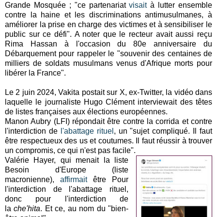
Grande Mosquée ; "ce partenariat
visait
à lutter ensemble
contre la haine et les discriminations antimusulmanes, à
améliorer la prise en charge des victimes et à sensibiliser le
public sur ce défi". A noter que le recteur avait aussi reçu
Rima Hassan à l'occasion du 80e anniversaire du
Débarquement pour rappeler le "souvenir des centaines de
milliers de soldats musulmans venus d'Afrique morts pour
libérer la France".
Le 2 juin 2024, Vakita postait sur X, ex-Twitter, la vidéo dans
laquelle le journaliste Hugo Clément interviewait des têtes
de listes françaises aux élections européennes.
Manon Aubry (LFI) répondait être contre la corrida et contre
l'interdiction de
l'abattage rituel
, un "sujet compliqué. Il faut
être respectueux des us et coutumes. Il faut réussir à trouver
un compromis, ce qui n'est pas facile".
Valérie Hayer, qui menait la liste
Besoin d'Europe (liste
macronienne),
affirmait
être Pour
l'interdiction de l'abattage rituel,
donc pour l'interdiction de
la
che'hita
. Et ce, au nom du "bien-