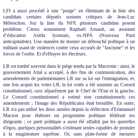
LFI a aussi procédé à une "purge" en éliminant de la liste des
candidats certains députés sortants critiques de Jean-Luc
Mélenchon. Sur la liste du NFP, plusieurs candidats posent
problème. Citons notamment Raphaël Arnault, un
assistant
d’éducation
Antifa lyonnais, ex-NPA (
Nouveau Parti
anticapitaliste)
. Une manière de donner un débouché politique à un
militant usant de violences contre ceux accusés de "fascisme" et les
forces de l'ordre. Et d'effrayer les électeurs.
LR est tombé souvent dans le piège tendu par la Macronie : ainsi, le
gouvernement Attal a accepté, à des fins de communication, des
amendements de parlementaires LR sur sa loi sur l'immigration, et,
une fois acquis les votes LR, la loi votée a été soumise au Conseil
constitutionnel,
saisi
séparément par le Chef de l'Etat et la gauche.
Le Conseil constitutionnel
a estimé non constitutionnels ces
amendements ; l'image des Républicains était brouillée. En outre,
LR n'a pas utilisé les deux années depuis la réélection d'Emmanuel
Macron pour élaborer un programme politique fédérant ses
dirigeants ; ce parti politique a aussi été affaibli par les querelles
d'égos, quelques personnalités s'estimant seules capables de postuler
à la magistrature suprême. Or, sans plate-forme de mesures