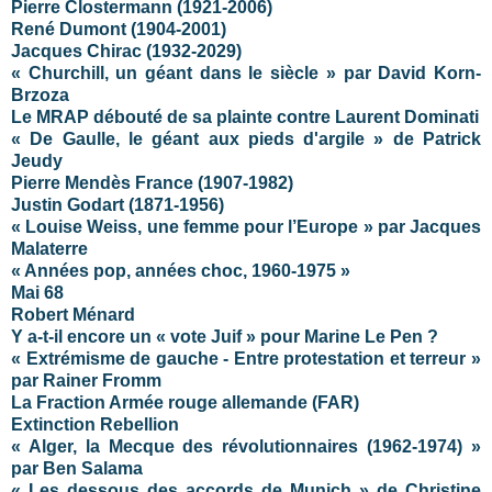
Pierre Clostermann (1921-2006)
René Dumont (1904-2001)
Jacques Chirac (1932-2029)
« Churchill, un géant dans le siècle » par David Korn-
Brzoza
Le MRAP débouté de sa plainte contre Laurent Dominati
« De Gaulle, le géant aux pieds d'argile » de Patrick
Jeudy
Pierre Mendès France (1907-1982)
Justin Godart (1871-1956)
« Louise Weiss, une femme pour l’Europe » par Jacques
Malaterre
« Années pop, années choc, 1960-1975 »
Mai 68
Robert Ménard
Y a-t-il encore un « vote Juif » pour Marine Le Pen ?
« Extrémisme de gauche - Entre protestation et terreur »
par Rainer Fromm
La Fraction Armée rouge allemande (FAR)
Extinction Rebellion
« Alger, la Mecque des révolutionnaires (1962-1974) »
par Ben Salama
« Les dessous des accords de Munich » de Christine