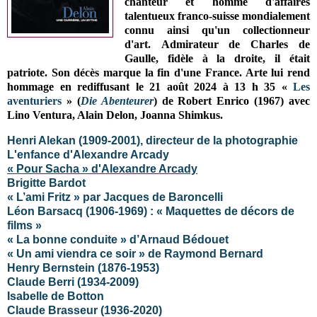
chanteur et homme d'affaires
talentueux franco-suisse mondialement
connu ainsi qu'un collectionneur
d'art.
Admirateur de Charles de
Gaulle, fidèle à la droite, il était
patriote. Son décès marque la fin d'une France. Arte lui rend
hommage en
rediffusant le 21 août 2024 à 13 h 35 «
Les
aventuriers
» (
Die Abenteurer
) de Robert Enrico (1967) avec
Lino Ventura, Alain Delon,
Joanna Shimkus
.
Henri Alekan (1909-2001), directeur de la photographie
L'enfance d'Alexandre Arcady
« Pour Sacha » d'Alexandre Arcady
Brigitte Bardot
« L’ami Fritz » par Jacques de Baroncelli
Léon Barsacq (1906-1969) : « Maquettes de décors de
films »
« La bonne conduite » d’Arnaud Bédouet
« Un ami viendra ce soir » de Raymond Bernard
Henry Bernstein (1876-1953)
Claude Berri (1934-2009)
Isabelle de Botton
Claude Brasseur (1936-2020)