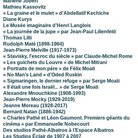
Marlène Jobert
Mathieu Kassovitz
« La graine et le mulet » d'Abdellatif Kechiche
Diane Kurys
Le Musée imaginaire d’Henri Langlois
« La journée de la jupe » par Jean-Paul Lilienfeld
Thomas Lilti
Rudolph Maté (1898-1964)
Jean-Pierre Melville (1917-1973)
« Stavisky, l'escroc du siècle » par Claude-Michel Rome
« Les guichets du Louvre » de Michel Mitrani
« Portraits de mon père » de Félix Moati
« No Man’s Land » d’Oded Ruskin
« Sigmaringen, le dernier refuge » par Serge Moati
« Il était une fois Israël... » de Serge Moati
Alexandre Mnouchkine (1908-1993)
Jean-Pierre Mocky (1929-2019)
Jeanne Moreau (1928-2017)
Bernard Natan (1886-1942)
« Charles Pathé et Léon Gaumont. Premiers géants du
cinéma » par Emmanuelle Nobecourt
Des studios Pathé-Albatros à l’Espace Albatros
Les Studios Éclair de 1907 à 2007