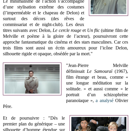
Le minimalisme de l’action s’accompagne
d’une stylisation extrême des costumes
(l’imperméable et le chapeau de Delon) et
surtout des décors (des rêves de
commissariat et de night-club). Les deux
titres suivants avec Delon,
Le cercle rouge
et
Un flic
(ultime film de
Melville et poème à la gloire de l’acteur), poursuivront cette
approche fantasmatique du cinéma et des stars masculines. Car ces
trois films sont aussi un écrin amoureux pour l’icône Delon,
silhouette rigide et opaque, obsédée par la mort."
"Jean-Pierre Melville
définissait
Le Samouraï
(1967),
film étrange et beau, comme «
une longue méditation sur la
solitude. » et aussi comme « le
portrait d’un schizophrène
paranoïaque »,
a analysé
Olivier
Père.
Et de poursuivre : "Dès le
premier plan du générique – une
silhouette d’homme étendue sur