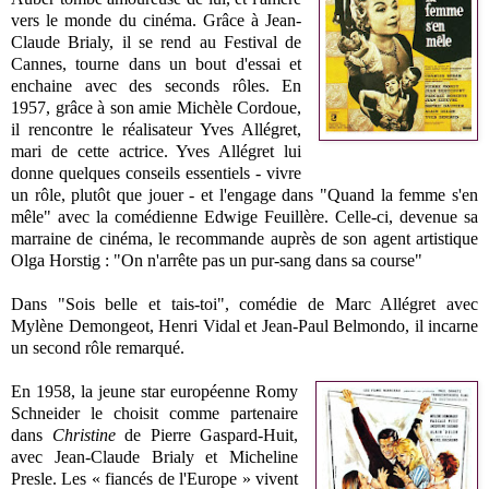
vers le monde du cinéma. Grâce à Jean-
Claude Brialy, il se rend au Festival de
Cannes, tourne dans un bout d'essai et
enchaine avec des seconds rôles. En
1957, grâce à son amie
Michèle Cordoue,
il rencontre le réalisateur Yves Allégret,
mari de cette actrice. Yves Allégret lui
donne quelques conseils essentiels - vivre
un rôle, plutôt que jouer - et l'engage dans "Quand la femme s'en
mêle" avec la comédienne Edwige Feuillère. Celle-ci, devenue sa
marraine de cinéma, le recommande auprès de son agent artistique
Olga Horstig : "On n'arrête pas un pur-sang dans sa course"
Dans "Sois belle et tais-toi", comédie de Marc Allégret avec
Mylène Demongeot, Henri Vidal et
Jean-Paul Belmondo
, il incarne
un second rôle remarqué.
En 1958, la jeune star européenne Romy
Schneider le choisit comme partenaire
dans
Christine
de Pierre Gaspard-Huit,
avec Jean-Claude Brialy et Micheline
Presle. Les « fiancés de l'Europe » vivent