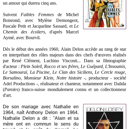
un amour qui durera cinq ans.
Suivent
Faibles Femmes
de Michel
Boisrond, avec Mylène Demongeot,
Pascale Petit et Jacqueline Sassard, et
Le
Chemin des écoliers
, d'après Marcel
Aymé, avec Bourvil.
Dès le début des années 1960, Alain Delon accède au rang de star
en interprétant des rôles majeurs dans des chefs d'œuvres réalisés
par René Clément, Luchino Visconti...
Dans sa filmographie
d'acteur :
Plein Soleil, Rocco et ses frères, Le Guépard, L'Insoumis,
Le Samouraï, La Piscine, Le Clan des Siciliens, Le Cercle rouge,
Borsalino, Monsieur Klein, Notre histoire
-, producteur - société
Adel Productions -, réalisateur et chanteur, notamment avec Dalida
(
Paroles
) franco-suisse mondialement connu et un collectionneur
d'art.
De son mariage avec Nathalie en
1964, naît Anthony Delon en 1964.
Nathalie Delon a dit : "Alain et sa
mère ont en commun le sens du