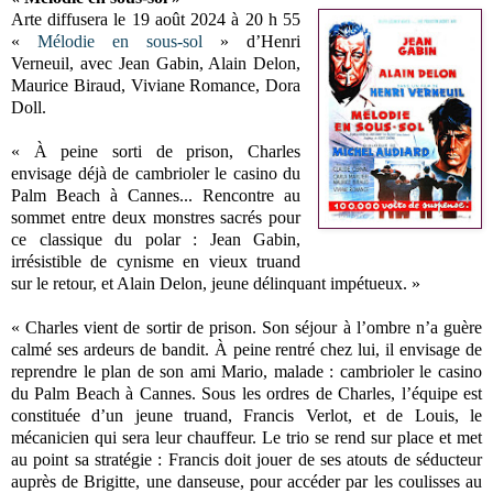
Arte diffusera le 19 août 2024 à 20 h 55
«
Mélodie en sous-sol
» d’Henri
Verneuil, avec Jean Gabin, Alain Delon,
Maurice Biraud, Viviane Romance, Dora
Doll.
« À peine sorti de prison, Charles
envisage déjà de cambrioler le casino du
Palm Beach à Cannes... Rencontre au
sommet entre deux monstres sacrés pour
ce classique du polar : Jean Gabin,
irrésistible de cynisme en vieux truand
sur le retour, et Alain Delon, jeune délinquant impétueux. »
« Charles vient de sortir de prison. Son séjour à l’ombre n’a guère
calmé ses ardeurs de bandit. À peine rentré chez lui, il envisage de
reprendre le plan de son ami Mario, malade : cambrioler le casino
du Palm Beach à Cannes. Sous les ordres de Charles, l’équipe est
constituée d’un jeune truand, Francis Verlot, et de Louis, le
mécanicien qui sera leur chauffeur. Le trio se rend sur place et met
au point sa stratégie : Francis doit jouer de ses atouts de séducteur
auprès de Brigitte, une danseuse, pour accéder par les coulisses au