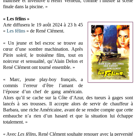
maîtrisée et inventive d’Henri Verneuil, comme l’illustre la scène
finale dans la piscine. »
« Les félins »
Arte diffusera le 19 août 2024 à 23 h 45
«
Les félins
» de René Clément.
« Un jeune et bel escroc se trouve au
cœur d’une sombre machination. Après
Plein soleil
, le troisième film, tout en
noirceur et sensualité, qu’Alain Delon et
René Clément ont tourné ensemble. »
« Marc, jeune play-boy français, a
commis l’erreur d’être l’amant de
l’épouse d’un chef de gang américain.
Alors qu’il se cache sur la Côte d’Azur, des tueurs à gages sont
lancés à ses trousses. Il accepte alors de servir de chauffeur à
Barbara, une riche Américaine, avant de se rendre compte que cette
embauche n’a rien d’un hasard et que la situation lui échappe
totalement. »
« Avec
Les félins
, René Clément souhaite renouer avec la perversité