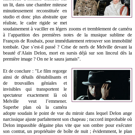
un lit, dans une chambre miteuse
minutieusement reconstituée en
studio et donc plus abstraite que
réaliste, le cadre rigide se met
soudainement à vaciller en légers zooms et tremblement de caméra
à l’apparition des premières notes de la musique sublime de
François de Roubaix, pour immédiatement retrouver son immobilité
tombale. Que s’est-il passé ? Crise de nerfs de Melville devant la
beauté d’Alain Delon, mort en sursis déjà sur son linceul dès la
première image ? On ne le saura jamais".
Et de conclure : "Le film regorge
ainsi de détails déstabilisants et
de trouvailles géniales et
invisibles qui transportent le
spectateur exactement là où
Melville veut l’emmener.
Superbe plan où la caméra
adopte soudain le point de vue du miroir dans lequel Delon ange
narcissique ajuste parfaitement son chapeau ; raccord improbable où
Delon impassible dégaine plus vite que son ombre pour exécuter
son contrat, un propriétaire de boîte de nuit ; évidemment, le plan