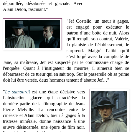
dépouillée, désabusée et glaciale. Avec
Alain Delon, fascinant."
"Jef Costello, un tueur à gages,
est engagé pour exécuter le
patron d’une boîte de nuit. Alors
qu’il remplit son contrat, Valérie,
la pianiste de l’établissement, le
surprend. Malgré l’alibi qu’il
s’est forgé avec la complicité de
Jane, sa maîtresse, Jef est suspecté par le commissaire chargé de
l'enquête. Quant à l’instigateur du meurtre, il aimerait bien se
débarrasser de ce tueur qui en sait trop. Sur la passerelle où sa prime
doit lui être versée, deux hommes tentent d’abattre Jef…"
"
Le samoura
ï
est une étape décisive vers
l’abstraction glacée qui caractérise la
dernière partie de la filmographie de Jean-
Pierre Melville. La rencontre entre le
cinéaste et Alain Delon, tueur à gages à la
tristesse minérale, donne naissance à une
œuvre désincarnée, une épure de film noir.