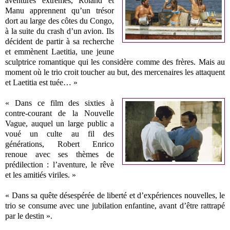
aventures extrêmes, Roland et
Manu apprennent qu’un trésor
dort au large des côtes du Congo,
à la suite du crash d’un avion. Ils
décident de partir à sa recherche
et emmènent Laetitia, une jeune
sculptrice romantique qui les considère comme des frères. Mais au
moment où le trio croit toucher au but, des mercenaires les attaquent
et Laetitia est tuée… »
« Dans ce film des sixties à
contre-courant de la Nouvelle
Vague, auquel un large public a
voué un culte au fil des
générations, Robert Enrico
renoue avec ses thèmes de
prédilection : l’aventure, le rêve
et les amitiés viriles. »
« Dans sa quête désespérée de liberté et d’expériences nouvelles, le
trio se consume avec une jubilation enfantine, avant d’être rattrapé
par le destin ».