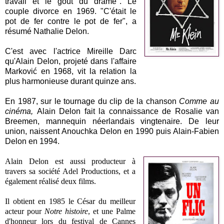
travail et le goût du drame". Le
couple divorce en 1969. "C'était le
pot de fer contre le pot de fer", a
résumé Nathalie Delon.
C'est avec l'actrice Mireille Darc
qu'Alain Delon, projeté dans l'affaire
Marković en 1968, vit la relation la
plus harmonieuse durant quinze ans.
En 1987, sur le tournage du clip de la chanson
Comme au
cinéma,
Alain Delon fait la connaissance de Rosalie van
Breemen, mannequin néerlandais vingtenaire. De leur
union, naissent Anouchka Delon en 1990 puis Alain-Fabien
Delon en 1994.
Alain Delon est aussi producteur à
travers sa société Adel Productions, et a
également réalisé deux films.
Il obtient en 1985 le César du meilleur
acteur pour
Notre histoire
, et une Palme
d'honneur lors du festival de Cannes