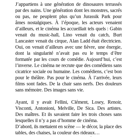
J’appartiens à une génération de dinosaures terrassés
par des nains. Une génération dont les monstres, sacrés
ou pas, ne peuplent plus qu’un Jurassik Park pour
âmes nostalgiques. À l’époque, les acteurs venaient
d’ailleurs, et le cinéma les accueillait tels quels : Gabin
venait du music-hall, Lino venait du catch, Burt
Lancaster venait du cirque, Alan Ladd était électricien.
Oui, on venait d’ailleurs avec une ﬁèvre, une énergie,
dont la singularité n’avait pas eu le temps d’être
formatée par les cours de comédie. Aujourd’hui, c’est
l’inverse. Le cinéma ne recrute que des comédiens sans
cicatrice sociale ou humaine. Les comédiens, c’est bon
pour le théâtre. Pas pour le cinéma. À l’arrivée, leurs
ﬁlms sont fades. De la chair sans nerfs. Des douleurs
sans mémoire. Des images sans vie.
Ayant, il y avait Fellini, Clément, Losey, Renoir,
Visconti, Antonioni, Melville, De Sica. Des artistes.
Des maîtres. Et ils savaient faire les trois choses sans
lesquelles il n’y a pas d’homme de cinéma.
D’abord, ils mettaient en scène — le décor, la place des
tables, des chaises, la couleur des rideaux…