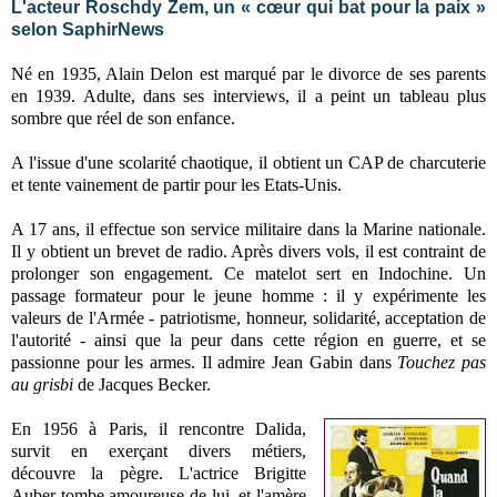
L'acteur Roschdy Zem, un « cœur qui bat pour la paix »
selon SaphirNews
Né en 1935, Alain Delon est marqué par le divorce de ses parents
en 1939. Adulte, dans ses interviews, il a peint un tableau plus
sombre que réel de son enfance.
A l'issue d'une scolarité chaotique, il obtient un CAP de charcuterie
et
tente vainement de partir pour les Etats-Unis.
A 17 ans, il effectue
son service militaire
dans la Marine nationale.
Il y obtient un brevet de radio. Après divers vols, il est contraint de
prolonger son engagement. Ce matelot sert en Indochine. Un
passage formateur pour le jeune homme : il y expérimente les
valeurs de l'Armée - patriotisme, honneur, solidarité, acceptation de
l'autorité - ainsi que la peur dans cette région en guerre, et se
passionne pour les armes. Il admire Jean Gabin dans
Touchez pas
au grisbi
de Jacques Becker.
En 1956 à Paris, il rencontre Dalida,
survit en exerçant divers métiers,
découvre la pègre. L'actrice Brigitte
Auber tombe amoureuse de lui, et l'amère