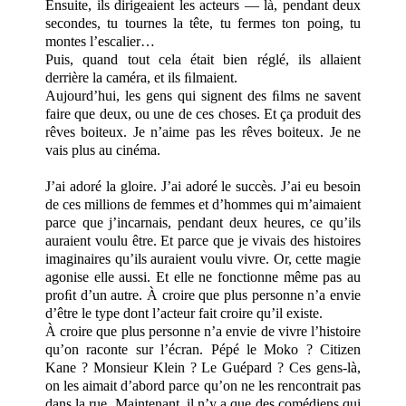
Ensuite, ils dirigeaient les acteurs — là, pendant deux
secondes, tu tournes la tête, tu fermes ton poing, tu
montes l’escalier…
Puis, quand tout cela était bien réglé, ils allaient
derrière la caméra, et ils ﬁlmaient.
Aujourd’hui, les gens qui signent des ﬁlms ne savent
faire que deux, ou une de ces choses. Et ça produit des
rêves boiteux. Je n’aime pas les rêves boiteux. Je ne
vais plus au cinéma.
J’ai adoré la gloire. J’ai adoré le succès. J’ai eu besoin
de ces millions de femmes et d’hommes qui m’aimaient
parce que j’incarnais, pendant deux heures, ce qu’ils
auraient voulu être. Et parce que je vivais des histoires
imaginaires qu’ils auraient voulu vivre. Or, cette magie
agonise elle aussi. Et elle ne fonctionne même pas au
proﬁt d’un autre. À croire que plus personne n’a envie
d’être le type dont l’acteur fait croire qu’il existe.
À croire que plus personne n’a envie de vivre l’histoire
qu’on raconte sur l’écran. Pépé le Moko ? Citizen
Kane ? Monsieur Klein ? Le Guépard ? Ces gens-là,
on les aimait d’abord parce qu’on ne les rencontrait pas
dans la rue. Maintenant, il n’y a que des comédiens qui