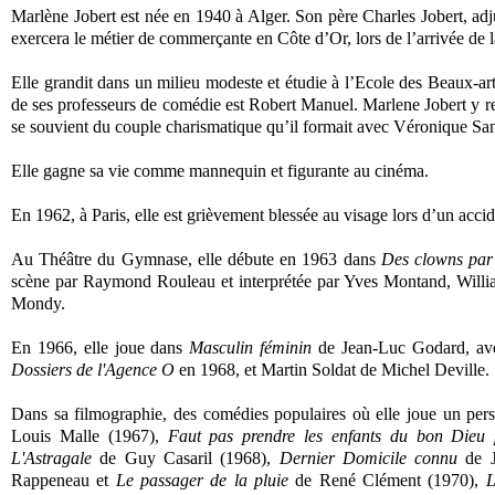
Marlène Jobert est née en 1940 à Alger. Son père Charles Jobert, adjud
exercera le métier de commerçante en Côte d’Or, lors de l’arrivée de l
Elle grandit dans un milieu modeste et étudie à l’Ecole des Beaux-ar
de ses professeurs de comédie est Robert Manuel. Marlene Jobert y r
se souvient du couple charismatique qu’il formait avec Véronique Sa
Elle gagne sa vie comme mannequin et figurante au cinéma.
En 1962, à Paris, elle est grièvement blessée au visage lors d’un acc
Au Théâtre du Gymnase, elle débute en 1963 dans
Des clowns par 
scène par Raymond Rouleau et interprétée par Yves Montand, Willia
Mondy.
En 1966, elle joue dans
Masculin féminin
de Jean-Luc Godard, avec
Dossiers de l'Agence O
en 1968, et Martin Soldat de Michel Deville.
Dans sa filmographie, des comédies populaires où elle joue un pers
Louis Malle (1967),
Faut pas prendre les enfants du bon Dieu
L'Astragale
de Guy Casaril (1968),
Dernier Domicile connu
de J
Rappeneau et
Le passager de la pluie
de René Clément (1970),
L