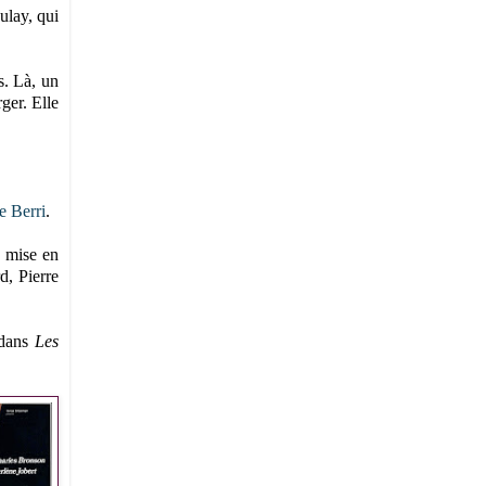
ulay, qui
s. Là, un
ger. Elle
e Berri
.
, mise en
d, Pierre
 dans
Les