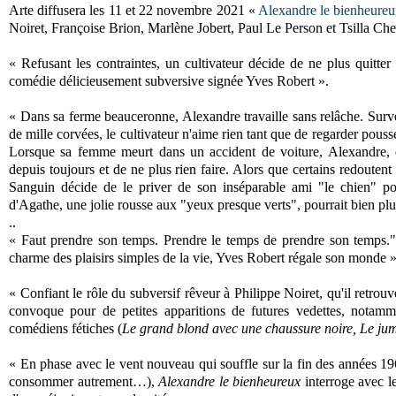
Arte diffusera les 11 et 22 novembre 2021 «
Alexandre le bienheure
Noiret, Françoise Brion, Marlène Jobert, Paul Le Person et Tsilla Che
« Refusant les contraintes, un cultivateur décide de ne plus quitter
comédie délicieusement subversive signée Yves Robert ».
« Dans sa ferme beauceronne, Alexandre travaille sans relâche. Surve
de mille corvées, le cultivateur n'aime rien tant que de regarder pouss
Lorsque sa femme meurt dans un accident de voiture, Alexandre, en
depuis toujours et de ne plus rien faire. Alors que certains redouten
Sanguin décide de le priver de son inséparable ami "le chien" pour 
d'Agathe, une jolie rousse aux "yeux presque verts", pourrait bien plu
..
« Faut prendre son temps. Prendre le temps de prendre son temps." 
charme des plaisirs simples de la vie, Yves Robert régale son monde 
« Confiant le rôle du subversif rêveur à Philippe Noiret, qu'il retrou
convoque pour de petites apparitions de futures vedettes, notamme
comédiens fétiches (
Le grand blond avec une chaussure noire, Le ju
« En phase avec le vent nouveau qui souffle sur la fin des années 19
consommer autrement…),
Alexandre le bienheureux
interroge avec le