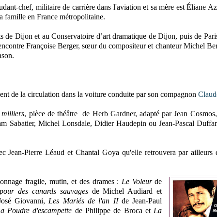
ant-chef, militaire de carrière dans l'aviation et sa mère est Éliane Az
a famille en France métropolitaine.
ts de Dijon et au Conservatoire d’art dramatique de Dijon, puis de Pari
encontre Françoise Berger, sœur du compositeur et chanteur Michel Ber
nson.
ident de la circulation dans la voiture conduite par son compagnon
Claud
milliers
, pièce de théâtre de Herb Gardner, adapté par Jean Cosmos
m Sabatier, Michel Lonsdale, Didier Haudepin ou Jean-Pascal Duffar
 Jean-Pierre Léaud et Chantal Goya qu'elle retrouvera par ailleurs
onnage fragile, mutin, et des drames :
Le Voleur
de
 pour des canards sauvages
de Michel Audiard et
osé Giovanni,
Les Mariés de l'an II
de Jean-Paul
a Poudre d'escampette
de Philippe de Broca et
La