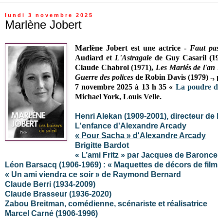
lundi 3 novembre 2025
Marlène Jobert
Marlène Jobert
est une actrice -
Faut pa
Audiard et
L'Astragale
de Guy Casaril (1
Claude Chabrol (1971),
Les Mariés de l'an
Guerre des polices
de Robin Davis (1979) -, 
7 novembre 2025 à 13 h 35 «
La poudre d
Michael York, Louis Velle.
Henri Alekan (1909-2001), directeur de
L'enfance d'Alexandre Arcady
« Pour Sacha » d'Alexandre Arcady
Brigitte Bardot
« L’ami Fritz » par Jacques de Baroncel
Léon Barsacq (1906-1969) : « Maquettes de décors de film
« Un ami viendra ce soir » de Raymond Bernard
Claude Berri (1934-2009)
Claude Brasseur (1936-2020)
Zabou Breitman, comédienne, scénariste et réalisatrice
Marcel Carné (1906-1996)