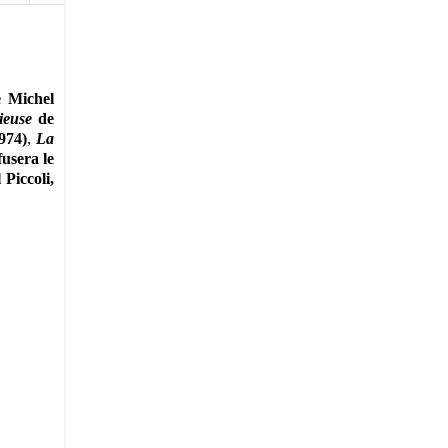
e Michel
ieuse
de
974)
,
La
fusera le
Piccoli,