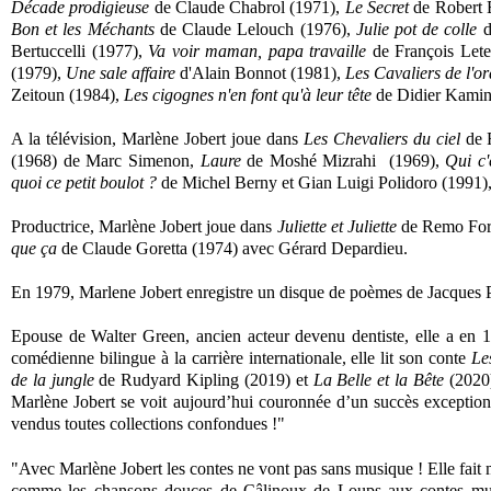
Décade prodigieuse
de Claude Chabrol (1971),
Le Secret
de Robert 
Bon et les Méchants
de Claude Lelouch (1976),
Julie pot de colle
d
Bertuccelli (1977),
Va voir maman, papa travaille
de François Lete
(1979),
Une sale affaire
d'Alain Bonnot (1981),
Les Cavaliers de l'o
Zeitoun (1984),
Les cigognes n'en font qu'à leur tête
de Didier Kamin
A la télévision, Marlène Jobert joue dans
Les Chevaliers du ciel
de F
(1968) de Marc Simenon,
Laure
de Moshé Mizrahi (1969),
Qui c
quoi ce petit boulot ?
de Michel Berny et Gian Luigi Polidoro (1991)
Productrice, Marlène Jobert joue dans
Juliette et Juliette
de Remo Forl
que ça
de Claude Goretta (1974) avec Gérard Depardieu.
En 1979, Marlene Jobert enregistre un disque de poèmes de Jacques P
Epouse de Walter Green, ancien acteur devenu dentiste, elle a en
comédienne bilingue à la carrière internationale, elle lit son conte
Le
de la jungle
de Rudyard Kipling (2019) et
La Belle et la Bête
(2020)
Marlène Jobert se voit aujourd’hui couronnée d’un succès exceptionn
vendus toutes collections confondues !"
"Avec Marlène Jobert les contes ne vont pas sans musique ! Elle fait
comme les chansons douces de Câlinoux de Loups aux contes musi