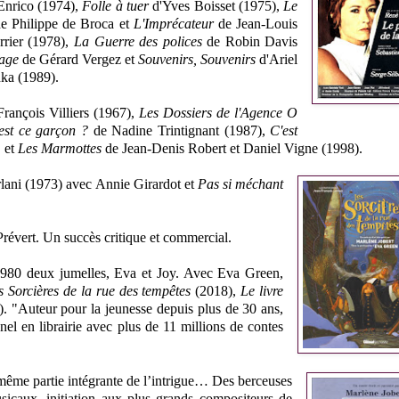
Enrico (1974),
Folle à tuer
d'Yves Boisset (1975),
Le
e Philippe de Broca et
L'Imprécateur
de Jean-Louis
rrier (1978),
La Guerre des polices
de Robin Davis
rage
de Gérard Vergez et
Souvenirs, Souvenirs
d'Ariel
ka (1989).
rançois Villiers (1967),
Les Dossiers de l'Agence O
'est ce garçon ?
de Nadine Trintignant (1987),
C'est
, et
Les Marmottes
de Jean-Denis Robert et Daniel Vigne (1998).
ani (1973) avec Annie Girardot et
Pas si méchant
révert. Un succès critique et commercial.
 1980 deux jumelles, Eva et Joy. Avec Eva Green,
s Sorcières de la rue des tempêtes
(2018),
Le livre
. "Auteur pour la jeunesse depuis plus de 30 ans,
el en librairie avec plus de 11 millions de contes
 même partie intégrante de l’intrigue… Des berceuses
caux, initiation aux plus grands compositeurs de