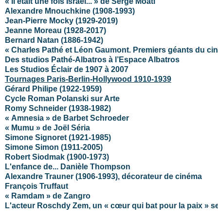
« Il était une fois Israël... » de Serge Moati
Alexandre Mnouchkine (1908-1993)
Jean-Pierre Mocky (1929-2019)
Jeanne Moreau (1928-2017)
Bernard Natan (1886-1942)
« Charles Pathé et Léon Gaumont. Premiers géants du c
Des studios Pathé-Albatros à l’Espace Albatros
Les Studios Éclair de 1907 à 2007
Tournages Paris-Berlin-Hollywood 1910-1939
Gérard Philipe (1922-1959)
Cycle Roman Polanski sur Arte
Romy Schneider (1938-1982)
« Amnesia » de Barbet Schroeder
« Mumu » de Joël Séria
Simone Signoret (1921-1985)
Simone Simon (1911-2005)
Robert Siodmak (1900-1973)
L'enfance de... Danièle Thompson
Alexandre Trauner (1906-1993), décorateur de cinéma
François Truffaut
« Ramdam » de Zangro
L'acteur Roschdy Zem, un « cœur qui bat pour la paix » 