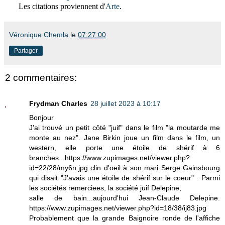
Les citations proviennent d'
Arte
.
Véronique Chemla
le
07:27:00
Partager
2 commentaires:
Frydman Charles
28 juillet 2023 à 10:17
Bonjour
J'ai trouvé un petit côté "juif" dans le film "la moutarde me
monte au nez". Jane Birkin joue un film dans le film, un
western, elle porte une étoile de shérif à 6
branches...https://www.zupimages.net/viewer.php?
id=22/28/my6n.jpg clin d'oeil à son mari Serge Gainsbourg
qui disait "J'avais une étoile de shérif sur le coeur" . Parmi
les sociétés remerciees, la société juif Delepine,
salle de bain...aujourd'hui Jean-Claude Delepine.
https://www.zupimages.net/viewer.php?id=18/38/ij83.jpg
Probablement que la grande Baignoire ronde de l'affiche