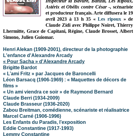
Inspecteur la Bavure, Banzaï, Les Ripoux,
Astérix et Obélix contre César
-
, scénariste
et producteur français. Arte diffusera le 19
avril 2023 à 13 h 35 «
Les ripoux
» de
Claude Zidi avec
Philippe Noiret, Thierry
Lhermitte, Grace de Capitani, Régine, Claude Brosset, Albert
Simono, Julien Guiomar.
Henri Alekan (1909-2001), directeur de la photographie
L'enfance d'Alexandre Arcady
« Pour Sacha » d'Alexandre Arcady
Brigitte Bardot
« L’ami Fritz » par Jacques de Baroncelli
Léon Barsacq (1906-1969) : « Maquettes de décors de
films »
« Un ami viendra ce soir » de Raymond Bernard
Claude Berri (1934-2009)
Claude Brasseur (1936-2020)
Zabou Breitman, comédienne, scénariste et réalisatrice
Marcel Carné (1906-1996)
Les Enfants du Paradis, l’exposition
Eddie Constantine (1917-1993)
Lemmy Constantine