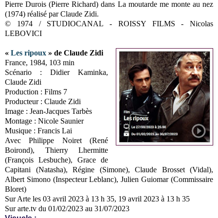
Pierre Durois (Pierre Richard) dans La moutarde me monte au nez
(1974) réalisé par Claude Zidi.
© 1974 / STUDIOCANAL - ROISSY FILMS - Nicolas
LEBOVICI
«
Les ripoux
» de Claude Zidi
France, 1984, 103 min
Scénario : Didier Kaminka,
Claude Zidi
Production : Films 7
Producteur : Claude Zidi
Image : Jean-Jacques Tarbès
Montage : Nicole Saunier
Musique : Francis Lai
Avec Philippe Noiret (René
Boirond), Thierry Lhermitte
(François Lesbuche), Grace de
Capitani (Natasha), Régine (Simone), Claude Brosset (Vidal),
Albert Simono (Inspecteur Leblanc), Julien Guiomar (Commissaire
Bloret)
Sur Arte les 03 avril 2023 à 13 h 35, 19 avril 2023 à 13 h 35
Sur arte.tv du 01/02/2023 au 31/07/2023