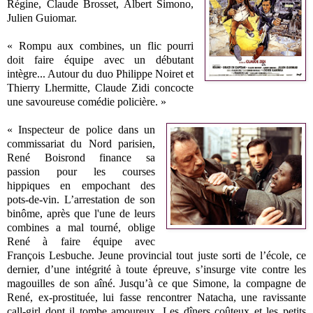
Régine, Claude Brosset, Albert Simono,
Julien Guiomar
.
« Rompu aux combines, un flic pourri
doit faire équipe avec un débutant
intègre... Autour du duo Philippe Noiret et
Thierry Lhermitte, Claude Zidi concocte
une savoureuse comédie policière. »
« Inspecteur de police dans un
commissariat du Nord parisien,
René Boisrond finance sa
passion pour les courses
hippiques en empochant des
pots-de-vin. L’arrestation de son
binôme, après que l'une de leurs
combines a mal tourné, oblige
René à faire équipe avec
François Lesbuche. Jeune provincial tout juste sorti de l’école, ce
dernier, d’une intégrité à toute épreuve, s’insurge vite contre les
magouilles de son aîné. Jusqu’à ce que Simone, la compagne de
René, ex-prostituée, lui fasse rencontrer Natacha, une ravissante
call-girl dont il tombe amoureux. Les dîners coûteux et les petits