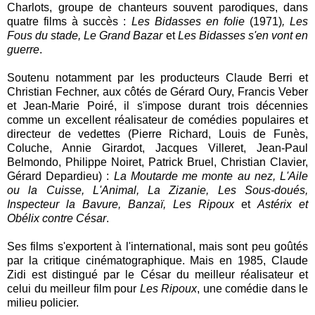
Charlots, groupe de chanteurs souvent parodiques, dans
quatre films à succès :
Les Bidasses en folie
(1971)
, Les
Fous du stade, Le Grand Bazar
et
Les Bidasses s'en vont en
guerre
.
Soutenu notamment par les producteurs Claude Berri et
Christian Fechner, aux côtés de Gérard Oury, Francis Veber
et Jean-Marie Poiré, il s'impose durant trois décennies
comme un excellent réalisateur de comédies populaires et
directeur de vedettes (Pierre Richard, Louis de Funès,
Coluche, Annie Girardot, Jacques Villeret, Jean-Paul
Belmondo, Philippe Noiret, Patrick Bruel, Christian Clavier,
Gérard Depardieu) :
La Moutarde me monte au nez, L'Aile
ou la Cuisse, L'Animal, La Zizanie, Les Sous-doués,
Inspecteur la Bavure, Banzaï, Les Ripoux
et
Astérix et
Obélix contre César
.
Ses films s'exportent à l'international, mais sont peu goûtés
par la critique cinématographique. Mais en 1985, Claude
Zidi est distingué par le César du meilleur réalisateur et
celui du meilleur film pour
Les Ripoux
, une comédie dans le
milieu policier.