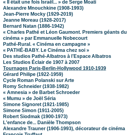
« Il était une fois Israël... » de Serge Moati
Alexandre Mnouchkine (1908-1993)
Jean-Pierre Mocky (1929-2019)
Jeanne Moreau (1928-2017)
Bernard Natan (1886-1942)
« Charles Pathé et Léon Gaumont. Premiers géants du
cinéma » par Emmanuelle Nobecourt
Pathé-Rural. « Cinéma en campagne »
« PATHÉ-BABY. Le Cinéma chez soi »
Des studios Pathé-Albatros à l’Espace Albatros
Les Studios Éclair de 1907 à 2007
Tournages Paris-Berlin-Hollywood 1910-1939
Gérard Philipe (1922-1959)
Cycle Roman Polanski sur Arte
Romy Schneider (1938-1982)
« Amnesia » de Barbet Schroeder
« Mumu » de Joël Séria
Simone Signoret (1921-1985)
Simone Simon (1911-2005)
Robert Siodmak (1900-1973)
L'enfance de... Danièle Thompson
Alexandre Trauner (1906-1993), décorateur de cinéma
François Truffaut