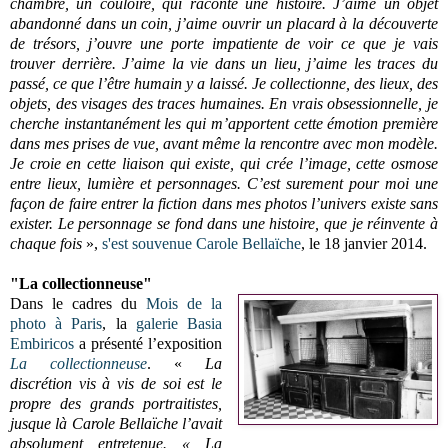
chambre, un couloire, qui raconte une histoire. J’aime un objet
abandonné dans un coin, j’aime ouvrir un placard à la découverte
de trésors, j’ouvre une porte impatiente de voir ce que je vais
trouver derrière. J’aime la vie dans un lieu, j’aime les traces du
passé, ce que l’être humain y a laissé. Je collectionne, des lieux, des
objets, des visages des traces humaines. En vrais obsessionnelle, je
cherche instantanément les qui m’apportent cette émotion première
dans mes prises de vue, avant même la rencontre avec mon modèle.
Je croie en cette liaison qui existe, qui crée l’image, cette osmose
entre lieux, lumière et personnages. C’est surement pour moi une
façon de faire entrer la fiction dans mes photos l’univers existe sans
exister. Le personnage se fond dans une histoire, que je réinvente à
chaque fois
»,
s'est souvenue
Carole Bellaïche
, le 18 janvier 2014.
"La collectionneuse"
Dans le cadres du
Mois de la
photo à Paris
, la
galerie Basia
Embiricos
a présenté l’exposition
La collectionneuse
. «
La
discrétion vis à vis de soi est le
propre des grands portraitistes,
jusque là Carole Bellaïche l’avait
absolument entretenue. « La