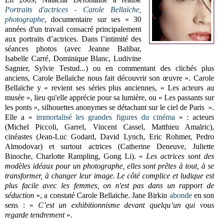
Portraits d'actrices - Carole Bellaïche,
photographe
, documentaire sur ses « 30
années d'un travail consacré principalement
aux portraits d’actrices. Dans l’intimité des
séances photos (avec Jeanne Balibar,
Isabelle Carré, Dominique Blanc, Ludivine
Sagnier, Sylvie Testud...) ou en commentant des clichés plus
anciens, Carole Bellaïche nous fait découvrir son œuvre ». Carole
Bellaïche y « revient ses séries plus anciennes, « Les acteurs au
musée », lieu qu'elle apprécie pour sa lumière, ou « Les passants sur
les ponts », silhouettes anonymes se détachant sur le ciel de Paris ».
Elle a «
immortalisé les grandes figures du cinéma
» : acteurs
(Michel Piccoli, Garrel, Vincent Cassel, Matthieu Amalric),
cinéastes (Jean-Luc Godard, David Lynch, Eric Rohmer, Pedro
Almodovar) et surtout actrices (Catherine Deneuve, Juliette
Binoche, Charlotte Rampling, Gong Li). «
Les actrices sont des
modèles idéaux pour un photographe, elles sont prêtes à tout, à se
transformer, à changer leur image. Le côté complice et ludique est
plus facile avec les femmes, on n'est pas dans un rapport de
séduction
», a constaté Carole Bellaïche. Jane Birkin
abonde
en son
sens : «
C’est un exhibitionnisme devant quelqu’un qui vous
regarde tendrement
».