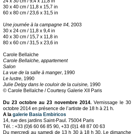
24 x 30 cm / 9,4 x 11,8 in
30 x 40 cm / 11,8 x 15,7 in
60 x 80 cm / 23,6 x 31,5 in
Une journée à la campagne #4,
2003
30 x 24 cm / 11,8 x 9,4 in
40 x 30 cm / 15,7 x 11,8 in
80 x 60 cm / 31,5 x 23,6 in
Carole Bellaïche
Carole Bellaïche, appartement
Salon
La vue de la salle à manger
, 1990
Le lustre
, 1990
Julie Delpy dans le couloir de la cuisine,
1990
© Carole Bellaïche / Courtesy Galerie XII Paris
Du 23 octobre au 23 novembre 2014.
Vernissage le 30
octobre 2014 en présence de l’artiste de 18 h à 21 h.
A la
galerie Basia Embiricos
14, rue des jardins Saint-Paul. 75004 Paris
Tél. : +33 (0)6 60 66 85 90, +33 (0)1 48 87 00 63
Du mercredi au samedi de 13 h 30 à 18 h 30. Le dimanche