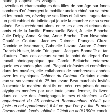
blanc, juxtapose les visages
juvéniles et charismatiques des filles de son âge sur fonds
sombres d’où émergent le mobilier ancien chiné par sa mère
et les moulures, développe ses films et fait ses tirages dans
un petit cabinet de toilette qui jouxte la chambre de sa sœur
aînée. Se succéderont alors, entre les allers et retours des
amis et de la famille, Emmanuelle Béart, Juliette Binoche,
Julie Delpy, Anna Karina, Anne Brochet, Tom Novembre,
Charlélie Couture, Jacques Dutronc, François Cluzet,
Dominique Issermann, Gabrielle Lazure, Aurore Clément,
Francis Huster, Marie Trintignant, Jacques Bonnaffé et tant
d’autres. Tous ces acteurs seront le point de départ d’un
travail photographique que Carole Bellaïche entamera
quelques années plus tard. Plaçant cinéastes et comédiens
dans les musées, elle collaborera de nombreuses années
avec les mythiques
Cahiers du Cinéma
. Certains d’entre
eux se souviennent du 25 boulevard Beaumarchais. Invités
à raconter la manière dont ils ont vécu ces prises de vues
atypiques menées par une toute jeune femme, ils livrent
dans ce livre des témoignages intimes et sincères. «
Cet
appartement du 25 boulevard Beaumarchais n’était pas
juste un bel appartement, il fut ce que l’on y a fait. Et nous
l’avons quitté, forcés, obligés. C’était en août 1990
» conclut