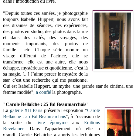
dans l’introduction du livre.
"Depuis toutes ces années, je photographie
toujours Isabelle Huppert, nous avons fait
des dizaines de séances, des expériences,
des photos en studio, des photos dans la rue
et dans des cafés, des voyages, des
moments importants, des photos de
famille… etc. Chaque série montre un
visage différent de l’actrice, elle se
transforme, elle est une autre, elle nous
échappe, mystérieuse et quotidienne, c’est là
sa magie. [...] J’aime percer le mystère de la
star, c’est une recherche qui me passionne.
Qui est Isabelle Huppert, un mythe, une grande star de cinéma, une
femme modèle",
a confié
la photographe.
"Carole Bellaïche :
25 Bd Beaumarchais
"
La
galerie XII Paris
présenta l'exposition "
Carole
Bellaïche :
25 Bd Beaumarchais
"
, à l’occasion de
la sortie du
livre éponyme
aux
Editions
Revelatoer
. Dans l'appartement où elle a
grandi,
Carole
Bellaïche a appris les techniques