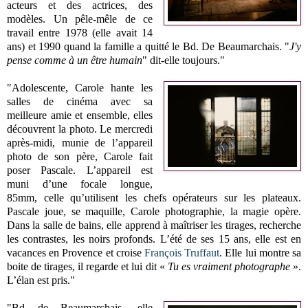
acteurs et des actrices, des
modèles. Un pêle-mêle de ce
travail entre 1978 (elle avait 14
ans) et 1990 quand la famille a quitté le Bd. De Beaumarchais. "
J'y
pense comme à un être humain
" dit-elle toujours."
"Adolescente, Carole hante les
salles de cinéma avec sa
meilleure amie et ensemble, elles
découvrent la photo. Le mercredi
après-midi, munie de l’appareil
photo de son père, Carole fait
poser Pascale. L’appareil est
muni d’une focale longue,
85mm, celle qu’utilisent les chefs opérateurs sur les plateaux.
Pascale joue, se maquille, Carole photographie, la magie opère.
Dans la salle de bains, elle apprend à maîtriser les tirages, recherche
les contrastes, les noirs profonds. L’été de ses 15 ans, elle est en
vacances en Provence et croise
François Truffaut
. Elle lui montre sa
boite de tirages, il regarde et lui dit «
Tu es vraiment photographe
».
L’élan est pris."
"Bd de Beaumarchais, elle