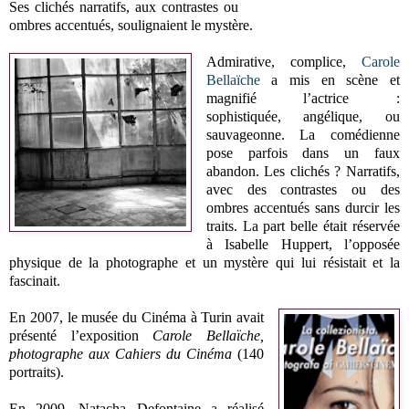
Ses clichés narratifs, aux contrastes ou
ombres accentués, soulignaient le mystère.
Admirative, complice,
Carole
Bellaïche
a mis en scène et
magnifié l’actrice :
sophistiquée, angélique, ou
sauvageonne. La comédienne
pose parfois dans un faux
abandon. Les clichés ? Narratifs,
avec des contrastes ou des
ombres accentués sans durcir les
traits. La part belle était réservée
à Isabelle Huppert, l’opposée
physique de la photographe et un mystère qui lui résistait et la
fascinait.
En 2007, le musée du Cinéma à Turin avait
présenté l’exposition
Carole Bellaïche,
photographe aux Cahiers du Cinéma
(140
portraits).
En 2009, Natacha Defontaine a réalisé