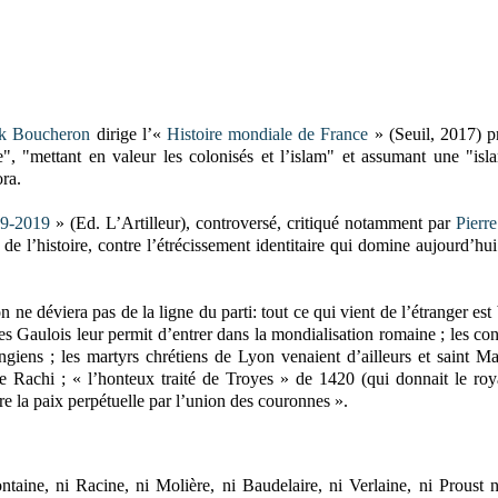
ck Boucheron
dirige l’«
Histoire mondiale de France
» (Seuil, 2017) p
, "mettant en valeur les colonisés et l’islam" et assumant une "isl
ra.
979-2019
» (Ed. L’Artilleur),
controversé, critiqué notamment par
Pierr
e de l’histoire, contre l’étrécissement identitaire qui domine aujourd’hui
ne déviera pas de la ligne du parti: tout ce qui vient de l’étranger est
es Gaulois leur permit d’entrer dans la mondialisation romaine ; les co
ngiens ; les martyrs chrétiens de Lyon venaient d’ailleurs et saint Mar
te Rachi ; « l’honteux traité de Troyes » de 1420 (qui donnait le r
re la paix perpétuelle par l’union des couronnes ».
taine, ni Racine, ni Molière, ni Baudelaire, ni Verlaine, ni Proust 