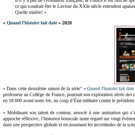
Il n’y a pas de civilisation française, la France n’est rien de s
ce qui voudrait être le Lavisse du XXIe siècle entendent apaiser
Quelle misère! »
«
Quand l'histoire fait date
» 2020
« Dans cette deuxième saison de la série" «
Quand l'histoire fait date
professeur au Collège de France, poursuit son exploration alerte des da
en 18 000 avant notre ère, au coup d’État militaire contre le présiden
« Mobilisant son talent de conteur, associé à une animation qui s’a
approche réflexive, l’historien bouscule notre regard sur vingt événem
dans une perspective globale et en assumant les incertitudes de la sci