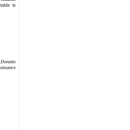
ablir le
a
Donatio
uissance