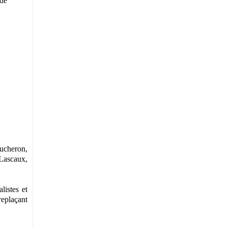
 de
oucheron,
 Lascaux,
listes et
replaçant