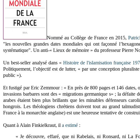
Nommé au Collège de France en 2015,
Patri
"les nouvelles grandes dates mondiales qui ont façonné l’hexagone"
systématique". Un anti-« Lieux de mémoire » du professeur Pierre No
Un best-seller analysé dans
«
Histoire de l'islamisation française 1
Politiquement, l’objectif est de lutter, « par une conception pluralist
public »).
Et fustigé par Eric Zemmour : « En près de 800 pages et 146 dates, on 
invasions barbares sont des « migrations germanique s» ; la défaite d
arabes étaient bien plus brillants que les minables défenseurs caroli
hongrois. Les théologiens chrétiens doivent tout au grand talmudis
France à la monarchie anglaise) est une heureuse tentative de construi
Quant à Alain Finkielkraut, il
a estimé
:
« Je découvre, effaré, que ni Rabelais, ni Ronsard, ni La Fon