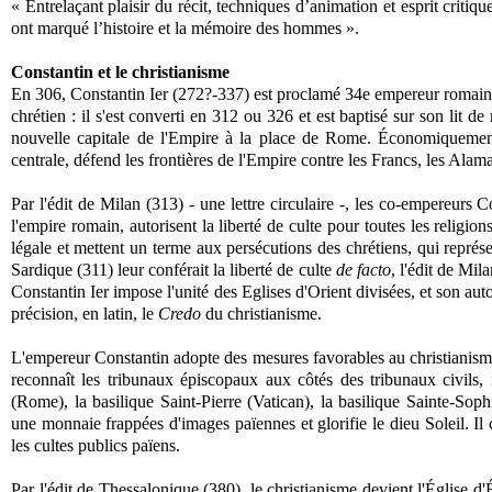
« Entrelaçant plaisir du récit, techniques d’animation et esprit criti
ont marqué l’histoire et la mémoire des hommes ».
Constantin et le christianisme
En 306, Constantin Ier (272?-337) est proclamé 34e empereur romain p
chrétien
: il s'est converti en 312 ou 326 et est baptisé sur son lit de
nouvelle capitale de l'Empire à la place de Rome.
Économiquemen
centrale, défend les frontières de l'Empire contre les Francs, les Alam
Par l'édit de Milan (313) - une lettre circulaire -, les co-empereurs C
l'empire romain, autorisent la liberté de culte pour toutes les relig
légale et
mettent un terme aux persécutions des chrétiens, qui représ
Sardique (311) leur conférait la liberté de culte
de facto
, l'édit de Mil
Constantin Ier impose l'unité des Eglises d'Orient divisées, et son auto
précision,
en latin,
le
Credo
du christianisme.
L'empereur Constantin adopte des mesures favorables au christianism
reconnaît les tribunaux épiscopaux aux côtés des tribunaux civils, i
(Rome), la basilique Saint-Pierre (Vatican), la basilique Sainte-Soph
une monnaie frappées d'images pa
ïennes et glorifie le dieu Soleil. Il
les cultes publics païens.
Par l'édit de Thessalonique (380), le christianisme devient l'Église 