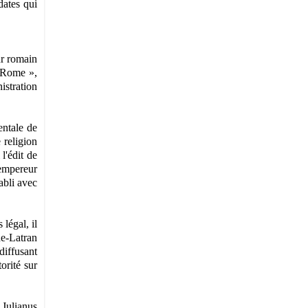
dates qui
ur romain
 Rome »,
istration
entale de
 religion
i
l'édit de
'empereur
abli avec
 légal, il
de-Latran
diffusant
torité sur
 Julianus