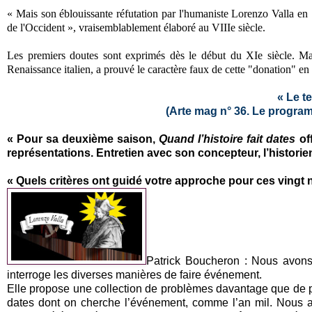
« Mais son éblouissante réfutation par l'humaniste Lorenzo Valla en 1
de l'Occident », vraisemblablement élaboré au VIIIe siècle.
Les premiers doutes sont exprimés dès le début du XIe siècle. Ma
Renaissance italien, a prouvé le caractère faux de cette "donation" en 
« Le t
(Arte mag n° 36. Le progra
« Pour sa deuxième saison,
Quand l’histoire fait dates
of
représentations. Entretien avec son concepteur, l’histori
« Quels critères ont guidé votre approche pour ces ving
Patrick Boucheron : Nous avons r
interroge les diverses manières de faire événement.
Elle propose une collection de problèmes davantage que de pér
dates dont on cherche l’événement, comme l’an mil. Nous av