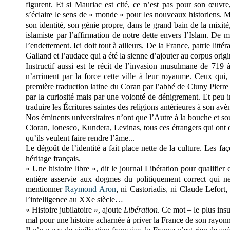
figurent. Et si Mauriac est cité, ce n’est pas pour son œuvre
s’éclaire le sens de « monde » pour les nouveaux historiens. Mo
son identité, son génie propre, dans le grand bain de la mixité,
islamiste par l’affirmation de notre dette envers l’Islam. De 
l’endettement. Ici doit tout à ailleurs. De la France, patrie litt
Galland et l’audace qui a été la sienne d’ajouter au corpus orig
Instructif aussi est le récit de l’invasion musulmane de 719 
n’arriment par la force cette ville à leur royaume. Ceux qui,
première traduction latine du Coran par l’abbé de Cluny Pierre 
par la curiosité mais par une volonté de dénigrement. Et peu 
traduire les Écritures saintes des religions antérieures à son av
Nos éminents universitaires n’ont que l’Autre à la bouche et so
Cioran, Ionesco, Kundera, Levinas, tous ces étrangers qui ont en
qu’ils veulent faire rendre l’âme...
Le dégoût de l’identité a fait place nette de la culture. Les f
héritage français.
« Une histoire libre », dit le journal Libération pour qualifier
entière asservie aux dogmes du politiquement correct qui ne
mentionner
Raymond Aron
, ni Castoriadis, ni Claude Lefort,
l’intelligence au XXe siècle…
« Histoire jubilatoire », ajoute
Libération
. Ce mot – le plus in
mal pour une histoire acharnée à priver la France de son rayonn