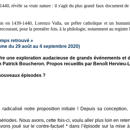
440, révèle sa vraie nature : il s'agit du plus grand faux document de l
is en 1439-1440, Lorenzo Valla, un prêtre catholique et un humanis
recourant, pour la première fois, à la philologie, notamment au registre 
emps retrouvé »
mme du 29 août au 4 septembre 2020)
fre une exploration audacieuse de grands événements et d
en Patrick Boucheron. Propos recueillis par Benoît Hervieu-L
t nouveaux épisodes ?
adicalisé notre proposition initiale ! Depuis sa conception, 
iodes. Nous avons, cette fois-ci, voulu aller plus loin en rete
ons joué sur le contre-factuel * dans l’épisode sur la mise 