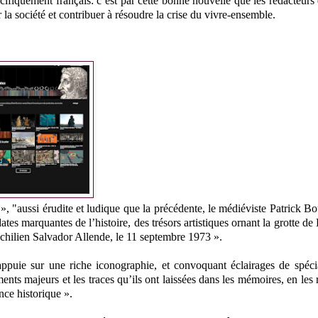
pécifiquement français: c’est par cette bonne nouvelle que les rédacteurs
 la société et contribuer à résoudre la crise du vivre-ensemble.
», "aussi érudite et ludique que la précédente, le médiéviste Patrick B
tes marquantes de l’histoire, des trésors artistiques ornant la grotte de
t chilien Salvador Allende, le 11 septembre 1973 ».
ppuie sur une riche iconographie, et convoquant éclairages de spécia
ents majeurs et les traces qu’ils ont laissées dans les mémoires, en les 
ence historique ».