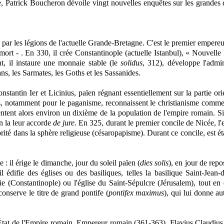
que, Patrick Boucheron dévoile vingt nouvelles enquêtes sur les grandes 
ar les légions de l'actuelle Grande-Bretagne. C'est le premier empere
 mort - .
En 330, il crée Constantinople (actuelle Istanbul),
« Nouvelle
t
, il instaure une monnaie stable (le
solidus
, 312), développe l'admin
ans, les Sarmates, les Goths et les Sassanides.
onstantin Ier et Licinius,
païen
régnant essentiellement sur la partie ori
ions, notamment pour le paganisme, reconnaissent le christianisme comme
entent alors environ un dixième de la population de l'empire romain
. S
an la leur accorde
de jure
.
En 325, durant le premier concile de Nicée, l
rité dans la sphère religieuse (c
ésaropapisme). Durant ce concile, est ét
e :
il érige
le dimanche,
jour du soleil païen (
dies solis
), en jour de repos
l édifie des églises ou des basiliques, telles la basilique Saint-Jean-
ie (Constantinople) ou l'église du Saint-Sépulcre (Jérusalem), tout en 
 conserve le titre de grand pontife (
pontifex maximus
), qui lui donne au
d'État de l'Empire romain. Empereur romain (
361-363), Flavius Claudius