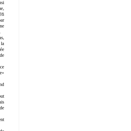
nsi
ue,
éfi
par
ine
.
as,
 la
rée
 de
nce
re»
and
out
ais
 de
ent