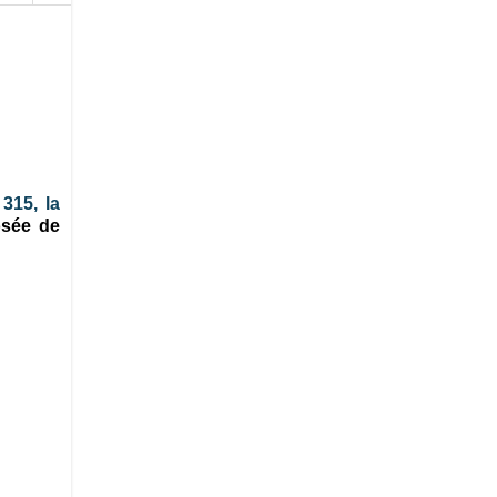
«
315, la
osée de