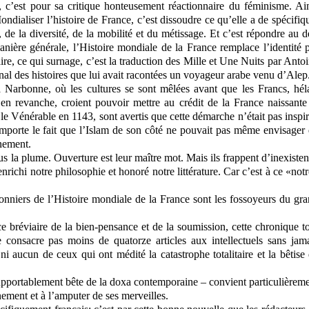
, c’est pour sa critique honteusement réactionnaire du féminisme. Ai
ndialiser l’histoire de France, c’est dissoudre ce qu’elle a de spécifiq
 de la diversité, de la mobilité et du métissage. Et c’est répondre au d
manière générale, l’Histoire mondiale de la France remplace l’identité 
éraire, ce qui surnage, c’est la traduction des Mille et Une Nuits par Anto
inal des histoires que lui avait racontées un voyageur arabe venu d’Alep
à Narbonne, où les cultures se sont mêlées avant que les Francs, hél
 en revanche, croient pouvoir mettre au crédit de la France naissante
le Vénérable en 1143, sont avertis que cette démarche n’était pas inspi
importe le fait que l’Islam de son côté ne pouvait pas même envisager
ènement.
us la plume. Ouverture est leur maître mot. Mais ils frappent d’inexiste
richi notre philosophie et honoré notre littérature. Car c’est à ce «not
açonniers de l’Histoire mondiale de la France sont les fossoyeurs du gr
 ce bréviaire de la bien-pensance et de la soumission, cette chronique t
 consacre pas moins de quatorze articles aux intellectuels sans jam
 ni aucun de ceux qui ont médité la catastrophe totalitaire et la bêtise
supportablement bête de la doxa contemporaine – convient particulièrem
ement et à l’amputer de ses merveilles.