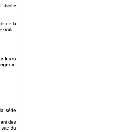
'histoire
te de la
lexical
.
e leurs
éger ».
la série
nant des
à sac du