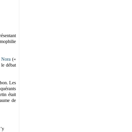
résentant
amophilie
e Nora
(«
 le débat
 bon. Les
nquérants
tin était
oyaume de
n’y