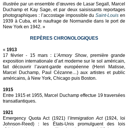
illustrée par un ensemble d’œuvres de Lasar Segall, Marcel
Duchamp et Kay Sage, et par deux saisissants reportages
photographiques : l’accostage impossible du
Saint-Louis
en
1939 à Cuba, et le naufrage de Normandie dans le port de
New York en 1942. »
REPÈRES CHRONOLOGIQUES
«
1913
17 février - 15 mars :
L’Armory Show
, première grande
exposition internationale d’art moderne sur le sol américain,
fait découvrir l’avant-garde européenne (Henri Matisse,
Marcel Duchamp, Paul Cézanne…) aux artistes et public
américains, à New York, Chicago puis Boston.
1915
Entre 1915 et 1955, Marcel Duchamp effectue 19 traversées
transatlantiques.
1921
Emergency Quota Act (1921) l’
Immigration Act
(1924, loi
Johnson-Reed) : les États-Unis promulguent des lois