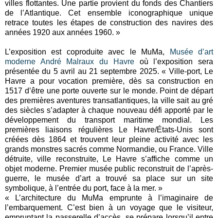
villes flottantes. Une partie provient du fonds des Chantiers
de l’Atlantique. Cet ensemble iconographique unique
retrace toutes les étapes de construction des navires des
années 1920 aux années 1960. »
L’exposition est coproduite avec le MuMa,
Musée d’art
moderne André Malraux du Havre
où l’exposition sera
présentée du 5 avril au 21 septembre 2025. « Ville-port, Le
Havre a pour vocation première, dès sa construction en
1517 d’être une porte ouverte sur le monde. Point de départ
des premières aventures transatlantiques, la ville sait au gré
des siècles s’adapter à chaque nouveau défi apporté par le
développement du transport maritime mondial. Les
premières liaisons régulières Le Havre/États-Unis sont
créées dès 1864 et trouvent leur pleine activité avec les
grands monstres sacrés comme Normandie, ou France. Ville
détruite, ville reconstruite, Le Havre s’affiche comme un
objet moderne. Premier musée public reconstruit de l’après-
guerre, le musée d’art a trouvé sa place sur un site
symbolique, à l’entrée du port, face à la mer. »
« L’architecture du MuMa emprunte à l’imaginaire de
l’embarquement. C’est bien à un voyage que le visiteur,
empruntant la passerelle d’accès, se prépare lorsqu’il entre