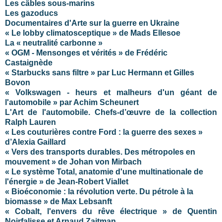
Les câbles sous-marins
Les gazoducs
Documentaires d'Arte sur la guerre en Ukraine
« Le lobby climatosceptique » de Mads Ellesoe
La « neutralité carbonne »
« OGM - Mensonges et vérités » de Frédéric
Castaignède
« Starbucks sans filtre » par Luc Hermann et Gilles
Bovon
« Volkswagen - heurs et malheurs d'un géant de
l'automobile » par Achim Scheunert
L'Art de l'automobile. Chefs-d’œuvre de la collection
Ralph Lauren
« Les couturières contre Ford : la guerre des sexes »
d’Alexia Gaillard
« Vers des transports durables. Des métropoles en
mouvement » de Johan von Mirbach
« Le système Total, anatomie d'une multinationale de
l'énergie » de Jean-Robert Viallet
« Bioéconomie : la révolution verte. Du pétrole à la
biomasse » de Max Lebsanft
« Cobalt, l'envers du rêve électrique » de Quentin
Noirfalisse et Arnaud Zajtman