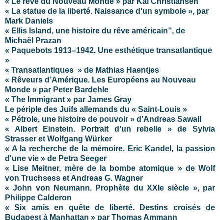
« Le rêve du Nouveau Monde » par Kai Christiansen
« La statue de la liberté. Naissance d'un symbole », par
Mark Daniels
« Ellis Island, une histoire du rêve américain”, de
Michaël Prazan
« Paquebots 1913–1942. Une esthétique transatlantique
»
« Transatlantiques » de Mathias Haentjes
« Rêveurs d’Amérique. Les Européens au Nouveau
Monde » par Peter Bardehle
« The Immigrant » par James Gray
Le périple des Juifs allemands du « Saint-Louis »
« Pétrole, une histoire de pouvoir » d’Andreas Sawall
« Albert Einstein. Portrait d'un rebelle » de Sylvia
Strasser et Wolfgang Würker
« A la recherche de la mémoire. Eric Kandel, la passion
d'une vie » de Petra Seeger
« Lise Meitner, mère de la bombe atomique » de Wolf
von Truchsess et Andreas G. Wagner
« John von Neumann. Prophète du XXIe siècle », par
Philippe Calderon
« Six amis en quête de liberté. Destins croisés de
Budapest à Manhattan » par Thomas Ammann