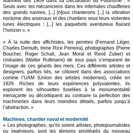
Marinetti dès 1909 dans sa Déclaration du Futurisme : «
Seuls avec les mécaniciens dans les infernales chaufferies
des grands navires, [...] [n]ous chanterons [...] la vibration
nocturne des arsenaux et des chantiers sous leurs violentes
lunes électriques ; [...] les paquebots aventureux flairant
l’horizon ». »
« À la suite des affichistes, les peintres (Fernand Léger,
Charles Demuth, Irene Rice Perreira), photographes (Pierre
Boucher, Roger Schall, Jean Moral et René Zuber) et
cinéastes (Walter Ruttmann) de tous pays s’emparent de
l’image de ces géants des mers. Ces différents artistes et
designers, parfois liés, se côtoient dans des associations
comme l’UAM (Union des artistes modernes), créée en
1929. Riches de leurs expériences polyvalentes, ils
explorent les silhouettes fuselées à la monumentalité
menaçante ou décortiquent au contraire la perfection des
machineries dans leurs moindres détails, parfois jusqu’à
l’abstraction. »
Machines, chantier naval et modernité
« Les photographes, qu’ils soient artistes, photojournalistes
ou ingénieurs, sont les témoins privilégiés du nouveau