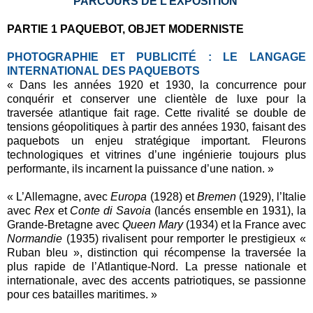
PARCOURS DE L’EXPOSITION
PARTIE 1 PAQUEBOT, OBJET MODERNISTE
PHOTOGRAPHIE ET PUBLICITÉ : LE
LANGAGE
INTERNATIONAL DES PAQUEBOTS
« Dans les années 1920 et 1930, la concurrence pour
conquérir et conserver une clientèle de luxe pour la
traversée atlantique fait rage. Cette rivalité se double de
tensions géopolitiques à partir des années 1930, faisant des
paquebots un enjeu stratégique important. Fleurons
technologiques et vitrines d’une ingénierie toujours plus
performante, ils incarnent la puissance d’une nation. »
« L’Allemagne, avec
Europa
(1928) et
Bremen
(1929), l’Italie
avec
Rex
et
Conte di Savoia
(lancés ensemble en 1931), la
Grande-Bretagne avec
Queen Mary
(1934) et la France avec
Normandie
(1935) rivalisent pour remporter le prestigieux «
Ruban bleu », distinction qui récompense la traversée la
plus rapide de l’Atlantique-Nord. La presse nationale et
internationale, avec des accents patriotiques, se passionne
pour ces batailles maritimes. »