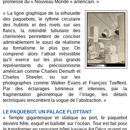
promesse du « Nouveau Monde » américain. »
« La ligne graphique de la silhouette
des paquebots, le rythme circulaire
des hublots et des rivets sur ses
flancs, la rotondité tubulaire des
cheminées permettent de concilier
admirablement le souci de réalisme
au formalisme le plus pur. On
comprend alors l’attrait irrésistible
qu’il exerce sur les plus grands
représentants du précisionnisme
américain comme Charles Demuth et
Charles Sheeler, ou sur les
photographes comme Walker Evans et François Tuefferd.
Par des éclairages lumineux et intenses, par la
fragmentation géométrique de l’image, les détails
techniques rencontrent la vogue de l’abstraction. »
LE PAQUEBOT, UN PALACE FLOTTANT
« Temple gigantesque et statique au port, le paquebot
devient frêle, esquif et ballotté sur l’océan. Tout est fait pour
le transformer en rassurant hôtel luxueux Art Déco quand on