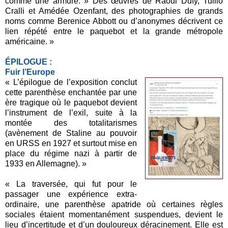
comme une armure. » Des œuvres de Raoul Dufy, Tullio
Cralli et Amédée Ozenfant, des photographies de grands
noms comme Berenice Abbott ou d’anonymes décrivent ce
lien répété entre le paquebot et la grande métropole
américaine. »
ÉPILOGUE :
Fuir l’Europe
« L’épilogue de l’exposition conclut
cette parenthèse enchantée par une
ère tragique où le paquebot devient
l’instrument de l’exil, suite à la
montée des totalitarismes
(avènement de Staline au pouvoir
en URSS en 1927 et surtout mise en
place du régime nazi à partir de
1933 en Allemagne). »
« La traversée, qui fut pour le
passager une expérience extra-
ordinaire, une parenthèse apatride où certaines règles
sociales étaient momentanément suspendues, devient le
lieu d’incertitude et d’un douloureux déracinement. Elle est