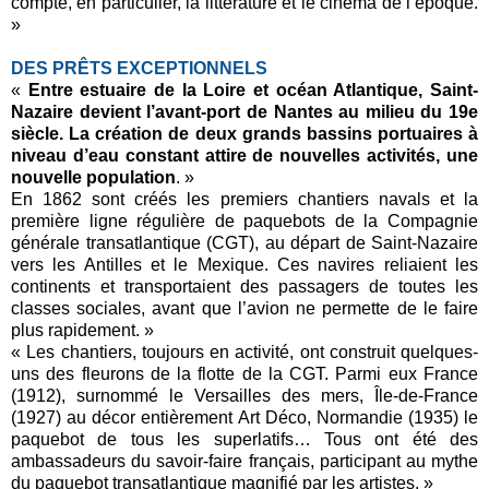
compte, en particulier, la littérature et le cinéma de l’époque.
»
DES PRÊTS EXCEPTIONNELS
«
Entre estuaire de la Loire et océan Atlantique, Saint-
Nazaire devient l’avant-port de Nantes au milieu du 19e
siècle. La création de deux grands bassins portuaires à
niveau d’eau constant attire de nouvelles activités, une
nouvelle population
. »
En 1862 sont créés les premiers chantiers navals et la
première ligne régulière de paquebots de la Compagnie
générale transatlantique (CGT), au départ de Saint-Nazaire
vers les Antilles et le Mexique. Ces navires reliaient les
continents et transportaient des passagers de toutes les
classes sociales, avant que l’avion ne permette de le faire
plus rapidement. »
« Les chantiers, toujours en activité, ont construit quelques-
uns des fleurons de la flotte de la CGT. Parmi eux France
(1912), surnommé le Versailles des mers, Île-de-France
(1927) au décor entièrement Art Déco, Normandie (1935) le
paquebot de tous les superlatifs… Tous ont été des
ambassadeurs du savoir-faire français, participant au mythe
du paquebot transatlantique magnifié par les artistes. »