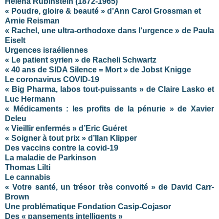
Helena Rubinstein
(1872-1965)
« Poudre, gloire & beauté » d’Ann Carol Grossman et
Arnie Reisman
« Rachel, une ultra-orthodoxe dans l‘urgence » de Paula
Eiselt
Urgences israéliennes
« Le patient syrien » de Racheli Schwartz
« 40 ans de SIDA Silence = Mort » de Jobst Knigge
Le coronavirus COVID-19
« Big Pharma, labos tout-puissants » de Claire Lasko et
Luc Hermann
« Médicaments : les profits de la pénurie » de Xavier
Deleu
« Vieillir enfermés » d’Eric Guéret
« Soigner à tout prix » d’Ilan Klipper
Des vaccins contre la covid-19
La maladie de Parkinson
Thomas Lilti
Le cannabis
« Votre santé, un trésor très convoité » de David Carr-
Brown
Une problématique Fondation Casip-Cojasor
Des « pansements intelligents »