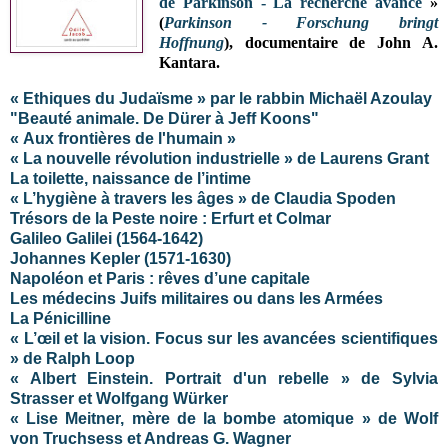
de Parkinson - La recherche avance
»
(
Parkinson - Forschung bringt
Hoffnung
), documentaire de John A.
Kantara
.
« Ethiques du Judaïsme » par le rabbin Michaël Azoulay
"Beauté animale. De Dürer à Jeff Koons"
«
Aux frontières de l'humain
»
« La nouvelle révolution industrielle » de Laurens Grant
La toilette, naissance de l’intime
« L’hygiène à travers les âges » de Claudia Spoden
Trésors de la Peste noire : Erfurt et Colmar
Galileo Galilei (1564-1642)
Johannes Kepler (1571-1630)
Napoléon et Paris : rêves d’une capitale
Les médecins Juifs militaires ou dans les Armées
La Pénicilline
« L’œil et la vision. Focus sur les avancées scientifiques
» de Ralph Loop
« Albert Einstein. Portrait d'un rebelle » de Sylvia
Strasser et Wolfgang Würker
« Lise Meitner, mère de la bombe atomique » de Wolf
von Truchsess et Andreas G. Wagner