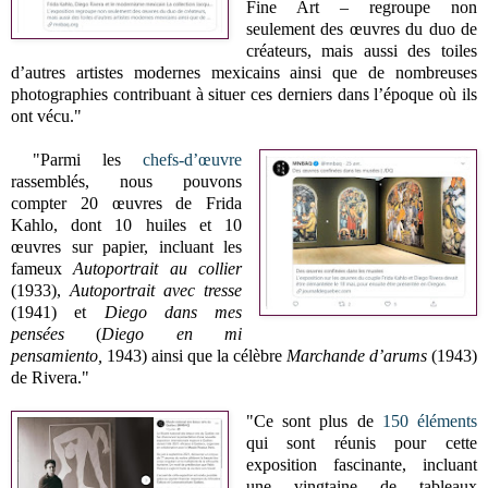
Fine Art – regroupe non
seulement des œuvres du duo de
créateurs, mais aussi des toiles
d’autres artistes modernes mexicains ainsi que de nombreuses
photographies contribuant à situer ces derniers dans l’époque où ils
ont vécu."
"Parmi les
chefs-d’œuvre
rassemblés, nous pouvons
compter 20 œuvres de Frida
Kahlo, dont 10 huiles et 10
œuvres sur papier, incluant les
fameux
Autoportrait au collier
(1933),
Autoportrait avec tresse
(1941) et
Diego dans mes
pensées
(
Diego en mi
pensamiento,
1943) ainsi que la célèbre
Marchande d’arums
(1943)
de Rivera."
"Ce sont plus de
150 éléments
qui sont réunis pour cette
exposition fascinante, incluant
une vingtaine de tableaux