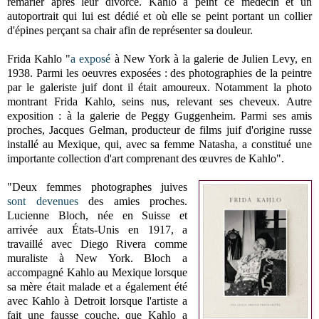
remarier après leur divorce. Kahlo a peint ce médecin et un
autoportrait qui lui est dédié et où elle se peint portant un collier
d'épines perçant sa chair afin de représenter sa douleur.
Frida Kahlo "
a exposé
à New York à la galerie de Julien Levy, en
1938. Parmi les oeuvres exposées : des photographies de la peintre
par le galeriste juif dont il était amoureux. Notamment la photo
montrant Frida Kahlo, seins nus, relevant ses cheveux. Autre
exposition : à la galerie de Peggy Guggenheim. Parmi ses amis
proches, Jacques Gelman, producteur de films juif d'origine russe
installé au Mexique, qui, avec sa femme Natasha, a constitué une
importante collection d'art comprenant des œuvres de Kahlo".
"Deux femmes photographes juives
sont devenues
des amies proches.
Lucienne Bloch, née en Suisse et
arrivée aux États-Unis en 1917, a
travaillé avec Diego Rivera comme
muraliste à New York. Bloch a
accompagné Kahlo au Mexique lorsque
sa mère était malade et a également été
avec Kahlo à Detroit lorsque l'artiste a
fait une fausse couche, que Kahlo a