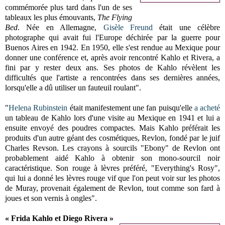
commémorée plus tard dans l'un de ses
tableaux les plus émouvants,
The Flying
Bed
. Née en Allemagne,
Gisèle Freund
était une célèbre
photographe qui avait fui l'Europe déchirée par la guerre pour
Buenos Aires en 1942. En 1950, elle s'est rendue au Mexique pour
donner une conférence et, après avoir rencontré Kahlo et Rivera, a
fini par y rester deux ans. Ses photos de Kahlo révèlent les
difficultés que l'artiste a rencontrées dans ses dernières années,
lorsqu'elle a dû utiliser un fauteuil roulant".
"
Helena Rubinstein
était manifestement une fan puisqu'elle
a acheté
un tableau de Kahlo lors d'une visite au Mexique en 1941 et lui a
ensuite envoyé des poudres compactes. Mais Kahlo préférait les
produits d'un autre géant des cosmétiques, Revlon, fondé par le juif
Charles Revson. Les crayons à sourcils "Ebony" de Revlon ont
probablement aidé Kahlo à obtenir son mono-sourcil noir
caractéristique. Son rouge à lèvres préféré, "Everything's Rosy",
qui lui a donné les lèvres rouge vif que l'on peut voir sur les photos
de Muray, provenait également de Revlon, tout comme son fard à
joues et son vernis à ongles".
«
Frida Kahlo et Diego Rivera »