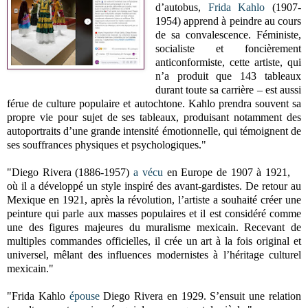
d’autobus,
Frida Kahlo
(1907-
1954) apprend à peindre au cours
de sa convalescence. Féministe,
socialiste et foncièrement
anticonformiste, cette artiste, qui
n’a produit que 143 tableaux
durant toute sa carrière – est aussi
férue de culture populaire et autochtone. Kahlo prendra souvent sa
propre vie pour sujet de ses tableaux, produisant notamment des
autoportraits d’une grande intensité émotionnelle, qui témoignent de
ses souffrances physiques et psychologiques."
"Diego Rivera (1886-1957)
a vécu
en Europe de 1907 à 1921,
où il a développé un style inspiré des avant-gardistes. De retour au
Mexique en 1921, après la révolution, l’artiste a souhaité créer une
peinture qui parle aux masses populaires et il est considéré comme
une des figures majeures du muralisme mexicain. Recevant de
multiples commandes officielles, il crée un art à la fois original et
universel, mêlant des influences modernistes à l’héritage culturel
mexicain."
"Frida Kahlo
épouse
Diego Rivera en 1929. S’ensuit une relation