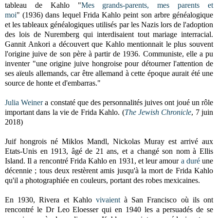
tableau de Kahlo "
Mes grands-parents, mes parents et
moi
"
(1936)
dans lequel Frida Kahlo peint son arbre généalogique
et les tableaux généalogiques utilisés par les Nazis lors de l'adoption
des lois de Nuremberg qui interdisaient tout mariage interracial.
Gannit Ankori a découvert que Kahlo mentionnait le plus souvent
l'origine juive de son père à partir de 1936. Communiste, elle a pu
inventer "une origine juive hongroise pour détourner l'attention de
ses aïeuls allemands, car être allemand à cette époque aurait été une
source de honte et d'embarras."
Julia Weiner
a constaté que des personnalités juives ont joué un rôle
important dans la vie de Frida Kahlo. (
The Jewish Chronicle
, 7 juin
2018)
Juif hongrois né Miklos Mandl, Nickolas Muray est arrivé aux
Etats-Unis en 1913, âgé de 21 ans, et a changé son nom à Ellis
Island. Il a rencontré Frida Kahlo en 1931, et leur amour
a duré
une
décennie ; tous deux restèrent amis jusqu'à la mort de Frida Kahlo
qu'il a photographiée en couleurs, portant des robes mexicaines.
En 1930, Rivera et Kahlo
vivaient
à San Francisco où ils ont
rencontré le Dr Leo Eloesser qui en 1940 les a persuadés de se