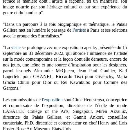
retrace la manière dont l’artiste a façonné, tel un manifeste, son
image nourrie par son héritage culturel et par son expérience du
genre et du handicap".
"Dans un parcours à la fois biographique et thématique, le Palais
Galliera met en lumière le passage de
l’artiste
à Paris et ses relations
avec le groupe des Surréalistes."
"La
visite
se prolonge avec une exposition-capsule, présentée du 15
septembre au 31 décembre 2022, qui aborde l’influence de l’artiste
sur la mode contemporaine et la façon dont elle demeure, encore de
nos jours, une icône et une source d’inspiration pour les designers,
parmi lesquels Alexander McQueen, Jean Paul Gaultier, Karl
Lagerfeld pour CHANEL, Riccardo Tisci pour Givenchy, Maria
Grazia Chiuri pour Dior ou Rei Kawakubo pour Comme des
Garçons."
Les commissaires de
l'exposition
sont Circe Henestrosa, conceptrice
et commissaire de l’exposition, directrice de l’école de mode
LASALLE College of the Arts, Singapour, Miren Arzalluz,
directrice du Palais Galliera, et Gannit Ankori, conseillère
curatoriale, PhD, directrice et conservateur en chef Henry and Lois
Foster, Rose Art Museum, Etats-Unis.