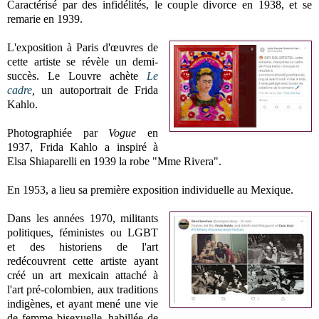
Caractérisé par des infidélités, le couple divorce en 1938, et se
remarie en 1939.
L'exposition à Paris d'œuvres de
cette artiste se révèle un demi-
succès. Le Louvre achète
Le
cadre
,
un autoportrait de Frida
Kahlo.
Photographiée par
Vogue
en
1937, Frida Kahlo a inspiré à
Elsa Shiaparelli en 1939 la robe "Mme Rivera".
En 1953, a lieu sa première exposition individuelle au Mexique.
Dans les années 1970, militants
politiques, féministes ou LGBT
et des historiens de l'art
redécouvrent cette artiste ayant
créé un art mexicain attaché à
l'art pré-colombien, aux traditions
indigènes, et ayant mené une vie
de femme bisexuelle, habillée de