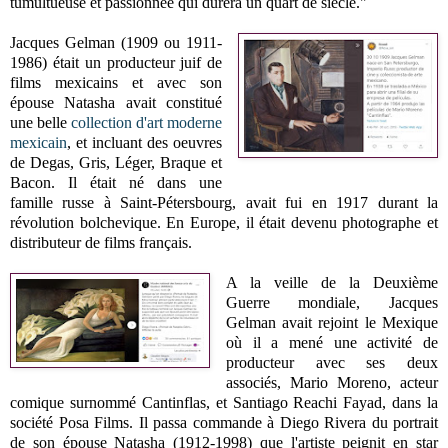
tumultueuse et passionnée qui durera un quart de siècle."
Jacques Gelman (1909 ou 1911-
1986) était un producteur juif de
films mexicains et avec son
épouse Natasha avait constitué
une belle
collection d'art moderne
mexicain
, et incluant des oeuvres
de Degas, Gris, Léger, Braque et
Bacon. Il était né dans une
famille russe à Saint-Pétersbourg, avait fui en 1917 durant la
révolution bolchevique. En Europe, il était devenu photographe et
distributeur de films français.
A la veille de la Deuxième
Guerre mondiale, Jacques
Gelman avait rejoint le Mexique
où il a mené une activité de
producteur avec ses deux
associés, Mario Moreno, acteur
comique surnommé
Cantinflas
, et Santiago Reachi Fayad, dans la
société Posa Films. Il passa commande à Diego Rivera du portrait
de son épouse Natasha (1912-1998) que l'artiste peignit en star