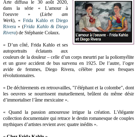
Arte diffusa le 30 août 2020,
dans la série « L'amour à
l'oeuvre » (
Liebe am
Werk
), «
Frida Kahlo et Diego
Rivera
» (
Frida Kahlo & Diego
Rivera
) de Stéphanie Colaux.
« D’un côté, Frida Kahlo et ses
autoportraits éclatants aux
couleurs de la douleur – celle d’un corps meurtri par la poliomyélite
et un grave accident de bus survenu en 1925. De l’autre, l’ogre
avide de femmes, Diego Rivera, célèbre pour ses fresques
révolutionnaires.
« De déchirements en retrouvailles, "l’éléphant et la colombe", dont
les oeuvres se nourrissent mutuellement, brûlent du même désir
d’immortaliser l’âme mexicaine ».
« Quand la passion amoureuse irrigue la création. L’élégante
collection documentaire qui retrace le destin romanesque de couples
mythiques d’artistes revient avec quatre inédits ».
« Chez Frida Kahlo »