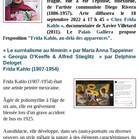
fragile, elle a été l'épouse, bisexuelle,
de
l’artiste communiste Diego Rivera
(1886-1957)
.
Arte
diffusera le
18
septembre 2022 à 17 h 45 «
Chez Frida
Kahlo
», documentaire de Xavier Villetard
(2011). Le
Palais Galliera
propose
l'exposition "
Frida Kahlo, au-delà des apparences
".
« Le surréalisme au féminin » par Maria Anna Tappeiner
« Georgia O'Keeffe & Alfred Stieglitz » par Delphine
Deloget
Frida Kahlo (1907-1954)
Frida Kahlo (1907-1954) était
une artiste peintre mexicaine.
Âgée de poliomyélite à l'âge de
six ans, elle est g
rièvement
blessée lors
d'un grave accident
de bus en 1925.
Autodidacte, elle développe, dans ses (auto)-portraits ou diverses
oeuvres un style mêlant la nature à des éléments caractéristiques du