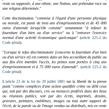
vraie ou supposée, à une ethnie, une Nation, une prétendue race ou
une religion déterminée
."
Cette discrimination "
commise à l'égard d'une personne physique
ou morale, est punie de trois ans d'emprisonnement et de 45 000
euros d'amende lorsqu'elle consiste
" notamment "
à refuser la
fourniture d'un bien ou d'un service
" ou à "
entraver l'exercice
normal d'une activité économique quelconque
"
(
a
rticle 225-2 du
Code pénal
).
"
Lorsque le refus discriminatoire [concerne la fourniture d'un bien
ou d'un service et] est commis dans un lieu accueillant du public ou
aux fins d'en interdire l'accès, les peines sont portées à cinq ans
d'emprisonnement et à 75 000 euros d'amende
".
(
a
rticle 225-2 du
Code pénal
)
L'
article 23 de la loi du 29 juillet 1881
sur la liberté de la presse
punit "
comme complices d'une action qualifiée crime ou délit ceux
qui, soit par des discours, cris ou menaces proférés dans des lieux
ou réunions publics, soit par des écrits, imprimés, dessins,
gravures, peintures, emblèmes, images ou tout autre support de
l'écrit, de la parole ou de l'image vendus ou distribués, mis en vente