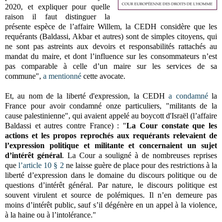
2020, et expliquer pour quelle
raison il faut distinguer la
présente espèce de l’affaire Willem, la CEDH considère que les
requérants (Baldassi, Akbar et autres) sont de simples citoyens, qui
ne sont pas astreints aux devoirs et responsabilités rattachés au
mandat du maire, et dont l’influence sur les consommateurs n’est
pas comparable à celle d’un maire sur les services de sa
commune",
a mentionné
cette avocate.
Et, au nom de la liberté d'expression, la
CEDH
a condamné
la
France pour avoir condamné onze particuliers,
"militants de la
cause palestinienne",
qui avaient appelé au boycott d'Israël (l’affaire
Baldassi et autres contre France) :
"
La Cour constate que les
actions et les propos reprochés aux requérants relevaient de
l’expression politique et militante et concernaient un sujet
d’intérêt général
.
La Cour a souligné à de nombreuses reprises
que
l’article 10 § 2
ne laisse guère de place pour des restrictions à la
liberté d’expression dans le domaine du discours politique ou de
questions d’intérêt général. Par nature, le discours politique est
souvent virulent et source de polémiques. Il n’en demeure pas
moins d’intérêt public, sauf s’il dégénère en un appel à la violence,
à la haine ou à l’intolérance.
"