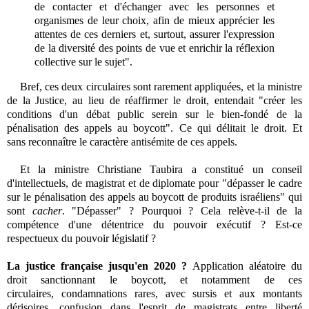
de contacter et d'échanger avec les personnes et
organismes de leur choix, afin de mieux apprécier les
attentes de ces derniers et, surtout, assurer l'expression
de la diversité des points de vue et enrichir la réflexion
collective sur le sujet".
Bref, ces deux circulaires sont rarement appliquées, et la ministre
de la Justice, au lieu de réaffirmer le droit, entendait "créer les
conditions d'un débat public serein sur le bien-fondé de la
pénalisation des appels au boycott". Ce qui délitait le droit. Et
sans reconnaître le caractère antisémite de ces appels.
Et la ministre Christiane Taubira a constitué un conseil
d'intellectuels, de magistrat
et de diplomate pour "dépasser le cadre
sur le pénalisation des appels au boycott de produits israéliens" qui
sont
cacher
.
"Dépasser" ? Pourquoi ? Cela relève-t-il de la
compétence d'une détentrice du pouvoir exécutif ? Est-ce
respectueux du pouvoir législatif ?
La justice française jusqu'en 2020 ?
A
pplication aléatoire du
droit sanctionnant le boycott, et notamment de ces
circulaires,
condamnations rares, avec sursis et aux montants
dérisoires,
c
onfusion
dans l'esprit de magistrats
entre liberté