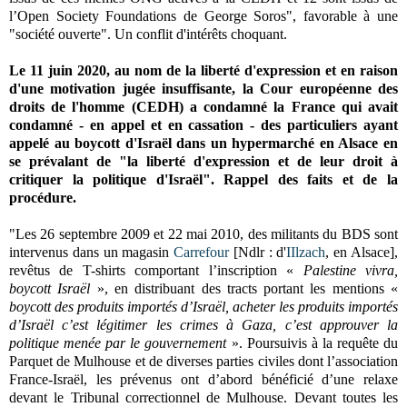
l’Open Society Foundations de George Soros", favorable à une
"société ouverte". Un conflit d'intérêts choquant.
Le 11 juin 2020, au nom de la liberté d'expression et en raison
d'une motivation jugée insuffisante, la Cour européenne des
droits de l'homme (CEDH) a condamné la France qui avait
condamné - en appel et en cassation - des particuliers ayant
appelé au boycott d'Israël dans un
hypermarché
en Alsace en
se prévalant de "la liberté d'expression et de leur droit à
critiquer la politique d'Israël". Rappel des faits et de la
procédure.
"Les 26 septembre 2009 et 22 mai 2010, des militants du BDS sont
intervenus dans un magasin
Carrefour
[Ndlr : d'
IIlzach
, en Alsace],
revêtus de T-shirts comportant l’inscription «
Palestine vivra,
boycott Israël
», en distribuant des tracts portant les mentions «
boycott des produits importés d’Israël, acheter les produits importés
d’Israël c’est légitimer les crimes à Gaza, c’est approuver la
politique menée par le gouvernement
». Poursuivis à la requête du
Parquet de Mulhouse et de diverses parties civiles dont l’association
France-Israël, les prévenus ont d’abord bénéficié d’une relaxe
devant le Tribunal correctionnel de Mulhouse. Devant toutes les