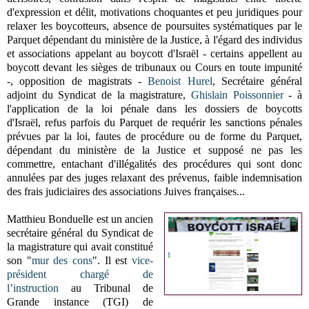
d'expression et délit, motivations choquantes et peu juridiques pour
relaxer les boycotteurs,
absence de poursuites systématiques par le
Parquet dépendant
du ministère de la Justice, à l'égard des individus
et associations appelant au boycott d'Israël - certains appellent au
boycott devant les sièges de tribunaux ou Cours en toute impunité
-,
opposition de magistrats -
Benoist Hurel
, Secrétaire général
adjoint du Syndicat de la magistrature,
Ghislain Poissonnier
- à
l'application de la loi pénale dans les dossiers de boycotts
d'Israël,
refus parfois du Parquet de requérir les sanctions pénales
prévues par la loi, fautes de procédure ou de forme du Parquet,
dépendant du ministère de la Justice et supposé ne pas les
commettre, entachant d'illégalités des procédures qui sont donc
annulées par des juges relaxant des prévenus,
faible indemnisation
des frais judiciaires des associations Juives françaises
...
Matthieu Bonduelle est un ancien
secrétaire général du Syndicat de
la magistrature qui avait constitué
son "
mur des cons
". Il est
vice-
président chargé de
l’instruction
au Tribunal de
Grande instance (TGI) de