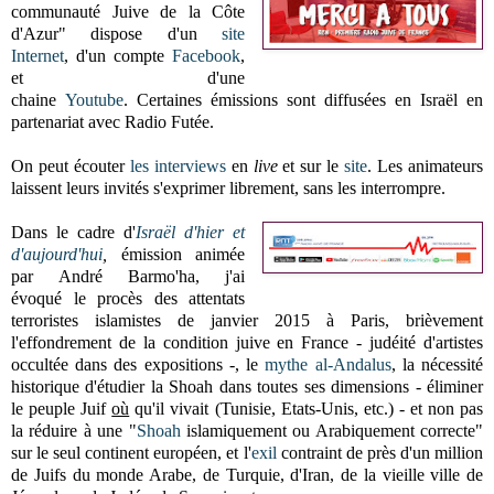
communauté Juive de la Côte
d'Azur" dispose d'un
site
Internet
, d'un compte
Facebook
,
et d'une
chaine
Youtube
.
Certaines émissions sont diffusées en Israël en
partenariat avec Radio Futée.
On peut écouter
les interviews
en
live
et sur le
site
. Les animateurs
laissent leurs invités s'exprimer librement, sans les interrompre.
Dans le cadre d'
Israël d'hier et
d'aujourd'hui
,
émission
animée
par André Barmo'ha, j'ai
évoqué
le
procès des attentats
terroristes islamistes de janvier 2015 à Paris, brièvement
l'effondrement de la condition juive en France - judéité d'artistes
occultée dans des expositions -, le
mythe al-Andalus
, la nécessité
historique d'étudier
la Shoah dans toutes ses dimensions - éliminer
le peuple Juif
où
qu'il vivait (Tunisie, Etats-Unis, etc.) - et non pas
la réduire à une "
Shoah
islamiquement ou Arabiquement correcte"
sur le seul continent européen, et l'
exil
contraint de près d'un million
de Juifs du monde Arabe, de Turquie, d'Iran, de la vieille ville de