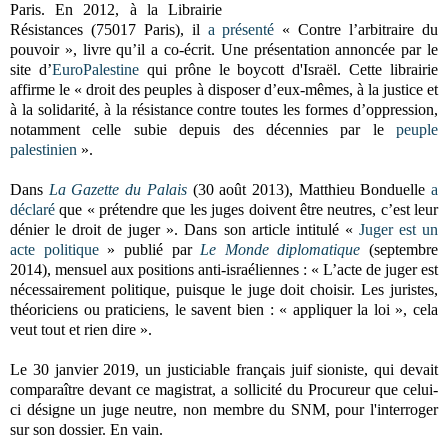
Paris.
En 2012,
à la Librairie
Résistances (75017 Paris), il
a présenté
« Contre l’arbitraire du
pouvoir », livre qu’il a co-écrit. Une présentation annoncée par le
site d’
EuroPalestine
qui prône le boycott d'Israël. Cette librairie
affirme le « droit des peuples à disposer d’eux-mêmes, à la justice et
à la solidarité, à la résistance contre toutes les formes d’oppression,
notamment celle subie depuis des décennies par le
peuple
palestinien
».
Dans
La Gazette du Palais
(30 août 2013),
Matthieu Bonduelle
a
déclaré
que « prétendre que les juges doivent être neutres, c’est leur
dénier le droit de juger ». Dans son article intitulé «
Juger est un
acte politique
» publié par
Le Monde diplomatique
(septembre
2014), mensuel aux positions anti-israéliennes : « L’acte de juger est
nécessairement politique, puisque le juge doit choisir. Les juristes,
théoriciens ou praticiens, le savent bien : « appliquer la loi », cela
veut tout et rien dire ».
Le 30 janvier 2019, un justiciable français juif sioniste, qui devait
comparaître devant ce magistrat, a sollicité du Procureur que celui-
ci désigne un juge neutre, non membre du SNM, pour l'interroger
sur son dossier. En vain.