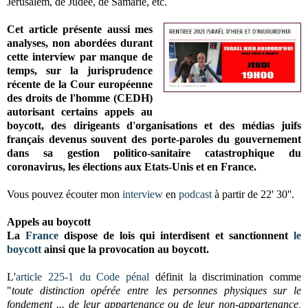
Jérusalem, de Judée, de Samarie, etc.
Cet article présente aussi mes
analyses, non abordées durant
cette interview par manque de
temps, sur
la jurisprudence
récente de la Cour européenne
des droits de l'homme (CEDH)
autorisant certains appels au
boycott, des dirigeants d'organisations et des médias juifs
français devenus souvent des porte-paroles du gouvernement
dans sa gestion politico-sanitaire catastrophique du
coronavirus,
les élections aux Etats-Unis et en France
.
Vous pouvez écouter mon
interview
en
podcast
à partir de 22' 30''.
Appels au boycott
La
France
dispose
de lois qui interdisent et sanctionnent
le
boycott
ainsi que la provocation au boycott.
L'
a
rticle 225-1 du Code pénal
définit la
discrimination comme
"
toute distinction opérée entre les personnes physiques sur le
fondement ... de leur appartenance ou de leur non-appartenance,