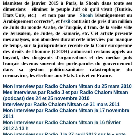
islamistes de janvier 2015 à Paris, la Shoah dans toute ses
dimensions - éliminer le peuple Juif où qu'il vivait (Tunisie,
Etats-Unis, etc.) - et non pas une "
Shoah
islamiquement ou
Arabiquement correcte", et l'
exil
contraint de près d'un million
de Juifs du monde Arabe, de Turquie, d'Iran, de la vieille ville
de Jérusalem, de Judée, de Samarie, etc. Cet article présente
mes analyses, non abordées durant cette interview par manque
de temps, sur
la jurisprudence récente de la Cour européenne
des droits de l'homme (CEDH) autorisant certains appels au
boycott, des dirigeants d'organisations et des médias juifs
français devenus souvent des porte-paroles du gouvernement
dans sa gestion politico-sanitaire catastrophique du
coronavirus,
les élections aux Etats-Unis et en France
.
Mon interview par Radio Chalom Nitsan du 25 mars 2010
Mes interviews par Radio J et par Radio Chalom Nitsan
(podcast) des 24 et 25 novembre 2010
Interview par Radio Chalom Nitsan ce 31 mars 2011
Mon interview par Radio Chalom Nitsan le 17 novembre
2011
Mon interview sur Radio Chalom NItsan le 16 février
2012 à 13 h
Mon interview sur Radio J le 27 avril 2012
sur le « vote