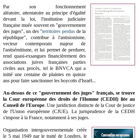
Par son fonctionnement
aléatoire,
attentatoire au principe d'égalité
devant la loi,
l'institution judiciaire
française muée souvent en "gouvernement
des juges",
un des "
territoires perdus
de la
république",
contribue à l'antisionisme,
vecteur contemporain majeur de
l'antisémitisme, et
lui permet de perdurer,
rend quasi-exsangues financièrement
des
associations juives françaises parties
civiles aux procès,
tel le BNVCA qui a
initié une centaine de plaintes en quinze
ans pour faire sanctionner les boycotts d'Israël..
.
Au-dessus de ce "gouvernement des juges" français, se trouve
la Cour européenne des droits de l'Homme (CEDH) liée au
Conseil de l'Europe
. Une juridiction distincte de la Cour de justice
de l'Union européenne (CJUE). La jurisprudence de la CEDH
s'impose à la France, notamment à ses juges.
Organisation intergouvernementale créée
le 5 mai 1949 par le traité de Londres, le