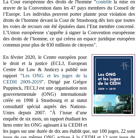
La Cour européenne des droits de l'homme "
contrôle
la mise en
œuvre de la Convention dans les 47 pays membres du Conseil de
l’Europe. Les individus peuvent porter plainte pour violation des
droits de l’homme devant la Cour de Strasbourg dès lors que toutes
les voies de recours ont été épuisées dans l’Etat membre concerné.
L’Union européenne s’apprête à signer la Convention européenne
des droits de l’homme, ce qui créera un espace juridique européen
commun pour plus de 830 millions de citoyens".
En février 2020, le
Centre européen pour
le droit et la justice (ECLJ, European
Centre for Law & Justice)
a publié son
rapport "
Les ONG et les juges de la
CEDH 2009-2019
". Dirigé par
Grégor
Puppinck, l'
ECLJ
est une organisation non
gouvernementale (ONG) internationale
créée en 1998 à Strasbourg et ai statut
consultatif spécial auprès des Nations-
Unies depuis 2007. "
À l’issue d’une
enquête de six mois, un rapport étudiant les
liens entre les ONG agissant à la CEDH et
les juges sur une durée de dix ans établit que, sur 100 juges, 22 sont
issus de ces mêmes ONG actives à la CEDH et 12 sont issus de