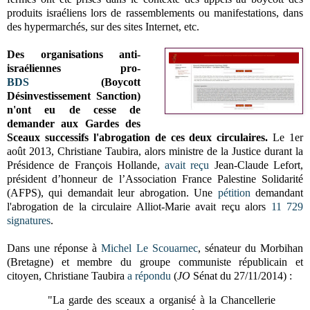
produits israéliens lors de rassemblements ou manifestations, dans
des hypermarchés, sur des sites Internet, etc.
Des organisations anti-
israéliennes pro-
BDS
(Boycott
Désinvestissement Sanction)
n'ont eu de cesse de
demander aux Gardes des
Sceaux successifs l'abrogation de ces deux circulaires.
Le 1er
août 2013, Christiane Taubira, alors ministre de la Justice durant la
Présidence de François Hollande,
avait reçu
Jean-Claude Lefort,
président d’honneur de l’Association France Palestine Solidarité
(AFPS), qui demandait leur abrogation. Une
pétition
demandant
l'abrogation de la circulaire Alliot-Marie avait reçu alors
11 729
signatures
.
Dans une réponse à
Michel Le Scouarnec
, sénateur du Morbihan
(Bretagne) et membre du groupe communiste républicain et
citoyen,
Christiane Taubira
a répondu
(
JO
Sénat du 27/11/2014)
:
"La garde des sceaux a organisé à la Chancellerie