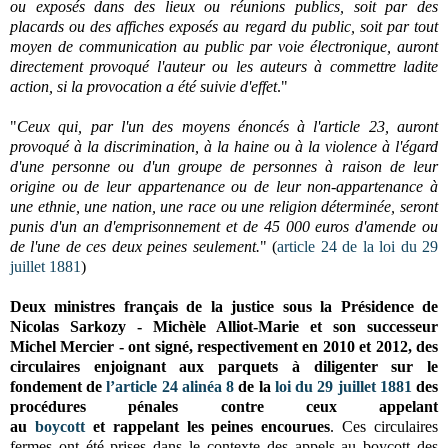
ou exposés dans des lieux ou réunions publics, soit par des
placards ou des affiches exposés au regard du public, soit par tout
moyen de communication au public par voie électronique, auront
directement provoqué l'auteur ou les auteurs à commettre ladite
action, si la provocation a été suivie d'effet
."
"
Ceux qui, par l'un des moyens énoncés à l'article 23, auront
provoqué à la discrimination, à la haine ou à la violence à l'égard
d'une personne ou d'un groupe de personnes à raison de leur
origine ou de leur appartenance ou de leur non-appartenance à
une ethnie, une nation, une race ou une religion déterminée, seront
punis d'un an d'emprisonnement et de 45 000 euros d'amende ou
de l'une de ces deux peines seulement.
" (
article 24 de la loi du 29
juillet 1881
)
Deux ministres français de la justice sous la Présidence de
Nicolas Sarkozy - Michèle Alliot-Marie et son successeur
Michel Mercier - ont signé, respectivement en 2010 et 2012, des
circulaires
enjoignant aux parquets à diligenter sur le
fondement de
l’article 24 alinéa 8
de la
loi du 29 juillet 1881
des
procédures pénales contre ceux appelant
au
boycott
et
rappelant les peines encourues
. Ces circulaires
fermes ont été prises dans le contexte des appels au boycott des