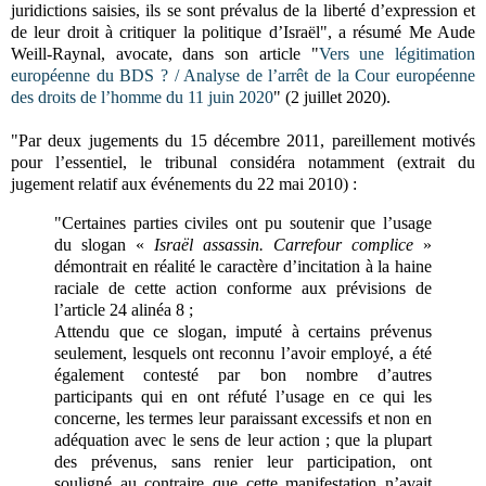
juridictions saisies, ils se sont prévalus de la liberté d’expression et
de leur droit à critiquer la politique d’Israël",
a résumé Me Aude
Weill-Raynal, avocate, dans son article "
Vers une légitimation
européenne du BDS ? / Analyse de l’arrêt de la Cour européenne
des droits de l’homme du 11 juin 2020
" (2 juillet 2020)
.
"Par deux jugements du 15 décembre 2011, pareillement motivés
pour l’essentiel, le tribunal considéra notamment (extrait du
jugement relatif aux événements du 22 mai 2010) :
"Certaines parties civiles ont pu soutenir que l’usage
du slogan «
Israël assassin. Carrefour complice
»
démontrait en réalité le caractère d’incitation à la haine
raciale de cette action conforme aux prévisions de
l’article 24 alinéa 8 ;
Attendu que ce slogan, imputé à certains prévenus
seulement, lesquels ont reconnu l’avoir employé, a été
également contesté par bon nombre d’autres
participants qui en ont réfuté l’usage en ce qui les
concerne, les termes leur paraissant excessifs et non en
adéquation avec le sens de leur action ; que la plupart
des prévenus, sans renier leur participation, ont
souligné au contraire que cette manifestation n’avait