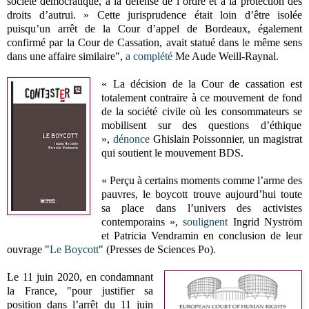
société démocratique, à la défense de l’ordre et à la protection des
droits d’autrui. » Cette jurisprudence était loin d’être isolée
puisqu’un arrêt de la Cour d’appel de Bordeaux, également
confirmé par la Cour de Cassation, avait statué dans le même sens
dans une affaire similaire",
a complété
Me Aude Weill-Raynal.
« La décision de la Cour de cassation est
totalement contraire à ce mouvement de fond
de la société civile où les consommateurs se
mobilisent sur des questions d’éthique
»,
dénonce
Ghislain Poissonnier, un magistrat
qui soutient le mouvement BDS.
« Perçu à certains moments comme l’arme des
pauvres, le boycott trouve aujourd’hui toute
sa place dans l’univers des activistes
contemporains »,
soulignent
Ingrid Nyström
et Patricia Vendramin en conclusion de leur
ouvrage "
Le Boycott
" (Presses de Sciences Po).
Le 11 juin 2020, en condamnant
la France, "pour justifier sa
position dans l’arrêt du 11 juin