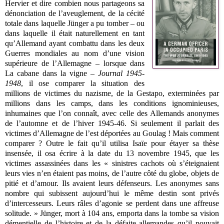
Hervier et dire combien nous partageons sa
dénonciation de l’aveuglement, de la cécité
totale dans laquelle Jünger a pu tomber – ou
dans laquelle il était naturellement en tant
qu’Allemand ayant combattu dans les deux
Guerres mondiales au nom d’une vision
supérieure de l’Allemagne – lorsque dans
La cabane dans la vigne –
Journal 1945-
1948
, il ose comparer la situation des
millions de victimes du nazisme, de la Gestapo, exterminées par
millions dans les camps, dans les conditions ignominieuses,
inhumaines que l’on connaît, avec celle des Allemands anonymes
de l’automne et de l’hiver 1945-46. Si seulement il parlait des
victimes d’Allemagne de l’est déportées au Goulag ! Mais comment
comparer ? Outre le fait qu’il utilisa Isaïe pour étayer sa thèse
insensée, il osa écrire à la date du 13 novembre 1945, que les
victimes assassinées dans les « sinistres cachots où s’éteignaient
leurs vies n’en étaient pas moins, de l’autre côté du globe, objets de
pitié et d’amour. Ils avaient leurs défenseurs. Les anonymes sans
nombre qui subissent aujourd’hui le même destin sont privés
d’intercesseurs. Leurs râles d’agonie se perdent dans une affreuse
solitude. » Jünger, mort à 104 ans, emporta dans la tombe sa vision
démentielle de l’histoire et de la défaite allemandes qu’il pouvait