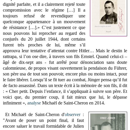
dignité parfaite, et il a clairement rejeté toute
compromission avec le régime […] Il a
toujours refusé de revendiquer une
quelconque appartenance à un mouvement
de résistance […].» C’est justement ce que
nous pouvons lui reprocher au regard des
conjurés du 20 juillet 1944, dont certains
furent très proches de lui, même s’il
approuva leur tentative d’attentat contre Hitler… Mais le destin le
rattrapa, si l’on ose dire, à travers son fils Ernstel. Quand celui-ci –
âgé de dix-sept ans - fut arrêté pour dénonciation sans doute
calomnieuse, de propos visant ouvertement la pendaison du Führer,
son père usa de tout son pouvoir, encore plus ou moins intact, pour
le faire libérer. Lorsqu’il se fit tuer au combat, Jünger pensa qu’il fut
de facto assassiné. Dans un texte écrit à la mémoire de son fils, il dit
: « Cher petit. Depuis l’enfance, il s’appliquait à suivre son père. Et
voici que, du premier coup, il fait mieux que lui, le dépasse
infiniment »,
analyse
Michaël de Saint-Cheron en 2014.
Et Michaël de Saint-Cheron d'
observer
:
"Avant de poser un point final, il faut
encore saluer le travail formidable de Julien