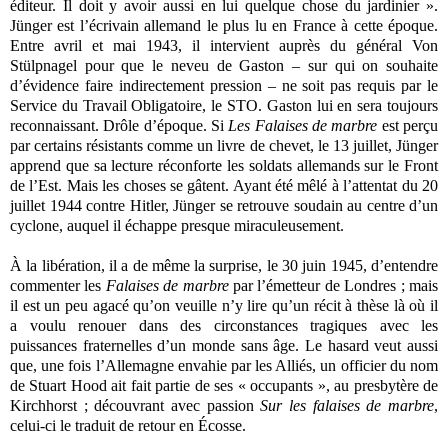
éditeur. Il doit y avoir aussi en lui quelque chose du jardinier ».
Jünger est l’écrivain allemand le plus lu en France à cette époque.
Entre avril et mai 1943, il intervient auprès du général Von
Stülpnagel pour que le neveu de Gaston – sur qui on souhaite
d’évidence faire indirectement pression – ne soit pas requis par le
Service du Travail Obligatoire, le STO. Gaston lui en sera toujours
reconnaissant. Drôle d’époque. Si
Les Falaises de marbre
est perçu
par certains résistants comme un livre de chevet, le 13 juillet, Jünger
apprend que sa lecture réconforte les soldats allemands sur le Front
de l’Est. Mais les choses se gâtent. Ayant été mêlé à l’attentat du 20
juillet 1944 contre Hitler, Jünger se retrouve soudain au centre d’un
cyclone, auquel il échappe presque miraculeusement.
À la libération, il a de même la surprise, le 30 juin 1945, d’entendre
commenter les
Falaises de marbre
par l’émetteur de Londres ; mais
il est un peu agacé qu’on veuille n’y lire qu’un récit à thèse là où il
a voulu renouer dans des circonstances tragiques avec les
puissances fraternelles d’un monde sans âge. Le hasard veut aussi
que, une fois l’Allemagne envahie par les Alliés, un officier du nom
de Stuart Hood ait fait partie de ses « occupants », au presbytère de
Kirchhorst ; découvrant avec passion
Sur les falaises de marbre
,
celui-ci le traduit de retour en Écosse.