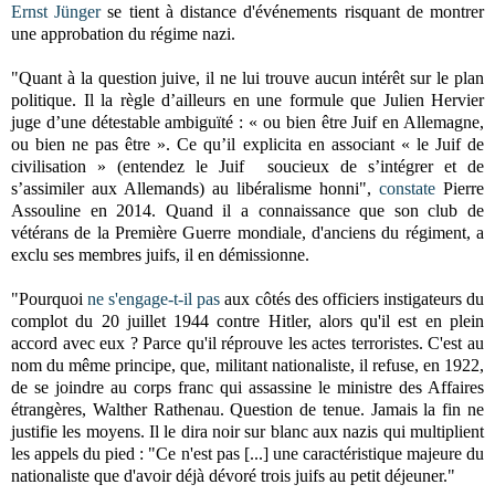
Ernst Jünger
se tient à distance d'événements risquant de montrer
une approbation du régime nazi.
"Quant à la question juive, il ne lui trouve aucun intérêt sur le plan
politique. Il la règle d’ailleurs en une formule que Julien Hervier
juge d’une détestable ambiguïté : « ou bien être Juif en Allemagne,
ou bien ne pas être ». Ce qu’il explicita en associant « le Juif de
civilisation » (entendez le Juif soucieux de s’intégrer et de
s’assimiler aux Allemands) au libéralisme honni",
constate
Pierre
Assouline en 2014. Quand il a connaissance que son club de
vétérans de la Première Guerre mondiale, d'anciens du régiment, a
exclu ses membres juifs, il en démissionne.
"Pourquoi
ne s'engage-t-il pas
aux côtés des officiers instigateurs du
complot du 20 juillet 1944 contre Hitler, alors qu'il est en plein
accord avec eux ? Parce qu'il réprouve les actes terroristes. C'est au
nom du même principe, que, militant nationaliste, il refuse, en 1922,
de se joindre au corps franc qui assassine le ministre des Affaires
étrangères, Walther Rathenau. Question de tenue. Jamais la fin ne
justifie les moyens. Il le dira noir sur blanc aux nazis qui multiplient
les appels du pied : "Ce n'est pas [...] une caractéristique majeure du
nationaliste que d'avoir déjà dévoré trois juifs au petit déjeuner."