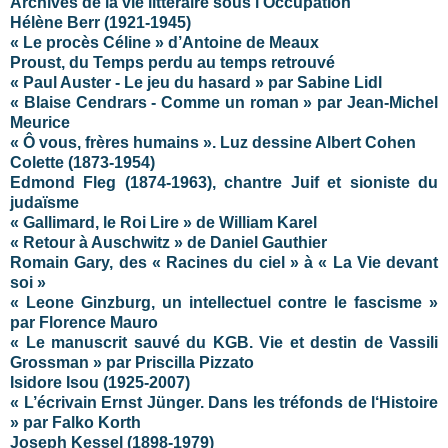
Archives de la vie littéraire sous l'Occupation
Hélène Berr (1921-1945)
« Le procès Céline » d’Antoine de Meaux
Proust, du Temps perdu au temps retrouvé
« Paul Auster - Le jeu du hasard » par Sabine Lidl
« Blaise Cendrars - Comme un roman » par Jean-Michel
Meurice
« Ô vous, frères humains ». Luz dessine Albert Cohen
Colette (1873-1954)
Edmond Fleg (1874-1963), chantre Juif et sioniste du
judaïsme
« Gallimard, le Roi Lire » de William Karel
« Retour à Auschwitz » de Daniel Gauthier
Romain Gary, des « Racines du ciel » à « La Vie devant
soi »
« Leone Ginzburg, un intellectuel contre le fascisme »
par Florence Mauro
« Le manuscrit sauvé du KGB. Vie et destin de Vassili
Grossman » par Priscilla Pizzato
Isidore Isou (1925-2007)
« L’écrivain Ernst Jünger. Dans les tréfonds de l‘Histoire
»
par Falko Korth
Joseph Kessel (1898-1979)