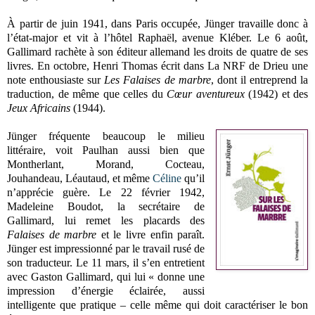
À partir de juin 1941, dans Paris occupée, Jünger travaille donc à
l’état-major et vit à l’hôtel Raphaël, avenue Kléber. Le 6 août,
Gallimard rachète à son éditeur allemand les droits de quatre de ses
livres. En octobre, Henri Thomas écrit dans La NRF de Drieu une
note enthousiaste sur
Les Falaises de marbre
, dont il entreprend la
traduction, de même que celles du
Cœur aventureux
(1942) et des
Jeux Africains
(1944).
Jünger fréquente beaucoup le milieu
littéraire, voit Paulhan aussi bien que
Montherlant, Morand, Cocteau,
Jouhandeau, Léautaud, et même
Céline
qu’il
n’apprécie guère. Le 22 février 1942,
Madeleine Boudot, la secrétaire de
Gallimard, lui remet les placards des
Falaises de marbre
et le livre enfin paraît.
Jünger est impressionné par le travail rusé de
son traducteur. Le 11 mars, il s’en entretient
avec Gaston Gallimard, qui lui « donne une
impression d’énergie éclairée, aussi
intelligente que pratique – celle même qui doit caractériser le bon