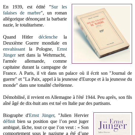
En 1939, est édité "
Sur les
falaises de marbre
", un roman
allégorique dénonçant la barbarie
nazie, le totalitarisme.
Quand Hitler
déclenche
la
Deuxième Guerre mondiale en
envahissant
la Pologne,
Ernst
Jünger
sert dans la Wehrmacht,
l'armée allemande, comme
capitaine durant la campagne de
France. A Paris, il vit dans un palace où il écrit son "Journal de
guerre" et "La Paix, appel à la jeunesse d'Europe et à la jeunesse du
monde" dans une tonalité chrétienne.
Démobilisé, il revient en Allemagne à l'été 1944. Peu après, son fils
aîné âgé de dix-huit ans est tué en Italie par des partisans.
Biographe d'
Ernst Jünger
, "Julien Hervier
définit
bien sa position que l’on peut juger
ambiguë, lâche, tout ce que l’on veut : « Son
comportement sous le nazisme a été d’une