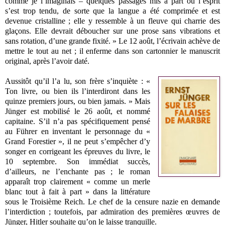
comme je l’imaginais – quelques passages mis à part où l’esprit
s’est trop tendu, de sorte que la langue a été comprimée et est
devenue cristalline ; elle y ressemble à un fleuve qui charrie des
glaçons. Elle devrait déboucher sur une prose sans vibrations et
sans rotation, d’une grande fixité. » Le 12 août, l’écrivain achève de
mettre le tout au net ; il enferme dans son cartonnier le manuscrit
original, après l’avoir daté.
Aussitôt qu’il l’a lu, son frère s’inquiète : «
Ton livre, ou bien ils l’interdiront dans les
quinze premiers jours, ou bien jamais. » Mais
Jünger est mobilisé le 26 août, et nommé
capitaine. S’il n’a pas spécifiquement pensé
au Führer en inventant le personnage du «
Grand Forestier », il ne peut s’empêcher d’y
songer en corrigeant les épreuves du livre, le
10 septembre. Son immédiat succès,
d’ailleurs, ne l’enchante pas ; le roman
apparaît trop clairement « comme un merle
blanc tout à fait à part » dans la littérature
sous le Troisième Reich. Le chef de la censure nazie en demande
l’interdiction ; toutefois, par admiration des premières œuvres de
Jünger, Hitler souhaite qu’on le laisse tranquille.