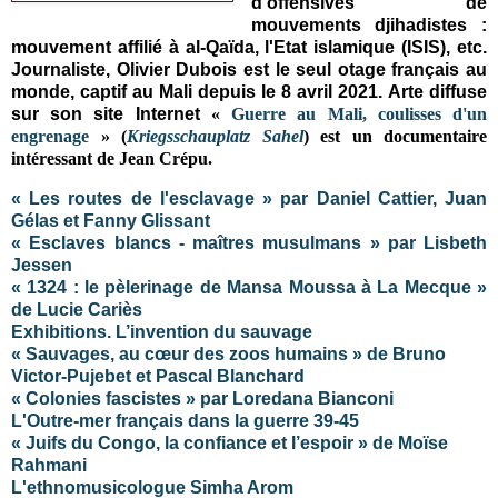
d'offensives de
mouvements djihadistes :
mouvement affilié à al-Qaïda, l'Etat islamique (ISIS), etc.
Journaliste,
Olivier Dubois est le seul otage français au
monde, captif au Mali depuis le 8 avril 2021.
Arte diffuse
sur son site Internet
«
Guerre au Mali, coulisses d'un
engrenage
» (
Kriegsschauplatz Sahel
) est un documentaire
intéressant de Jean Crépu.
« Les routes de l'esclavage » par Daniel Cattier, Juan
Gélas et Fanny Glissant
« Esclaves blancs - maîtres musulmans » par Lisbeth
Jessen
« 1324 : le pèlerinage de Mansa Moussa à La Mecque »
de Lucie Cariès
Exhibitions. L’invention du sauvage
« Sauvages, au cœur des zoos humains » de Bruno
Victor-Pujebet et Pascal Blanchard
« Colonies fascistes » par Loredana Bianconi
L'Outre-mer français dans la guerre 39-45
« Juifs du Congo, la confiance et l’espoir » de Moïse
Rahmani
L'ethnomusicologue Simha Arom