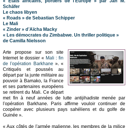
« États africains, portiers de l’Europe » par Jan M.
Schäfer
Le chaos libyen
« Roads » de Sebastian Schipper
Le Mali
« Zinder » d’Aïcha Macky
« Les démocrates du Zimbabwe. Un thriller politique »
de Camilla Nielsson
Arte propose sur son site
Internet le dossier «
Mali : fin
de l'opération Barkhane
». «
Critiqués et poussés au
départ par la junte militaire au
pouvoir à Bamako, la France
et ses partenaires européens
se retirent du Mali. Ce départ
met fin à neuf années de lutte antijihadiste menée par
l'opération Barkhane. Paris affirme vouloir continuer de
coopérer avec plusieurs pays sahéliens et du golfe de
Guinée ».
« Aux côtés de l'armée malienne, les membres de la milice