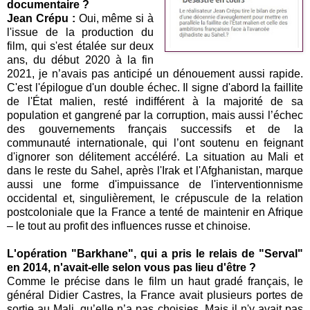
documentaire ?
Jean Crépu :
Oui, même si à
l'issue de la production du
film, qui s'est étalée sur deux
ans, du début 2020 à la fin
2021, je n’avais pas anticipé un dénouement aussi rapide.
C'est l'épilogue d'un double échec. Il signe d'abord la faillite
de l'État malien, resté indifférent à la majorité de sa
population et gangrené par la corruption, mais aussi l’échec
des gouvernements français successifs et de la
communauté internationale, qui l’ont soutenu en feignant
d'ignorer son délitement accéléré. La situation au Mali et
dans le reste du Sahel, après l'Irak et l'Afghanistan, marque
aussi une forme d'impuissance de l'interventionnisme
occidental et, singulièrement, le crépuscule de la relation
postcoloniale que la France a tenté de maintenir en Afrique
– le tout au profit des influences russe et chinoise.
L'opération "Barkhane", qui a pris le relais de "Serval"
en 2014, n'avait-elle selon vous pas lieu d'être ?
Comme le précise dans le film un haut gradé français, le
général Didier Castres, la France avait plusieurs portes de
sortie au Mali, qu’elle n’a pas choisies. Mais il n'y avait pas