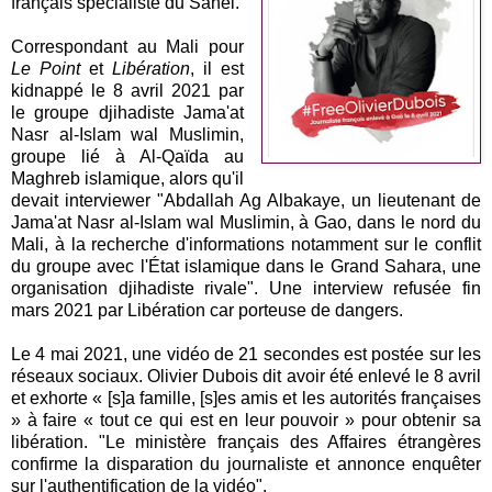
français spécialiste du Sahel.
Correspondant au Mali pour
Le Point
et
Libération
, il est
kidnappé le 8 avril 2021 par
le groupe djihadiste Jama'at
Nasr al-Islam wal Muslimin,
groupe lié à Al-Qaïda au
Maghreb islamique, alors qu'il
devait interviewer "Abdallah Ag Albakaye, un lieutenant de
Jama'at Nasr al-Islam wal Muslimin, à Gao, dans le nord du
Mali, à la recherche d'informations notamment sur le conflit
du groupe avec l'État islamique dans le Grand Sahara, une
organisation djihadiste rivale". Une interview refusée fin
mars 2021 par Libération car porteuse de dangers.
Le 4 mai 2021, une vidéo de 21 secondes est postée sur les
réseaux sociaux. Olivier Dubois dit avoir été enlevé le 8 avril
et exhorte « [s]a famille, [s]es amis et les autorités françaises
» à faire « tout ce qui est en leur pouvoir » pour obtenir sa
libération. "Le ministère français des Affaires étrangères
confirme la disparation du journaliste et annonce enquêter
sur l'authentification de la vidéo".