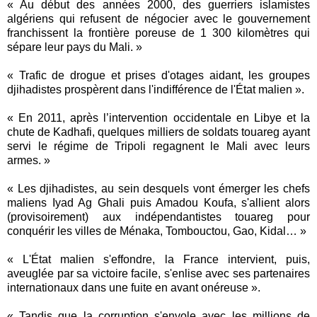
« Au début des années 2000, des guerriers islamistes
algériens qui refusent de négocier avec le gouvernement
franchissent la frontière poreuse de 1 300 kilomètres qui
sépare leur pays du Mali. »
« Trafic de drogue et prises d'otages aidant, les groupes
djihadistes prospèrent dans l'indifférence de l'État malien ».
« En 2011, après l’intervention occidentale en Libye et la
chute de Kadhafi, quelques milliers de soldats touareg ayant
servi le régime de Tripoli regagnent le Mali avec leurs
armes. »
« Les djihadistes, au sein desquels vont émerger les chefs
maliens Iyad Ag Ghali puis Amadou Koufa, s'allient alors
(provisoirement) aux indépendantistes touareg pour
conquérir les villes de Ménaka, Tombouctou, Gao, Kidal… »
« L'État malien s'effondre, la France intervient, puis,
aveuglée par sa victoire facile, s'enlise avec ses partenaires
internationaux dans une fuite en avant onéreuse ».
« Tandis que la corruption s'envole avec les millions de