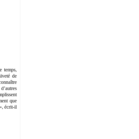
me temps,
aïveté de
connaître
 d’autres
mplissent
ment que
 écrit-il