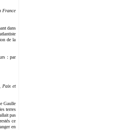
a France
nant dans
tlantiste
ion de la
urs : par
, Paix et
de Gaulle
es terres
llait pas
restés ce
hanger en