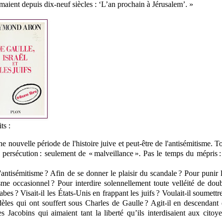
maient depuis dix-neuf siècles : ‘L’an prochain à Jérusalem’. »
ts :
 nouvelle période de l'histoire juive et peut-être de l'antisémitisme. T
persécution : seulement de « malveillance ». Pas le temps du mépris :
l'antisémitisme ? Afin de se donner le plaisir du scandale ? Pour punir 
lisme occasionnel ? Pour interdire solennellement toute velléité de dou
s ? Visait-il les États-Unis en frappant les juifs ? Voulait-il soumettr
dèles qui ont souffert sous Charles de Gaulle ? Agit-il en descendant
s Jacobins qui aimaient tant la liberté qu’ils interdisaient aux citoy