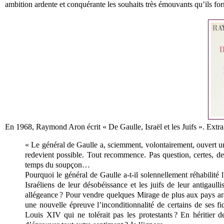
ambition ardente et conquérante les souhaits très émouvants qu’ils for
En 1968, Raymond Aron écrit « De Gaulle, Israël et les Juifs ». Extrai
« Le général de Gaulle a, sciemment, volontairement, ouvert une
redevient possible. Tout recommence. Pas question, certes, de 
temps du soupçon…
Pourquoi le général de Gaulle a-t-il solennellement réhabilité 
Israéliens de leur désobéissance et les juifs de leur antigaul
allégeance ? Pour vendre quelques Mirage de plus aux pays arabe
une nouvelle épreuve l’inconditionnalité de certains de ses fi
Louis XIV qui ne tolérait pas les protestants ? En héritier de