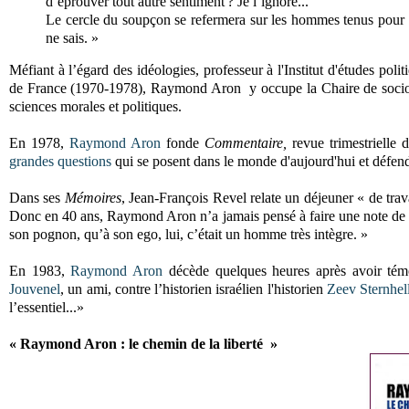
d’éprouver tout autre sentiment ? Je l’ignore...
Le cercle du soupçon se refermera sur les hommes tenus pour r
ne sais. »
Méfiant à l’égard des idéologies, professeur à l'Institut d'études pol
de France (1970-1978), Raymond Aron y occupe la Chaire de sociolo
sciences morales et politiques.
En 1978,
Raymond Aron
fonde
Commentaire,
revue trimestrielle
grandes questions
qui se posent dans le monde d'aujourd'hui et défendr
Dans ses
Mémoires
, Jean-François Revel relate un déjeuner « de tra
Donc en 40 ans, Raymond Aron n’a jamais pensé à faire une note de fr
son pognon, qu’à son ego, lui, c’était un homme très intègre. »
En 1983,
Raymond Aron
décède quelques heures après avoir témo
Jouvenel
, un ami, contre l’historien israélien l'historien
Zeev Sternhel
l’essentiel...»
« Raymond Aron : le chemin de la liberté »