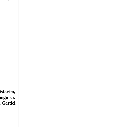
storien,
ingulier.
e Gardel