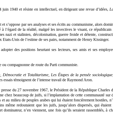
juin 1940 et résiste en intellectuel, en dirigeant une revue d’idées,
L
 et s’oppose par ses analyses et ses écrits au communisme, alors domi
 à l’égard de la réalité, malgré les invectives le visant, ce républicain a
s nazi et stalinien, décolonisation, guerre froide et détente, construct
ux Etats-Unis de l’estime de ses pairs, notamment de Henry Kissinger.
 adopter des positions heurtant ses lecteurs, ses amis et ses employe
mbre ou compagnonne de route du Parti communiste.
le, Démocratie et Totalitarisme, Les Étapes de la pensée sociologique
 essais témoignent de l’intense travail de Raymond Aron.
de presse du 27 novembre 1967, le Président de la République Charles 
e chez beaucoup de juifs, si l’implantation de cette communauté sur d
 et au milieu de peuples arabes qui lui étaient foncièrement hostiles, n’a
ains même redoutaient que les juifs, jusqu’alors dispersés, qui étaient 
 et dominateur, n’en viennent, une fois qu’ils seraient rassemblés, à c