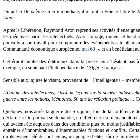
Durant la Deuxième Guerre mondiale, il rejoint la France Libre le 24 
Libre
.
Après la Libération, Raymond Aron reprend ses activités d’enseignant
les médias et parmi les intellectuels. Avec courage, rigueur et lucidité
poursuivra son travail pour comprendre les événements – totalitarisme
Communauté économique européenne,
mai 68
-, et en bénéficiant a
Cet érudit publie des éditoriaux dans la presse en n’hésitant pas à
exemple, en soutenant l’indépendance de l’Algérie française.
Sensible aux injures le visant, provenant de « l’intelligentsia » me
L'Opium des intellectuels, Dix-huit leçons sur la société industriel
guerre entre les nations, Mémoires. 50 ans de réflexion politique
… Ces
Quelques mois après la guerre des Six-jours, lors de la conférence 
déclare : « On pouvait se demander, en effet, et on se demandait mêm
qui avaient été acquises dans des conditions plus ou moins justifiables
entraîner d’innombrables, d’interminables frictions et conflits. Cert
qu’ils avaient été de tout temps, un peuple d’élite, sûr de lui-même