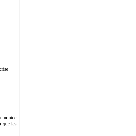
crise
la montée
a que les