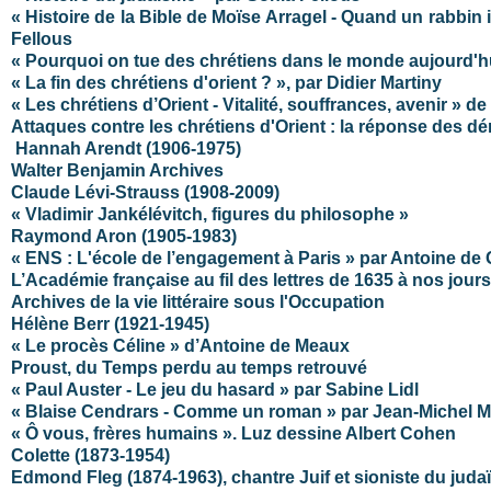
« Histoire de la Bible de Moïse Arragel - Quand un rabbin 
Fellous
« Pourquoi on tue des chrétiens dans le monde aujourd'hu
« La fin des chrétiens d'orient ? », par Didier Martiny
« Les chrétiens d’Orient - Vitalité, souffrances, avenir » d
Attaques contre les chrétiens d'Orient : la réponse des dém
Hannah Arendt (1906-1975)
Walter Benjamin Archives
Claude Lévi-Strauss (1908-2009)
« Vladimir Jankélévitch, figures du philosophe »
Raymond Aron (1905-1983)
« ENS : L'école de l’engagement à Paris » par Antoine d
L’Académie française au fil des lettres de 1635 à nos jours
Archives de la vie littéraire sous l'Occupation
Hélène Berr (1921-1945)
« Le procès Céline » d’Antoine de Meaux
Proust, du Temps perdu au temps retrouvé
« Paul Auster - Le jeu du hasard » par Sabine Lidl
« Blaise Cendrars - Comme un roman » par Jean-Michel M
« Ô vous, frères humains ». Luz dessine Albert Cohen
Colette (1873-1954)
Edmond Fleg (1874-1963), chantre Juif et sioniste du jud