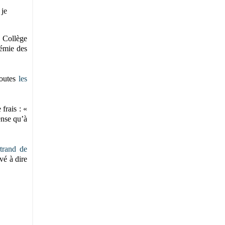
 je
u Collège
démie des
toutes
les
frais : «
ense qu’à
trand de
ivé à dire