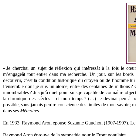
« Je cherchai un sujet de réflexion qui intéressât à la fois le cœur
m’engageât tout entier dans ma recherche. Un jour, sur les bords 
découvrir, c’est la condition historique du citoyen ou de l’homme lu
l’ensemble dont je suis un atome, entre des centaines de millions ?
innombrables ? Jusqu’à quel point suis-je capable de connaître objectiv
la chronique des siècles – et mon temps ? (…) Je devinai peu à 
possible, sans jamais perdre conscience des limites de mon savoir ; me
dans ses
Mémoires
.
En 1933, Raymond Aron épouse Suzanne Gauchon (1907-1997). Le co
Raymond Aron éprouve de la sympathie pour le Front populaire.