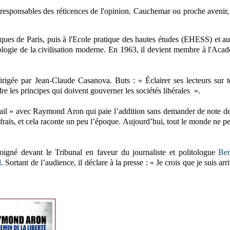
esponsables des réticences de l'opinion. Cauchemar ou proche avenir,
itiques de Paris, puis à l'Ecole pratique des hautes études (EHESS) et a
gie de la civilisation moderne. En 1963, il devient membre à l'Aca
 dirigée par Jean-Claude Casanova. Buts : « Éclairer ses lecteurs sur 
e les principes qui doivent gouverner les sociétés libérales ».
vail » avec Raymond Aron qui paie l’addition sans demander de note de 
ais, et cela raconte un peu l’époque. Aujourd’hui, tout le monde ne p
igné devant le Tribunal en faveur du journaliste et politologue
Ber
l
. Sortant de l’audience, il déclare à la presse : « Je crois que je suis arr