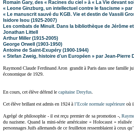
Romain Gary, des « Racines du ciel » à « La Vie devant soi
« Leone Ginzburg, un intellectuel contre le fascisme » pa
« Le manuscrit sauvé du KGB. Vie et destin de Vassili Gro
Isidore Isou (1925-2007)
Les combats de Minuit. Dans la bibliothèque de Jérôme e
Jonathan Littell
Arthur Miller (1915-2005)
George Orwell (1903-1950)
Antoine de Saint-Exupéry (1900-1944)
« Stefan Zweig, histoire d’un Européen » par Jean-Pierre 
Raymond Claude Ferdinand Aron grandit à Paris dans une famille juive
économique de 1929.
En cours, cet élève défend le
capitaine Dreyfus
.
Cet élève brillant est admis en 1924 à
l’Ecole normale supérieure
où i
Agrégé de philosophie - il est reçu premier de sa promotion -,
Raymo
du nazisme. Quand la mini-série américaine « Holocaust » réalisée
personnages Juifs allemands de ce feuilleton ressemblaient à ceux qu’il