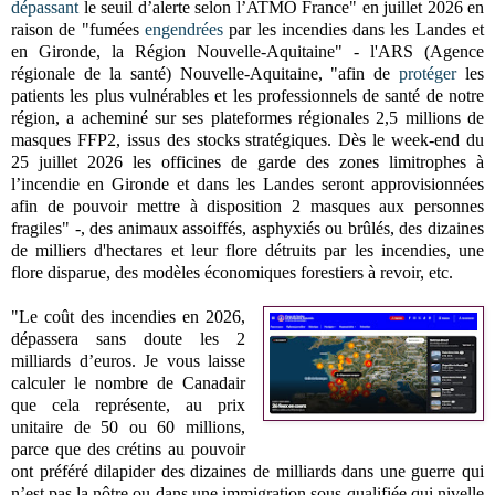
dépassant
le seuil d’alerte selon l’ATMO France" en juillet 2026 en
raison de "fumées
engendrées
par les incendies dans les Landes et
en Gironde, la Région Nouvelle-Aquitaine" - l'ARS (Agence
régionale de la santé) Nouvelle-Aquitaine, "afin de
protéger
les
patients les plus vulnérables et les professionnels de santé de notre
région, a acheminé sur ses plateformes régionales 2,5 millions de
masques FFP2, issus des stocks stratégiques. Dès le week-end du
25 juillet 2026 les officines de garde des zones limitrophes à
l’incendie en Gironde et dans les Landes seront approvisionnées
afin de pouvoir mettre à disposition 2 masques aux personnes
fragiles" -, des animaux assoiffés, asphyxiés ou brûlés, des dizaines
de milliers d'hectares et leur flore détruits par les incendies, une
flore disparue, des modèles économiques forestiers à revoir, etc.
"Le coût des incendies en 2026,
dépassera sans doute les 2
milliards d’euros. Je vous laisse
calculer le nombre de Canadair
que cela représente, au prix
unitaire de 50 ou 60 millions,
parce que des crétins au pouvoir
ont préféré dilapider des dizaines de milliards dans une guerre qui
n’est pas la nôtre ou dans une immigration sous-qualifiée qui nivelle