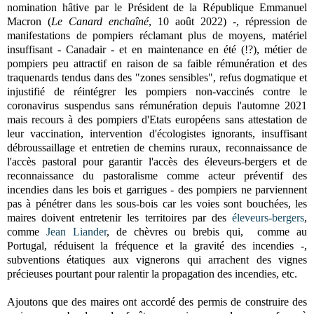
nomination hâtive par le Président de la République Emmanuel
Macron (
Le Canard enchaîné
, 10 août 2022) -, répression de
manifestations de pompiers réclamant plus de moyens, matériel
insuffisant - Canadair - et en maintenance en été (!?), métier de
pompiers peu attractif en raison de sa faible rémunération et des
traquenards tendus dans des "zones sensibles", refus dogmatique et
injustifié de réintégrer les pompiers non-vaccinés contre le
coronavirus suspendus sans rémunération depuis l'automne 2021
mais recours à des pompiers d'Etats européens sans attestation de
leur vaccination, intervention d'écologistes ignorants, insuffisant
débroussaillage et entretien de chemins ruraux, reconnaissance de
l'accès pastoral pour garantir l'accès des éleveurs-bergers et de
reconnaissance du pastoralisme comme acteur préventif des
incendies dans les bois et garrigues - des pompiers ne parviennent
pas à pénétrer dans les sous-bois car les voies sont bouchées, les
maires doivent entretenir les territoires par des
éleveurs-bergers
,
comme
Jean Liander
, de chèvres ou brebis qui, comme au
Portugal, réduisent la fréquence et la gravité des incendies -,
subventions étatiques aux vignerons qui arrachent des vignes
précieuses pourtant pour ralentir la propagation des incendies, etc.
Ajoutons que des maires ont accordé des permis de construire des