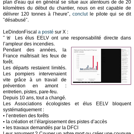
plan d'eau qui en général se situe aux alentours de de 20
kilomètres du début du chantier, nous on est capable de
délivrer 120 tonnes à l'heure",
conclut
le pilote qui se dit
"désabusé".
LeDindonFiscal
a posté
sur X :
"🚨 Les élus EELV ont une responsabilité directe dans
l’ampleur des incendies.
Pendant des années, la
France maîtrisait les feux de
forêt.
Les départs restaient limités.
Les pompiers intervenaient
vite grâce à un travail de
prévention en amont :
entretien, pistes, pare-feu.
Depuis 10 ans, tout a changé.
Les Associations écologistes et élus EELV bloquent
systématiquement :
• l’entretien des forêts
• la création et l’élargissement des pistes d’accès
• les travaux demandés par la DFCI
Leur argument ? Couper un arbre mort ou créer une coupure