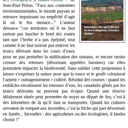
Jean-Paul Pelras. "Face aux contraintes
environnementales, le monde paysan se
retrouve impuissant ou empêché d’agir
là où le feu menace..." L'auteur
dénonce "ces territoires où il ne faut
surtout pas faucher le bord des routes
tant que l’herbe n’a pas épépiné, tout
comme il ne faut surtout pas enlever les
troncs dérivant dans les cours d’eaux
pour ne pas perturber la nidification des oiseaux, et encore moins
creuser des retenues (désormais appelées bassines) car elles
pourraient impacter la biodiversité. Sans oublier cette propension à
laisser s’exprimer la nature pour que la ronce et le genêt colonisent
l’arpent « outrageusement » cultivé. Résultat des courses : quand les
embâcles envahissent les retenues d’eau, les canadairs gênés par les
troncs dérivants ne peuvent pas écoper. Quand une réserve
idéalement située peut permettre de noyer un départ de feu, c’est à
des kilomètres de là qu’il faut se transporter. Quand les cultures
servaient de rempart aux incendies, c’est la friche qui part désormais
en fumée... Incendies : des agriculteurs ou des écologistes, il faudra
choisir !"