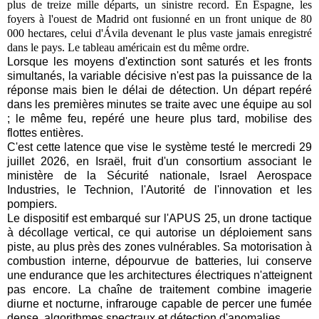
plus de treize mille départs, un sinistre record. En Espagne, les
foyers à l'ouest de Madrid ont fusionné en un front unique de 80
000 hectares, celui d'Ávila devenant le plus vaste jamais enregistré
dans le pays. Le tableau américain est du même ordre.
Lorsque les moyens d'extinction sont saturés et les fronts
simultanés, la variable décisive n'est pas la puissance de la
réponse mais bien le délai de détection. Un départ repéré
dans les premières minutes se traite avec une équipe au sol
; le même feu, repéré une heure plus tard, mobilise des
flottes entières.
C'est cette latence que vise le système testé le mercredi 29
juillet 2026, en Israël, fruit d'un consortium associant le
ministère de la Sécurité nationale, Israel Aerospace
Industries, le Technion, l'Autorité de l'innovation et les
pompiers.
Le dispositif est embarqué sur l'APUS 25, un drone tactique
à décollage vertical, ce qui autorise un déploiement sans
piste, au plus près des zones vulnérables. Sa motorisation à
combustion interne, dépourvue de batteries, lui conserve
une endurance que les architectures électriques n'atteignent
pas encore. La chaîne de traitement combine imagerie
diurne et nocturne, infrarouge capable de percer une fumée
dense, algorithmes spectraux et détection d'anomalies.