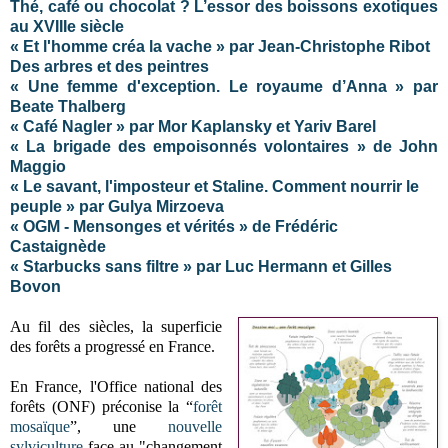
Thé, café ou chocolat ? L’essor des boissons exotiques
au XVIIIe siècle
« Et l'homme créa la vache » par Jean-Christophe Ribot
Des arbres et des peintres
« Une femme d'exception. Le royaume d’Anna » par
Beate Thalberg
« Café Nagler » par Mor Kaplansky et Yariv Barel
« La brigade des empoisonnés volontaires » de John
Maggio
« Le savant, l'imposteur et Staline. Comment nourrir le
peuple » par Gulya Mirzoeva
« OGM - Mensonges et vérités » de Frédéric
Castaignède
« Starbucks sans filtre » par Luc Hermann et Gilles
Bovon
Au fil des siècles, la superficie
des forêts a progressé en France.
En France, l'Office national des
forêts (ONF) préconise la “
forêt
mosaïque
”, une
nouvelle
sylviculture
face au "changement