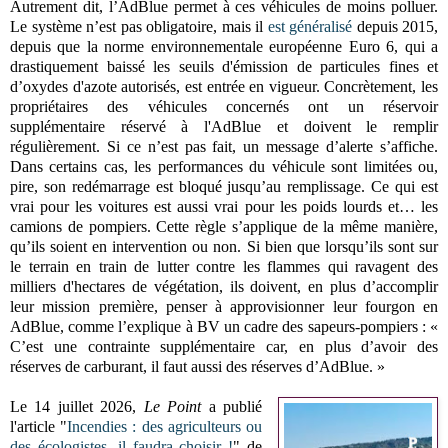
Autrement dit, l’AdBlue permet à ces véhicules de moins polluer.
Le système n’est pas obligatoire, mais il
est généralisé
depuis 2015,
depuis que la norme environnementale européenne Euro 6, qui a
drastiquement baissé les seuils d'émission de particules fines et
d’oxydes d'azote autorisés, est entrée en vigueur. Concrètement, les
propriétaires des véhicules concernés ont un réservoir
supplémentaire réservé à l'AdBlue et doivent le remplir
régulièrement. Si ce n’est pas fait, un message d’alerte s’affiche.
Dans certains cas, les performances du véhicule sont limitées ou,
pire, son redémarrage est bloqué jusqu’au remplissage. Ce qui est
vrai pour les voitures est aussi vrai pour les poids lourds et… les
camions de pompiers. Cette règle s’applique de la même manière,
qu’ils soient en intervention ou non. Si bien que lorsqu’ils sont sur
le terrain en train de lutter contre les flammes qui ravagent des
milliers d'hectares de végétation, ils doivent, en plus d’accomplir
leur mission première, penser à approvisionner leur fourgon en
AdBlue, comme l’explique à BV un cadre des sapeurs-pompiers : «
C’est une contrainte supplémentaire car, en plus d’avoir des
réserves de carburant, il faut aussi des réserves d’AdBlue. »
Le 14 juillet 2026,
Le Point
a publié
l'article "
Incendies : des agriculteurs ou
des écologistes, il faudra choisir !
" de