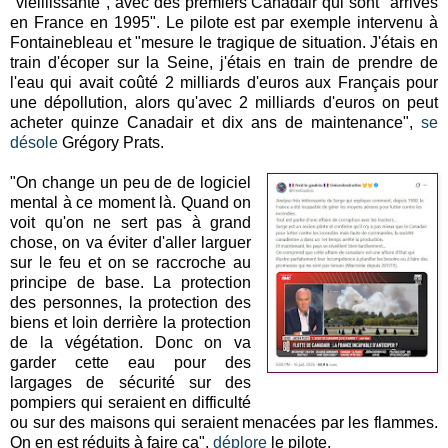
"vieillissante", avec des premiers Canadair qui sont "arrivés
en France en 1995". Le pilote est par exemple intervenu à
Fontainebleau et "mesure le tragique de situation. J'étais en
train d'écoper sur la Seine, j'étais en train de prendre de
l'eau qui avait coûté 2 milliards d'euros aux Français pour
une dépollution, alors qu'avec 2 milliards d'euros on peut
acheter quinze Canadair et dix ans de maintenance",
se
désole
Grégory Prats.
"On change un peu de de logiciel
mental à ce moment là. Quand on
voit qu'on ne sert pas à grand
chose, on va éviter d'aller larguer
sur le feu et on se raccroche au
principe de base. La protection
des personnes, la protection des
biens et loin derrière la protection
de la végétation. Donc on va
garder cette eau pour des
largages de sécurité sur des
pompiers qui seraient en difficulté
ou sur des maisons qui seraient menacées par les flammes.
On en est réduits à faire ça",
déplore
le pilote.