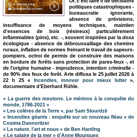
Or, c'est faire fi de décisions
politiques catastrophiques -
bureaucratie ignorante,
absence de prévisions,
insuffisance de moyens techniques, maintien
d'essences de bois (résineux) particulièrement
inflammables (pins), etc. -, souvent inspirées par la
doxa
écologique - absence de débroussaillage des chemins
ruraux, inflation de normes freinant le travail de sapeurs-
pompiers, octroi de permis de construire des maisons
en bordure de forêts sans protection de pares-feux -, et
de l'origine humaine - imprudence, intention criminelle -
de 90% des feux de forêt.
Arte diffusa le 25 juillet 2026 à
22 h 25 «
Incendies, innover pour mieux lutter
»,
documentaire d’Eberhard Rühle.
« La guerre des moutons. Le mérinos à la conquête du
monde, 1786-2021 »
« Les colères de la Terre », par Sam Stourdzé
« Incendies géants : enquête sur un nouveau fléau » de
Cosima Dannoritzer
« La nature, l’art et nous » de Ben Harding
« Le salaire de la mer » d’Anne Mourgues