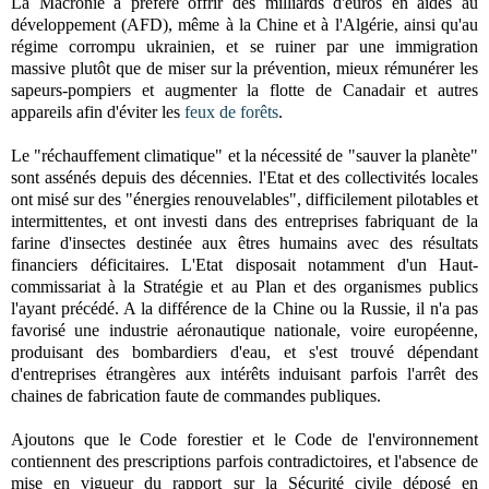
La Macronie a préféré offrir des milliards d'euros en aides au
développement (AFD), même à la Chine et à l'Algérie, ainsi qu'au
régime corrompu ukrainien, et se ruiner par une immigration
massive plutôt que de miser sur la prévention, mieux rémunérer les
sapeurs-pompiers et augmenter la flotte de Canadair et autres
appareils afin d'éviter les
feux de forêts
.
Le "réchauffement climatique" et la nécessité de "sauver la planète"
sont assénés depuis des décennies. l'Etat et des collectivités locales
ont misé sur des "énergies renouvelables", difficilement pilotables et
intermittentes, et ont investi dans des entreprises fabriquant de la
farine d'insectes destinée aux êtres humains avec des résultats
financiers déficitaires. L'Etat disposait notamment d'un Haut-
commissariat à la Stratégie et au Plan et des organismes publics
l'ayant précédé. A la différence de la Chine ou la Russie, il n'a pas
favorisé une industrie aéronautique nationale, voire européenne,
produisant des bombardiers d'eau, et s'est trouvé dépendant
d'entreprises étrangères aux intérêts induisant parfois l'arrêt des
chaines de fabrication faute de commandes publiques.
Ajoutons que le Code forestier et le Code de l'environnement
contiennent des prescriptions parfois contradictoires, et l'absence de
mise en vigueur du rapport sur la Sécurité civile déposé en