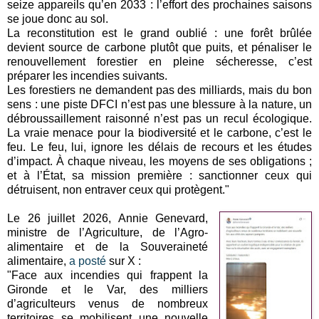
seize appareils qu’en 2033 : l’effort des prochaines saisons
se joue donc au sol.
La reconstitution est le grand oublié : une forêt brûlée
devient source de carbone plutôt que puits, et pénaliser le
renouvellement forestier en pleine sécheresse, c’est
préparer les incendies suivants.
Les forestiers ne demandent pas des milliards, mais du bon
sens : une piste DFCI n’est pas une blessure à la nature, un
débroussaillement raisonné n’est pas un recul écologique.
La vraie menace pour la biodiversité et le carbone, c’est le
feu. Le feu, lui, ignore les délais de recours et les études
d’impact. À chaque niveau, les moyens de ses obligations ;
et à l’État, sa mission première : sanctionner ceux qui
détruisent, non entraver ceux qui protègent."
Le 26 juillet 2026, Annie Genevard,
ministre de l’Agriculture, de l’Agro-
alimentaire et de la Souveraineté
alimentaire,
a posté
sur X :
"Face aux incendies qui frappent la
Gironde et le Var, des milliers
d’agriculteurs venus de nombreux
territoires se mobilisent une nouvelle