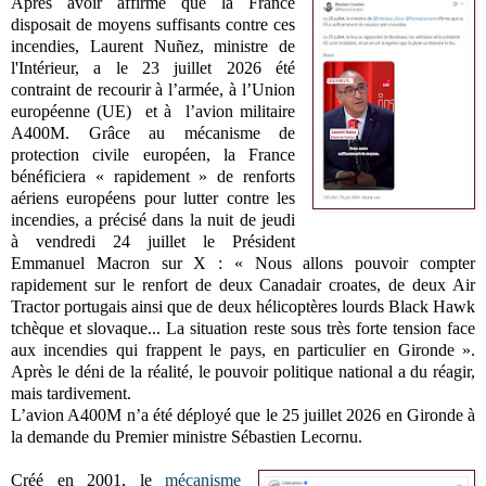
Après avoir affirmé que la France
disposait de moyens suffisants contre ces
incendies, Laurent Nuñez, ministre de
l'Intérieur, a le 23 juillet 2026 été
contraint de recourir à l’armée, à l’Union
européenne (UE) et à l’avion militaire
A400M. Grâce au mécanisme de
protection civile européen, la France
bénéficiera « rapidement » de renforts
aériens européens pour lutter contre les
incendies, a précisé dans la nuit de jeudi
à vendredi 24 juillet le Président
Emmanuel Macron sur X : « Nous allons pouvoir compter
rapidement sur le renfort de deux Canadair croates, de deux Air
Tractor portugais ainsi que de deux hélicoptères lourds Black Hawk
tchèque et slovaque... La situation reste sous très forte tension face
aux incendies qui frappent le pays, en particulier en Gironde ».
Après le déni de la réalité, le pouvoir politique national a du réagir,
mais tardivement.
L’avion A400M n’a été déployé que le 25 juillet 2026 en Gironde à
la demande du Premier ministre Sébastien Lecornu.
Créé en 2001, le
mécanisme