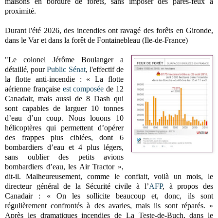
maisons en bordure de forêts, sans imposer des pares-feux à
proximité.
Durant l'été 2026, des incendies ont ravagé des forêts en Gironde,
dans le Var et dans la forêt de Fontainebleau (Ile-de-France)
"Le colonel Jérôme Boulanger a
détaillé, pour
Public Sénat
, l'effectif de
la flotte anti-incendie : « La flotte
aérienne française
est composée
de 12
Canadair, mais aussi de 8 Dash qui
sont capables de larguer 10 tonnes
d’eau d’un coup. Nous louons 10
hélicoptères qui permettent d’opérer
des frappes plus ciblées, dont 6
bombardiers d’eau et 4 plus légers,
sans oublier des petits avions
bombardiers d’eau, les Air Tractor »,
dit-il. Malheureusement, comme le confiait, voilà un mois, le
directeur général de la Sécurité civile à l’
AFP
, à propos des
Canadair : « On les sollicite beaucoup et, donc, ils sont
régulièrement confrontés à des avaries, mais ils sont réparés. »
Après les dramatiques incendies de La Teste-de-Buch, dans le