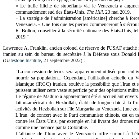
« Le trafic illicite de stupéfiants via le Venezuela a aug
commandement sud des États-Unis,
The Hill
, 23 mai 2019.
« La stratégie de l’administration [américaine] cherche à force
Venezuela. « Une fois que les pierres commenceront à s’écroule
R. Bolton, conseiller à la sécurité nationale des États-Unis, t
2019."
Lawrence A. Franklin, ancien colonel de réserve de l'USAF attaché mi
iranien au sein du bureau du secrétaire à la Défense sous Donald 
(
Gatestone Institute
, 21 septembre 2022) :
"La concession de terres sera apparemment utilisée pour cultiv
nourrir sa population... Cependant, l'utilisation actuelle du
islamique (IRGC) iranien, soulève la possibilité que l'Iran et 
puissent utiliser cette vaste superficie pour des opérations militai
Le régime de Maduro a apparemment été si accueillant envers l
latino-américain du Hezbollah, établi de longue date à la fron
activités du Hezbollah sur l'île Margarita au Venezuela [une zo
L'Iran, de concert avec le Parti communiste chinois, est en t
contre les États-Unis, par exemple en lui livrant des drones mi
comme une menace par la Colombie.
L’alliance de l’Iran avec le Venezuela offre surtout à Téhé