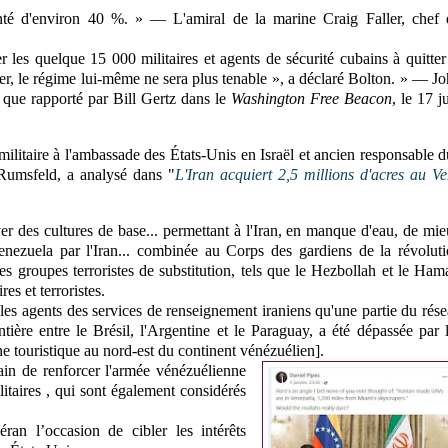
menté d'environ 40 %. » — L'amiral de la marine Craig Faller, chef
r les quelque 15 000 militaires et agents de sécurité cubains à quitter
r, le régime lui-même ne sera plus tenable », a déclaré Bolton. » — J
el que rapporté par Bill Gertz dans le
Washington Free Beacon
, le 17 j
litaire à l'ambassade des États-Unis en Israël et ancien responsable 
Rumsfeld, a analysé dans "
L'Iran acquiert 2,5 millions d'acres au V
er des cultures de base... permettant à l'Iran, en manque d'eau, de mi
 Venezuela par l'Iran... combinée au Corps des gardiens de la révolut
ses groupes terroristes de substitution, tels que le Hezbollah et le Ham
res et terroristes.
es agents des services de renseignement iraniens qu'une partie du rés
tière entre le Brésil, l'Argentine et le Paraguay, a été dépassée par 
ne touristique au nord-est du continent vénézuélien].
rain de renforcer l'armée vénézuélienne
litaires , qui sont également considérés
ran l’occasion de cibler les intérêts