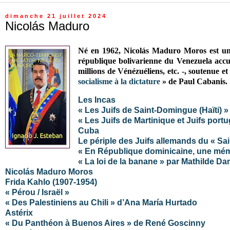
dimanche 21 juillet 2024
Nicolás Maduro
Né en 1962,
Nicolás Maduro Moros est
un
république bolivarienne du Venezuela accumu
millions de Vénézuéliens, etc. -, soutenue et
socialisme à la dictature
» de Paul Cabanis.
Les Incas
« Les Juifs de Saint-Domingue (Haïti) 
« Les Juifs de Martinique et Juifs port
Cuba
Le périple des Juifs allemands du « Sai
« En République dominicaine, une mémo
« La loi de la banane » par Mathilde Da
Nicolás Maduro Moros
Frida Kahlo (1907-1954)
« Pérou / Israël »
« Des Palestiniens au Chili » d’Ana María Hurtado
Astérix
« Du Panthéon à Buenos Aires » de René Goscinny