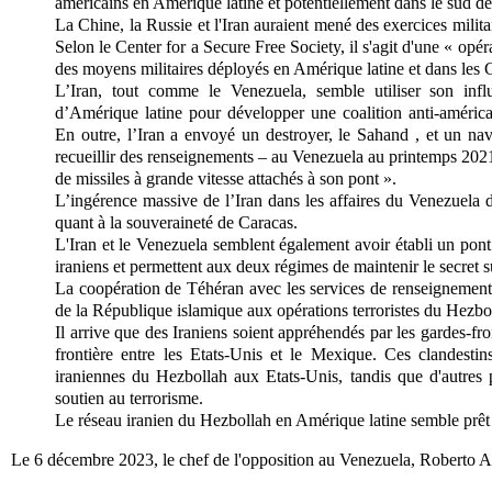
américains en Amérique latine et potentiellement dans le sud de
La Chine, la Russie et l'Iran auraient mené des exercices milita
Selon le Center for a Secure Free Society, il s'agit d'une « opér
des moyens militaires déployés en Amérique latine et dans les 
L’Iran, tout comme le Venezuela, semble utiliser son inf
d’Amérique latine pour développer une coalition anti-américai
En outre, l’Iran a envoyé un destroyer, le Sahand , et un nav
recueillir des renseignements – au Venezuela au printemps 2021
de missiles à grande vitesse attachés à son pont ».
L’ingérence massive de l’Iran dans les affaires du Venezuela d
quant à la souveraineté de Caracas.
L'Iran et le Venezuela semblent également avoir établi un pont
iraniens et permettent aux deux régimes de maintenir le secret su
La coopération de Téhéran avec les services de renseignements
de la République islamique aux opérations terroristes du Hezbol
Il arrive que des Iraniens soient appréhendés par les gardes-fro
frontière entre les Etats-Unis et le Mexique. Ces clandesti
iraniennes du Hezbollah aux Etats-Unis, tandis que d'autres 
soutien au terrorisme.
Le réseau iranien du Hezbollah en Amérique latine semble prêt 
Le 6 décembre 2023, le chef de l'opposition au Venezuela, Roberto 