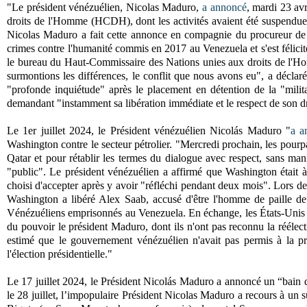
"Le président vénézuélien, Nicolas Maduro,
a annoncé
, mardi 23 av
droits de l'Homme (HCDH), dont les activités avaient été suspendues 
Nicolas Maduro a fait cette annonce en compagnie du procureur de 
crimes contre l'humanité commis en 2017 au Venezuela et s'est félici
le bureau du Haut-Commissaire des Nations unies aux droits de l'Ho
surmontions les différences, le conflit que nous avons eu", a décl
"profonde inquiétude" après le placement en détention de la "mili
demandant "instamment sa libération immédiate et le respect de son dr
Le 1er juillet 2024, le Président vénézuélien Nicolás Maduro "
a a
Washington contre le secteur pétrolier. "Mercredi prochain, les pourpa
Qatar et pour rétablir les termes du dialogue avec respect, sans man
"public". Le président vénézuélien a affirmé que Washington était à 
choisi d'accepter après y avoir "réfléchi pendant deux mois". Lors des
Washington a libéré Alex Saab, accusé d'être l'homme de paille de
Vénézuéliens emprisonnés au Venezuela. En échange, les États-Unis o
du pouvoir le président Maduro, dont ils n'ont pas reconnu la réélec
estimé que le gouvernement vénézuélien n'avait pas permis à la pr
l'élection présidentielle."
Le 17 juillet 2024, le Président Nicolás Maduro a annoncé un “bain de 
le 28 juillet, l’impopulaire Président Nicolas Maduro a recours à un 