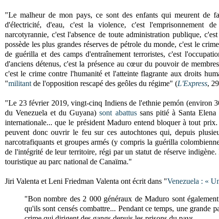
"Le malheur de mon pays, ce sont des enfants qui meurent de fai
d'électricité, d'eau, c'est la violence, c'est l'emprisonnement de
narcotyrannie, c'est l'absence de toute administration publique, c'est
possède les plus grandes réserves de pétrole du monde, c'est le crime
de guérilla et des camps d'entraînement terroristes, c'est l'occupati
d'anciens détenus, c'est la présence au cœur du pouvoir de membres 
c'est le crime contre l'humanité et l'atteinte flagrante aux droits 
"
militant
de l'opposition rescapé des geôles du régime" (
L'Express
, 29
"Le 23 février 2019, vingt-cinq Indiens de l'ethnie pemón (environ 3
du Venezuela et du Guyana)
sont abattus
sans pitié à Santa Elena d
internationale... que le président Maduro entend bloquer à tout pri
peuvent donc ouvrir le feu sur ces autochtones qui, depuis plusieur
narcotrafiquants et groupes armés (y compris la guérilla colombienn
de l'intégrité de leur territoire, régi par un statut de réserve indigène
touristique au parc national de Canaïma."
Jiri Valenta et Leni Friedman Valenta ont écrit dans "
Venezuela : « U
"Bon nombre des 2 000 généraux de Maduro sont également fo
qu'ils sont censés combattre... Pendant ce temps, une grande p
crime qui dirigent des gangs depuis les prisons du pays.