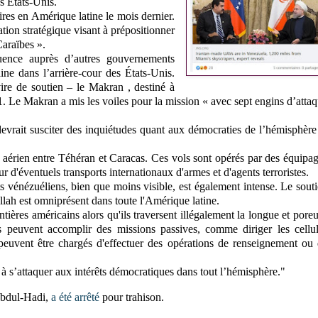
s États-Unis.
ires en Amérique latine le mois dernier.
ation stratégique visant à prépositionner
Caraïbes ».
luence auprès d’autres gouvernements
ne dans l’arrière-cour des États-Unis.
ire de soutien – le Makran , destiné à
. Le Makran a mis les voiles pour la mission « avec sept engins d’atta
evrait susciter des inquiétudes quant aux démocraties de l’hémisphère
 aérien entre Téhéran et Caracas. Ces vols sont opérés par des équipa
r d'éventuels transports internationaux d'armes et d'agents terroristes.
 vénézuéliens, bien que moins visible, est également intense. Le sout
lah est omniprésent dans toute l'Amérique latine.
ntières américains alors qu'ils traversent illégalement la longue et pore
ns peuvent accomplir des missions passives, comme diriger les cellu
peuvent être chargés d'effectuer des opérations de renseignement ou
à s’attaquer aux intérêts démocratiques dans tout l’hémisphère."
Abdul-Hadi,
a été arrêté
pour trahison.