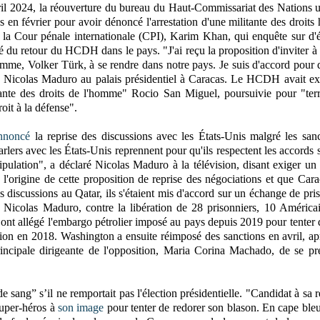
ril 2024, la réouverture du bureau du Haut-Commissariat des Nations 
en février pour avoir dénoncé l'arrestation d'une militante des droits
la Cour pénale internationale (CPI), Karim Khan, qui enquête sur d'
té du retour du HCDH dans le pays. "J'ai reçu la proposition d'inviter 
mme, Volker Türk, à se rendre dans notre pays. Je suis d'accord pour
aré Nicolas Maduro au palais présidentiel à Caracas. Le HCDH avait e
tante des droits de l'homme" Rocio San Miguel, poursuivie pour "ter
oit à la défense".
nnoncé
la reprise des discussions avec les États-Unis malgré les san
rlers avec les États-Unis reprennent pour qu'ils respectent les accords 
ipulation", a déclaré Nicolas Maduro à la télévision, disant exiger un
l'origine de cette proposition de reprise des négociations et que Cara
 discussions au Qatar, ils s'étaient mis d'accord sur un échange de pris
 Nicolas Maduro, contre la libération de 28 prisonniers, 10 América
nt allégé l'embargo pétrolier imposé au pays depuis 2019 pour tenter 
tion en 2018. Washington a ensuite réimposé des sanctions en avril, ap
incipale dirigeante de l'opposition, Maria Corina Machado, de se pr
sang” s’il ne remportait pas l'élection présidentielle. "Candidat à sa r
super-héros à
son image
pour tenter de redorer son blason. En cape ble