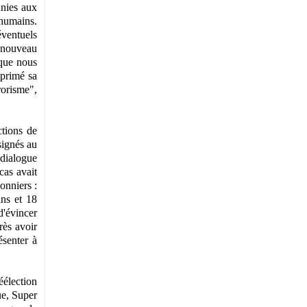
unies aux
 humains.
éventuels
à nouveau
 que nous
xprimé sa
rorisme",
ctions de
signés au
 dialogue
cas avait
onniers :
ins et 18
d'évincer
rès avoir
ésenter à
éélection
ue, Super