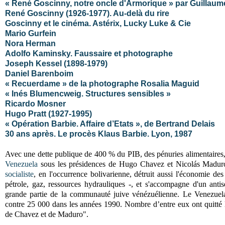
« René Goscinny, notre oncle d'Armorique » par Guillau
René Goscinny (1926-1977). Au-delà du rire
Goscinny et le cinéma. Astérix, Lucky Luke & Cie
Mario Gurfein
Nora Herman
Adolfo Kaminsky. Faussaire et photographe
Joseph Kessel (1898-1979)
Daniel Barenboim
« Recuerdame » de la photographe Rosalia Maguid
« Inés Blumencweig. Structures sensibles »
Ricardo Mosner
Hugo Pratt (1927-1995)
« Opération Barbie. Affaire d’Etats », de Bertrand Delais
30 ans après. Le procès Klaus Barbie. Lyon, 1987
Avec une dette publique de 400 % du PIB, des pénuries alimentaires, 
Venezuela
sous les présidences de Hugo Chavez et
Nicolás Madu
socialiste
, en l'occurrence bolivarienne, détruit aussi l'économie des
pétrole, gaz, ressources hydrauliques -, et s'accompagne d'un antisé
grande partie de la communauté juive vénézuélienne.
Le Venezuel
contre 25 000 dans les années 1990. Nombre d’entre eux ont quitté 
de Chavez et de Maduro".