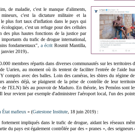
m, de maladie, c'est le manque d'aliments,
 mineurs, c'est la dictature militaire et la
 le plus fort taux d'inflation dans le pays qui
 écologique, c'est un refuge pour des cellules
on des plus hautes fonctions de la justice par
importants du trafic de drogue international,
humains fondamentaux",
a écrit
Rosmit Mantilla,
 janvier 2019)..
0.000 membres répartis dans diverses communautés sur les territoires d
e Uarien, au moment où ils tentent de faciliter l'entrée de l'aide hu
x. Y compris avec des balles. Loin des caméras, les sbires du régime 
s années déjà, se plaignent de la prise de contrôle de leur territoir
e de l'ELN) liés au pouvoir de Maduro. En théorie, les Pemóns sont le
. Il leur revient par exemple d'administrer l'aéroport local, l'un des poin
n État mafieux
» (
Gatestone Institute
, 18 juin 2019) :
rtement impliqués dans le trafic de drogue, aidant les réseaux mê
artie du pays est également contrôlée par des « pranes », des seigneurs