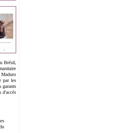
u Brésil,
manitaire
de Maduro
e par les
s garants
ts d'accès
mes
 du