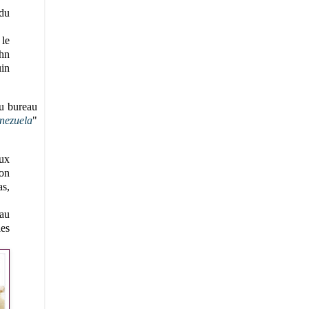
 du
 le
ohn
uin
du bureau
enezuela
"
eux
ion
as,
eau
les