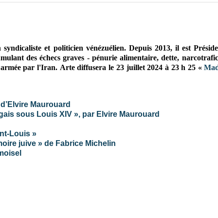
 syndicaliste et politicien vénézuélien. D
epuis 2013, i
l est Présid
lant des échecs graves - pénurie alimentaire, dette, narcotrafic,
 armée par l'Iran.
Arte diffusera le 23 juillet 2024 à 23 h 25 «
Mad
» d’Elvire Maurouard
ugais sous Louis XIV », par Elvire Maurouard
nt-Louis »
ire juive » de Fabrice Michelin
moisel