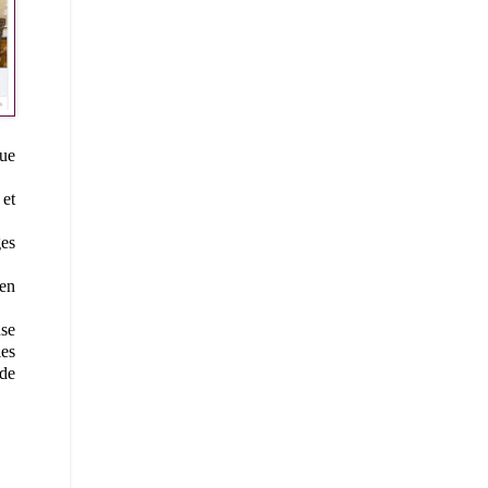
que
 et
ges
ien
use
les
 de