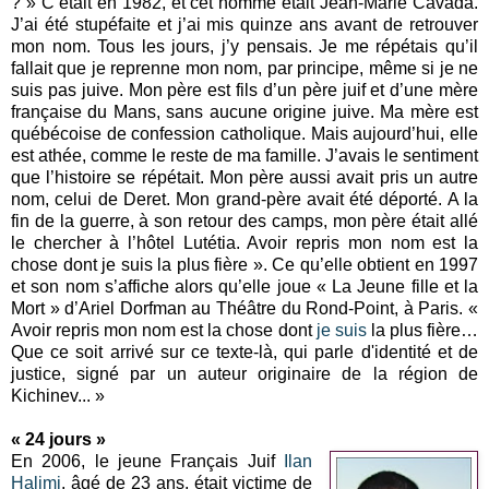
? » C’était en 1982, et cet homme était Jean-Marie Cavada.
J’ai été stupéfaite et j’ai mis quinze ans avant de retrouver
mon nom. Tous les jours, j’y pensais. Je me répétais qu’il
fallait que je reprenne mon nom, par principe, même si je ne
suis pas juive. Mon père est fils d’un père juif et d’une mère
française du Mans, sans aucune origine juive. Ma mère est
québécoise de confession catholique. Mais aujourd’hui, elle
est athée, comme le reste de ma famille. J’avais le sentiment
que l’histoire se répétait. Mon père aussi avait pris un autre
nom, celui de Deret. Mon grand-père avait été déporté. A la
fin de la guerre, à son retour des camps, mon père était allé
le chercher à l’hôtel Lutétia. Avoir repris mon nom est la
chose dont je suis la plus fière ». Ce qu’elle obtient en 1997
et son nom s’affiche alors qu’elle joue « La Jeune fille et la
Mort » d’Ariel Dorfman au Théâtre du Rond-Point, à Paris. «
Avoir repris mon nom est la chose dont
je suis
la plus fière…
Que ce soit arrivé sur ce texte-là, qui parle d'identité et de
justice, signé par un auteur originaire de la région de
Kichinev... »
« 24 jours »
En 2006, le jeune Français Juif
Ilan
Halimi
, âgé de 23 ans, était victime de