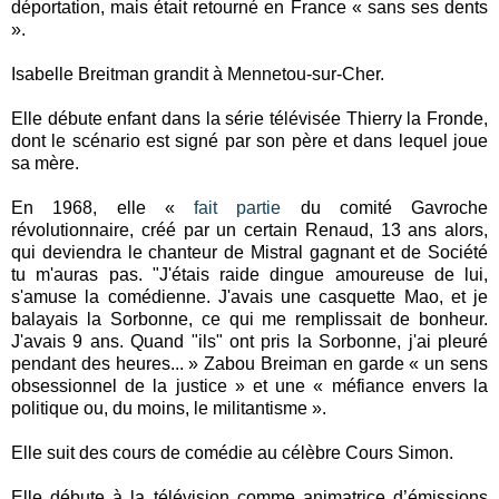
déportation, mais était retourné en France « sans ses dents
».
Isabelle Breitman grandit à Mennetou-sur-Cher.
Elle débute enfant dans la série télévisée Thierry la Fronde,
dont le scénario est signé par son père et dans lequel joue
sa mère.
En 1968, elle «
fait partie
du comité Gavroche
révolutionnaire, créé par un certain Renaud, 13 ans alors,
qui deviendra le chanteur de Mistral gagnant et de Société
tu m'auras pas. "J'étais raide dingue amoureuse de lui,
s'amuse la comédienne. J'avais une casquette Mao, et je
balayais la Sorbonne, ce qui me remplissait de bonheur.
J'avais 9 ans. Quand "ils" ont pris la Sorbonne, j'ai pleuré
pendant des heures... » Zabou Breiman en garde « un sens
obsessionnel de la justice » et une « méfiance envers la
politique ou, du moins, le militantisme ».
Elle suit des cours de comédie au célèbre Cours Simon.
Elle débute à la télévision comme animatrice d’émissions