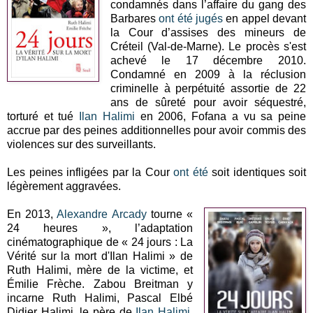
condamnés dans l’affaire du gang des
Barbares
ont été jugés
en appel devant
la Cour d’assises des mineurs de
Créteil (Val-de-Marne). Le procès s'est
achevé le 17 décembre 2010.
Condamné en 2009 à la réclusion
criminelle à perpétuité assortie de 22
ans de sûreté pour avoir séquestré,
torturé et tué
Ilan Halimi
en 2006, Fofana a vu sa peine
accrue par des peines additionnelles pour avoir commis des
violences sur des surveillants.
Les peines infligées par la Cour
ont été
soit identiques soit
légèrement aggravées.
En 2013,
Alexandre Arcady
tourne «
24 heures », l’adaptation
cinématographique de « 24 jours : La
Vérité sur la mort d'Ilan Halimi » de
Ruth Halimi, mère de la victime, et
Émilie Frèche. Zabou Breitman y
incarne Ruth Halimi, Pascal Elbé
Didier Halimi, le père de
Ilan Halimi
,