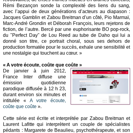
Rémi Bezançon sonde la complexité des liens du sang,
avec l’appui de deux générations d’acteurs au diapason :
Jacques Gamblin et Zabou Breitman d’un côté, Pio Marmaï,
Marc-André Grondin et Déborah François, leurs rejetons de
fiction, de l’autre. Bercé par une euphorisante BO pop-rock,
du "Perfect Day" de Lou Reed au tube de Daho qui lui a
donné son titre, ce portrait choral, sous ses dehors de
production formatée pour le succès, exhale une sensibilité et
une nostalgie qui touchent au cœur. »
« A votre écoute, coûte que coûte »
De janvier à juin 2012,
France Inter diffuse une
émission quotidienne
parodique diffusée à 12 h 23,
durant environ six minutes et
intitulée «
A votre écoute,
coûte que coûte
».
Cette série est écrite et interprétée par Zabou Breitman et
Laurent Lafitte qui interprètent un couple de spécialistes
pédants : Margarete de Beaulieu, psychothérapeute, et son