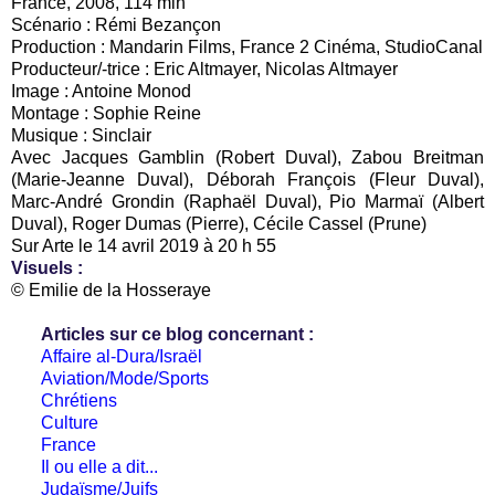
France, 2008, 114 min
Scénario : Rémi Bezançon
Production : Mandarin Films, France 2 Cinéma, StudioCanal
Producteur/-trice : Eric Altmayer, Nicolas Altmayer
Image : Antoine Monod
Montage : Sophie Reine
Musique : Sinclair
Avec Jacques Gamblin (Robert Duval), Zabou Breitman
(Marie-Jeanne Duval), Déborah François (Fleur Duval),
Marc-André Grondin (Raphaël Duval), Pio Marmaï (Albert
Duval), Roger Dumas (Pierre), Cécile Cassel (Prune)
Sur Arte le 14 avril 2019 à 20 h 55
Visuels :
© Emilie de la Hosseraye
Articles sur ce blog concernant :
Affaire al-Dura/Israël
Aviation/Mode/Sports
Chrétiens
Culture
France
Il ou elle a dit...
Judaïsme/Juifs