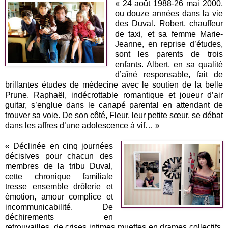
« 24 août 1988-26 mai 2000,
ou douze années dans la vie
des Duval. Robert, chauffeur
de taxi, et sa femme Marie-
Jeanne, en reprise d’études,
sont les parents de trois
enfants. Albert, en sa qualité
d’aîné responsable, fait de
brillantes études de médecine avec le soutien de la belle
Prune. Raphaël, indécrottable romantique et joueur d’air
guitar, s’englue dans le canapé parental en attendant de
trouver sa voie. De son côté, Fleur, leur petite sœur, se débat
dans les affres d’une adolescence à vif… »
« Déclinée en cinq journées
décisives pour chacun des
membres de la tribu Duval,
cette chronique familiale
tresse ensemble drôlerie et
émotion, amour complice et
incommunicabilité. De
déchirements en
retrouvailles, de crises intimes muettes en drames collectifs,