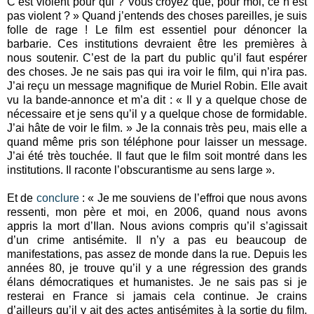
C’est violent pour qui ? Vous croyez que, pour moi, ce n’est
pas violent ? » Quand j’entends des choses pareilles, je suis
folle de rage ! Le film est essentiel pour dénoncer la
barbarie. Ces institutions devraient être les premières à
nous soutenir. C’est de la part du public qu’il faut espérer
des choses. Je ne sais pas qui ira voir le film, qui n’ira pas.
J’ai reçu un message magnifique de Muriel Robin. Elle avait
vu la bande-annonce et m’a dit : « Il y a quelque chose de
nécessaire et je sens qu’il y a quelque chose de formidable.
J’ai hâte de voir le film. » Je la connais très peu, mais elle a
quand même pris son téléphone pour laisser un message.
J’ai été très touchée. Il faut que le film soit montré dans les
institutions. Il raconte l’obscurantisme au sens large ».
Et de
conclure
: « Je me souviens de l’effroi que nous avons
ressenti, mon père et moi, en 2006, quand nous avons
appris la mort d’Ilan. Nous avions compris qu’il s’agissait
d’un crime antisémite. Il n’y a pas eu beaucoup de
manifestations, pas assez de monde dans la rue. Depuis les
années 80, je trouve qu’il y a une régression des grands
élans démocratiques et humanistes. Je ne sais pas si je
resterai en France si jamais cela continue. Je crains
d’ailleurs qu’il y ait des actes antisémites à la sortie du film,