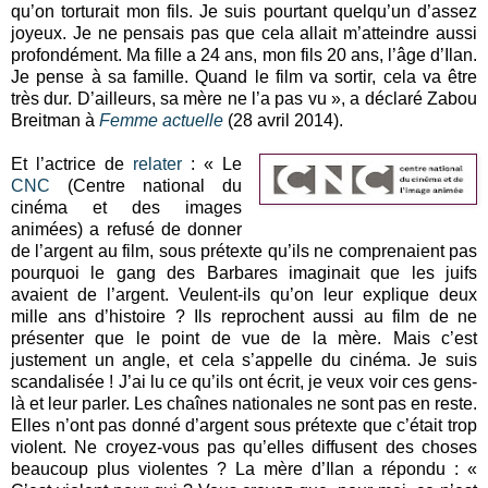
qu’on torturait mon fils. Je suis pourtant quelqu’un d’assez
joyeux. Je ne pensais pas que cela allait m’atteindre aussi
profondément. Ma fille a 24 ans, mon fils 20 ans, l’âge d’Ilan.
Je pense à sa famille. Quand le film va sortir, cela va être
très dur. D’ailleurs, sa mère ne l’a pas vu », a déclaré Zabou
Breitman à
Femme actuelle
(28 avril 2014).
Et l’actrice de
relater
: « Le
CNC
(Centre national du
cinéma et des images
animées) a refusé de donner
de l’argent au film, sous prétexte qu’ils ne comprenaient pas
pourquoi le gang des Barbares imaginait que les juifs
avaient de l’argent. Veulent-ils qu’on leur explique deux
mille ans d’histoire ? Ils reprochent aussi au film de ne
présenter que le point de vue de la mère. Mais c’est
justement un angle, et cela s’appelle du cinéma. Je suis
scandalisée ! J’ai lu ce qu’ils ont écrit, je veux voir ces gens-
là et leur parler. Les chaînes nationales ne sont pas en reste.
Elles n’ont pas donné d’argent sous prétexte que c’était trop
violent. Ne croyez-vous pas qu’elles diffusent des choses
beaucoup plus violentes ? La mère d’Ilan a répondu : «