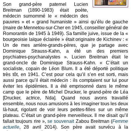
Son grand-père paternel Lucien
Breitman (1890-1983) était poète,
médecin surnommé le « médecin des
pauvres » et « grand humaniste » ainsi qu’élu de gauche
(maire de Mennetou-sur-Cher en 1945, conseiller général de
Romorantin de 1945 à 1949). Sa famille juive, issue de la «
bourgeoisie laïque éclairée » était originaire de Kichinev : «
Un de mes arrière-grands-pères, que je partage avec
Dominique Strauss-Kahn, a été un des premiers
psychiatres-psychanalystes ». Lucien Breitman était le
grand-oncle de Dominique Strauss-Kahn. « C’était un
socialiste, copain de Léon Blum. Il a été déporté politique
très tôt, en 1941. C’est pour cela qu’il s’en est sorti, mais
aussi parce qu’il était médecin : ils comptaient sur lui pour
éviter les épidémies. Il a été emprisonné dans le même
camp que le père de Michel Drucker, le grand-père de Léa
[Drucker, actrice, Nda]. Quand nous avons travaillé
ensemble, nous nous amusions à les imaginer tous les deux
là-haut, rigolant de voir leurs petites-filles sur un même
plateau. C’était un grand-père merveilleux. Il me disait qu’il
fallait toujours rire »,
se souvenait
Zabou Breitman (
Femme
actuelle
, 28 avril 2014). Son père avait survécu à la