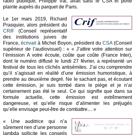
radio publique, Philippe Val, avait saisi le CSA et porté
plainte auprès du parquet de Paris.
Le 1er mars 2019, Richard
Prasquier, alors président du
CRIF
(Conseil représentatif
des institutions juives de
France,
écrivait
à Michel Boyon, président du
CSA
(Conseil
supérieur de l’audiovisuel) : « « J’attire votre attention sur
l’émission A votre écoute, coûte que coûte (France Inter),
dont le numéro diffusé le lundi 27 février, a représenté un
festival de tous les clichés antisémites. J’ai cru comprendre
qu’il s’agissait en réalité d’une émission humoristique, à
prendre au deuxième degré. Ne le sachant pas, et écoutant
cette émission, je suis tombé dans le piège et je n’ai
certainement pas été le seul. Ce qui signifie que dans sa
formule actuelle, cette émission est extrêmement
dangereuse, et qu’elle risque d’alimenter les préjugés
qu’elle envisage peut-être de combattre… »
« Une auditrice qui n’a
sûrement rien d’une personne
lambda sollicite les conseils