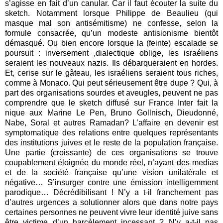
s’agisse en fait d’un canular. Car il faut écouter la suite du
sketch. Notamment lorsque Philippe de Beaulieu (qui
masque mal son antisémitisme) ne confesse, selon la
formule consacrée, qu’un modeste antisionisme bientôt
démasqué. Ou bien encore lorsque la (feinte) escalade se
poursuit : inversement ,dialectique oblige, les israéliens
seraient les nouveaux nazis. Ils débarqueraient en hordes.
Et, cerise sur le gâteau, les israéliens seraient tous riches,
comme à Monaco. Qui peut sérieusement être dupe ? Qui, à
part des organisations sourdes et aveugles, peuvent ne pas
comprendre que le sketch diffusé sur France Inter fait la
nique aux Marine Le Pen, Bruno Gollnisch, Dieudonné,
Nabe, Soral et autres Ramadan? L’affaire en devenir est
symptomatique des relations entre quelques représentants
des institutions juives et le reste de la population française.
Une partie (croissante) de ces organisations se trouve
coupablement éloignée du monde réel, n’ayant des medias
et de la société française qu’une vision unilatérale et
négative… S’insurger contre une émission intelligemment
parodique… Décrédibilisant ! N’y a t-il franchement pas
d’autres urgences a solutionner alors que dans notre pays
certaines personnes ne peuvent vivre leur identité juive sans
être victime d’un harcèlement incessant ? N’y a-t-il pas