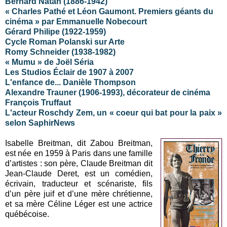
Bernard Natan (1886-1942)
« Charles Pathé et Léon Gaumont. Premiers géants du
cinéma » par Emmanuelle Nobecourt
Gérard Philipe (1922-1959)
Cycle Roman Polanski sur Arte
Romy Schneider (1938-1982)
« Mumu » de Joël Séria
Les Studios Éclair de 1907 à 2007
L'enfance de... Danièle Thompson
Alexandre Trauner (1906-1993), décorateur de cinéma
François Truffaut
L'acteur Roschdy Zem, un « coeur qui bat pour la paix »
selon SaphirNews
Isabelle Breitman, dit Zabou Breitman,
est née en 1959 à Paris dans une famille
d’artistes : son père, Claude Breitman dit
Jean-Claude Deret, est un comédien,
écrivain, traducteur et scénariste, fils
d’un père juif et d’une mère chrétienne,
et sa mère Céline Léger est une actrice
québécoise.