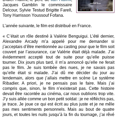
Jacques Gamblin le commissaire
Delcour, Sylvie Testud Brigitte Farell,
Tony Harrisson Youssouf Fofana.
L’année suivante, le film est distribué en France.
« C’était un rôle destiné à Valérie Benguigui. L’été dernier,
Alexandre Arcady m’a appelé pour me demander si
j’acceptais d’être mentionnée au casting pour que le film soit
couvert par l’assurance, car Valérie était déjà malade. J’ai
évidemment accepté tout de suite pour qu’elle puisse
tourner. Dix jours plus tard, il m’a annoncé qu’elle ne ferait
pas le film. Je suis tombée des nues, je ne savais pas
qu’elle était si malade. J’ai dû me décider du jour au
lendemain, alors que j’allais mettre en scène Le système
Ribadier. A priori, je ne pensais pas le faire. Mais j’ai
compris que, sinon, le film n’existerait pas. Cette histoire
devait être racontée au cinéma, car nous oublions trop vite.
J’y suis allée comme un bon petit soldat : je ne réfléchis pas,
je trace. Je joue ce qui est écrit au plus juste et je ne mêle
pas mes sentiments personnels. Mais au bout de quatre
jours, et toutes les nuits jusqu’à la fin du tournage, j’ai rêvé