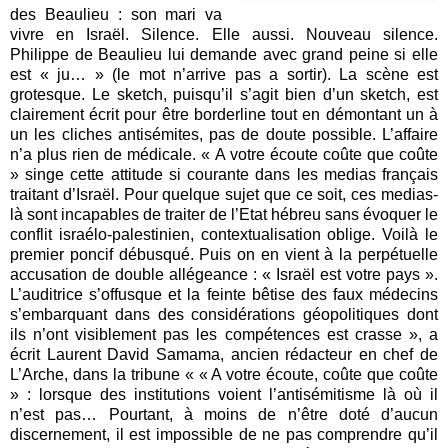
des Beaulieu : son mari va
vivre en Israël. Silence. Elle aussi. Nouveau silence.
Philippe de Beaulieu lui demande avec grand peine si elle
est « ju… » (le mot n’arrive pas a sortir). La scène est
grotesque. Le sketch, puisqu’il s’agit bien d’un sketch, est
clairement écrit pour être borderline tout en démontant un à
un les cliches antisémites, pas de doute possible. L’affaire
n’a plus rien de médicale. « A votre écoute coûte que coûte
» singe cette attitude si courante dans les medias français
traitant d’Israël. Pour quelque sujet que ce soit, ces medias-
là sont incapables de traiter de l’Etat hébreu sans évoquer le
conflit israélo-palestinien, contextualisation oblige. Voilà le
premier poncif débusqué. Puis on en vient à la perpétuelle
accusation de double allégeance : « Israël est votre pays ».
L’auditrice s’offusque et la feinte bêtise des faux médecins
s’embarquant dans des considérations géopolitiques dont
ils n’ont visiblement pas les compétences est crasse », a
écrit Laurent David Samama, ancien rédacteur en chef de
L’Arche, dans la tribune « « A votre écoute, coûte que coûte
» : lorsque des institutions voient l’antisémitisme là où il
n’est pas… Pourtant, à moins de n’être doté d’aucun
discernement, il est impossible de ne pas comprendre qu’il