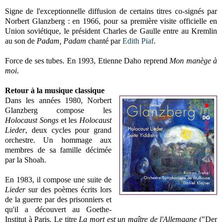
Signe de l'exceptionnelle diffusion de certains titres co-signés par
Norbert Glanzberg : en 1966, pour sa première visite officielle en
Union soviétique, le président Charles de Gaulle entre au Kremlin
au son de
Padam, Padam
chanté par
Edith Piaf
.
Force de ses tubes. En 1993, Etienne Daho reprend
Mon manège à
moi
.
Retour à la musique classique
Dans les années 1980, Norbert
Glanzberg compose les
Holocaust Songs
et les
Holocaust
Lieder
, deux cycles pour grand
orchestre. Un hommage aux
membres de sa famille décimée
par la Shoah.
En 1983, il compose une suite de
Lieder
sur des poèmes écrits lors
de la guerre par des prisonniers et
qu'il a découvert au Goethe-
Institut à Paris. Le titre
La mort est un maître de l'Allemagne
("Der