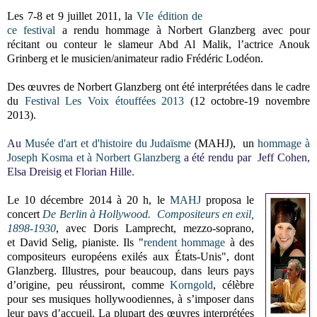
Les 7-8 et 9 juillet 2011, la
VIe édition de
ce festival
a rendu hommage à Norbert Glanzberg avec pour
récitant ou conteur le slameur Abd Al Malik, l’actrice Anouk
Grinberg et le musicien/animateur radio Frédéric Lodéon.
Des œuvres de Norbert Glanzberg ont été interprétées dans le cadre
du
Festival Les Voix étouffées 2013
(12 octobre-19 novembre
2013).
Au
Musée d'art et d'histoire du Judaïsme
(MAHJ)
, un
hommage à
Joseph Kosma et à Norbert Glanzberg
a été rendu par Jeff Cohen,
Elsa Dreisig et Florian Hille.
Le
10 décembre 2014 à 20 h, le
MAHJ
proposa le
concert
De Berlin à Hollywood.
Compositeurs en exil,
1898-1930
, avec Doris Lamprecht, mezzo-soprano,
et David Selig, pianiste. Ils "
rendent hommage
à des
compositeurs européens exilés aux États-Unis", dont
Glanzberg. Illustres, pour beaucoup, dans leurs pays
d’origine, peu réussiront, comme
Korngold
, célèbre
pour ses musiques hollywoodiennes, à s’imposer dans
leur pays d’accueil. La plupart des œuvres interprétées