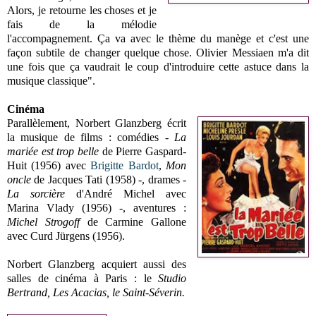
Alors, je retourne les choses et je
fais de la mélodie
l'accompagnement. Ça va avec le thème du manège et c'est une
façon subtile de changer quelque chose. Olivier Messiaen m'a dit
une fois que ça vaudrait le coup d'introduire cette astuce dans la
musique classique".
Cinéma
Parallèlement, Norbert Glanzberg écrit
la musique de films : comédies -
La
mariée est trop belle
de Pierre Gaspard-
Huit (1956) avec
Brigitte Bardot
,
Mon
oncle
de Jacques Tati (1958)
-
, drames -
La sorcière
d'André Michel avec
Marina Vlady (1956) -, aventures :
Michel Strogoff
de Carmine Gallone
avec Curd Jürgens (1956).
Norbert Glanzberg acquiert aussi des
salles de cinéma à Paris : le
Studio
Bertrand, Les Acacias, le Saint-Séverin.