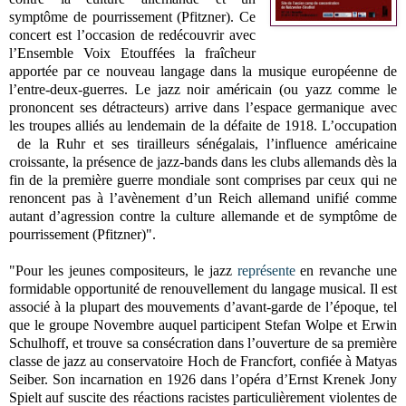
symptôme de pourrissement (Pfitzner). Ce
concert est l’occasion de redécouvrir avec
l’Ensemble Voix Etouffées la fraîcheur
apportée par ce nouveau langage dans la musique européenne de
l’entre-deux-guerres. Le jazz noir américain (ou yazz comme le
prononcent ses détracteurs) arrive dans l’espace germanique avec
les troupes alliés au lendemain de la défaite de 1918. L’occupation
de la Ruhr et ses tirailleurs sénégalais, l’influence américaine
croissante, la présence de jazz-bands dans les clubs allemands dès la
fin de la première guerre mondiale sont comprises par ceux qui ne
renoncent pas à l’avènement d’un Reich allemand unifié comme
autant d’agression contre la culture allemande et de symptôme de
pourrissement (Pfitzner)".
"Pour les jeunes compositeurs, le jazz
représente
en revanche une
formidable opportunité de renouvellement du langage musical. Il est
associé à la plupart des mouvements d’avant-garde de l’époque, tel
que le groupe Novembre auquel participent Stefan Wolpe et Erwin
Schulhoff, et trouve sa consécration dans l’ouverture de sa première
classe de jazz au conservatoire Hoch de Francfort, confiée à Matyas
Seiber. Son incarnation en 1926 dans l’opéra d’Ernst Krenek Jony
Spielt auf suscite des réactions racistes particulièrement violentes de