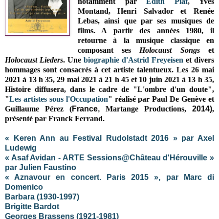
notamment par
Edith Piaf
, Yves
Montand, Henri Salvador et Renée
Lebas, ainsi que par ses musiques de
films. A partir des années 1980, il
retourne à la musique classique en
composant ses
Holocaust Songs
et
Holocaust Lieders
. Une
biographie d'Astrid Freyeisen
et divers
hommages sont consacrés à cet artiste talentueux.
Les 26 mai
2021 à 13 h 35, 29 mai 2021 à 21 h 45 et 10 juin 2021 à 13 h 35,
Histoire diffusera, dans le cadre de "
L'ombre d'un doute",
"
Les artistes sous l'Occupation
" r
éalisé par Paul De Genève et
Guillaume Pérez (
France,
Martange Productions,
2014)
,
présenté
par Franck Ferrand.
« Keren Ann au Festival Rudolstadt 2016 » par Axel
Ludewig
« Asaf Avidan - ARTE Sessions@Château d'Hérouville »
par Julien Faustino
« Aznavour en concert. Paris 2015 », par Marc di
Domenico
Barbara (1930-1997)
Brigitte Bardot
Georges Brassens (1921-1981)