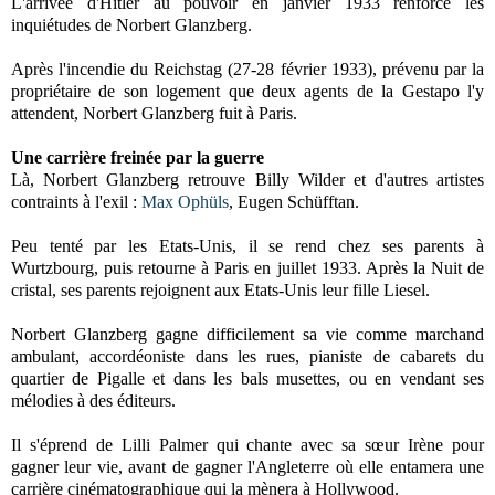
L'arrivée d'Hitler au pouvoir en janvier 1933 renforce les
inquiétudes de Norbert Glanzberg.
Après l'incendie du Reichstag (27-28 février 1933), prévenu par la
propriétaire de son logement que deux agents de la Gestapo l'y
attendent, Norbert Glanzberg fuit à Paris.
Une carrière freinée par la guerre
Là, Norbert Glanzberg retrouve Billy Wilder et d'autres artistes
contraints à l'exil :
Max Ophüls
, Eugen Schüfftan.
Peu tenté par les Etats-Unis, il se rend chez ses parents à
Wurtzbourg, puis retourne à Paris en juillet 1933. Après la Nuit de
cristal, ses parents rejoignent aux Etats-Unis leur fille Liesel.
Norbert Glanzberg gagne difficilement sa vie comme marchand
ambulant, accordéoniste dans les rues, pianiste de cabarets du
quartier de Pigalle et dans les bals musettes, ou en vendant ses
mélodies à des éditeurs.
Il s'éprend de Lilli Palmer qui chante avec sa sœur Irène pour
gagner leur vie, avant de gagner l'Angleterre où elle entamera une
carrière cinématographique qui la mènera à Hollywood.