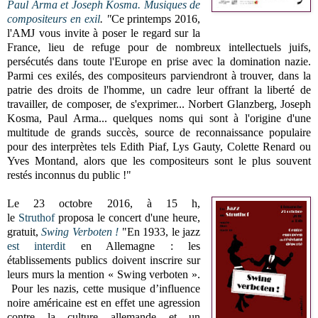
Paul Arma et Joseph Kosma. Musiques de
compositeurs en exil
. "
Ce printemps 2016,
l'AMJ vous invite à poser le regard sur la
France, lieu de refuge pour de nombreux intellectuels juifs,
persécutés dans toute l'Europe en prise avec la domination nazie.
Parmi ces exilés, des compositeurs parviendront à trouver, dans la
patrie des droits de l'homme, un cadre leur offrant la liberté de
travailler, de composer, de s'exprimer... Norbert Glanzberg, Joseph
Kosma, Paul Arma... quelques noms qui sont à l'origine d'une
multitude de grands succès, source de reconnaissance populaire
pour des interprètes tels Edith Piaf, Lys Gauty, Colette Renard ou
Yves Montand, alors que les compositeurs sont le plus souvent
restés inconnus du public !"
Le 23 octobre 2016, à 15 h,
le
Struthof
proposa le concert d'une heure,
gratuit,
Swing Verboten !
"
En 1933, le jazz
est interdit
en Allemagne : les
établissements publics doivent inscrire sur
leurs murs la mention « Swing verboten ».
Pour les nazis, cette musique d’influence
noire américaine est en effet une agression
contre la culture allemande et un