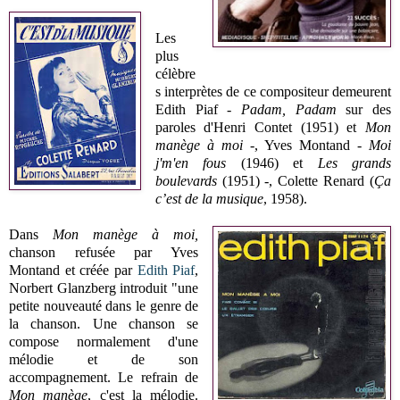
Les
plus
célèbre
s interprètes de ce compositeur demeurent
Edith Piaf -
Padam, Padam
sur des
paroles d'Henri Contet (1951)
et
Mon
manège à moi
-, Yves Montand -
Moi
j'm'en fous
(1946) et
Les grands
boulevards
(1951) -, Colette Renard (
Ça
c’est de la musique
, 1958).
Dans
Mon manège à moi,
chanson refusée par Yves
Montand et créée par
Edith Piaf
,
Norbert Glanzberg introduit "une
petite nouveauté dans le genre de
la chanson. Une chanson se
compose normalement d'une
mélodie et de son
accompagnement. Le refrain de
Mon manège
, c'est la mélodie.