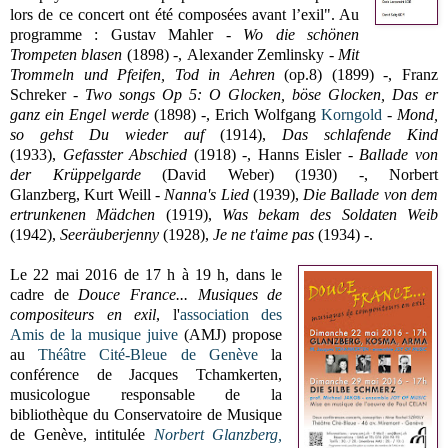
lors de ce concert ont été composées avant l’exil". Au
programme :
Gustav Mahler -
Wo die schönen
Trompeten
blasen
(1898) -,
Alexander Zemlinsky -
Mit
Trommeln und Pfeifen, Tod in Aehren
(op.8) (1899) -,
Franz
Schreker -
Two songs Op 5: O Glocken, böse Glocken,
Das er
ganz ein Engel werde
(1898) -,
Erich Wolfgang
Korngold
-
Mond,
so gehst Du wieder auf
(1914),
Das schlafende Kind
(1933),
Gefasster Abschied
(1918) -,
Hanns Eisler -
Ballade von
der Krüppelgarde
(David Weber) (1930) -,
Norbert
Glanzberg,
Kurt Weill -
Nanna's Lied
(1939),
Die Ballade von dem
ertrunkenen Mädchen
(1919),
Was bekam des Soldaten Weib
(1942),
Seeräuberjenny
(1928),
Je ne t'aime pas
(1934) -.
Le 22 mai 2016 de 17 h à 19 h, dans le
cadre de
Douce France... Musiques de
compositeurs en exil
, l'
association des
Amis de la musique juive
(AMJ) propose
au
Théâtre Cité-Bleue de Genève
la
conférence de Jacques Tchamkerten,
musicologue responsable de la
bibliothèque du Conservatoire de Musique
de Genève, intitulée
Norbert Glanzberg,