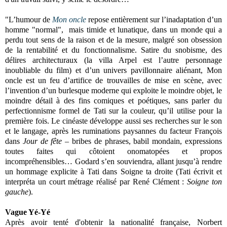
"L’humour de
Mon oncle
repose entièrement sur l’inadaptation d’un
homme "normal", mais timide et lunatique, dans un monde qui a
perdu tout sens de la raison et de la mesure, malgré son obsession
de la rentabilité et du fonctionnalisme. Satire du snobisme, des
délires architecturaux (la villa Arpel est l’autre personnage
inoubliable du film) et d’un univers pavillonnaire aliénant, Mon
oncle est un feu d’artifice de trouvailles de mise en scène, avec
l’invention d’un burlesque moderne qui exploite le moindre objet, le
moindre détail à des fins comiques et poétiques, sans parler du
perfectionnisme formel de Tati sur la couleur, qu’il utilise pour la
première fois. Le cinéaste développe aussi ses recherches sur le son
et le langage, après les ruminations paysannes du facteur François
dans
Jour de fête
– bribes de phrases, babil mondain, expressions
toutes faites qui côtoient onomatopées et propos
incompréhensibles… Godard s’en souviendra, allant jusqu’à rendre
un hommage explicite à Tati dans Soigne ta droite (Tati écrivit et
interpréta un court métrage réalisé par René Clément :
Soigne ton
gauche
).
Vague Yé-Yé
Après avoir tenté d'obtenir la nationalité française, Norbert