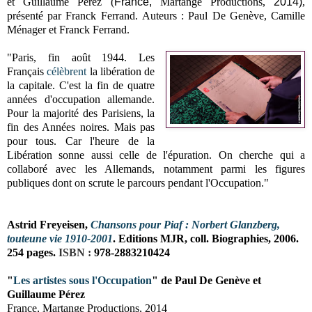
et Guillaume Pérez (
France,
Martange Productions,
2014)
,
présenté
par Franck Ferrand.
Auteurs : Paul De Genève, Camille
Ménager et Franck Ferrand.
"Paris, fin août 1944. Les
Français
célèbrent
la libération de
la capitale. C'est la fin de quatre
années d'occupation allemande.
Pour la majorité des Parisiens, la
fin des Années noires. Mais pas
pour tous. Car l'heure de la
Libération sonne aussi celle de l'épuration. On cherche qui a
collaboré avec les Allemands, notamment parmi les figures
publiques dont on scrute le parcours pendant l'Occupation."
Astrid
Freyeisen
,
Chansons pour Piaf : Norbert Glanzberg,
touteune vie 1910-2001
. Editions MJR, coll. Biographies, 2006.
254 pages.
ISBN :
978-2883210424
"
Les artistes sous l'Occupation
"
de Paul De Genève et
Guillaume Pérez
France,
Martange Productions,
2014