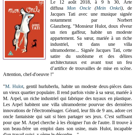
Le 12 août 2018, à 9 h 30, Arte
diffusa
Mon Oncle
(
Mein Onkel
)
, de
Jacques Tati avec une musique signée
notamment par Norbert
Glanzberg.
"Monsieur Hulot, doux rêveur
un rien gaffeur, habite un modeste
appartement. Sa sœur, mariée à un riche
industriel, vit dans une villa
ultramoderne... Signée Jacques Tati, cette
satire du snobisme et des délires
architecturaux est avant tout un feu
d’artifice de trouvailles de mise en scène.
Attention, chef-d'oeuvre !"
"
M. Hulot
, gentil hurluberlu, habite un modeste deux-pièces dans
un vieux quartier populaire. Il rend parfois visite à sa sœur, mariée à
M. Arpel, un riche industriel qui fabrique des tuyaux en plastique.
Les Arpel habitent une villa ultramoderne pourvue des dernières
innovations de l'électroménager. Gérard, leur fils de 9 ans, adore cet
oncle fantaisiste qui sait si bien partager ses jeux. C'est suffisant
pour que M. Arpel cherche à les éloigner l'un de l'autre. Il trouve à
son beau-frère un emploi dans son usine, mais Hulot, incapable
d'un travail suivi, y sème le désordre…"