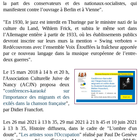
la part des conservateurs et des nationaux-socialistes, qui
manifestent contre l’ouvrage à Berlin et à Vienne".
"En 1930, le jazz est interdit en Thuringe par le ministre nazi de la
culture du Land, Wihlem Frick, et subira le même sort dans
l’Allemagne entière à partir de 1933, où les établissements publics
devront inscrire sur leurs murs la mention « Swing verboten »
Redécouvrons avec l’ensemble Voix Étouffées la fraîcheur apportée
par ce nouveau langage dans la musique européenne de l’entre-
deux guerres".
Le 15 mars 2018 à 14 h et 20 h,
l'
Association Culturelle Juive de
Nancy
(ACJN) proposa deux
"
conférences-karaoké sur
l'importance des migrants et des
exilés dans la chanson française
",
par Didier Francfort.
Les 26 mai 2021 à 13 h 35, 29 mai 2021 à 21 h 45 et 10 juin 2021
à 13 h 35, Histoire diffusera, dans le cadre de "
L'ombre d'un
doute", "
Les artistes sous l'Occupation
" r
éalisé par Paul De Genève