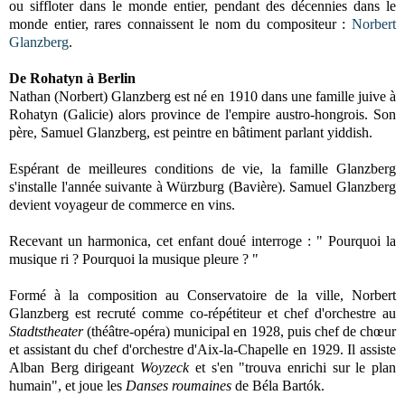
ou siffloter dans le monde entier, pendant des décennies dans le
monde entier, rares connaissent le nom du compositeur :
Norbert
Glanzberg
.
De Rohatyn à Berlin
Nathan (Norbert) Glanzberg est né en 1910 dans une famille juive à
Rohatyn (Galicie) alors province de l'empire austro-hongrois. Son
père, Samuel Glanzberg, est peintre en bâtiment parlant yiddish.
Espérant de meilleures conditions de vie, la famille Glanzberg
s'installe l'année suivante à Würzburg (Bavière). Samuel Glanzberg
devient voyageur de commerce en vins.
Recevant un harmonica, cet enfant doué interroge : " Pourquoi la
musique ri ? Pourquoi la musique pleure ? "
Formé à la composition au Conservatoire de la ville, Norbert
Glanzberg est recruté comme co-répétiteur et chef d'orchestre au
Stadtstheater
(théâtre-opéra) municipal en 1928, puis chef de chœur
et assistant du chef d'orchestre d'Aix-la-Chapelle en 1929. Il assiste
Alban Berg dirigeant
Woyzeck
et s'en "trouva enrichi sur le plan
humain", et joue les
Danses roumaines
de Béla Bartók.