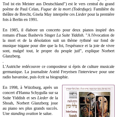
Tod ist ein Meister aus Deutschland") est le vers central du grand
poème de Paul Celan,
Fugue de la mort (Todesfuge).
Familière du
théâtre de Brecht, Gisela May interprète ces
Lieder
pour la première
fois à Berlin en 1991.
E
n 1985, il élabore un concerto pour deux pianos inspiré des
romans d'Isaac Bashevis Singer
La Suite Yiddish.
"A l'évocation de
la mort et de la désolation suit un thème rythmé sur fond de
musique tsigane pour dire que la foi, l'espérance et la joie de vivre
sont, malgré tout, le propre du peuple juif", explique Norbert
Glanzberg.
.
L'Autriche redécouvre ce compositeur si épris de culture musicale
germanique. La journaliste Astrid Freyeisen l'interviewe pour une
radio bavaroise, puis écrit sa biographie.
En 1998, à Würzburg, après un
concert d'Hanna Schygulla sur sa
Suite Yiddish et ses
Lieder
de la
Shoah, Norbert Glanzberg joue
au piano ses plus grands succès.
Une
standing ovation
le salue.