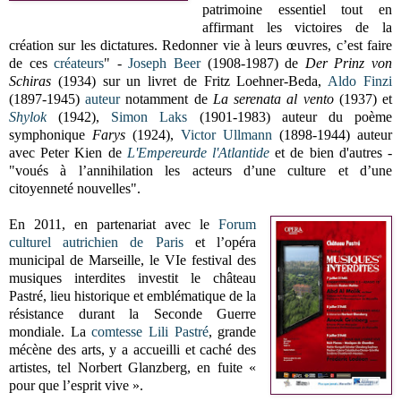
patrimoine essentiel tout en
affirmant les victoires de la
création sur les dictatures. Redonner vie à leurs œuvres, c’est faire
de ces
créateurs
" -
Joseph Beer
(1908-1987) de
Der Prinz von
Schiras
(1934) sur un livret de Fritz Loehner-Beda
,
Aldo Finzi
(1897-1945)
auteur
notamment de
La serenata al vento
(1937) et
Shylok
(1942),
Simon Laks
(1901-1983) auteur du poème
symphonique
Farys
(1924),
Victor Ullmann
(1898-1944) auteur
avec Peter Kien de
L'Empereurde l'Atlantide
et de bien d'autres -
"voués à l’annihilation les acteurs d’une culture et d’une
citoyenneté nouvelles".
En 2011, en partenariat avec le
Forum
culturel autrichien de Paris
et l’opéra
municipal de Marseille, le VIe festival des
musiques interdites investit le château
Pastré, lieu historique et emblématique de la
résistance durant la Seconde Guerre
mondiale. La
comtesse Lili Pastré
, grande
mécène des arts, y a accueilli et caché des
artistes, tel Norbert Glanzberg, en fuite «
pour que l’esprit vive ».