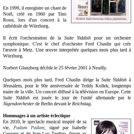
En 1999, il enregistre un chant de
Noël, créé en 1960 par Tino
Rossi, lors d'un concert à la
cathédrale de Würzburg.
Il écrit l'orchestration de la
Suite Yiddish
pour un orchestre
symphonique. C'est le chef d'orchestre Fred Chaslin qui crée
l'œuvre à Metz. Une œuvre interprétée quelques mois plus tard à
Würzburg.
Norbert Glanzberg décède le 25 février 2001 à Neuilly.
Quelques mois plus tard, Fred Chaslin dirige la
Suite Yiddish
à
Jérusalem, pour le 90e anniversaire de Teddy Kollek, longtemps
maire de la ville. Un concert diffusé à la télévision en Europe. Cette
Suite Yiddish
est jouée le jour de l'unité allemande par le
Jügendorchester
de Berlin devant le
Reichstag.
Hommages à un artiste éclectique
En 2010, le spectacle musical inspiré de sa
vie,
Padam Padam
,
signé par Isabelle
Georges et de Jean-Luc Tardieu, figure au