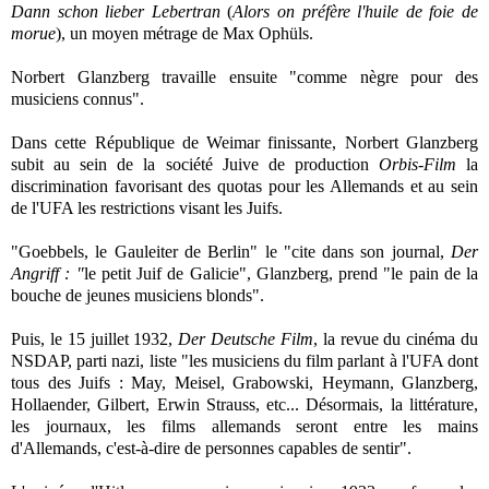
Dann schon lieber Lebertran
(
Alors on préfère l'huile de foie de
morue
), un moyen métrage de Max Ophüls.
Norbert Glanzberg travaille ensuite "comme nègre pour des
musiciens connus".
Dans cette République de Weimar finissante, Norbert Glanzberg
subit au sein de la société Juive de production
Orbis-Film
la
discrimination favorisant des quotas pour les Allemands et au sein
de l'UFA les restrictions visant les Juifs.
"Goebbels, le Gauleiter de Berlin" le "cite dans son journal,
Der
Angriff : "
le petit Juif de Galicie", Glanzberg, prend "le
pain de la
bouche de jeunes musiciens blonds".
Puis, le 15 juillet 1932,
Der Deutsche Film
, la revue du cinéma du
NSDAP, parti nazi, liste "les musiciens du film parlant à l'UFA dont
tous des Juifs : May, Meisel, Grabowski, Heymann, Glanzberg,
Hollaender, Gilbert, Erwin Strauss, etc... Désormais, la littérature,
les journaux, les films allemands seront entre les mains
d'Allemands, c'est-à-dire de personnes capables de sentir".