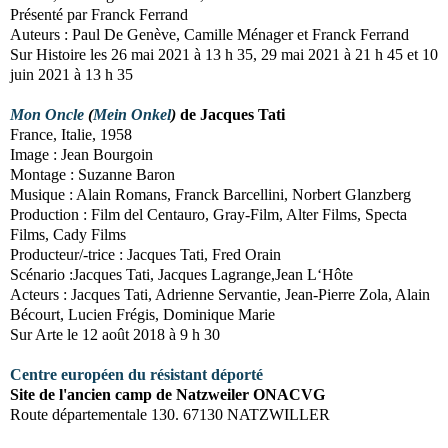
Présenté
par Franck Ferrand
Auteurs : Paul De Genève, Camille Ménager et Franck Ferrand
Sur Histoire les
26 mai 2021 à 13 h 35, 29 mai 2021 à 21 h 45 et 10
juin 2021 à 13 h 35
Mon Oncle
(
Mein Onkel
)
de Jacques Tati
France, Italie, 1958
Image : Jean Bourgoin
Montage : Suzanne Baron
Musique : Alain Romans, Franck Barcellini, Norbert Glanzberg
Production : Film del Centauro, Gray-Film, Alter Films, Specta
Films, Cady Films
Producteur/-trice : Jacques Tati, Fred Orain
Scénario :Jacques Tati, Jacques Lagrange,Jean L‘Hôte
Acteurs : Jacques Tati, Adrienne Servantie, Jean-Pierre Zola, Alain
Bécourt, Lucien Frégis, Dominique Marie
Sur Arte l
e 12 août 2018 à 9 h 30
Centre européen du résistant déporté
Site de l'ancien camp de Natzweiler ONACVG
Route départementale 130. 67130 NATZWILLER