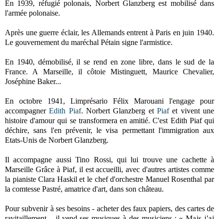
En 1939, réfugié polonais, Norbert Glanzberg est mobilisé dans
l'armée polonaise.
Après une guerre éclair, les Allemands entrent à Paris en juin 1940.
Le gouvernement du maréchal Pétain signe l'armistice.
En 1940, démobilisé, il se rend en zone libre, dans le sud de la
France. A Marseille, il côtoie Mistinguett, Maurice Chevalier,
Joséphine Baker...
En octobre
1941, L
imprésario Félix Marouani l'engage pour
accompagner
Edith Piaf
. Norbert Glanzberg et
Piaf
et vivent une
histoire d'amour qui se transformera en amitié. C'est Edith Piaf qui
déchire, sans l'en prévenir, le visa permettant l'immigration aux
Etats-Unis de Norbert Glanzberg.
Il accompagne aussi Tino Rossi, qui lui trouve une cachette à
Marseille Grâce à Piaf, il est accueilli, avec d'autres artistes comme
la pianiste Clara Haskil et le chef d'orchestre Manuel Rosenthal par
la comtesse Pastré, amatrice d'art, dans son château.
Pour subvenir à ses besoins - acheter des faux papiers, des cartes de
ravitaillement -, il vend ses musiques à des musiciens :
« Mais j'ai