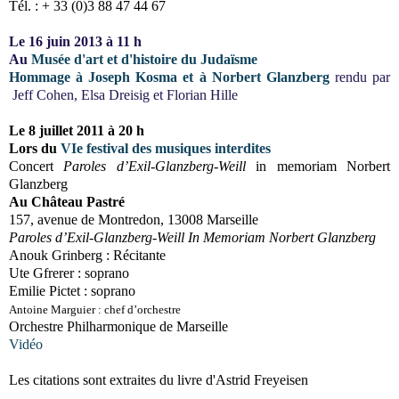
Tél. : + 33 (0)3 88 47 44 67
Le 16 juin 2013 à 11 h
Au
Musée d'art et d'histoire du Judaïsme
Hommage à Joseph Kosma et à Norbert Glanzberg
rendu par
Jeff Cohen, Elsa Dreisig et Florian Hille
Le 8 juillet 2011 à 20 h
Lors du
VIe festival des musiques interdites
Concert
Paroles d’Exil-Glanzberg-Weill
in memoriam Norbert
Glanzberg
Au Château Pastré
157, avenue de Montredon, 13008 Marseille
Paroles d’Exil-Glanzberg-Weill
In Memoriam
Norbert Glanzberg
Anouk Grinberg : Récitante
Ute Gfrerer : soprano
Emilie Pictet : soprano
Antoine Marguier : chef d’orchestre
Orchestre Philharmonique de Marseille
Vidéo
Les citations sont extraites du livre d'Astrid Freyeisen