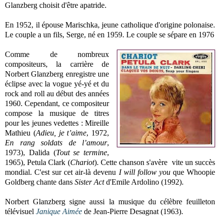
Glanzberg choisit d'être apatride.
En 1952, il épouse Marischka, jeune catholique d'origine polonaise.
Le couple a un fils, Serge, né en 1959. Le couple se sépare en 1976
Comme de nombreux
compositeurs, la carrière de
Norbert Glanzberg enregistre une
éclipse avec la vogue yé-yé et du
rock and roll au début des années
1960. Cependant, ce compositeur
compose la musique de titres
pour les jeunes vedettes : Mireille
Mathieu (
Adieu, je t’aime
, 1972,
En rang soldats de l’amour
,
1973), Dalida (
Tout se termine
,
1965), Petula Clark (
Chariot
). Cette chanson s'avère vite un succès
mondial. C'est sur cet air-là devenu
I will follow you
que Whoopie
Goldberg chante dans
Sister Act
d'Emile Ardolino (1992).
Norbert Glanzberg signe aussi la musique du célèbre feuilleton
télévisuel
Janique Aimée
de Jean-Pierre Desagnat (1963).