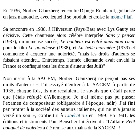
En 1936, Norbert Glanzberg rencontre Django Reinhardt, guitariste
en jazz manouche, avec lequel il se produit, et croise la
môme Piaf
.
Sa rencontre en 1938, à Hilversum (Pays-Bas) avec Lys Gauty est
décisive. Cette chanteuse alors célèbre interprète
Sans y penser
(1937), un immense succès,
Le bonheur est entré dans mon cœur
pour le film
La goualeuse
(1938), et
La belle marinière
(1939) et
commence à acquérir une notoriété, "mais les droits d'auteurs se
faisaient attendre... Entretemps, l'armée allemande avait envahi la
France et confisqué tous les droits d'auteur des Juifs".
Non inscrit à la SACEM, Norbert Glanzberg ne perçoit pas ses
droits d'auteur :
« J'ai essayé d'entrer à la SACEM à partir de
1935, chaque fois, ils me recalaient. Je savais que c'était parce
que j'étais réfugié d'Allemagne. Je n'ai même pas pu passer
l'examen de compositeur (obligatoire à l'époque, ndlr). J'ai fini
par rentrer à la société des auteurs italienne, qui ne m'a jamais
versé un sou », confie-t-il à
Libération
en 1999
. En 1941, les
éditions et instruments Paul Beuscher lui écrivent : "L'affaire
Petit
bouquet de violettes
a été remise aux mains de la SACEM" !