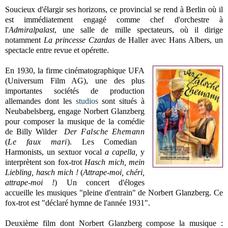
Soucieux d'élargir ses horizons, ce provincial se rend à Berlin où il
est immédiatement engagé comme chef d'orchestre à
l'
Admiralpalast
, une salle de mille spectateurs, où il dirige
notamment
La princesse Czardas
de Haller avec Hans Albers, un
spectacle entre revue et opérette.
En 1930, la firme cinématographique UFA
(
Universum Film AG), une des plus
importantes sociétés de production
allemandes dont les
studios
sont situés à
Neubabelsberg,
engage Norbert Glanzberg
pour composer la musique de la comédie
de Billy Wilder
Der Falsche Ehemann
(
Le faux mari
). Les
Comedian
Harmonists, un sextuor vocal
a capella,
y
interprètent son fox-trot
Hasch mich, mein
Liebling, hasch mich !
(
Attrape-moi, chéri,
attrape-moi !
) Un concert d'éloges
accueille les musiques "pleine d'entrain" de Norbert Glanzberg. Ce
fox-trot est "déclaré hymne de l'année 1931".
Deuxième film dont Norbert Glanzberg compose la musique :