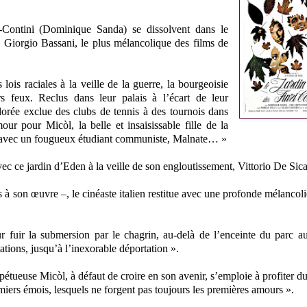
zi-Contini (Dominique Sanda) se dissolvent dans le
 Giorgio Bassani, le plus mélancolique des films de
lois raciales à la veille de la guerre, la bourgeoisie
rs feux. Reclus dans leur palais à l’écart de leur
dorée exclue des clubs de tennis à des tournois dans
r pour Micòl, la belle et insaisissable fille de la
mitié avec un fougueux étudiant communiste, Malnate… »
vec ce jardin d’Eden à la veille de son engloutissement, Vittorio De Sic
 à son œuvre –, le cinéaste italien restitue avec une profonde mélancolie
 fuir la submersion par le chagrin, au-delà de l’enceinte du parc a
tations, jusqu’à l’inexorable déportation ».
pétueuse Micòl, à défaut de croire en son avenir, s’emploie à profiter du
premiers émois, lesquels ne forgent pas toujours les premières amours ».