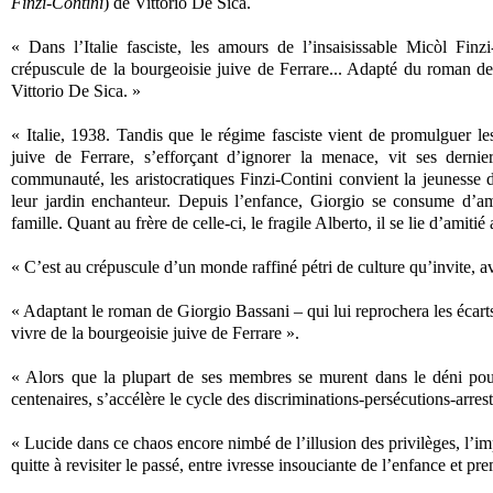
Finzi-Contini
) de Vittorio De Sica.
« Dans l’Italie fasciste, les amours de l’insaisissable Micòl Fin
crépuscule de la bourgeoisie juive de Ferrare... Adapté du roman de
Vittorio De Sica. »
« Italie, 1938. Tandis que le régime fasciste vient de promulguer les 
juive de Ferrare, s’efforçant d’ignorer la menace, vit ses dernie
communauté, les aristocratiques Finzi-Contini convient la jeunesse 
leur jardin enchanteur. Depuis l’enfance, Giorgio se consume d’amou
famille. Quant au frère de celle-ci, le fragile Alberto, il se lie d’a
« C’est au crépuscule d’un monde raffiné pétri de culture qu’invite, a
« Adaptant le roman de Giorgio Bassani – qui lui reprochera les écarts
vivre de la bourgeoisie juive de Ferrare ».
« Alors que la plupart de ses membres se murent dans le déni pour
centenaires, s’accélère le cycle des discriminations-persécutions-arres
« Lucide dans ce chaos encore nimbé de l’illusion des privilèges, l’im
quitte à revisiter le passé, entre ivresse insouciante de l’enfance et 