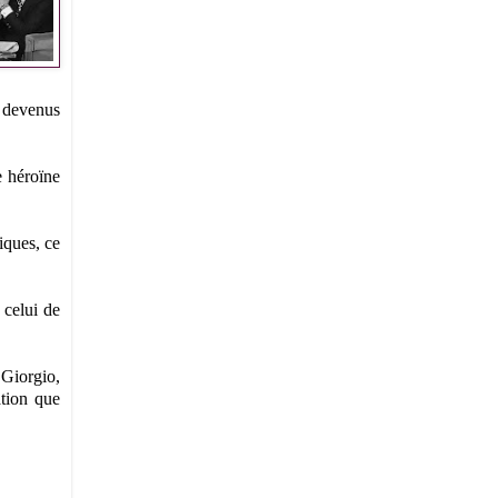
à devenus
e héroïne
iques, ce
 celui de
 Giorgio,
ation que