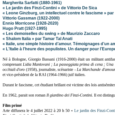
Margherita Sarfatti (1880-1961)
« Le jardin des Finzi-Contini » de Vittorio De Sica
« Leone Ginzburg, un intellectuel contre le fascisme » pa
Vittorio Gassman (1922-2000)
Ennio Morricone (1928-2020)
Hugo Pratt (1927-1995)
« Les demoiselles du swing » de Maurizio Zaccaro
« Shalom Italia » par Tamar Tal Anati
« Italie, une simple histoire d’amour. Témoignages d’un 
« L'Italie à l'heure des populistes. Un danger pour l’Europ
Né à Bologne, Giorgio Bassani (1916-2000) était un militant antifas
comprenant
Lidia Mantovani ; La passeggiata prima di cena ; Una lap
occhiali d'oro
(1958), journaliste, scénariste -
La Marchande d'amour 
et vice-président de la RAI (1964-1966) juif italien.
Durant le fascisme, cet étudiant brillant est victime des lois antisémite
En 1962, parait son roman
Il giardino dei Finzi-Contini.
Il est disting
Film primé
Arte diffusera le 4 juillet 2022 à 20 h 50 «
Le jardin des Finzi-Cont