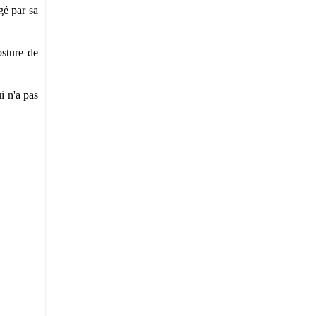
gé par sa
osture de
i n'a pas