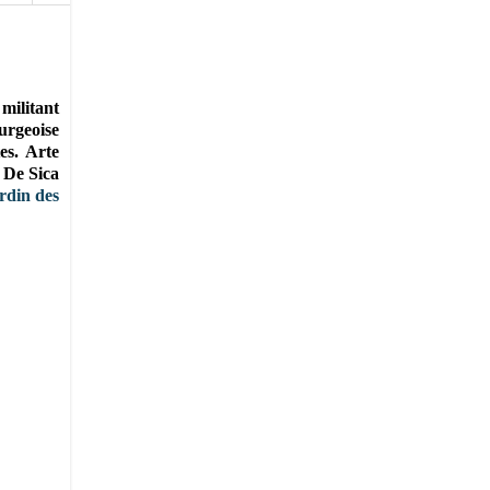
militant
urgeoise
tes.
Arte
o De Sica
rdin des