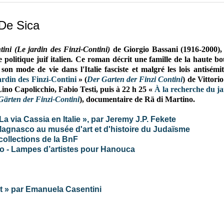
 De Sica
ntini (Le jardin des Finzi-Contini)
de
Giorgio Bassani (1916-2000), 
politique juif italien
.
Ce roman décrit une famille de la haute bo
son mode de vie dans l'Italie fasciste et malgré les lois antisémi
ardin des Finzi-Contini
» (
Der Garten der Finzi Contini
) de Vittori
no Capolicchio, Fabio Testi
, puis à 22 h 25 «
À la recherche du ja
ärten der Finzi-Contini
), documentaire de Rä di Martino.
a via Cassia en Italie », par Jeremy J.P. Fekete
Magnasco au musée d'art et d'histoire du Judaïsme
collections de la BnF
o - Lampes d’artistes pour Hanouca
olet » par Emanuela Casentini