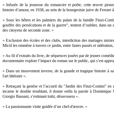
« Infusée de la jeunesse du romancier et poète, cette œuvre pionn
histoire d’amour, en 1938, au sein de la bourgeoisie juive de Ferrare 
« Sous les hêtres et les palmiers du palais de la famille Finzi-Cont
gouffre des persécutions et de la guerre", tentent d’oublier, dans un 
des citoyens de seconde zone. »
« Exclusion des écoles et des clubs, interdiction des mariages mixtes
Micòl les emmène à travers ce jardin, entre fastes passés et sidération, 
« Au fil d’extraits du livre, de séquences jouées par de jeunes comédie
documentaire explore l’impact du roman sur le public, qui s’est appropri
« Dans un mouvement inverse, de la grande et tragique histoire à sa t
l'art littéraire ».
« Retraçant la genèse et l’accueil du "Jardin des Finzi-Contini" en
incarne le double troublant, il donne enfin la parole à Dominique 
Giorgio Bassani, s’estimant trahi, désavouera ».
« La passionnante visite guidée d’un chef-d'œuvre. »