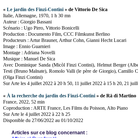
«
Le jardin des Finzi-Contini
» de Vittorio De Sica
Italie, Allemagne, 1970, 1 h 30 mn
Auteur : Giorgio Bassani
Scénario : Ugo Pirro, Vittorio Bonicelli
Production : Documento Film, CCC Filmkunst Berlino
Producteurs : Artur Brauner, Arthur Cohn, Gianni Hecht Lucari
Image : Ennio Guarnieri
Montage : Adriana Novelli
Musique : Manuel De Sica
Avec Dominique Sanda (Micòl Finzi Contini), Helmut Berger (Alber
Testi (Bruno Malnate), Romolo Valli (le père de Giorgio), Camillo C
(Olga Finzi Contini)
Sur Arte les 4 juillet 2022 à 20 h 50, 11 juillet 2022 à 15 h 20, 21 jui
«
À la recherche du jardin des Finzi-Contini
» de Rä di Martino
France, 2022, 52 min
Coproduction : ARTE France, Les Films du Poisson, Alto Piano
Sur Arte le 4 juillet 2022 à 22 h 25
Disponible du 27/06/2022 au 01/10/2022
Articles sur ce blog concernant :