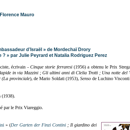
r Florence Mauro
ambassadeur d’Israël » de Mordechaï Drory
e ? » par Julie Peyrard et Natalia Rodriguez Perez
ciste,
écrivain -
Cinque storie ferraresi
(1956) a obtenu le Prix Strega
ide in via Mazzini ; Gli ultimi anni di Clelia Trotti ; Una notte del '
(La provinciale
), de Mario Soldati (1953),
Senso
de Luchino Visconti
s (1938).
ué par le Prix Viareggio.
ini
» (
Der Garten der Finzi Contini
; Il giardino dei