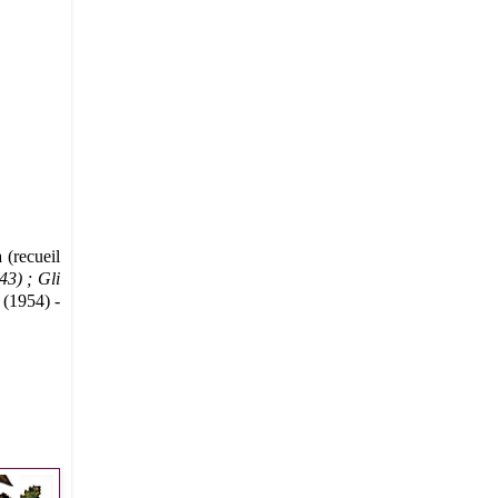
 (recueil
43) ; Gli
 (1954) -