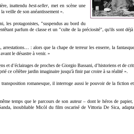
ière, inattendu
best-seller
, met en scène une
à la veille de son anéantissement ».
ini, les protagonistes, "suspendus au bord du
entêtant parfum de classe et un "culte de la préciosité", qu'ils sont déj
, arrestations… : alors que la chape de terreur les enserre, la fantasqu
avant le désastre à venir. »
ns et d’éclairages de proches de Giorgio Bassani, d’historiens et de crit
é ce célèbre jardin imaginaire jusqu'à finir par croire à sa réalité ».
ransposition romanesque, il interroge aussi le pouvoir de la fiction et
 même temps que le parcours de son auteur – dont le héros de papier,
Sanda, inoubliable Micòl du film oscarisé de Vittoria De Sica, adapt