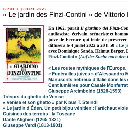
lundi 4 juillet 2022
« Le jardin des Finzi-Contini » de Vittorio
En 1962, parait
Il giardino dei Finzi-Co
antifasciste,
écrivain, scénariste et homme 
juive de Ferrare qui tente de préserver 
diffusera le 4 juillet 2022 à 20 h 50 «
Le j
avec
Dominique Sanda, Helmut Berger, Li
Finzi-Contini
» (
Auf der Suche nach den G
« Les routes mythiques de l'Europe. L
« Funérailles juives » d'Alessandro 
Manuscrits hébreux d’Italie dans les 
Cent lumières pour Casale Monferrat
Giuseppe Arcimboldo (1526-1593)
Trésors du ghetto de Venise
« Venise et son ghetto » par Klaus T. Steindl
« Le jardin d'Éden. Un petit bijou vénitien : l’artichaut vi
Cuisines des terroirs : la Toscane
Dante Alighieri (1265-1321)
Giuseppe Verdi (1813-1901)