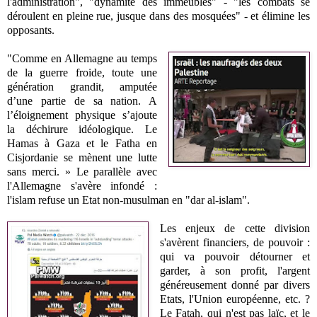
l'administration", "dynamite des immeubles" - "les combats se
déroulent en pleine rue, jusque dans des mosquées" - et élimine les
opposants.
"Comme en Allemagne au temps
de la guerre froide, toute une
génération grandit, amputée
d’une partie de sa nation. A
l’éloignement physique s’ajoute
la déchirure idéologique. Le
Hamas à Gaza et le Fatha en
Cisjordanie se mènent une lutte
sans merci. » Le parallèle avec
l'Allemagne s'avère infondé :
l'islam refuse un Etat non-musulman en "dar al-islam".
Les enjeux de cette division
s'avèrent financiers, de pouvoir :
qui va pouvoir détourner et
garder, à son profit, l'argent
généreusement donné par divers
Etats, l'Union européenne, etc. ?
Le Fatah, qui n'est pas laïc, et le