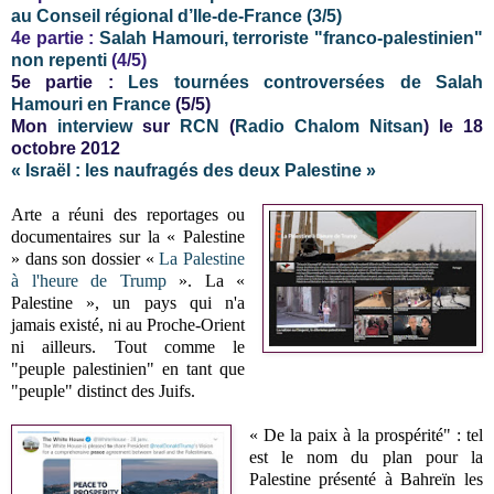
au Conseil régional d’Ile-de-France (3/5)
4e partie :
Salah Hamouri, terroriste "franco-palestinien"
non repenti
(4/5)
5e partie :
Les tournées controversées de Salah
Hamouri en France
(5/5)
Mon
interview
sur
RCN
(
Radio Chalom Nitsan
) le 18
octobre 2012
« Israël : les naufragés des deux Palestine »
Arte a réuni des reportages ou
documentaires sur la « Palestine
» dans son dossier «
La Palestine
à l'heure de Trump
». La «
Palestine », un pays qui n'a
jamais existé, ni au Proche-Orient
ni ailleurs. Tout comme le
"peuple palestinien" en tant que
"peuple" distinct des Juifs.
« De la paix à la prospérité" : tel
est le nom du plan pour la
Palestine présenté à Bahreïn les