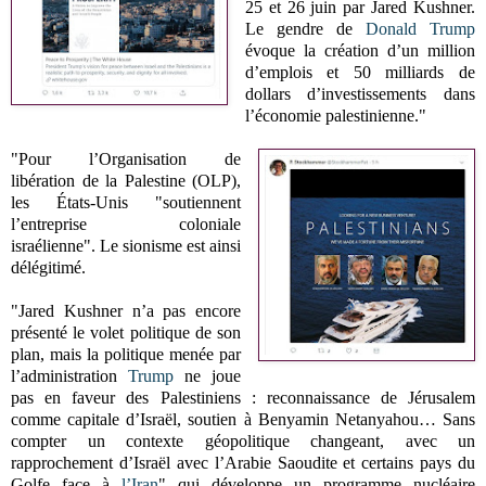
25 et 26 juin par Jared Kushner.
Le gendre de
Donald Trump
évoque la création d’un million
d’emplois et 50 milliards de
dollars d’investissements dans
l’économie palestinienne."
"Pour l’Organisation de
libération de la Palestine (OLP),
les États-Unis "soutiennent
l’entreprise coloniale
israélienne". Le sionisme est ainsi
délégitimé.
"Jared Kushner n’a pas encore
présenté le volet politique de son
plan, mais la politique menée par
l’administration
Trump
ne joue
pas en faveur des Palestiniens : reconnaissance de Jérusalem
comme capitale d’Israël, soutien à Benyamin Netanyahou… Sans
compter un contexte géopolitique changeant, avec un
rapprochement d’Israël avec l’Arabie Saoudite et certains pays du
Golfe face à
l’Iran
" qui développe un programme nucléaire