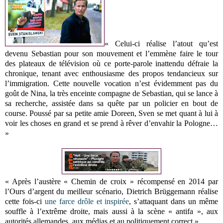
« Celui-ci réalise l’atout qu’est
devenu Sebastian pour son mouvement et l’emmène faire le tour
des plateaux de télévision où ce porte-parole inattendu défraie la
chronique, tenant avec enthousiasme des propos tendancieux sur
l’immigration. Cette nouvelle vocation n’est évidemment pas du
goût de Nina, la très enceinte compagne de Sebastian, qui se lance à
sa recherche, assistée dans sa quête par un policier en bout de
course. Poussé par sa petite amie Doreen, Sven se met quant à lui à
voir les choses en grand et se prend à rêver d’envahir la Pologne…
»
« Après l’austère « Chemin de croix » récompensé en 2014 par
l’Ours d’argent du meilleur scénario, Dietrich Brüggemann réalise
cette fois-ci
une farce drôle et inspirée
, s’attaquant dans un même
souffle à l’extrême droite, mais aussi à la scène « antifa », aux
autorités allemandes, aux médias et au politiquement correct ».