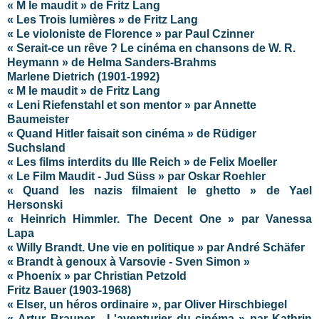
« M le maudit » de Fritz Lang
«
Les Trois lumières
»
de Fritz Lang
« Le violoniste de Florence » par Paul Czinner
« Serait-ce un rêve ? Le cinéma en chansons de W. R.
Heymann » de Helma Sanders-Brahms
Marlene Dietrich (1901-1992)
« M le maudit » de Fritz Lang
« Leni Riefenstahl et son mentor » par Annette
Baumeister
« Quand Hitler faisait son cinéma » de Rüdiger
Suchsland
« Les films interdits du IIIe Reich » de Felix Moeller
« Le Film Maudit - Jud Süss » par Oskar Roehler
« Quand les nazis filmaient le ghetto » de Yael
Hersonski
« Heinrich Himmler. The Decent One » par Vanessa
Lapa
« Willy Brandt. Une vie en politique » par André Schäfer
« Brandt à genoux à Varsovie - Sven Simon »
« Phoenix » par Christian Petzold
Fritz Bauer (1903-1968)
« Elser, un héros ordinaire », par Oliver Hirschbiegel
« Artur Brauner - L'aventurier du cinéma » par Kathrin