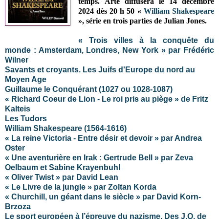
temps.
Arte diffusera le 14 décembre
2024 dès 20 h 50 «
William Shakespeare
», série en trois parties de Julian Jones.
« Trois villes à la conquête du
monde : Amsterdam, Londres, New York » par Frédéric
Wilner
Savants et croyants. Les Juifs d'Europe du nord au
Moyen Age
Guillaume le Conquérant (1027 ou 1028-1087)
« Richard Coeur de Lion - Le roi pris au piège » de Fritz
Kalteis
Les Tudors
William Shakespeare (1564-1616)
« La reine Victoria - Entre désir et devoir » par Andrea
Oster
« Une aventurière en Irak : Gertrude Bell » par Zeva
Oelbaum et Sabine Krayenbuhl
« Oliver Twist » par David Lean
« Le Livre de la jungle » par Zoltan Korda
« Churchill, un géant dans le siècle » par David Korn-
Brzoza
Le sport européen à l’épreuve du nazisme. Des J.O. de