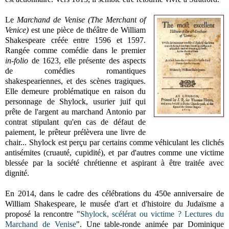
Le
Marchand de Venise (The Merchant of
Venice)
est une pièce de théâtre de William
Shakespeare créée entre 1596 et 1597.
Rangée comme comédie dans le premier
in-folio
de 1623, elle présente des aspects
de comédies romantiques
shakespeariennes, et des scènes tragiques.
Elle demeure problématique en raison du
personnage de Shylock, usurier juif qui
prête de l'argent au marchand Antonio par
contrat stipulant qu'en cas de défaut de
paiement, le prêteur prélèvera une livre de
chair... Shylock est perçu par certains comme véhiculant les clichés
antisémites (cruauté, cupidité), et par d'autres comme une victime
blessée par la société chrétienne et aspirant à être traitée avec
dignité.
En 2014, d
ans le cadre des célébrations du 450e anniversaire de
William Shakespeare,
le musée d'art et d'histoire du Judaïsme a
proposé la rencontre "
Shylock, scélérat ou victime ?
Lectures du
Marchand de Venise
". Une t
able-ronde animée par Dominique