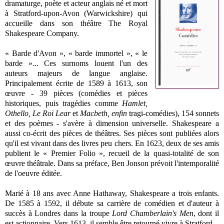
dramaturge, poète et acteur anglais né et mort
à Stratford-upon-Avon (Warwickshire) qui
accueille dans son théâtre The Royal
Shakespeare Company.
« Barde d'Avon », « barde immortel », « le
barde »... Ces surnoms louent l'un des
auteurs majeurs de langue anglaise.
Principalement écrite de 1589 à 1613, son
œuvre - 39 pièces (comédies et pièces
historiques, puis tragédies comme
Hamlet,
Othello, Le Roi Lear
et
Macbeth, enfin
tragi-comédies), 154 sonnets
et des poèmes - s'avère à dimension universelle. Shakespeare a
aussi co-écrit des pièces de théâtres. Ses pièces sont publiées alors
qu'il est vivant dans des livres peu chers. En 1623, deux de ses amis
publient le « Premier Folio », recueil de la quasi-totalité de son
œuvre théâtrale. Dans sa préface, Ben Jonson prévoit l'intemporalité
de l'oeuvre éditée.
Marié à 18 ans avec Anne Hathaway, Shakespeare a trois enfants.
De 1585 à 1592, il débute sa carrière de comédien et d'auteur à
succès à Londres dans la troupe
Lord Chamberlain's Men
, dont il
est actionnaire. Vers 1613, il semble être retourné vivre à Stratford.