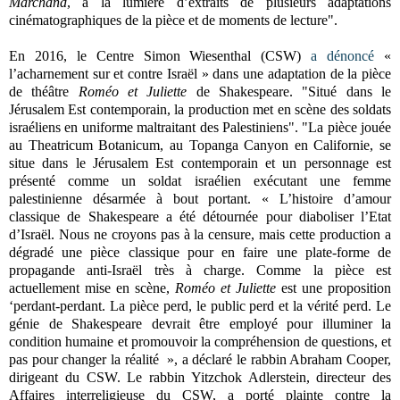
Marchand
, à la lumière d’extraits de plusieurs adaptations
cinématographiques de la pièce et de moments de lecture".
En 2016, le Centre Simon Wiesenthal (CSW)
a dénoncé
«
l’acharnement sur et contre Israël » dans une adaptation de la pièce
de théâtre
Roméo et Juliette
de Shakespeare. "
Situé dans le
Jérusalem Est contemporain, la production met en scène des soldats
israéliens en uniforme maltraitant des Palestiniens". "
La pièce jouée
au Theatricum Botanicum, au Topanga Canyon en Californie, se
situe dans le Jérusalem Est contemporain et un personnage est
présenté comme un soldat israélien exécutant une femme
palestinienne désarmée à bout portant.
« L’histoire d’amour
classique de Shakespeare a été détournée pour diaboliser l’Etat
d’Israël. Nous ne croyons pas à la censure, mais cette production a
dégradé une pièce classique pour en faire une plate-forme de
propagande anti-Israël très à charge.
Comme la pièce est
actuellement mise en scène,
Roméo et Juliette
est une proposition
‘perdant-perdant.
La pièce perd, le public perd et la vérité perd. Le
génie de Shakespeare devrait être employé pour illuminer la
condition humaine et promouvoir la compréhension de questions, et
pas pour changer la réalité
»,
a déclaré le rabbin Abraham Cooper,
dirigeant du CSW
.
Le rabbin Yitzchok Adlerstein, directeur des
Affaires interreligieuse du CSW, a porté plainte contre la