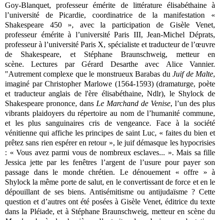
Goy-Blanquet, professeur émérite de littérature élisabéthaine à
l’université de Picardie, coordinatrice de la manifestation «
Shakespeare 450 », a
vec la participation de
Gisèle Venet,
professeur émérite à l’université Paris III,
Jean-Michel Déprats,
professeur à l’université Paris X, spécialiste et traducteur de l’œuvre
de Shakespeare, et
Stéphane Braunschweig, metteur en
scène.
Lectures par Gérard Desarthe avec Alice Vannier.
"
Autrement complexe que le monstrueux Barabas du
Juif de Malte
,
imaginé par Christopher Marlowe
(1564-1593) (dramaturge, poète
et traducteur anglais de l'ère élisabéthaine, Ndlr)
, le Shylock de
Shakespeare prononce, dans
Le Marchand de Venise
, l’un des plus
vibrants plaidoyers du répertoire au nom de l’humanité commune,
et les plus sanguinaires cris de vengeance. Face à la société
vénitienne qui affiche les principes de saint Luc, « faites du bien et
prêtez sans rien espérer en retour », le juif démasque les hypocrisies
: « Vous avez parmi vous de nombreux esclaves... ». Mais sa fille
Jessica jette par les fenêtres l’argent de l’usure pour payer son
passage dans le monde chrétien. Le dénouement « offre » à
Shylock la même porte de salut, en le convertissant de force et en le
dépouillant de ses biens. Antisémitisme ou antijudaïsme ? Cette
question et d’autres ont été posées à Gisèle Venet, éditrice du texte
dans la Pléiade, et à Stéphane Braunschweig, metteur en scène du