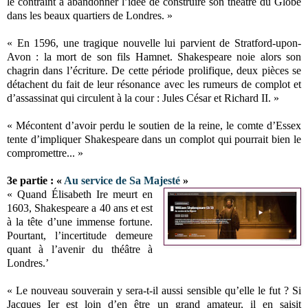
le contraint à abandonner l’idée de construire son théâtre du Globe
dans les beaux quartiers de Londres. »
« En 1596, une tragique nouvelle lui parvient de Stratford-upon-
Avon : la mort de son fils Hamnet. Shakespeare noie alors son
chagrin dans l’écriture. De cette période prolifique, deux pièces se
détachent du fait de leur résonance avec les rumeurs de complot et
d’assassinat qui circulent à la cour : Jules César et Richard II. »
« Mécontent d’avoir perdu le soutien de la reine, le comte d’Essex
tente d’impliquer Shakespeare dans un complot qui pourrait bien le
compromettre... »
3e partie : «
Au service de Sa Majesté
»
« Quand Élisabeth Ire meurt en
1603, Shakespeare a 40 ans et est
à la tête d’une immense fortune.
Pourtant, l’incertitude demeure
quant à l’avenir du théâtre à
Londres.’
« Le nouveau souverain y sera-t-il aussi sensible qu’elle le fut ? Si
Jacques Ier est loin d’en être un grand amateur, il en saisit