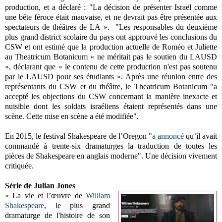
production, et a déclaré : "
La décision de présenter Israël comme
une bête féroce était mauvaise, et ne devrait pas être présentée aux
spectateurs de théâtres de LA ». "
Les responsables du deuxième
plus grand district scolaire du pays ont approuvé les conclusions du
CSW et ont estimé que la production actuelle de Roméo et Juliette
au Theatricum Botanicum « ne méritait pas le soutien du LAUSD
», déclarant que « le contenu de cette production n'est pas soutenu
par le LAUSD pour ses étudiants ». Après une réunion entre des
représentants du CSW et du théâtre, le
Theatricum Botanicum "a
accepté les objections du CSW concernant la manière inexacte et
nuisible dont les soldats israéliens étaient représentés dans une
scène. Cette mise en scène a été modifiée".
En 2015, le
festival Shakespeare de l’Oregon "
a annoncé
qu’il avait
commandé à trente-six dramaturges la traduction de toutes les
pièces de Shakespeare en anglais moderne". Une décision vivement
critiquée.
Série de Julian Jones
« La vie et l’œuvre de
William
Shakespeare
, le plus grand
dramaturge de l'histoire de son