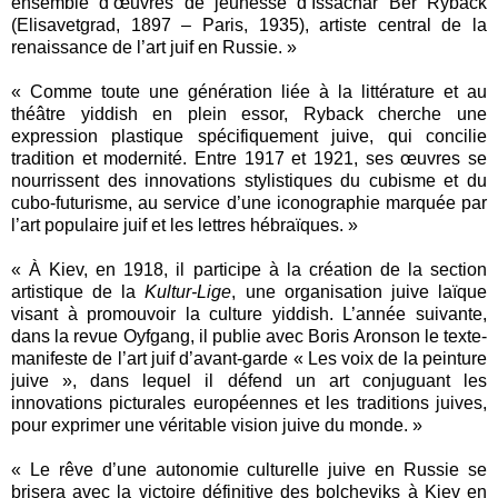
ensemble d’œuvres de jeunesse d’Issachar Ber Ryback
(Elisavetgrad, 1897 – Paris, 1935), artiste central de la
renaissance de l’art juif en Russie. »
« Comme toute une génération liée à la littérature et au
théâtre yiddish en plein essor, Ryback cherche une
expression plastique spécifiquement juive, qui concilie
tradition et modernité. Entre 1917 et 1921, ses œuvres se
nourrissent des innovations stylistiques du cubisme et du
cubo-futurisme, au service d’une iconographie marquée par
l’art populaire juif et les lettres hébraïques. »
« À Kiev, en 1918, il participe à la création de la section
artistique de la
Kultur-Lige
, une organisation juive laïque
visant à promouvoir la culture yiddish. L’année suivante,
dans la revue Oyfgang, il publie avec Boris Aronson le texte-
manifeste de l’art juif d’avant-garde « Les voix de la peinture
juive », dans lequel il défend un art conjuguant les
innovations picturales européennes et les traditions juives,
pour exprimer une véritable vision juive du monde. »
« Le rêve d’une autonomie culturelle juive en Russie se
brisera avec la victoire définitive des bolcheviks à Kiev en