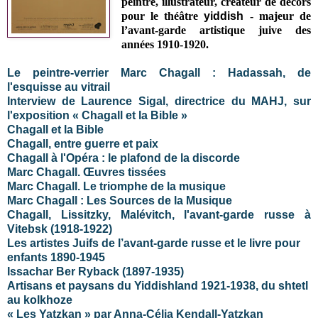
peintre, illustrateur, créateur de décors
pour le théâtre
yiddish
- majeur de
l’avant-garde artistique juive des
années 1910-1920.
Le peintre-verrier Marc Chagall : Hadassah, de
l'esquisse au vitrail
Interview de Laurence Sigal, directrice du MAHJ, sur
l'exposition « Chagall et la Bible »
Chagall et la Bible
Chagall, entre guerre et paix
Chagall à l'Opéra : le plafond de la discorde
Marc Chagall. Œuvres tissées
Marc Chagall. Le triomphe de la musique
Marc Chagall : Les Sources de la Musique
Chagall, Lissitzky, Malévitch, l'avant-garde russe à
Vitebsk (1918-1922)
Les artistes Juifs de l’avant-garde russe et le livre pour
enfants 1890-1945
Issachar Ber Ryback (1897-1935)
Artisans et paysans du Yiddishland 1921-1938, du shtetl
au kolkhoze
« Les Yatzkan » par Anna-Célia Kendall-Yatzkan