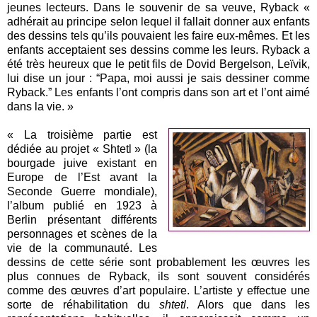
jeunes lecteurs. Dans le souvenir de sa veuve, Ryback «
adhérait au principe selon lequel il fallait donner aux enfants
des dessins tels qu’ils pouvaient les faire eux-mêmes. Et les
enfants acceptaient ses dessins comme les leurs. Ryback a
été très heureux que le petit fils de Dovid Bergelson, Leïvik,
lui dise un jour : “Papa, moi aussi je sais dessiner comme
Ryback.” Les enfants l’ont compris dans son art et l’ont aimé
dans la vie. »
« La troisième partie est
dédiée au projet « Shtetl » (la
bourgade juive existant en
Europe de l’Est avant la
Seconde Guerre mondiale),
l’album publié en 1923 à
Berlin présentant différents
personnages et scènes de la
vie de la communauté. Les
dessins de cette série sont probablement les œuvres les
plus connues de Ryback, ils sont souvent considérés
comme des œuvres d’art populaire. L’artiste y effectue une
sorte de réhabilitation du
shtetl
. Alors que dans les