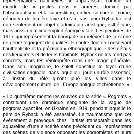
représentations habituelles, il apparaissait comme un
monde de « petites gens » arriérés, dominé par
l’obscurantisme et la superstition, un lieu sombre et morne,
dépourvu de lumière vive et d’air frais, pour Ryback il est
non seulement un objet d’admiration artistique, esthétique,
mais aussi un milieu empli d’énergie vitale. Les peintures de
1917 qui représentent la bourgade ou relèvent de la scène
de genre regorgent de qualités. En outre, tout en conservant
l’authenticité et la précision « ethnographique » des détails
des lieux réels et de leurs habitants, Ryback ne les rend pas
concrets, mais les réinterprète dans une image générale.
Dans son imaginaire, le shtetl constitue le foyer d’une
civilisation originale, dans laquelle il joue un rôle essentiel,
à l’instar du rôle qu’ont joué les villes dans le
développement culturel de l’Europe antique et chrétienne. »
« La quatrième montre les œuvres de la série « Pogroms »
constituant une chronique sanglante de la vague de
pogroms ayant lieu en Ukraine en 1919, pendant laquelle le
père de Ryback a été assassiné. Le traumatisme que cet
événement a provoqué chez l’artiste transparaît dans les
aquarelles d’une sincérité sans précédent qui représentent
des scènes de violence opposant les pogromistes et leurs