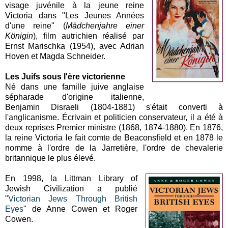
visage juvénile à la jeune reine
Victoria dans "Les Jeunes Années
d'une reine" (
Mädchenjahre einer
Königin
), film autrichien réalisé par
Ernst Marischka (1954), avec Adrian
Hoven et Magda Schneider.
Les Juifs sous l'ère victorienne
Né dans une famille juive anglaise
sépharade d'origine italienne,
Benjamin Disraeli (1804-1881) s'était converti à
l'anglicanisme. Écrivain et politicien conservateur, il a été à
deux reprises Premier ministre (1868, 1874-1880). En 1876,
la reine Victoria le fait comte de Beaconsfield et en 1878 le
nomme à l'ordre de la Jarretière, l'ordre de chevalerie
britannique le plus élevé.
En 1998, la Littman Library of
Jewish Civilization a publié
"
Victorian Jews Through British
Eyes
" de Anne Cowen et Roger
Cowen.