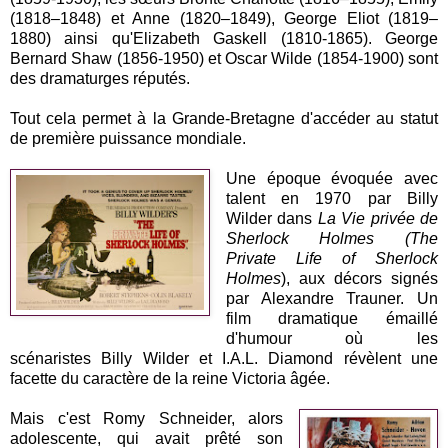
(1818–1848) et Anne (1820–1849), George Eliot (1819–
1880) ainsi qu'Elizabeth Gaskell (1810-1865). George
Bernard Shaw (1856-1950) et Oscar Wilde (1854-1900) sont
des dramaturges réputés.
Tout cela permet à la Grande-Bretagne d'accéder au statut
de première puissance mondiale.
Une époque évoquée avec
talent en 1970 par Billy
Wilder dans
La Vie privée de
Sherlock Holmes (The
Private Life of Sherlock
Holmes
), aux décors signés
par Alexandre Trauner. Un
film dramatique émaillé
d'humour où les
scénaristes Billy Wilder et I.A.L. Diamond révèlent une
facette du caractère de la reine Victoria âgée.
Mais c'est Romy Schneider, alors
adolescente, qui avait prêté son