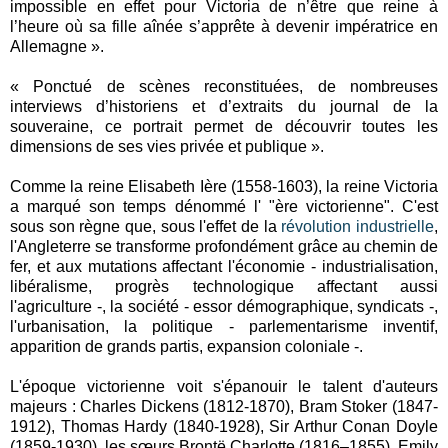
impossible en effet pour Victoria de n’être que reine à
l’heure où sa fille aînée s’apprête à devenir impératrice en
Allemagne ».
« Ponctué de scènes reconstituées, de nombreuses
interviews d’historiens et d’extraits du journal de la
souveraine, ce portrait permet de découvrir toutes les
dimensions de ses vies privée et publique ».
Comme la reine Elisabeth Ière (1558-1603), la reine Victoria
a marqué son temps dénommé l' "ère victorienne". C'est
sous son règne que, sous l'effet de la
révolution industrielle
,
l'Angleterre se transforme profondément grâce au chemin de
fer, et aux mutations affectant l'économie - industrialisation,
libéralisme, progrès technologique affectant aussi
l'agriculture -, la société - essor démographique, syndicats -,
l'urbanisation, la politique - parlementarisme inventif,
apparition de grands partis, expansion coloniale -.
L'époque victorienne voit s'épanouir le talent d'auteurs
majeurs : Charles Dickens (1812-1870), Bram Stoker (1847-
1912), Thomas Hardy (1840-1928), Sir Arthur Conan Doyle
(1859-1930), les sœurs Brontë Charlotte (1816–1855), Emily