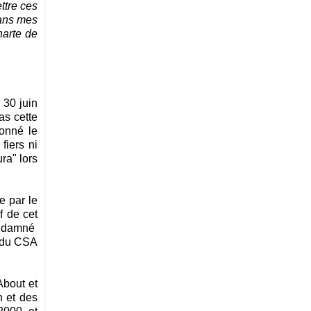
ttre ces
dans mes
harte de
 30 juin
as cette
ionné le
fiers ni
ra" lors
e par le
f de cet
condamné
t du CSA
About et
n et des