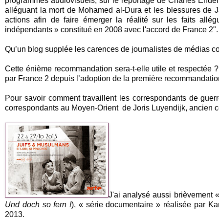
programmes audiovisuels, sur le reportage de Charles Enderl
alléguant la mort de Mohamed al-Dura et les blessures de J
actions afin de faire émerger la réalité sur les faits all
indépendants » constitué en 2008 avec l'accord de France 2".
Qu’un blog supplée les carences de journalistes de médias c
Cette énième recommandation sera-t-elle utile et respectée ? 
par France 2 depuis l’adoption de la première recommandatio
Pour savoir comment travaillent les correspondants de gue
correspondants au Moyen-Orient de Joris Luyendijk, ancien 
J'ai analysé aussi brièvement 
Und doch so fern !
), « série documentaire » réalisée par K
2013.