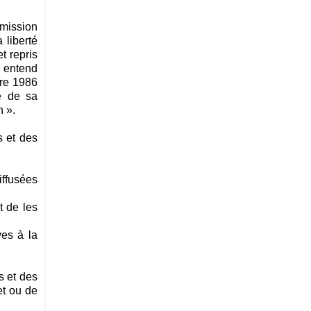
 mission
 liberté
t repris
l entend
bre 1986
e de sa
n ».
s et des
iffusées
t de les
ves à la
s et des
et ou de