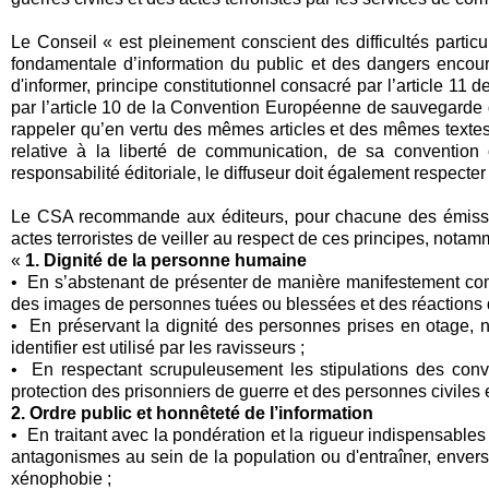
Le Conseil « est pleinement conscient des difficultés particu
fondamentale d’information du public et des dangers encourus
d'informer, principe constitutionnel consacré par l’article 11
par l’article 10 de la Convention Européenne de sauvegarde 
rappeler qu’en vertu des mêmes articles et des mêmes textes
relative à la liberté de communication, de sa conventio
responsabilité éditoriale, le diffuseur doit également respecter
Le CSA recommande aux éditeurs, pour chacune des émissions 
actes terroristes de veiller au respect de ces principes, notam
«
1. Dignité de la personne humaine
• En s’abstenant de présenter de manière manifestement comp
des images de personnes tuées ou blessées et des réactions d
• En préservant la dignité des personnes prises en otage, 
identifier est utilisé par les ravisseurs ;
• En respectant scrupuleusement les stipulations des conve
protection des prisonniers de guerre et des personnes civiles
2. Ordre public et honnêteté de l’information
• En traitant avec la pondération et la rigueur indispensables
antagonismes au sein de la population ou d'entraîner, envers
xénophobie ;