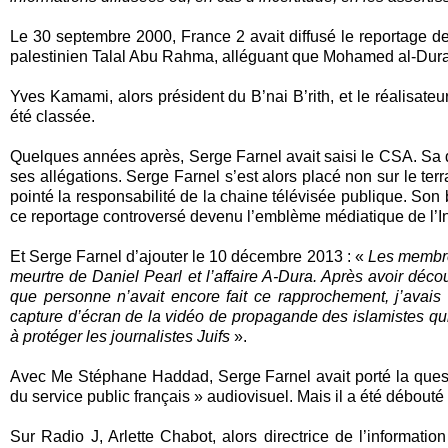
Le 30 septembre 2000, France 2 avait diffusé le reportage d
palestinien Talal Abu Rahma, alléguant que Mohamed al-Dura a
Yves Kamami, alors président du B’nai B’rith, et le réalisateu
été classée.
Quelques années après, Serge Farnel avait saisi le CSA. Sa 
ses allégations. Serge Farnel s’est alors placé non sur le ter
pointé la responsabilité de la chaine télévisée publique. Son b
ce reportage controversé devenu l’emblème médiatique de l’Int
Et Serge Farnel d’ajouter le 10 décembre 2013 : «
Les membres
meurtre de Daniel Pearl et l’affaire A-Dura. Après avoir déco
que personne n’avait encore fait ce rapprochement, j’avai
capture d’écran de la vidéo de propagande des islamistes qui l
à protéger les journalistes Juifs
».
Avec Me Stéphane Haddad, Serge Farnel avait porté la questi
du service public français » audiovisuel. Mais il a été débouté 
Sur Radio J, Arlette Chabot, alors directrice de l’informat