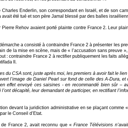
e Charles Enderlin, son correspondant en Israël, et de son c
vait été tué et son père Jamal blessé par des balles israélien
r Pierre Rehov avaient porté plainte contre France 2. Leur plain
démarche a consisté à contraindre France 2 à présenter les pr
rain de la mise en scène, mais de « l’accusation sans preuve », 
ut : contraindre France 2 à rectifier publiquement les faits allé
ifada II.
 du CSA sont, juste après moi, les premiers à avoir fait le lien 
uvert l’image de Daniel Pearl sur fond de celle des A-Dura, et 
s en effet envoyé ces saisines - en recommandé bien sûr – 
’ont décapité, leur demandant de participer, en rectifiant l’info
on devant la juridiction administrative en se plaçant comme 
par le Conseil d’Etat.
ion de France 2, avait reconnu que «
France Télévisions n’avai