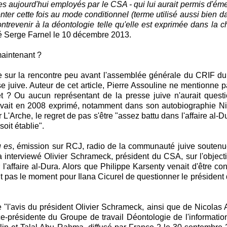
es aujourd'hui employés par le CSA - qui lui aurait permis d'éme
ter cette fois au mode conditionnel (terme utilisé aussi bien 
revenir à la déontologie telle qu'elle est exprimée dans la c
é Serge Farnel le 10 décembre 2013.
maintenant ?
le sur la rencontre peu avant l'assemblée générale du CRIF du
juive. Auteur de cet article, Pierre Assouline ne mentionne p
et ? Ou aucun représentant de la presse juive n'aurait quest
avait en 2008 exprimé, notamment dans son autobiographie Ni 
L'Arche, le regret de pas s'être "assez battu dans l'affaire al-Du
soit établie".
u es
, émission sur RCJ, radio de la communauté juive soutenu
 a interviewé Olivier Schrameck, président du CSA, sur l'objecti
ur l'affaire al-Dura. Alors que Philippe Karsenty venait d'être 
tant pas le moment pour Ilana Cicurel de questionner le présiden
 "l'avis du président Olivier Schrameck, ainsi que de Nicolas 
-présidente du Groupe de travail Déontologie de l'informatio