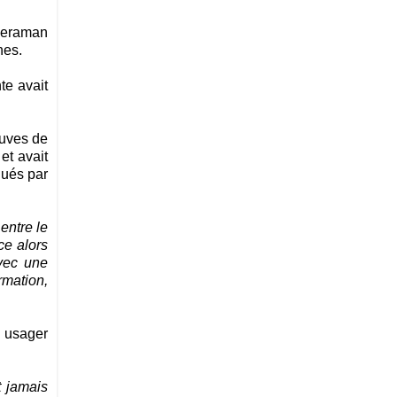
ameraman
nes.
te avait
euves de
et avait
gués par
entre le
ce alors
avec une
rmation,
« usager
t jamais