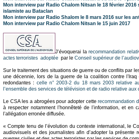
Mon interview par Radio Chalom Nitsan le 18 février 2016 su
islamiste au Bataclan
Mon interview par Radio Shalom le 8 mars 2016 sur les an
Mon interview par Radio Chalom Nitsan le 15 juin 2017
J’évoquerai la
recommandation relativ
actes terroristes
adoptée
par le
Conseil supérieur de l’audiov
Sur le traitement des situations de guerre ou de conflits par
une décennie, lors de la guerre de la coalition contre l'Ir
redondantes :
celle n° 2003-2 du 18 mars 2003 relative au
l’ensemble des services de télévision et de radio relative aux 
Le CSA les a abrogées pour adopter cette
recommandation d
à respecter notamment l'honnêteté de l'information, et en ca
l'allégation erronée diffusée.
« Compte tenu de l’évolution du contexte international, le C
audiovisuels et des journalistes afin d’adopter la présente 
guerres civiles et des actes terroristes par les services de co