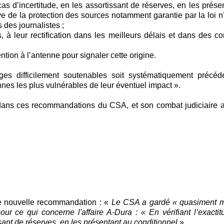
cas d’incertitude, en les assortissant de réserves, en les prése
rve de la protection des sources notamment garantie par la loi 
 des journalistes ;
 à leur rectification dans les meilleurs délais et dans des co
ion à l’antenne pour signaler cette origine.
ges difficilement soutenables soit systématiquement précéd
nnes les plus vulnérables de leur éventuel impact ».
in, dans ces recommandations du CSA, et son combat judiciaire
te nouvelle recommandation : «
Le CSA a gardé « quasiment m
r ce qui concerne l'affaire A-Dura : « En vérifiant l’exacti
ssant de réserves, en les présentant au conditionnel
».