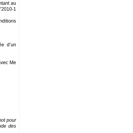
ntant au
n°2010-1
nditions
ée d’un
 avec Me
ot pour
tude des