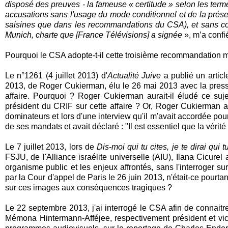
disposé des preuves - la fameuse « certitude » selon les term
accusations sans l'usage du mode conditionnel et de la présen
saisines que dans les recommandations du CSA), et sans cont
Munich, charte que [France Télévisions] a signée
», m’a confi
Pourquoi le CSA adopte-t-il cette troisième recommandation 
Le n°1261 (4 juillet 2013) d'
Actualité Juive
a publié un artic
2013, de Roger Cukierman, élu le 26 mai 2013 avec la presse 
affaire. Pourquoi ? Roger Cukierman aurait-il éludé ce suj
président du CRIF sur cette affaire ? Or, Roger Cukierman 
dominateurs et lors d'une interview qu'il m'avait accordée pour 
de ses mandats et avait déclaré : "Il est essentiel que la vérité 
Le 7 juillet 2013, lors de
Dis-moi qui tu cites, je te dirai qui t
FSJU, de l'Alliance israélite universelle (AIU), Ilana Cicurel
organisme public et les enjeux affrontés, sans l'interroger s
par la Cour d'appel de Paris le 26 juin 2013, n'était-ce pour
sur ces images aux conséquences tragiques ?
Le 22 septembre 2013, j'ai interrogé le CSA afin de connaitre
Mémona Hintermann-Afféjee, respectivement président et vice