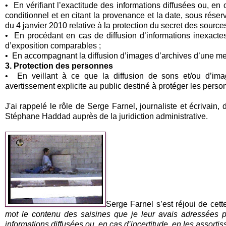
• En vérifiant l’exactitude des informations diffusées ou, en 
conditionnel et en citant la provenance et la date, sous rése
du 4 janvier 2010 relative à la protection du secret des sources
• En procédant en cas de diffusion d’informations inexactes,
d’exposition comparables ;
• En accompagnant la diffusion d’images d’archives d’une ment
3. Protection des personnes
• En veillant à ce que la diffusion de sons et/ou d’ima
avertissement explicite au public destiné à protéger les perso
J'ai rappelé le rôle de Serge Farnel, journaliste et écriva
Stéphane Haddad auprès de la juridiction administrative.
Serge Farnel s’est réjoui de cet
mot le contenu des saisines que je leur avais adressées pou
informations diffusées ou, en cas d’incertitude, en les assorti