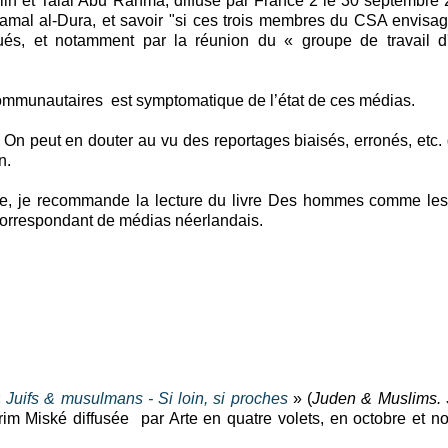
in et Talal Abu Rahma, diffusé par France 2 le 30 septembre 
amal al-Dura, et savoir "si ces trois membres du CSA envisa
égués, et notamment par la réunion du « groupe de travail d
ommunautaires est symptomatique de l’état de ces médias.
On peut en douter au vu des reportages biaisés, erronés, etc. 
n.
rre, je recommande la lecture du livre Des hommes comme les
correspondant de médias néerlandais.
«
Juifs & musulmans - Si loin, si proches
» (
Juden & Muslims. 
arim Miské diffusée par Arte en quatre volets, en octobre et 