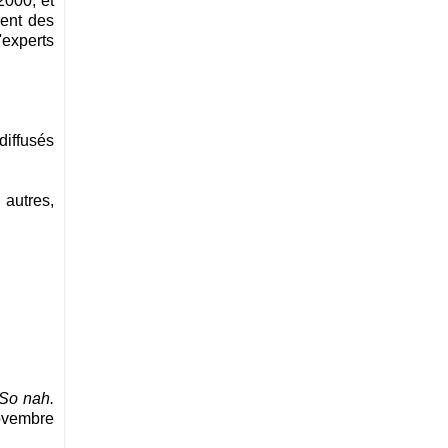
2000, et
gent des
'experts
diffusés
 autres,
So nah.
novembre