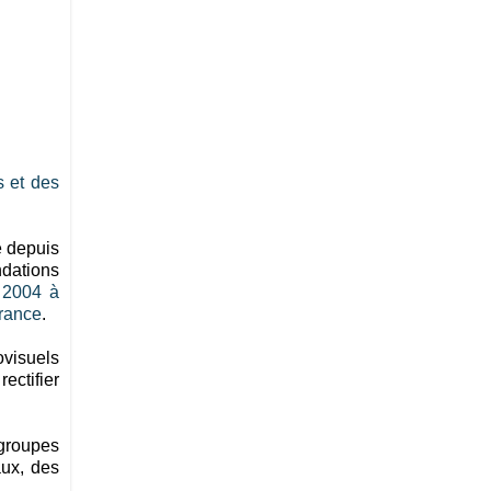
s et des
é depuis
ndations
 2004 à
France
.
ovisuels
ectifier
 groupes
aux, des