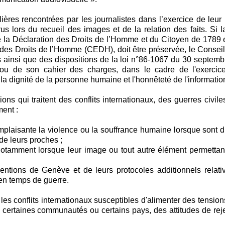
lières rencontrées par les journalistes dans l’exercice de leur
 lors du recueil des images et de la relation des faits. Si la
 de la Déclaration des Droits de l’Homme et du Citoyen de 1789 e
des Droits de l’Homme (CEDH), doit être préservée, le Consei
 ainsi que des dispositions de la loi n°86-1067 du 30 septem
n ou de son cahier des charges, dans le cadre de l'exercic
 la dignité de la personne humaine et l'honnêteté de l'informatio
qui traitent des conflits internationaux, des guerres civile
ment :
laisante la violence ou la souffrance humaine lorsque sont d
e leurs proches ;
notamment lorsque leur image ou tout autre élément permettan
ntions de Genève et de leurs protocoles additionnels relati
 en temps de guerre.
 les conflits internationaux susceptibles d'alimenter des tension
 certaines communautés ou certains pays, des attitudes de rej