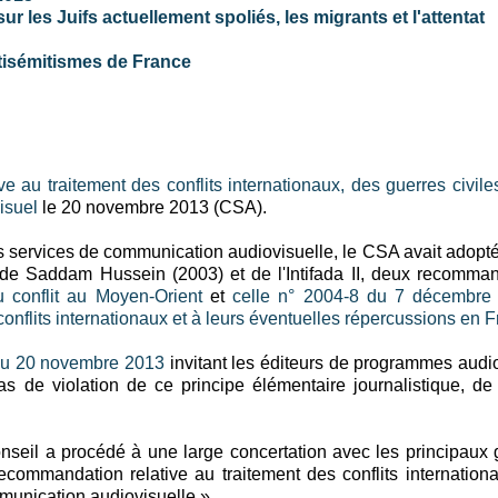
r les Juifs actuellement spoliés, les migrants et l'attentat
tisémitismes de France
e au traitement des conflits internationaux, des guerres civile
isuel
le 20 novembre 2013 (CSA).
 les services de communication audiovisuelle, le CSA avait adopt
aq de Saddam Hussein (2003) et de l'Intifada II, deux recomma
 conflit au Moyen-Orient
et
celle n° 2004-8 du 7 décembre
conflits internationaux et à leurs éventuelles répercussions en 
u 20 novembre 2013
invitant les éditeurs de programmes audi
s de violation de ce principe élémentaire journalistique, de r
onseil a procédé à une large concertation avec les principaux
recommandation relative au traitement des conflits internation
mmunication audiovisuelle ».