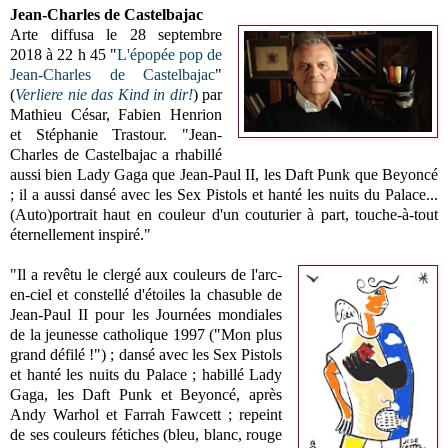
Jean-Charles de Castelbajac
Arte diffusa le 28 septembre
2018 à 22 h 45 "
L'épopée pop de
Jean-Charles de Castelbajac
"
(
Verliere nie das Kind in dir!
) par
Mathieu César, Fabien Henrion
et Stéphanie Trastour. "Jean-
Charles de Castelbajac a rhabillé
aussi bien Lady Gaga que Jean-Paul II, les Daft Punk que Beyoncé
; il a aussi dansé avec les Sex Pistols et hanté les nuits du Palace...
(Auto)portrait haut en couleur d'un couturier à part, touche-à-tout
éternellement inspiré."
"Il a revêtu le clergé aux couleurs de l'arc-
en-ciel et constellé d'étoiles la chasuble de
Jean-Paul II pour les Journées mondiales
de la jeunesse catholique 1997 ("Mon plus
grand défilé !") ; dansé avec les Sex Pistols
et hanté les nuits du Palace ; habillé Lady
Gaga, les Daft Punk et Beyoncé, après
Andy Warhol et Farrah Fawcett ; repeint
de ses couleurs fétiches (bleu, blanc, rouge