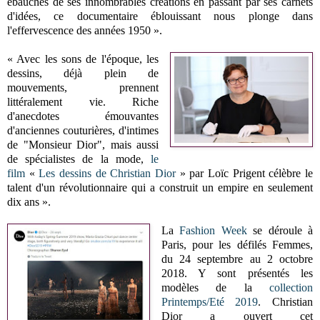
ébauches de ses innombrables créations en passant par ses carnets
d'idées, ce documentaire éblouissant nous plonge dans
l'effervescence des années 1950 ».
« Avec les sons de l'époque, les
dessins, déjà plein de
mouvements, prennent
littéralement vie. Riche
d'anecdotes émouvantes
d'anciennes couturières, d'intimes
de "Monsieur Dior", mais aussi
de spécialistes de la mode,
le
film
«
Les dessins de Christian Dior
» par Loïc Prigent
célèbre le
talent d'un révolutionnaire qui a construit un empire en seulement
dix ans ».
La
Fashion Week
se déroule à
Paris, pour les défilés Femmes,
du 24 septembre au 2 octobre
2018. Y sont présentés les
modèles de la
collection
Printemps/Eté 2019
. Christian
Dior a ouvert cet