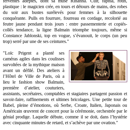
ferventes adeptes, dont sa muse Rihanna. Cuir, raphia, rotin,
plastique : le magicien crée, en tours et détours de mains, des robes
du soir aux bustes surélevés pour femmes à la silhouette
conquérante. Pulls en fourrure, fourreau en cordage, recolorié au
feutre jaune pendant trois jours : entre passementerie et copiés-
collés tendance, la ligne Balmain triomphe toujours, même si
Constance Jablonski, top en vogue, s’évanouit, le corps (un peu
trop) serré par une de ses ceintures."
"Loïc Prigent a planté ses
caméras agiles dans les coulisses
survoltées de la mythique maison
avant un défilé. Des ateliers à
l’Hôtel de Ville de Paris, où a
lieu le fashion show Balmain,
première d’atelier, couturiers,
assistants, secrétaires, comptables et stagiaires partagent passion et
savoir-faire, raffinements et ultimes bricolages. Une petite tour de
Babel, pleine d’émotions, où Serbe, Croate, Italien, Japonais ou
Américain œuvrent de concert pour la cérémonie, orchestrée par le
génial prodige. Laquelle débute, comme il se doit, dans l’hystérie
avec cinquante minutes de retard, et s’achève par une ovation."