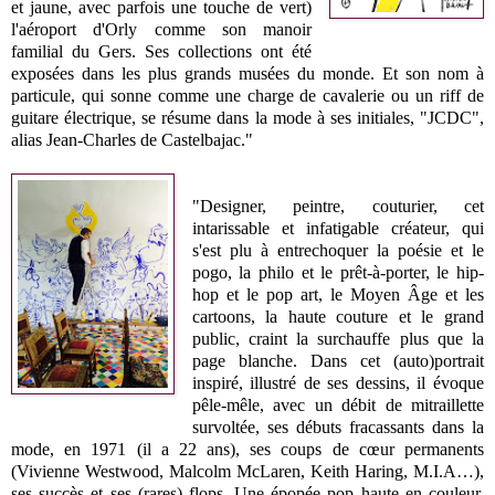
et jaune, avec parfois une touche de vert)
l'aéroport d'Orly comme son manoir
familial du Gers. Ses collections ont été
exposées dans les plus grands musées du monde. Et son nom à
particule, qui sonne comme une charge de cavalerie ou un riff de
guitare électrique, se résume dans la mode à ses initiales, "JCDC",
alias Jean-Charles de Castelbajac."
"Designer, peintre, couturier, cet
intarissable et infatigable créateur, qui
s'est plu à entrechoquer la poésie et le
pogo, la philo et le prêt-à-porter, le hip-
hop et le pop art, le Moyen Âge et les
cartoons, la haute couture et le grand
public, craint la surchauffe plus que la
page blanche. Dans cet (auto)portrait
inspiré, illustré de ses dessins, il évoque
pêle-mêle, avec un débit de mitraillette
survoltée, ses débuts fracassants dans la
mode, en 1971 (il a 22 ans), ses coups de cœur permanents
(Vivienne Westwood, Malcolm McLaren, Keith Haring, M.I.A…),
ses succès et ses (rares) flops. Une épopée pop haute en couleur,