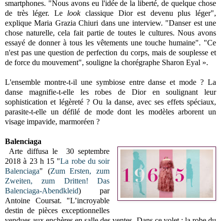
smartphones. "Nous avons eu l'idée de la liberté, de quelque chose
de très léger. Le
look
classique Dior est devenu plus léger",
explique Maria Grazia Chiuri dans une interview. "Danser est une
chose naturelle, cela fait partie de toutes le cultures. Nous avons
essayé de donner à tous les vêtements une touche humaine". "Ce
n'est pas une question de perfection du corps, mais de souplesse et
de force du mouvement", souligne la chorégraphe Sharon Eyal ».
L'ensemble montre-t-il une symbiose entre danse et mode ? La
danse magnifie-t-elle les robes de Dior en soulignant leur
sophistication et légèreté ? Ou la danse, avec ses effets spéciaux,
parasite-t-elle un défilé de mode dont les modèles arborent un
visage impavide, marmoréen ?
Balenciaga
Arte diffusa le 30 septembre
2018 à 23 h 15 "
La robe du soir
Balenciaga
" (
Zum Ersten, zum
Zweiten, zum Dritten! Das
Balenciaga-Abendkleid
) par
Antoine Coursat. "L’incroyable
destin de pièces exceptionnelles
vendues aux enchères en salle des ventes. Dans ce volet : la robe du