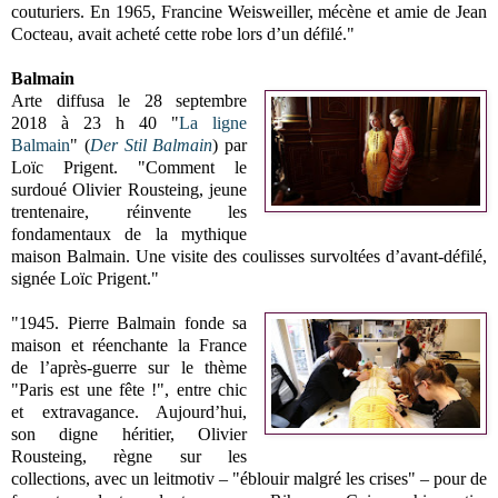
couturiers. En 1965, Francine Weisweiller, mécène et amie de Jean
Cocteau, avait acheté cette robe lors d’un défilé."
Balmain
Arte diffusa le 28 septembre
2018 à 23 h 40 "
La ligne
Balmain
" (
Der Stil Balmain
) par
Loïc Prigent. "Comment le
surdoué Olivier Rousteing, jeune
trentenaire, réinvente les
fondamentaux de la mythique
maison Balmain. Une visite des coulisses survoltées d’avant-défilé,
signée Loïc Prigent."
"1945. Pierre Balmain fonde sa
maison et réenchante la France
de l’après-guerre sur le thème
"Paris est une fête !", entre chic
et extravagance. Aujourd’hui,
son digne héritier, Olivier
Rousteing, règne sur les
collections, avec un leitmotiv – "éblouir malgré les crises" – pour de