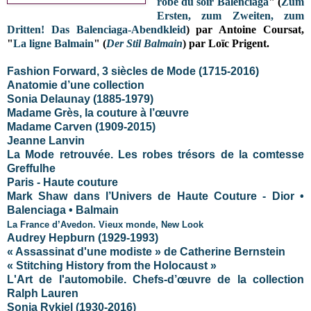
robe du soir Balenciaga
" (
Zum
Ersten, zum Zweiten, zum
Dritten! Das Balenciaga-Abendkleid
) par Antoine Coursat,
"
La ligne Balmain
" (
Der Stil Balmain
) par Loïc Prigent.
Fashion Forward, 3 siècles de Mode (1715-2016)
Anatomie d’une collection
Sonia Delaunay (1885-1979)
Madame Grès, la couture à l’œuvre
Madame Carven (1909-2015)
Jeanne Lanvin
La Mode retrouvée. Les robes trésors de la comtesse
Greffulhe
Paris - Haute couture
Mark Shaw dans l’Univers de Haute Couture - Dior •
Balenciaga • Balmain
La France d’Avedon. Vieux monde, New Look
Audrey Hepburn (1929-1993)
« Assassinat d'une modiste » de Catherine Bernstein
« Stitching History from the Holocaust »
L'Art de l'automobile. Chefs-d’œuvre de la collection
Ralph Lauren
Sonia Rykiel (1930-2016)